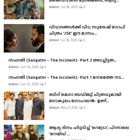
കൈവിടാതെ പ്രേക്ഷകർ, ആദ്യ...
Admin
Jul 28, 2025
0
വിവാദങ്ങൾക്ക് വിട; സുരേഷ് ഗോപി
ചിത്രം 'JSK' ഈ മാസം...
Admin
Jul 16, 2025
0
സംഗതി (Sangathi – The Incident)- Part 2 അടച്ചിട്ടത...
Admin
Jun 10, 2025
0
സംഗതി (Sangathi – The Incident)- Part 1 നേരത്തേ നട...
Admin
Jun 10, 2025
0
ബി​ഗ് മെഗാ ബഡ്ജറ്റ് ചിത്രവുമായി
ഗോകുലം ഗോപാലൻ- ഉണ്...
Admin
May 5, 2025
0
ആദ്യ ദിനം ഹിറ്റടിച്ച് 'റെട്രോ'; പിന്നാലെ
'റെയ്ഡ് ...