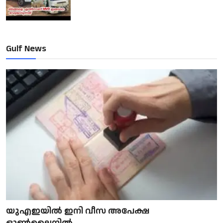
Gulf News
യുഎഇയിൽ ഇനി വീസ അപേക്ഷ
ഓൺലൈനിൽ