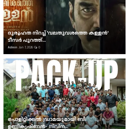
ദുരൂഹത നിറച്ച് 'വലതുവശത്തെ കള്ളന്‍'
ടീസര്‍ പുറത്ത്...
Admin
Jan 7, 2026
0
പൊളിറ്റിക്കല്‍ ഡ്രാമയുമായി ബി
ഉണ്ണികൃഷ്ണന്‍- നിവിന...