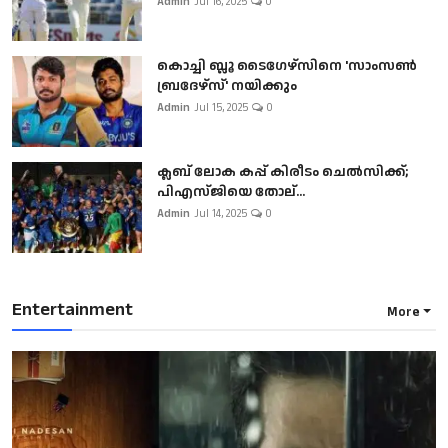
Admin
Jul 16, 2025
0
കൊച്ചി ബ്ലൂ ടൈഗേഴ്സിനെ 'സാംസൺ
ബ്രദേഴ്സ്' നയിക്കും
Admin
Jul 15, 2025
0
ക്ലബ് ലോക കപ്പ് കിരീടം ചെല്‍സിക്ക്;
പിഎസ്ജിയെ തോല്...
Admin
Jul 14, 2025
0
Entertainment
More