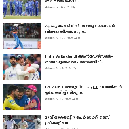
തകർത്ത് കൊച...
Admin
Sep 6, 2025
0
ഏഷ്യ കപ്പ് ടീമിൽ സഞ്ജു സാംസൺ
വിക്കറ്റ് കീപ്പർ; സൂര...
Admin
Aug 20, 2025
0
India Vs England| ആൻഡേഴ്സൺ-
ടെൻഡുല്‍ക്കർ പരമ്പരയില്...
Admin
Aug 5, 2025
0
IPL 2026: സഞ്ജുവിനായുള്ള പദ്ധതികൾ
ഉപേക്ഷിച്ച് സിഎസ...
Admin
Aug 2, 2025
0
27ന് ഓൾഔട്ട്; 7 പേർ ഡക്ക്; ടെസ്റ്റ്
ക്രിക്കറ്റിലെ ...