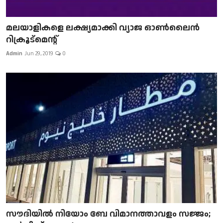
മലയാളികളെ ലക്ഷ്യമാക്കി വ്യാജ ഓൺലൈൻ
റിക്രൂട്മെന്റ്
Admin
Jun 29, 2019
0
സൗദിയിൽ നിയോം ബേ വിമാനത്താവളം സജ്ജം;