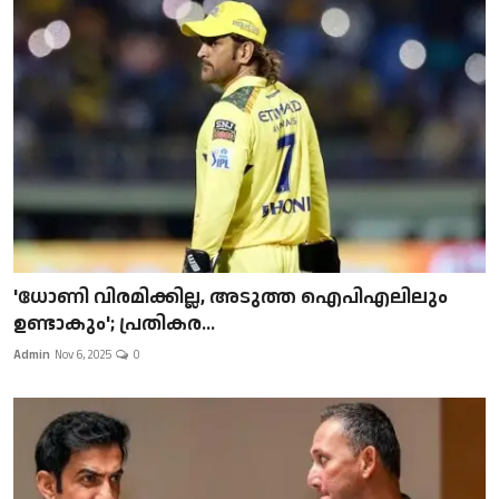
'ധോണി വിരമിക്കില്ല, അടുത്ത ഐപിഎലിലും
ഉണ്ടാകും'; പ്രതികര...
Admin
Nov 6, 2025
0