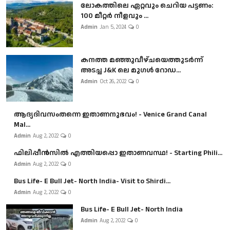
ലോകത്തിലെ ഏറ്റവും ചെറിയ പട്ടണം:
100 മീറ്റർ നീളവും ...
Admin
Jan 5, 2024
0
കനത്ത മഞ്ഞുവീഴ്ചയെത്തുടർന്ന്
അടച്ച J&K ലെ മുഗൾ റോഡ...
Admin
Oct 26, 2022
0
ആദ്യദിവസംതന്നെ ഇതാണനുഭവം! - Venice Grand Canal
Mal...
Admin
Aug 2, 2022
0
ഫിലിപ്പീൻസിൽ എത്തിയപ്പൊ ഇതാണവസ്ഥ! - Starting Phili...
Admin
Aug 2, 2022
0
Bus Life- E Bull Jet- North India- Visit to Shirdi...
Admin
Aug 2, 2022
0
Bus Life- E Bull Jet- North India
Admin
Aug 2, 2022
0