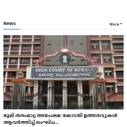
News
More
ഭൂമി തരംമാറ്റ അപേക്ഷ: കോടതി ഉത്തരവുകൾ
ആവർത്തിച്ച് ലംഘിച...