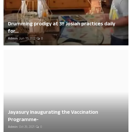
Drumming prodigy at 3!! Josiah practices daily
for...
Admin
Jun 15, 2022
0
Jayasury Inaugurating the Vaccination
Programme-
Admin
Oct 29, 2021
0