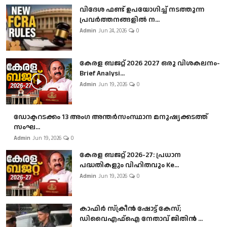
വിദേശ ഫണ്ട് ഉപയോഗിച്ച് നടത്തുന്ന
പ്രവർത്തനങ്ങളിൽ ന...
Admin
Jun 24, 2026
0
കേരള ബജറ്റ് 2026 2027 ഒരു വിശകലനം-
Brief Analysi...
Admin
Jun 19, 2026
0
ഡോക്ടറടക്കം 13 അംഗ അന്തർസംസ്ഥാന മനുഷ്യക്കടത്ത്
സംഘ...
Admin
Jun 19, 2026
0
കേരള ബജറ്റ് 2026-27: പ്രധാന
പദ്ധതികളും വിഹിതവും Ke...
Admin
Jun 19, 2026
0
കാഫിർ സ്‌ക്രീൻ ഷോട്ട് കേസ്;
ഡിവൈഎഫ്ഐ നേതാവ് ജിതിൻ ...