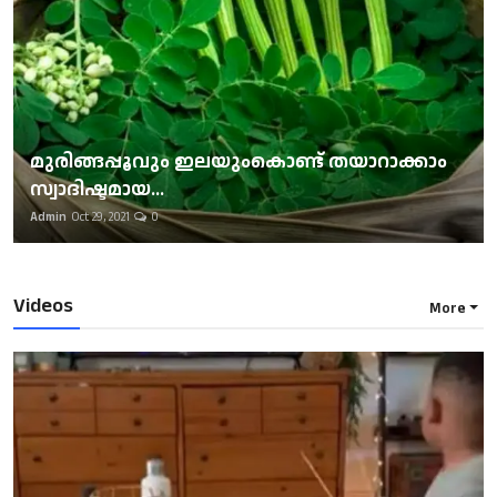
മുരിങ്ങപ്പൂവും ഇലയുംകൊണ്ട് തയാറാക്കാം
സ്വാദിഷ്ടമായ...
Admin
Oct 29, 2021
0
Videos
More