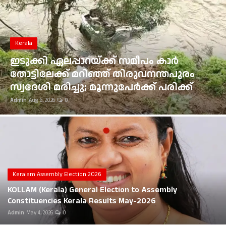
Gulf News
Loksabha Election 2024
Kerala
Technology
ഇടുക്കി ഏലപ്പാറയ്ക്ക് സമീപം കാർ
തോട്ടിലേക്ക് മറിഞ്ഞ് തിരുവനന്തപുരം
Health
സ്വദേശി മരിച്ചു; മൂന്നുപേർക്ക് പരിക്ക്
Admin
Aug 6, 2026
0
Jobs Mall
Automotive
Shop Online
Career
Keralam Assembly Election 2026
KOLLAM (Kerala) General Election to Assembly
Education
Constituencies Kerala Results May-2026
Admin
May 4, 2026
0
Business