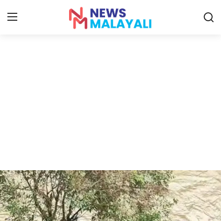
Home
Contact
Gallery
News
Travelers Vlog
Entertainment
Sports
Food