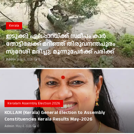
Gulf News
Loksabha Election 2024
Kerala
Technology
ഇടുക്കി ഏലപ്പാറയ്ക്ക് സമീപം കാർ
തോട്ടിലേക്ക് മറിഞ്ഞ് തിരുവനന്തപുരം
Health
സ്വദേശി മരിച്ചു; മൂന്നുപേർക്ക് പരിക്ക്
Admin
Aug 6, 2026
0
Jobs Mall
Automotive
Shop Online
Career
Keralam Assembly Election 2026
KOLLAM (Kerala) General Election to Assembly
Education
Constituencies Kerala Results May-2026
Admin
May 4, 2026
0
Business