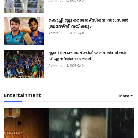
Admin
Jul 16, 2025
0
കൊച്ചി ബ്ലൂ ടൈഗേഴ്സിനെ 'സാംസൺ
ബ്രദേഴ്സ്' നയിക്കും
Admin
Jul 15, 2025
0
ക്ലബ് ലോക കപ്പ് കിരീടം ചെല്‍സിക്ക്;
പിഎസ്ജിയെ തോല്...
Admin
Jul 14, 2025
0
Entertainment
More