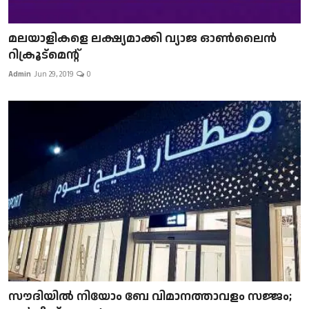
മലയാളികളെ ലക്ഷ്യമാക്കി വ്യാജ ഓൺലൈൻ
റിക്രൂട്മെന്റ്
Admin
Jun 29, 2019
0
സൗദിയിൽ നിയോം ബേ വിമാനത്താവളം സജ്ജം;