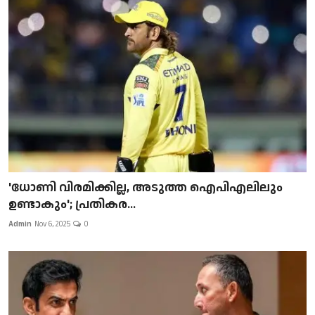
'ധോണി വിരമിക്കില്ല, അടുത്ത ഐപിഎലിലും
ഉണ്ടാകും'; പ്രതികര...
Admin
Nov 6, 2025
0