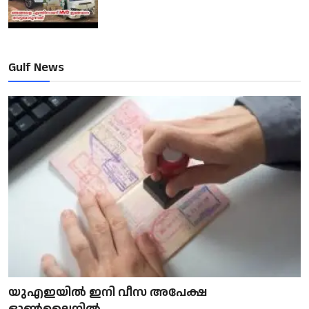
Gulf News
യുഎഇയിൽ ഇനി വീസ അപേക്ഷ
ഓൺലൈനിൽ