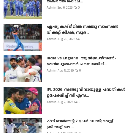
തകർത്ത് കൊച...
Admin
Sep 6, 2025
0
ഏഷ്യ കപ്പ് ടീമിൽ സഞ്ജു സാംസൺ
വിക്കറ്റ് കീപ്പർ; സൂര...
Admin
Aug 20, 2025
0
India Vs England| ആൻഡേഴ്സൺ-
ടെൻഡുല്‍ക്കർ പരമ്പരയില്...
Admin
Aug 5, 2025
0
IPL 2026: സഞ്ജുവിനായുള്ള പദ്ധതികൾ
ഉപേക്ഷിച്ച് സിഎസ...
Admin
Aug 2, 2025
0
27ന് ഓൾഔട്ട്; 7 പേർ ഡക്ക്; ടെസ്റ്റ്
ക്രിക്കറ്റിലെ ...