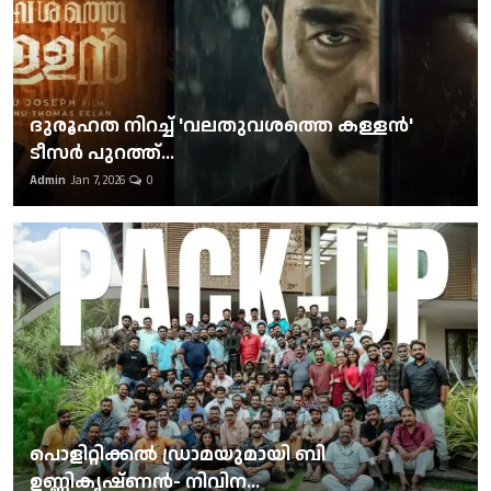
ദുരൂഹത നിറച്ച് 'വലതുവശത്തെ കള്ളന്‍'
ടീസര്‍ പുറത്ത്...
Admin
Jan 7, 2026
0
പൊളിറ്റിക്കല്‍ ഡ്രാമയുമായി ബി
ഉണ്ണികൃഷ്ണന്‍- നിവിന...