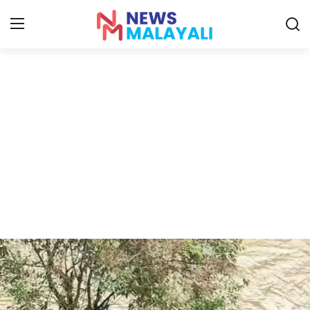
Home
Contact
Gallery
News
Travelers Vlog
Entertainment
Sports
Food