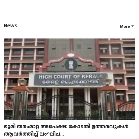
News
More
ഭൂമി തരംമാറ്റ അപേക്ഷ: കോടതി ഉത്തരവുകൾ
ആവർത്തിച്ച് ലംഘിച...