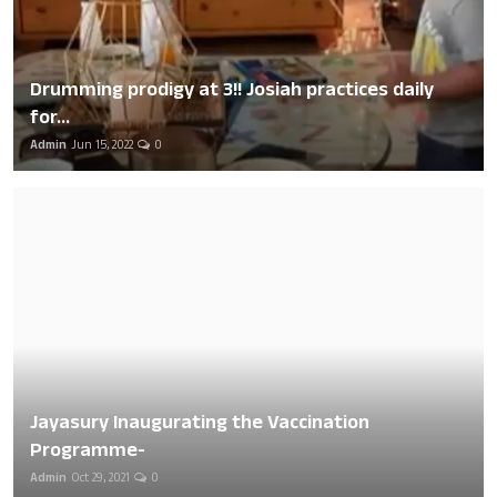
Drumming prodigy at 3!! Josiah practices daily
for...
Admin
Jun 15, 2022
0
Jayasury Inaugurating the Vaccination
Programme-
Admin
Oct 29, 2021
0