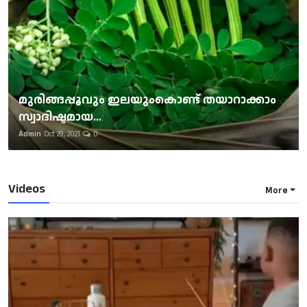
മുരിങ്ങപ്പൂവും ഇലയുംകൊണ്ട് തയാറാക്കാം
സ്വാദിഷ്ടമായ...
Admin
Oct 29, 2021
0
Videos
More