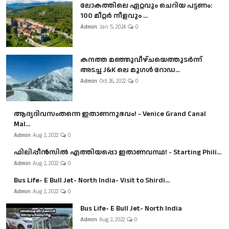
ലോകത്തിലെ ഏറ്റവും ചെറിയ പട്ടണം:
100 മീറ്റർ നീളവും ...
Admin
Jan 5, 2024
0
കനത്ത മഞ്ഞുവീഴ്ചയെത്തുടർന്ന്
അടച്ച J&K ലെ മുഗൾ റോഡ...
Admin
Oct 26, 2022
0
ആദ്യദിവസംതന്നെ ഇതാണനുഭവം! - Venice Grand Canal
Mal...
Admin
Aug 2, 2022
0
ഫിലിപ്പീൻസിൽ എത്തിയപ്പൊ ഇതാണവസ്ഥ! - Starting Phili...
Admin
Aug 2, 2022
0
Bus Life- E Bull Jet- North India- Visit to Shirdi...
Admin
Aug 2, 2022
0
Bus Life- E Bull Jet- North India
Admin
Aug 2, 2022
0