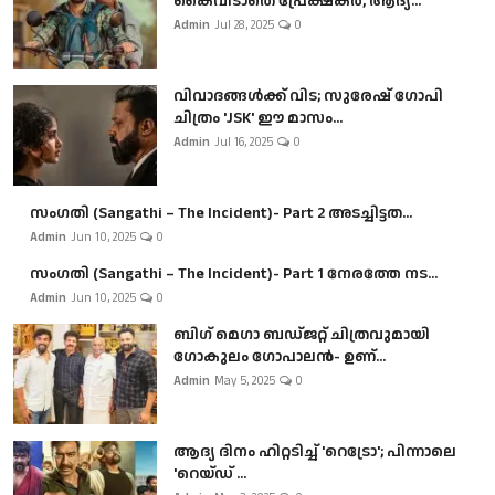
കൈവിടാതെ പ്രേക്ഷകർ, ആദ്യ...
Admin
Jul 28, 2025
0
വിവാദങ്ങൾക്ക് വിട; സുരേഷ് ഗോപി
ചിത്രം 'JSK' ഈ മാസം...
Admin
Jul 16, 2025
0
സംഗതി (Sangathi – The Incident)- Part 2 അടച്ചിട്ടത...
Admin
Jun 10, 2025
0
സംഗതി (Sangathi – The Incident)- Part 1 നേരത്തേ നട...
Admin
Jun 10, 2025
0
ബി​ഗ് മെഗാ ബഡ്ജറ്റ് ചിത്രവുമായി
ഗോകുലം ഗോപാലൻ- ഉണ്...
Admin
May 5, 2025
0
ആദ്യ ദിനം ഹിറ്റടിച്ച് 'റെട്രോ'; പിന്നാലെ
'റെയ്ഡ് ...