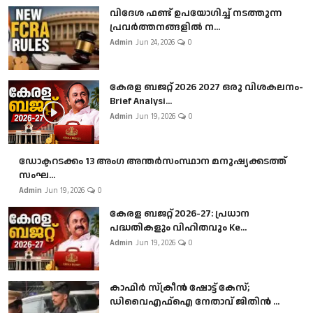
വിദേശ ഫണ്ട് ഉപയോഗിച്ച് നടത്തുന്ന
പ്രവർത്തനങ്ങളിൽ ന...
Admin
Jun 24, 2026
0
കേരള ബജറ്റ് 2026 2027 ഒരു വിശകലനം-
Brief Analysi...
Admin
Jun 19, 2026
0
ഡോക്ടറടക്കം 13 അംഗ അന്തർസംസ്ഥാന മനുഷ്യക്കടത്ത്
സംഘ...
Admin
Jun 19, 2026
0
കേരള ബജറ്റ് 2026-27: പ്രധാന
പദ്ധതികളും വിഹിതവും Ke...
Admin
Jun 19, 2026
0
കാഫിർ സ്‌ക്രീൻ ഷോട്ട് കേസ്;
ഡിവൈഎഫ്ഐ നേതാവ് ജിതിൻ ...