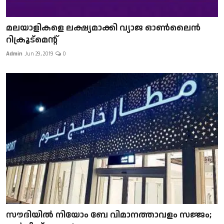
മലയാളികളെ ലക്ഷ്യമാക്കി വ്യാജ ഓൺലൈൻ
റിക്രൂട്മെന്റ്
Admin
Jun 29, 2019
0
സൗദിയിൽ നിയോം ബേ വിമാനത്താവളം സജ്ജം;