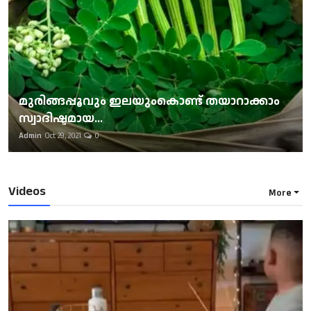
മുരിങ്ങപ്പൂവും ഇലയുംകൊണ്ട് തയാറാക്കാം
സ്വാദിഷ്ടമായ...
Admin
Oct 29, 2021
0
Videos
More