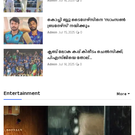
Admin
Jul 16, 2025
0
കൊച്ചി ബ്ലൂ ടൈഗേഴ്സിനെ 'സാംസൺ
ബ്രദേഴ്സ്' നയിക്കും
Admin
Jul 15, 2025
0
ക്ലബ് ലോക കപ്പ് കിരീടം ചെല്‍സിക്ക്;
പിഎസ്ജിയെ തോല്...
Admin
Jul 14, 2025
0
Entertainment
More