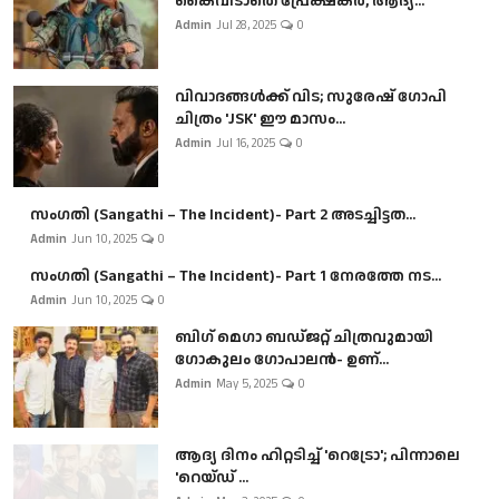
കൈവിടാതെ പ്രേക്ഷകർ, ആദ്യ...
Admin
Jul 28, 2025
0
വിവാദങ്ങൾക്ക് വിട; സുരേഷ് ഗോപി
ചിത്രം 'JSK' ഈ മാസം...
Admin
Jul 16, 2025
0
സംഗതി (Sangathi – The Incident)- Part 2 അടച്ചിട്ടത...
Admin
Jun 10, 2025
0
സംഗതി (Sangathi – The Incident)- Part 1 നേരത്തേ നട...
Admin
Jun 10, 2025
0
ബി​ഗ് മെഗാ ബഡ്ജറ്റ് ചിത്രവുമായി
ഗോകുലം ഗോപാലൻ- ഉണ്...
Admin
May 5, 2025
0
ആദ്യ ദിനം ഹിറ്റടിച്ച് 'റെട്രോ'; പിന്നാലെ
'റെയ്ഡ് ...