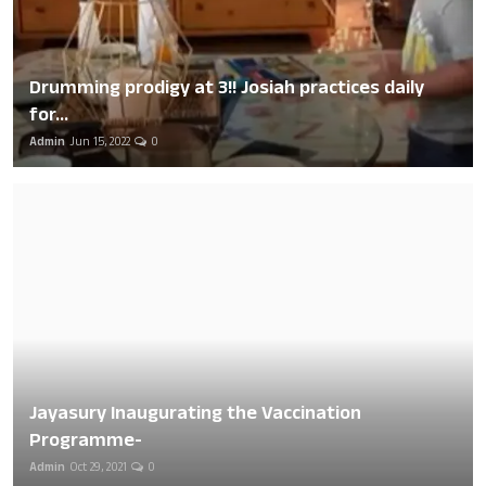
Drumming prodigy at 3!! Josiah practices daily
for...
Admin
Jun 15, 2022
0
Jayasury Inaugurating the Vaccination
Programme-
Admin
Oct 29, 2021
0