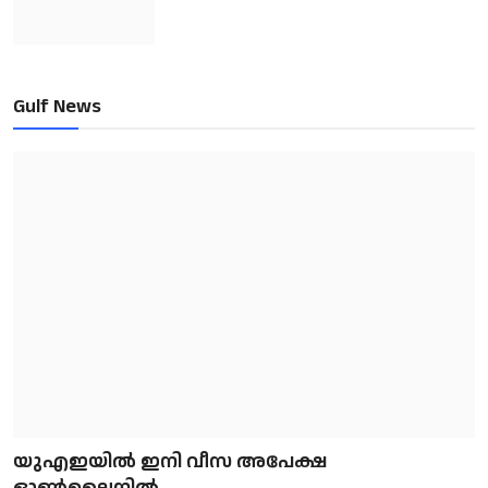
Gulf News
യുഎഇയിൽ ഇനി വീസ അപേക്ഷ
ഓൺലൈനിൽ