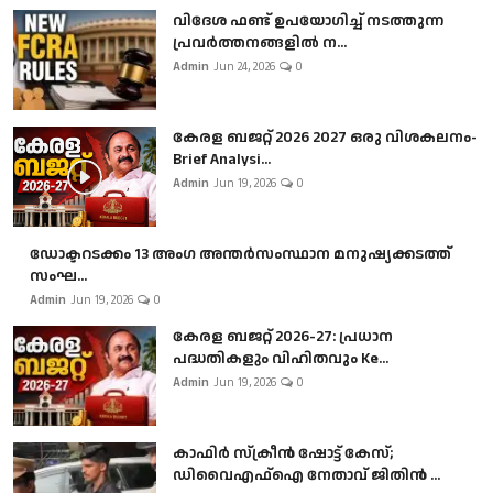
വിദേശ ഫണ്ട് ഉപയോഗിച്ച് നടത്തുന്ന
പ്രവർത്തനങ്ങളിൽ ന...
Admin
Jun 24, 2026
0
കേരള ബജറ്റ് 2026 2027 ഒരു വിശകലനം-
Brief Analysi...
Admin
Jun 19, 2026
0
ഡോക്ടറടക്കം 13 അംഗ അന്തർസംസ്ഥാന മനുഷ്യക്കടത്ത്
സംഘ...
Admin
Jun 19, 2026
0
കേരള ബജറ്റ് 2026-27: പ്രധാന
പദ്ധതികളും വിഹിതവും Ke...
Admin
Jun 19, 2026
0
കാഫിർ സ്‌ക്രീൻ ഷോട്ട് കേസ്;
ഡിവൈഎഫ്ഐ നേതാവ് ജിതിൻ ...