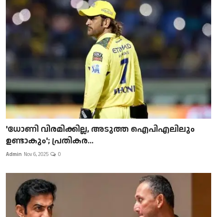
'ധോണി വിരമിക്കില്ല, അടുത്ത ഐപിഎലിലും
ഉണ്ടാകും'; പ്രതികര...
Admin
Nov 6, 2025
0