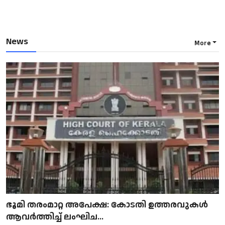
News
More
ഭൂമി തരംമാറ്റ അപേക്ഷ: കോടതി ഉത്തരവുകൾ
ആവർത്തിച്ച് ലംഘിച...