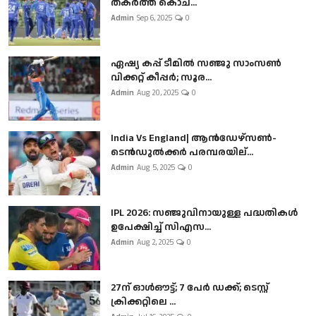
തകർത്ത് കൊച...
Admin
Sep 6, 2025
0
ഏഷ്യ കപ്പ് ടീമിൽ സഞ്ജു സാംസൺ
വിക്കറ്റ് കീപ്പർ; സൂര...
Admin
Aug 20, 2025
0
India Vs England| ആൻഡേഴ്സൺ-
ടെൻഡുല്‍ക്കർ പരമ്പരയില്...
Admin
Aug 5, 2025
0
IPL 2026: സഞ്ജുവിനായുള്ള പദ്ധതികൾ
ഉപേക്ഷിച്ച് സിഎസ...
Admin
Aug 2, 2025
0
27ന് ഓൾഔട്ട്; 7 പേർ ഡക്ക്; ടെസ്റ്റ്
ക്രിക്കറ്റിലെ ...