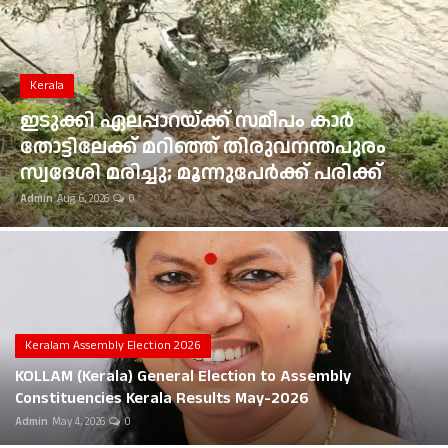
Gulf News
Kerala
Loksabha Election 2024
ഭൂമി തരംമാറ്റ അപേക്ഷ: കോടതി
Technology
ഉത്തരവുകൾ ആവർത്തിച്ച് ലംഘിച്ച
മൂവാറ്റുപുഴ ആർഡിഒയ്ക്ക് 25,000 രൂപ
Health
പിഴ
Admin
Aug 6, 2026
0
Jobs Mall
Automotive
Shop Online
Career
Keralam Assembly Election 2026
KOLLAM (Kerala) General Election to Assembly
Education
Constituencies Kerala Results May-2026
Admin
May 4, 2026
0
Business