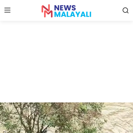
Home
Contact
Gallery
News
Travelers Vlog
Entertainment
Sports
Food