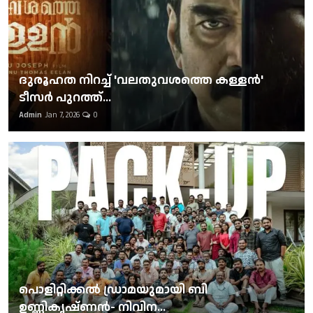
ദുരൂഹത നിറച്ച് 'വലതുവശത്തെ കള്ളന്‍'
ടീസര്‍ പുറത്ത്...
Admin
Jan 7, 2026
0
പൊളിറ്റിക്കല്‍ ഡ്രാമയുമായി ബി
ഉണ്ണികൃഷ്ണന്‍- നിവിന...