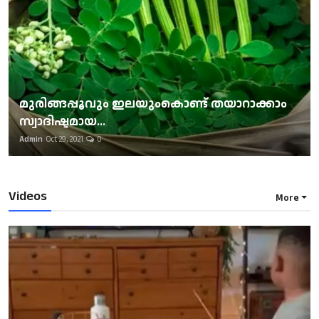
മുരിങ്ങപ്പൂവും ഇലയുംകൊണ്ട് തയാറാക്കാം
സ്വാദിഷ്ടമായ...
Admin
Oct 29, 2021
0
Videos
More