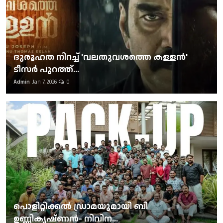
ദുരൂഹത നിറച്ച് 'വലതുവശത്തെ കള്ളന്‍'
ടീസര്‍ പുറത്ത്...
Admin
Jan 7, 2026
0
പൊളിറ്റിക്കല്‍ ഡ്രാമയുമായി ബി
ഉണ്ണികൃഷ്ണന്‍- നിവിന...