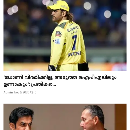
'ധോണി വിരമിക്കില്ല, അടുത്ത ഐപിഎലിലും
ഉണ്ടാകും'; പ്രതികര...
Admin
Nov 6, 2025
0