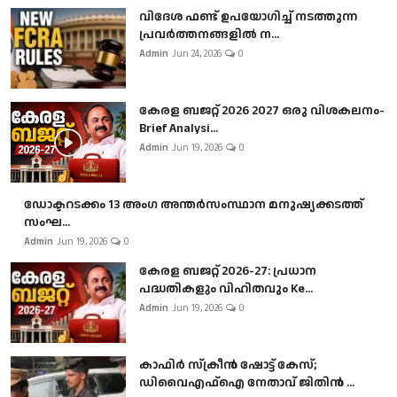
വിദേശ ഫണ്ട് ഉപയോഗിച്ച് നടത്തുന്ന
പ്രവർത്തനങ്ങളിൽ ന...
Admin
Jun 24, 2026
0
കേരള ബജറ്റ് 2026 2027 ഒരു വിശകലനം-
Brief Analysi...
Admin
Jun 19, 2026
0
ഡോക്ടറടക്കം 13 അംഗ അന്തർസംസ്ഥാന മനുഷ്യക്കടത്ത്
സംഘ...
Admin
Jun 19, 2026
0
കേരള ബജറ്റ് 2026-27: പ്രധാന
പദ്ധതികളും വിഹിതവും Ke...
Admin
Jun 19, 2026
0
കാഫിർ സ്‌ക്രീൻ ഷോട്ട് കേസ്;
ഡിവൈഎഫ്ഐ നേതാവ് ജിതിൻ ...