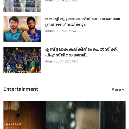
Admin
Jul 16, 2025
0
കൊച്ചി ബ്ലൂ ടൈഗേഴ്സിനെ 'സാംസൺ
ബ്രദേഴ്സ്' നയിക്കും
Admin
Jul 15, 2025
0
ക്ലബ് ലോക കപ്പ് കിരീടം ചെല്‍സിക്ക്;
പിഎസ്ജിയെ തോല്...
Admin
Jul 14, 2025
0
Entertainment
More