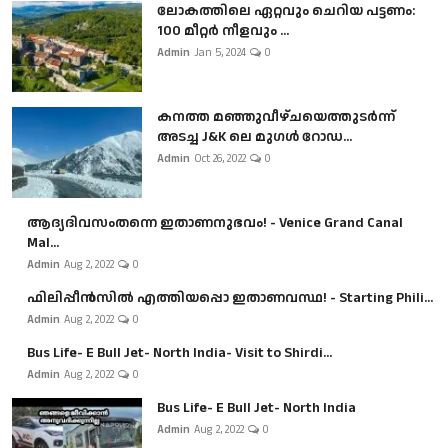
ലോകത്തിലെ ഏറ്റവും ചെറിയ പട്ടണം:
100 മീറ്റർ നീളവും ...
Admin
Jan 5, 2024
0
കനത്ത മഞ്ഞുവീഴ്ചയെത്തുടർന്ന്
അടച്ച J&K ലെ മുഗൾ റോഡ...
Admin
Oct 26, 2022
0
ആദ്യദിവസംതന്നെ ഇതാണനുഭവം! - Venice Grand Canal
Mal...
Admin
Aug 2, 2022
0
ഫിലിപ്പീൻസിൽ എത്തിയപ്പൊ ഇതാണവസ്ഥ! - Starting Phili...
Admin
Aug 2, 2022
0
Bus Life- E Bull Jet- North India- Visit to Shirdi...
Admin
Aug 2, 2022
0
Bus Life- E Bull Jet- North India
Admin
Aug 2, 2022
0