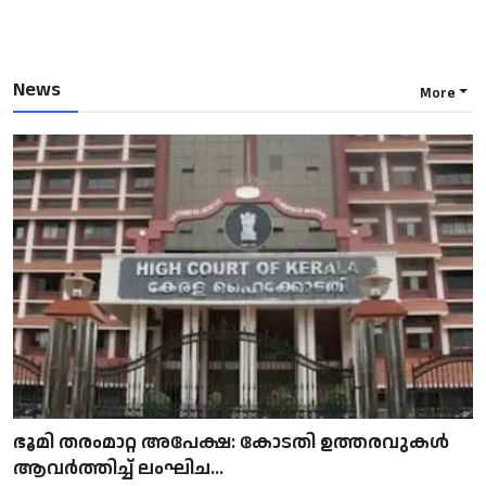
News
More
ഭൂമി തരംമാറ്റ അപേക്ഷ: കോടതി ഉത്തരവുകൾ
ആവർത്തിച്ച് ലംഘിച...