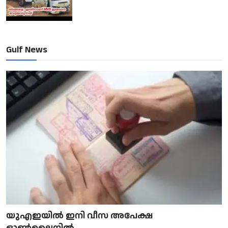
Gulf News
യുഎഇയിൽ ഇനി വീസ അപേക്ഷ
ഓൺലൈനിൽ