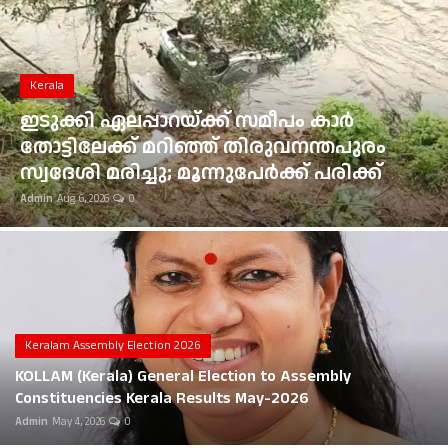
Gulf News
Loksabha Election 2024
Kerala
Technology
ഇടുക്കി ഏലപ്പാറയ്ക്ക് സമീപം കാർ
തോട്ടിലേക്ക് മറിഞ്ഞ് തിരുവനന്തപുരം
Health
സ്വദേശി മരിച്ചു; മൂന്നുപേർക്ക് പരിക്ക്
Admin
Aug 6, 2026
0
Jobs Mall
Automotive
Shop Online
Career
Keralam Assembly Election 2026
KOLLAM (Kerala) General Election to Assembly
Education
Constituencies Kerala Results May-2026
Admin
May 4, 2026
0
Business