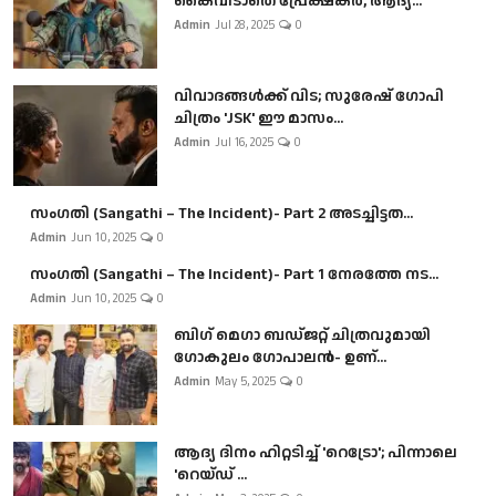
കൈവിടാതെ പ്രേക്ഷകർ, ആദ്യ...
Admin
Jul 28, 2025
0
വിവാദങ്ങൾക്ക് വിട; സുരേഷ് ഗോപി
ചിത്രം 'JSK' ഈ മാസം...
Admin
Jul 16, 2025
0
സംഗതി (Sangathi – The Incident)- Part 2 അടച്ചിട്ടത...
Admin
Jun 10, 2025
0
സംഗതി (Sangathi – The Incident)- Part 1 നേരത്തേ നട...
Admin
Jun 10, 2025
0
ബി​ഗ് മെഗാ ബഡ്ജറ്റ് ചിത്രവുമായി
ഗോകുലം ഗോപാലൻ- ഉണ്...
Admin
May 5, 2025
0
ആദ്യ ദിനം ഹിറ്റടിച്ച് 'റെട്രോ'; പിന്നാലെ
'റെയ്ഡ് ...