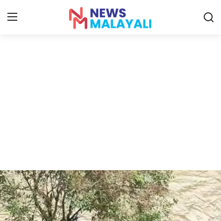
Home
Contact
Gallery
News
Travelers Vlog
Entertainment
Sports
Food