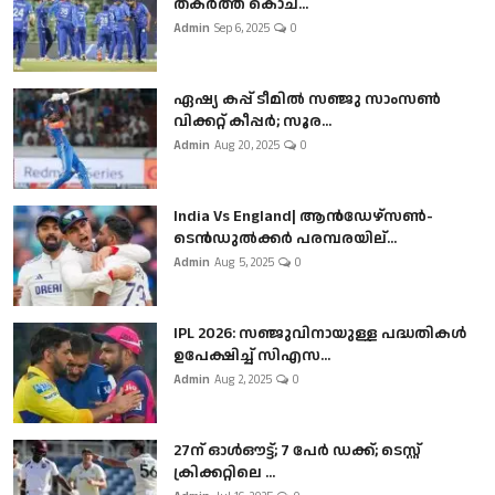
തകർത്ത് കൊച...
Admin
Sep 6, 2025
0
ഏഷ്യ കപ്പ് ടീമിൽ സഞ്ജു സാംസൺ
വിക്കറ്റ് കീപ്പർ; സൂര...
Admin
Aug 20, 2025
0
India Vs England| ആൻഡേഴ്സൺ-
ടെൻഡുല്‍ക്കർ പരമ്പരയില്...
Admin
Aug 5, 2025
0
IPL 2026: സഞ്ജുവിനായുള്ള പദ്ധതികൾ
ഉപേക്ഷിച്ച് സിഎസ...
Admin
Aug 2, 2025
0
27ന് ഓൾഔട്ട്; 7 പേർ ഡക്ക്; ടെസ്റ്റ്
ക്രിക്കറ്റിലെ ...