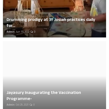
Drumming prodigy at 3!! Josiah practices daily
for...
Admin
Jun 15, 2022
0
Jayasury Inaugurating the Vaccination
Programme-
Admin
Oct 29, 2021
0