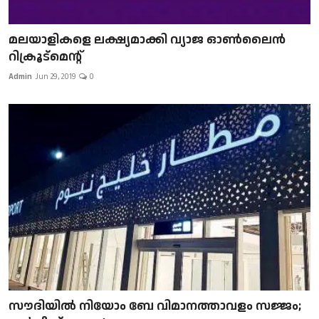
മലയാളികളെ ലക്ഷ്യമാക്കി വ്യാജ ഓൺലൈൻ
റിക്രൂട്മെന്റ്
Admin
Jun 29, 2019
0
സൗദിയിൽ നിയോം ബേ വിമാനത്താവളം സജ്ജം;