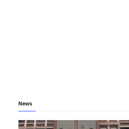
Local News
Earn Money
Tutorials
Malayalam
News