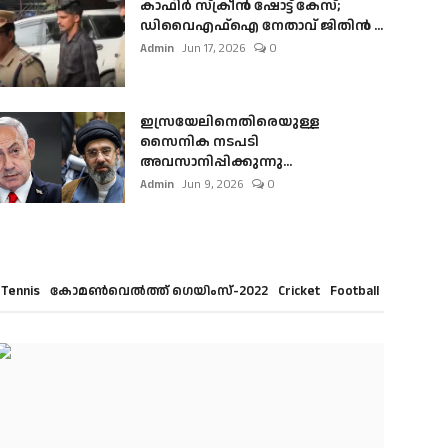
കാഫിർ സ്‌ക്രീൻ ഷോട്ട് കേസ്;
ഡിവൈഎഫ്ഐ നേതാവ് ജിതിൻ ...
Admin
Jun 17, 2026
0
ഇസ്രയേലിനെതിരെയുള്ള
സൈനിക നടപടി
അവസാനിപ്പിക്കുന്നു...
Admin
Jun 9, 2026
0
Tennis
കോമൺവെൽത്ത് ഗെയിംസ്-2022
Cricket
Football