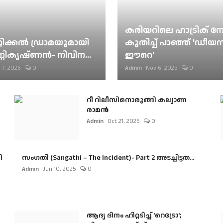
കരിയറിലെ ഹാട്രിക് നേട്
റിക്കല്‍ ഡ്രാമയുമായി
കുതിച്ച് പാഞ്ഞ് 'ഡീയസ
ണികൃഷ്ണന്‍- നിവിന...
ഈറെ'
 7, 2026
0
Admin
Nov 6, 2025
0
റീ റിലീസിനൊരുങ്ങി കല്യാണ
രാമൻ
Admin
Oct 21, 2025
0
ി
സംഗതി (Sangathi – The Incident)- Part 2 അടച്ചിട്ടത...
Admin
Jun 10, 2025
0
ആദ്യ ദിനം ഹിറ്റടിച്ച് 'റെട്രോ';