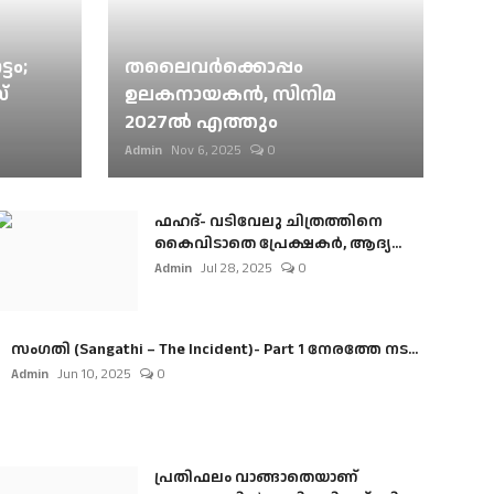
ടം;
തലൈവര്‍ക്കൊപ്പം
്
ഉലകനായകന്‍, സിനിമ
2027ല്‍ എത്തും
Admin
Nov 6, 2025
0
ഫഹദ്- വടിവേലു ചിത്രത്തിനെ
കൈവിടാതെ പ്രേക്ഷകർ, ആദ്യ...
Admin
Jul 28, 2025
0
സംഗതി (Sangathi – The Incident)- Part 1 നേരത്തേ നട...
Admin
Jun 10, 2025
0
പ്രതിഫലം വാങ്ങാതെയാണ്