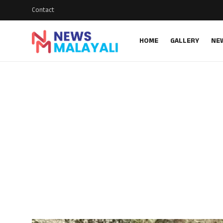
Contact
HOME
GALLERY
NE
Home
Contact
Gallery
News
Travelers Vlog
Entertainment
Sports
Food