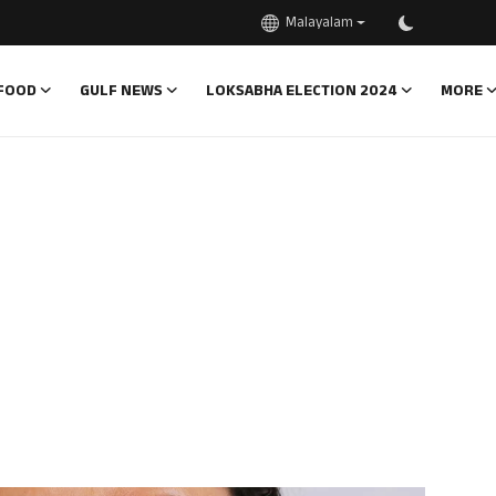
Malayalam
FOOD
GULF NEWS
LOKSABHA ELECTION 2024
MORE