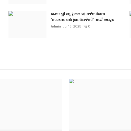
കൊച്ചി ബ്ലൂ ടൈഗേഴ്സിനെ
'സാംസൺ ബ്രദേഴ്സ്' നയിക്കും
Admin
Jul 15, 2025
0