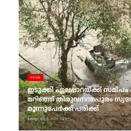
Gulf News
Loksabha Election 2024
Technology
Health
Jobs Mall
Automotive
Kerala
Shop Online
ഇടുക്കി ഏലപ്പാറയ്ക്ക് സമീപം 
്
മറിഞ്ഞ് തിരുവനന്തപുരം സ്വദേശ
Career
മൂന്നുപേർക്ക് പരിക്ക്
Education
Admin
Aug 6, 2026
0
Business