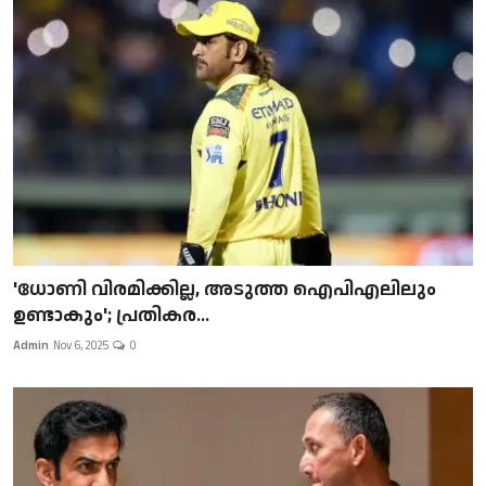
'ധോണി വിരമിക്കില്ല, അടുത്ത ഐപിഎലിലും
ഉണ്ടാകും'; പ്രതികര...
Admin
Nov 6, 2025
0