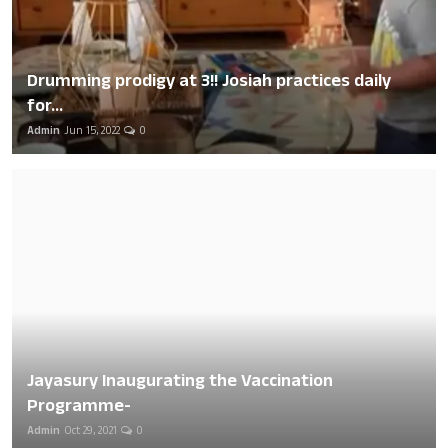
Drumming prodigy at 3!! Josiah practices daily
for...
Admin
Jun 15, 2022
0
Jayasury Inaugurating the Vaccination
Programme-
Admin
Oct 29, 2021
0