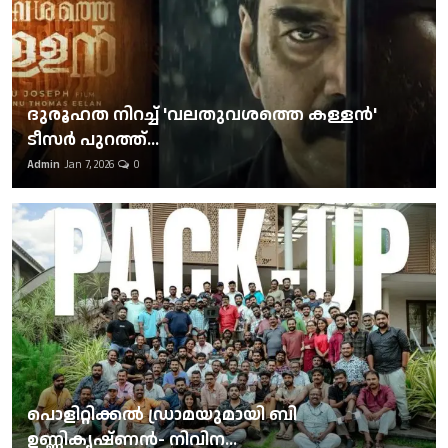
ദുരൂഹത നിറച്ച് 'വലതുവശത്തെ കള്ളന്‍'
ടീസര്‍ പുറത്ത്...
Admin
Jan 7, 2026
0
പൊളിറ്റിക്കല്‍ ഡ്രാമയുമായി ബി
ഉണ്ണികൃഷ്ണന്‍- നിവിന...