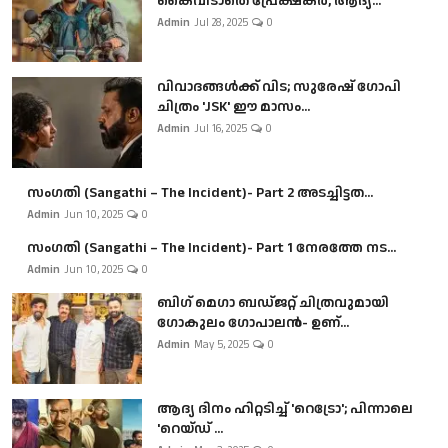
കൈവിടാതെ പ്രേക്ഷകർ, ആദ്യ...
Admin
Jul 28, 2025
0
വിവാദങ്ങൾക്ക് വിട; സുരേഷ് ഗോപി
ചിത്രം 'JSK' ഈ മാസം...
Admin
Jul 16, 2025
0
സംഗതി (Sangathi – The Incident)- Part 2 അടച്ചിട്ടത...
Admin
Jun 10, 2025
0
സംഗതി (Sangathi – The Incident)- Part 1 നേരത്തേ നട...
Admin
Jun 10, 2025
0
ബി​ഗ് മെഗാ ബഡ്ജറ്റ് ചിത്രവുമായി
ഗോകുലം ഗോപാലൻ- ഉണ്...
Admin
May 5, 2025
0
ആദ്യ ദിനം ഹിറ്റടിച്ച് 'റെട്രോ'; പിന്നാലെ
'റെയ്ഡ് ...