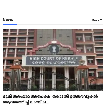
News
More
ഭൂമി തരംമാറ്റ അപേക്ഷ: കോടതി ഉത്തരവുകൾ
ആവർത്തിച്ച് ലംഘിച...