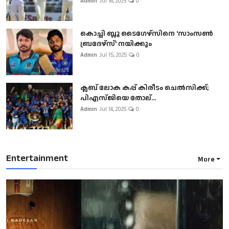
Admin
Jul 16, 2025
0
കൊച്ചി ബ്ലൂ ടൈഗേഴ്സിനെ 'സാംസൺ
ബ്രദേഴ്സ്' നയിക്കും
Admin
Jul 15, 2025
0
ക്ലബ് ലോക കപ്പ് കിരീടം ചെല്‍സിക്ക്;
പിഎസ്ജിയെ തോല്...
Admin
Jul 14, 2025
0
Entertainment
More