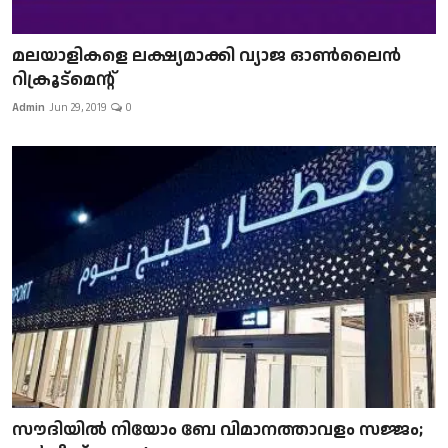
മലയാളികളെ ലക്ഷ്യമാക്കി വ്യാജ ഓൺലൈൻ
റിക്രൂട്മെന്റ്
Admin
Jun 29, 2019
0
സൗദിയിൽ നിയോം ബേ വിമാനത്താവളം സജ്ജം;