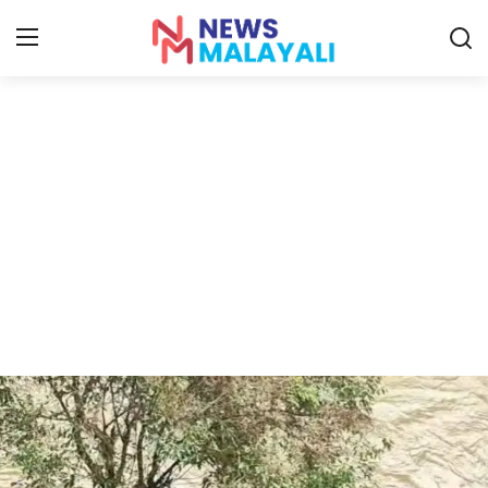
Home
Contact
Gallery
News
Travelers Vlog
Entertainment
Sports
Food