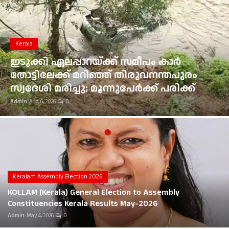
Gulf News
Loksabha Election 2024
Kerala
Technology
ഇടുക്കി ഏലപ്പാറയ്ക്ക് സമീപം കാർ
തോട്ടിലേക്ക് മറിഞ്ഞ് തിരുവനന്തപുരം
Health
സ്വദേശി മരിച്ചു; മൂന്നുപേർക്ക് പരിക്ക്
Admin
Aug 6, 2026
0
Jobs Mall
Automotive
Shop Online
Career
Keralam Assembly Election 2026
KOLLAM (Kerala) General Election to Assembly
Education
Constituencies Kerala Results May-2026
Admin
May 4, 2026
0
Business