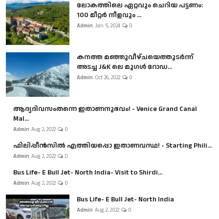
ലോകത്തിലെ ഏറ്റവും ചെറിയ പട്ടണം:
100 മീറ്റർ നീളവും ...
Admin
Jan 5, 2024
0
കനത്ത മഞ്ഞുവീഴ്ചയെത്തുടർന്ന്
അടച്ച J&K ലെ മുഗൾ റോഡ...
Admin
Oct 26, 2022
0
ആദ്യദിവസംതന്നെ ഇതാണനുഭവം! - Venice Grand Canal
Mal...
Admin
Aug 2, 2022
0
ഫിലിപ്പീൻസിൽ എത്തിയപ്പൊ ഇതാണവസ്ഥ! - Starting Phili...
Admin
Aug 2, 2022
0
Bus Life- E Bull Jet- North India- Visit to Shirdi...
Admin
Aug 2, 2022
0
Bus Life- E Bull Jet- North India
Admin
Aug 2, 2022
0