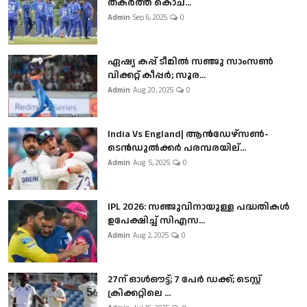
തകർത്ത് കൊച...
Admin
Sep 6, 2025
0
ഏഷ്യ കപ്പ് ടീമിൽ സഞ്ജു സാംസൺ
വിക്കറ്റ് കീപ്പർ; സൂര...
Admin
Aug 20, 2025
0
India Vs England| ആൻഡേഴ്സൺ-
ടെൻഡുല്‍ക്കർ പരമ്പരയില്...
Admin
Aug 5, 2025
0
IPL 2026: സഞ്ജുവിനായുള്ള പദ്ധതികൾ
ഉപേക്ഷിച്ച് സിഎസ...
Admin
Aug 2, 2025
0
27ന് ഓൾഔട്ട്; 7 പേർ ഡക്ക്; ടെസ്റ്റ്
ക്രിക്കറ്റിലെ ...