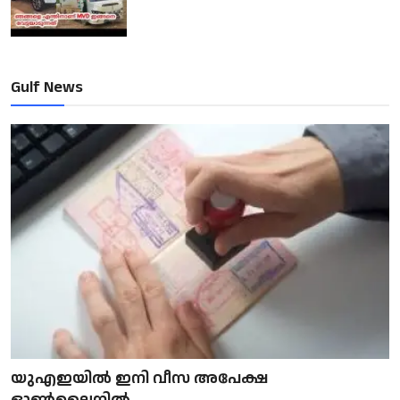
Gulf News
യുഎഇയിൽ ഇനി വീസ അപേക്ഷ
ഓൺലൈനിൽ