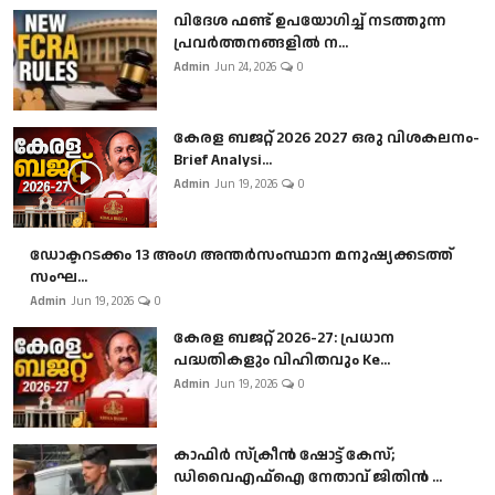
വിദേശ ഫണ്ട് ഉപയോഗിച്ച് നടത്തുന്ന
പ്രവർത്തനങ്ങളിൽ ന...
Admin
Jun 24, 2026
0
കേരള ബജറ്റ് 2026 2027 ഒരു വിശകലനം-
Brief Analysi...
Admin
Jun 19, 2026
0
ഡോക്ടറടക്കം 13 അംഗ അന്തർസംസ്ഥാന മനുഷ്യക്കടത്ത്
സംഘ...
Admin
Jun 19, 2026
0
കേരള ബജറ്റ് 2026-27: പ്രധാന
പദ്ധതികളും വിഹിതവും Ke...
Admin
Jun 19, 2026
0
കാഫിർ സ്‌ക്രീൻ ഷോട്ട് കേസ്;
ഡിവൈഎഫ്ഐ നേതാവ് ജിതിൻ ...