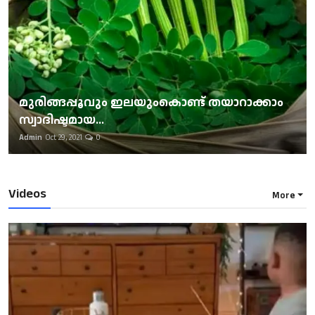
മുരിങ്ങപ്പൂവും ഇലയുംകൊണ്ട് തയാറാക്കാം
സ്വാദിഷ്ടമായ...
Admin
Oct 29, 2021
0
Videos
More