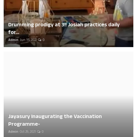
Drumming prodigy at 3!! Josiah practices daily
for...
Admin
Jun 15, 2022
0
Jayasury Inaugurating the Vaccination
Programme-
Admin
Oct 29, 2021
0