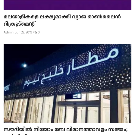
മലയാളികളെ ലക്ഷ്യമാക്കി വ്യാജ ഓൺലൈൻ
റിക്രൂട്മെന്റ്
Admin
Jun 29, 2019
0
സൗദിയിൽ നിയോം ബേ വിമാനത്താവളം സജ്ജം;