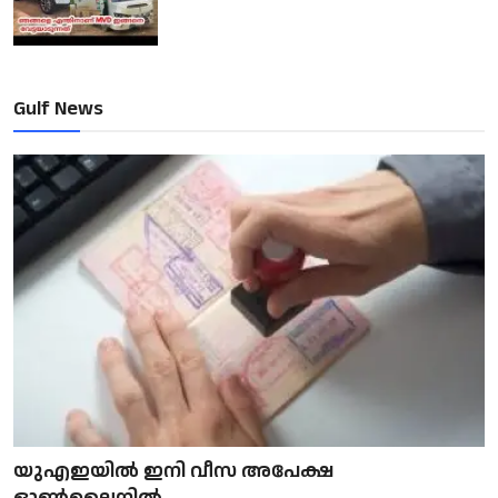
Gulf News
യുഎഇയിൽ ഇനി വീസ അപേക്ഷ
ഓൺലൈനിൽ