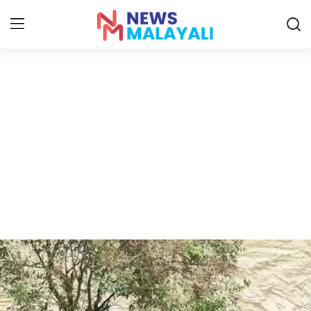
Home
Contact
Gallery
News
Travelers Vlog
Entertainment
Sports
Food