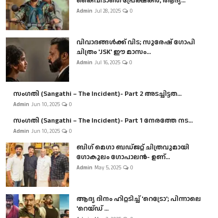
കൈവിടാതെ പ്രേക്ഷകർ, ആദ്യ...
Admin
Jul 28, 2025
0
വിവാദങ്ങൾക്ക് വിട; സുരേഷ് ഗോപി
ചിത്രം 'JSK' ഈ മാസം...
Admin
Jul 16, 2025
0
സംഗതി (Sangathi – The Incident)- Part 2 അടച്ചിട്ടത...
Admin
Jun 10, 2025
0
സംഗതി (Sangathi – The Incident)- Part 1 നേരത്തേ നട...
Admin
Jun 10, 2025
0
ബി​ഗ് മെഗാ ബഡ്ജറ്റ് ചിത്രവുമായി
ഗോകുലം ഗോപാലൻ- ഉണ്...
Admin
May 5, 2025
0
ആദ്യ ദിനം ഹിറ്റടിച്ച് 'റെട്രോ'; പിന്നാലെ
'റെയ്ഡ് ...