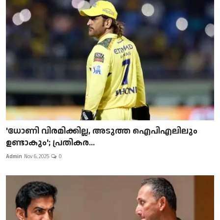
'ധോണി വിരമിക്കില്ല, അടുത്ത ഐപിഎലിലും
ഉണ്ടാകും'; പ്രതികര...
Admin
Nov 6, 2025
0