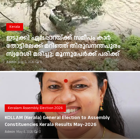
Gulf News
Loksabha Election 2024
Kerala
Technology
ഇടുക്കി ഏലപ്പാറയ്ക്ക് സമീപം കാർ
തോട്ടിലേക്ക് മറിഞ്ഞ് തിരുവനന്തപുരം
Health
സ്വദേശി മരിച്ചു; മൂന്നുപേർക്ക് പരിക്ക്
Admin
Aug 6, 2026
0
Jobs Mall
Automotive
Shop Online
Career
Keralam Assembly Election 2026
KOLLAM (Kerala) General Election to Assembly
Education
Constituencies Kerala Results May-2026
Admin
May 4, 2026
0
Business