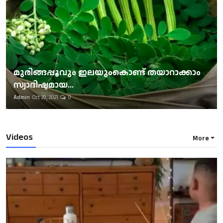
മുരിങ്ങപ്പൂവും ഇലയുംകൊണ്ട് തയാറാക്കാം
സ്വാദിഷ്ടമായ...
Admin
Oct 29, 2021
0
Videos
More