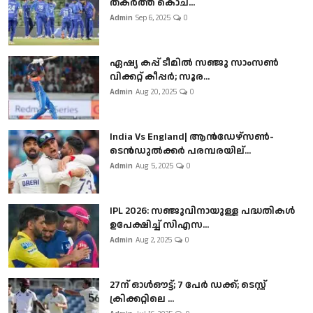
തകർത്ത് കൊച...
Admin
Sep 6, 2025
0
ഏഷ്യ കപ്പ് ടീമിൽ സഞ്ജു സാംസൺ
വിക്കറ്റ് കീപ്പർ; സൂര...
Admin
Aug 20, 2025
0
India Vs England| ആൻഡേഴ്സൺ-
ടെൻഡുല്‍ക്കർ പരമ്പരയില്...
Admin
Aug 5, 2025
0
IPL 2026: സഞ്ജുവിനായുള്ള പദ്ധതികൾ
ഉപേക്ഷിച്ച് സിഎസ...
Admin
Aug 2, 2025
0
27ന് ഓൾഔട്ട്; 7 പേർ ഡക്ക്; ടെസ്റ്റ്
ക്രിക്കറ്റിലെ ...