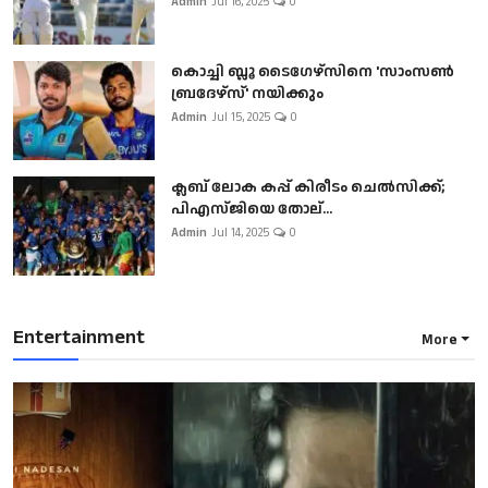
Admin
Jul 16, 2025
0
കൊച്ചി ബ്ലൂ ടൈഗേഴ്സിനെ 'സാംസൺ
ബ്രദേഴ്സ്' നയിക്കും
Admin
Jul 15, 2025
0
ക്ലബ് ലോക കപ്പ് കിരീടം ചെല്‍സിക്ക്;
പിഎസ്ജിയെ തോല്...
Admin
Jul 14, 2025
0
Entertainment
More