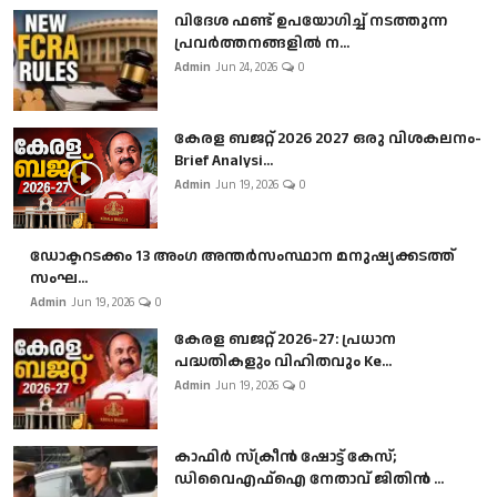
വിദേശ ഫണ്ട് ഉപയോഗിച്ച് നടത്തുന്ന
പ്രവർത്തനങ്ങളിൽ ന...
Admin
Jun 24, 2026
0
കേരള ബജറ്റ് 2026 2027 ഒരു വിശകലനം-
Brief Analysi...
Admin
Jun 19, 2026
0
ഡോക്ടറടക്കം 13 അംഗ അന്തർസംസ്ഥാന മനുഷ്യക്കടത്ത്
സംഘ...
Admin
Jun 19, 2026
0
കേരള ബജറ്റ് 2026-27: പ്രധാന
പദ്ധതികളും വിഹിതവും Ke...
Admin
Jun 19, 2026
0
കാഫിർ സ്‌ക്രീൻ ഷോട്ട് കേസ്;
ഡിവൈഎഫ്ഐ നേതാവ് ജിതിൻ ...