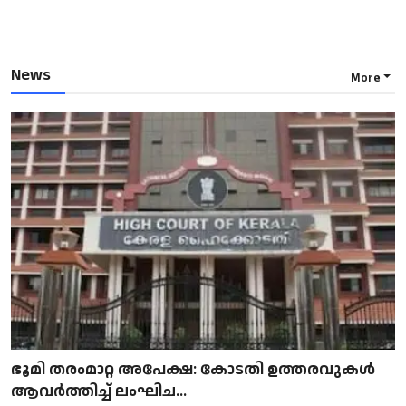
News
More
ഭൂമി തരംമാറ്റ അപേക്ഷ: കോടതി ഉത്തരവുകൾ
ആവർത്തിച്ച് ലംഘിച...