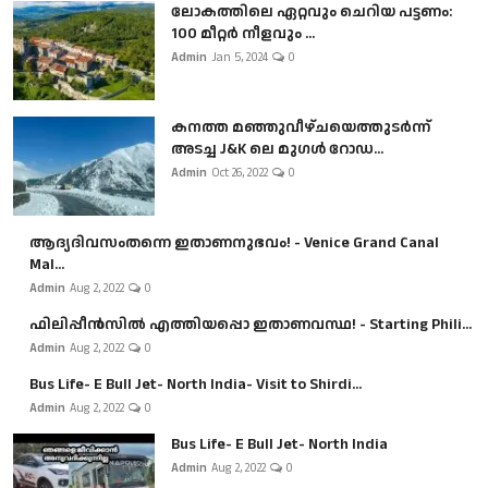
ലോകത്തിലെ ഏറ്റവും ചെറിയ പട്ടണം:
100 മീറ്റർ നീളവും ...
Admin
Jan 5, 2024
0
കനത്ത മഞ്ഞുവീഴ്ചയെത്തുടർന്ന്
അടച്ച J&K ലെ മുഗൾ റോഡ...
Admin
Oct 26, 2022
0
ആദ്യദിവസംതന്നെ ഇതാണനുഭവം! - Venice Grand Canal
Mal...
Admin
Aug 2, 2022
0
ഫിലിപ്പീൻസിൽ എത്തിയപ്പൊ ഇതാണവസ്ഥ! - Starting Phili...
Admin
Aug 2, 2022
0
Bus Life- E Bull Jet- North India- Visit to Shirdi...
Admin
Aug 2, 2022
0
Bus Life- E Bull Jet- North India
Admin
Aug 2, 2022
0