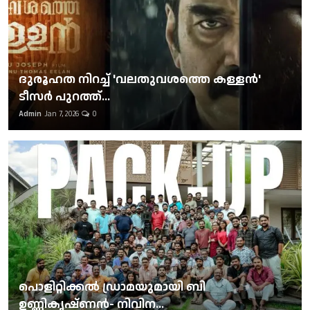
ദുരൂഹത നിറച്ച് 'വലതുവശത്തെ കള്ളന്‍'
ടീസര്‍ പുറത്ത്...
Admin
Jan 7, 2026
0
പൊളിറ്റിക്കല്‍ ഡ്രാമയുമായി ബി
ഉണ്ണികൃഷ്ണന്‍- നിവിന...