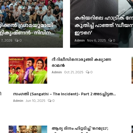
കരിയറിലെ ഹാട്രിക് നേട്
റിക്കല്‍ ഡ്രാമയുമായി
കുതിച്ച് പാഞ്ഞ് 'ഡീയസ
ണികൃഷ്ണന്‍- നിവിന...
ഈറെ'
 7, 2026
0
Admin
Nov 6, 2025
0
റീ റിലീസിനൊരുങ്ങി കല്യാണ
രാമൻ
Admin
Oct 21, 2025
0
ി
സംഗതി (Sangathi – The Incident)- Part 2 അടച്ചിട്ടത...
Admin
Jun 10, 2025
0
ആദ്യ ദിനം ഹിറ്റടിച്ച് 'റെട്രോ';