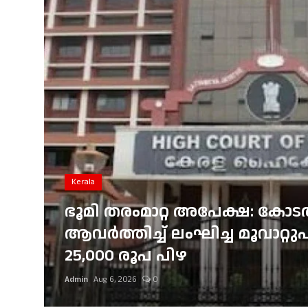
Gulf News
Loksabha Election 2024
Technology
Health
Jobs Mall
Automotive
Kerala
Shop Online
ഭൂമി തരംമാറ്റ അപേക്ഷ: കോ
രെ
ആവർത്തിച്ച് ലംഘിച്ച മൂവാറ്
Career
ത്യ
25,000 രൂപ പിഴ
Education
Admin
Aug 6, 2026
0
Business