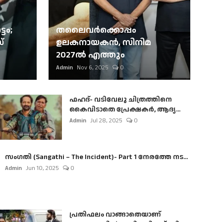
ടം;
തലൈവര്‍ക്കൊപ്പം
്
ഉലകനായകന്‍, സിനിമ
2027ല്‍ എത്തും
Admin
Nov 6, 2025
0
ഫഹദ്- വടിവേലു ചിത്രത്തിനെ
കൈവിടാതെ പ്രേക്ഷകർ, ആദ്യ...
Admin
Jul 28, 2025
0
സംഗതി (Sangathi – The Incident)- Part 1 നേരത്തേ നട...
Admin
Jun 10, 2025
0
പ്രതിഫലം വാങ്ങാതെയാണ്