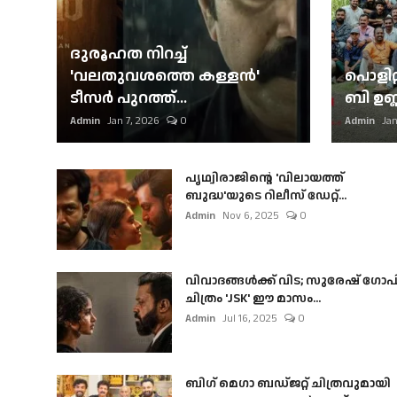
ദുരൂഹത നിറച്ച്
'വലതുവശത്തെ കള്ളന്‍'
പൊളിറ്
ടീസര്‍ പുറത്ത്...
ബി ഉണ്
Admin
Jan 7, 2026
0
Admin
Jan
പൃഥ്വിരാജിന്റെ 'വിലായത്ത്
ബുദ്ധ'യുടെ റിലീസ് ഡേറ്റ്...
Admin
Nov 6, 2025
0
വിവാദങ്ങൾക്ക് വിട; സുരേഷ് ഗോപ
ചിത്രം 'JSK' ഈ മാസം...
Admin
Jul 16, 2025
0
ബി​ഗ് മെഗാ ബഡ്ജറ്റ് ചിത്രവുമായി