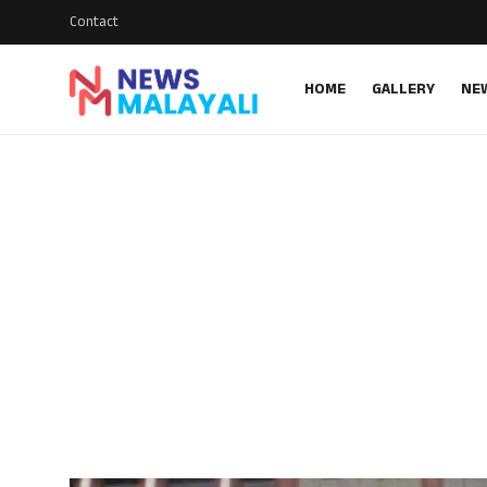
Contact
HOME
GALLERY
NE
Home
Contact
Gallery
News
Travelers Vlog
Entertainment
Sports
Food