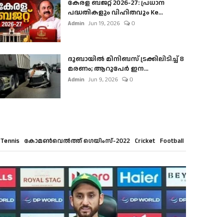
കേരള ബജറ്റ് 2026-27: പ്രധാന
പദ്ധതികളും വിഹിതവും Ke...
Admin
Jun 19, 2026
0
ദുബായിൽ മിനിബസ്​ ട്രക്കിലിടിച്ച് 8
മരണം; ആറുപേർ ഇന...
Admin
Jun 9, 2026
0
Tennis
കോമൺവെൽത്ത് ഗെയിംസ്-2022
Cricket
Football