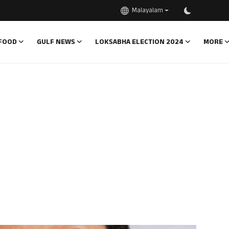
Malayalam
FOOD
GULF NEWS
LOKSABHA ELECTION 2024
MORE