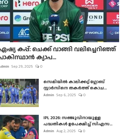
ഏഷ്യ കപ്പ്: ചെക്ക് വാങ്ങി വലിച്ചെറിഞ്ഞ്
പാകിസ്ഥാൻ ക്യാപ...
Admin
Sep 29, 2025
0
സെമിയിൽ കാലിക്കറ്റ് ഗ്ലോബ്
സ്റ്റാർസിനെ തകർത്ത് കൊച...
Admin
Sep 6, 2025
0
IPL 2026: സഞ്ജുവിനായുള്ള
പദ്ധതികൾ ഉപേക്ഷിച്ച് സിഎസ...
Admin
Aug 2, 2025
0