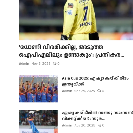
'ധോണി വിരമിക്കില്ല, അടുത്ത
ഐപിഎലിലും ഉണ്ടാകും'; പ്രതികര...
Admin
Nov 6, 2025
0
Asia Cup 2025: ഏഷ്യാ കപ്പ് കിരീടം
ഇന്ത്യയ്ക്ക്
Admin
Sep 29, 2025
0
ഏഷ്യ കപ്പ് ടീമിൽ സഞ്ജു സാംസ
വിക്കറ്റ് കീപ്പർ; സൂര...
Admin
Aug 20, 2025
0