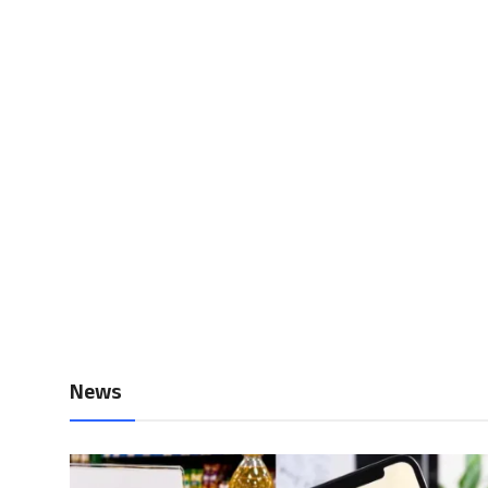
Local News
Earn Money
Tutorials
Malayalam
News