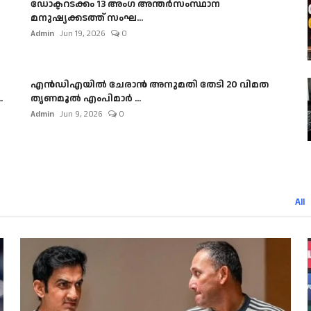
ഡോക്ടറടക്കം 13 അംഗ അന്തർസംസ്ഥാന
മനുഷ്യക്കടത്ത് സംഘ...
Admin
Jun 19, 2026
0
എൻഡിഎയിൽ ചേരാൻ അനുമതി തേടി 20 വിമത
.
തൃണമൂൽ എംപിമാർ ...
Admin
Jun 9, 2026
0
All