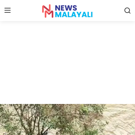
Home
Contact
Gallery
News
Travelers Vlog
Entertainment
Sports
Food