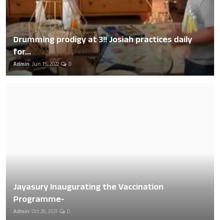
Drumming prodigy at 3!! Josiah practices daily
for...
Admin
Jun 15, 2022
0
Jayasury Inaugurating the Vaccination
Programme-
Admin
Oct 29, 2021
0