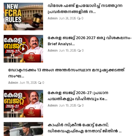
വിദേശ ഫണ്ട് ഉപയോഗിച്ച് നടത്തുന്ന
പ്രവർത്തനങ്ങളിൽ ന...
Admin
Jun 24, 2026
0
കേരള ബജറ്റ് 2026 2027 ഒരു വിശകലനം-
Brief Analysi...
Admin
Jun 19, 2026
0
ഡോക്ടറടക്കം 13 അംഗ അന്തർസംസ്ഥാന മനുഷ്യക്കടത്ത്
സംഘ...
Admin
Jun 19, 2026
0
കേരള ബജറ്റ് 2026-27: പ്രധാന
പദ്ധതികളും വിഹിതവും Ke...
Admin
Jun 19, 2026
0
കാഫിർ സ്‌ക്രീൻ ഷോട്ട് കേസ്;
ഡിവൈഎഫ്ഐ നേതാവ് ജിതിൻ ...