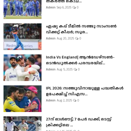
തകർത്ത് കൊച...
Admin
Sep 6, 2025
0
ഏഷ്യ കപ്പ് ടീമിൽ സഞ്ജു സാംസൺ
വിക്കറ്റ് കീപ്പർ; സൂര...
Admin
Aug 20, 2025
0
India Vs England| ആൻഡേഴ്സൺ-
ടെൻഡുല്‍ക്കർ പരമ്പരയില്...
Admin
Aug 5, 2025
0
IPL 2026: സഞ്ജുവിനായുള്ള പദ്ധതികൾ
ഉപേക്ഷിച്ച് സിഎസ...
Admin
Aug 2, 2025
0
27ന് ഓൾഔട്ട്; 7 പേർ ഡക്ക്; ടെസ്റ്റ്
ക്രിക്കറ്റിലെ ...