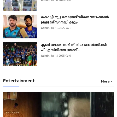
Admin
Jul 16, 2025
0
കൊച്ചി ബ്ലൂ ടൈഗേഴ്സിനെ 'സാംസൺ
ബ്രദേഴ്സ്' നയിക്കും
Admin
Jul 15, 2025
0
ക്ലബ് ലോക കപ്പ് കിരീടം ചെല്‍സിക്ക്;
പിഎസ്ജിയെ തോല്...
Admin
Jul 14, 2025
0
Entertainment
More