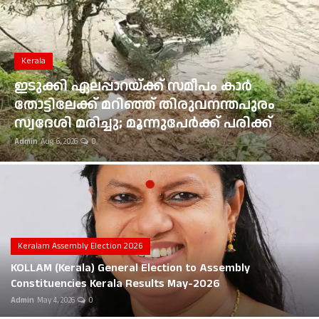
Gulf News
Loksabha Election 2024
Kerala
Technology
ഇടുക്കി ഏലപ്പാറയ്ക്ക് സമീപം കാർ
തോട്ടിലേക്ക് മറിഞ്ഞ് തിരുവനന്തപുരം
Health
സ്വദേശി മരിച്ചു; മൂന്നുപേർക്ക് പരിക്ക്
Admin
Aug 6, 2026
0
Jobs Mall
Automotive
Shop Online
Career
Keralam Assembly Election 2026
KOLLAM (Kerala) General Election to Assembly
Education
Constituencies Kerala Results May-2026
Admin
May 4, 2026
0
Business