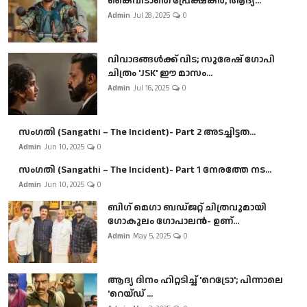
കൈവിടാതെ പ്രേക്ഷകർ, ആദ്യ...
Admin
Jul 28, 2025
0
വിവാദങ്ങൾക്ക് വിട; സുരേഷ് ഗോപി
ചിത്രം 'JSK' ഈ മാസം...
Admin
Jul 16, 2025
0
സംഗതി (Sangathi – The Incident)- Part 2 അടച്ചിട്ടത...
Admin
Jun 10, 2025
0
സംഗതി (Sangathi – The Incident)- Part 1 നേരത്തേ നട...
Admin
Jun 10, 2025
0
ബി​ഗ് മെഗാ ബഡ്ജറ്റ് ചിത്രവുമായി
ഗോകുലം ഗോപാലൻ- ഉണ്...
Admin
May 5, 2025
0
ആദ്യ ദിനം ഹിറ്റടിച്ച് 'റെട്രോ'; പിന്നാലെ
'റെയ്ഡ് ...