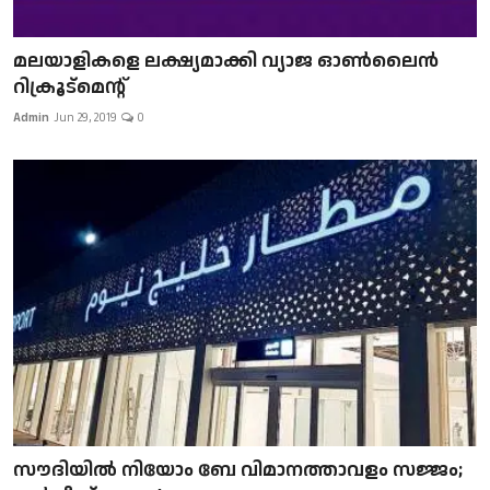
മലയാളികളെ ലക്ഷ്യമാക്കി വ്യാജ ഓൺലൈൻ
റിക്രൂട്മെന്റ്
Admin
Jun 29, 2019
0
സൗദിയിൽ നിയോം ബേ വിമാനത്താവളം സജ്ജം;