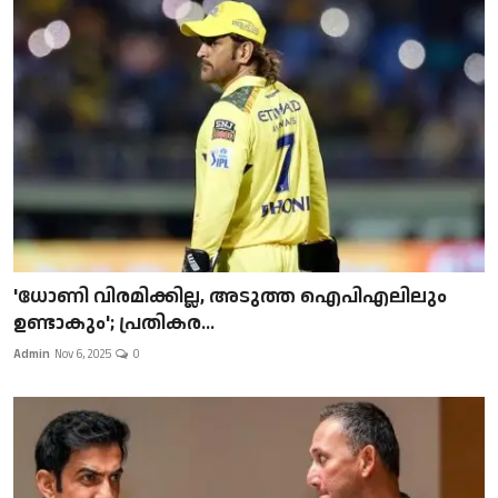
'ധോണി വിരമിക്കില്ല, അടുത്ത ഐപിഎലിലും
ഉണ്ടാകും'; പ്രതികര...
Admin
Nov 6, 2025
0