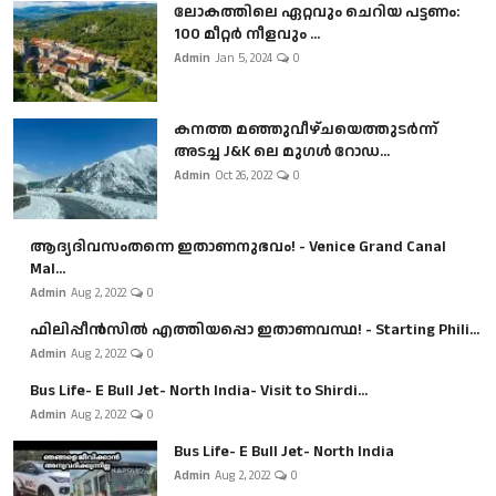
ലോകത്തിലെ ഏറ്റവും ചെറിയ പട്ടണം:
100 മീറ്റർ നീളവും ...
Admin
Jan 5, 2024
0
കനത്ത മഞ്ഞുവീഴ്ചയെത്തുടർന്ന്
അടച്ച J&K ലെ മുഗൾ റോഡ...
Admin
Oct 26, 2022
0
ആദ്യദിവസംതന്നെ ഇതാണനുഭവം! - Venice Grand Canal
Mal...
Admin
Aug 2, 2022
0
ഫിലിപ്പീൻസിൽ എത്തിയപ്പൊ ഇതാണവസ്ഥ! - Starting Phili...
Admin
Aug 2, 2022
0
Bus Life- E Bull Jet- North India- Visit to Shirdi...
Admin
Aug 2, 2022
0
Bus Life- E Bull Jet- North India
Admin
Aug 2, 2022
0