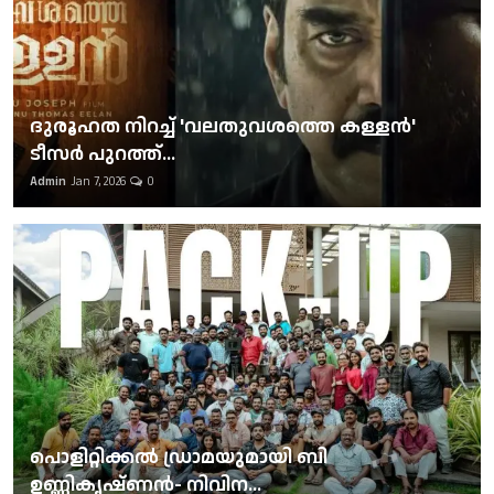
ദുരൂഹത നിറച്ച് 'വലതുവശത്തെ കള്ളന്‍'
ടീസര്‍ പുറത്ത്...
Admin
Jan 7, 2026
0
പൊളിറ്റിക്കല്‍ ഡ്രാമയുമായി ബി
ഉണ്ണികൃഷ്ണന്‍- നിവിന...