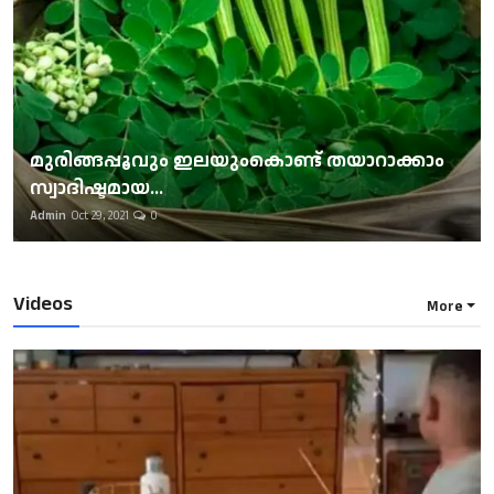
മുരിങ്ങപ്പൂവും ഇലയുംകൊണ്ട് തയാറാക്കാം
സ്വാദിഷ്ടമായ...
Admin
Oct 29, 2021
0
Videos
More