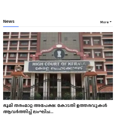
News
More
ഭൂമി തരംമാറ്റ അപേക്ഷ: കോടതി ഉത്തരവുകൾ
ആവർത്തിച്ച് ലംഘിച...