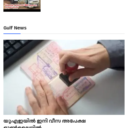
Gulf News
യുഎഇയിൽ ഇനി വീസ അപേക്ഷ
ഓൺലൈനിൽ