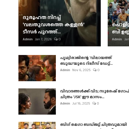
ദുരൂഹത നിറച്ച്
'വലതുവശത്തെ കള്ളന്‍'
പൊളിറ്
ടീസര്‍ പുറത്ത്...
ബി ഉണ്
Admin
Jan 7, 2026
0
Admin
Jan
പൃഥ്വിരാജിന്റെ 'വിലായത്ത്
ബുദ്ധ'യുടെ റിലീസ് ഡേറ്റ്...
Admin
Nov 6, 2025
0
വിവാദങ്ങൾക്ക് വിട; സുരേഷ് ഗോപ
ചിത്രം 'JSK' ഈ മാസം...
Admin
Jul 16, 2025
0
ബി​ഗ് മെഗാ ബഡ്ജറ്റ് ചിത്രവുമായി