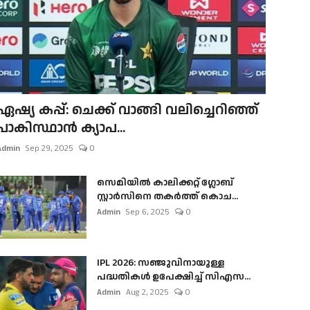
ഏഷ്യ കപ്പ്: ചെക്ക് വാങ്ങി വലിച്ചെറിഞ്ഞ്
പാകിസ്ഥാൻ ക്യാപ...
Admin
Sep 29, 2025
0
സെമിയിൽ കാലിക്കറ്റ് ഗ്ലോബ്
സ്റ്റാർസിനെ തകർത്ത് കൊച...
Admin
Sep 6, 2025
0
IPL 2026: സഞ്ജുവിനായുള്ള
പദ്ധതികൾ ഉപേക്ഷിച്ച് സിഎസ...
Admin
Aug 2, 2025
0