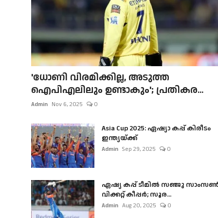
'ധോണി വിരമിക്കില്ല, അടുത്ത
ഐപിഎലിലും ഉണ്ടാകും'; പ്രതികര...
Admin
Nov 6, 2025
0
Asia Cup 2025: ഏഷ്യാ കപ്പ് കിരീടം
ഇന്ത്യയ്ക്ക്
Admin
Sep 29, 2025
0
ഏഷ്യ കപ്പ് ടീമിൽ സഞ്ജു സാംസ
വിക്കറ്റ് കീപ്പർ; സൂര...
Admin
Aug 20, 2025
0