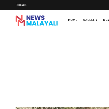
Contact
HOME
GALLERY
NE
Home
Contact
Gallery
News
Travelers Vlog
Entertainment
Sports
Food