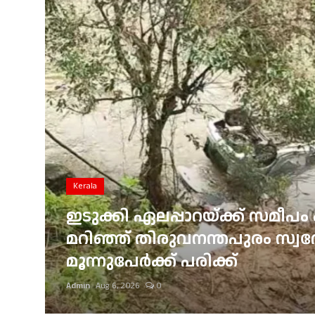
Gulf News
Loksabha Election 2024
Technology
Health
Jobs Mall
Automotive
Kerala
Shop Online
ഇടുക്കി ഏലപ്പാറയ്ക്ക് സമീപം 
്
മറിഞ്ഞ് തിരുവനന്തപുരം സ്വദേശ
Career
മൂന്നുപേർക്ക് പരിക്ക്
Education
Admin
Aug 6, 2026
0
Business