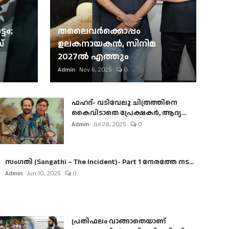
ടം;
തലൈവര്‍ക്കൊപ്പം
്
ഉലകനായകന്‍, സിനിമ
2027ല്‍ എത്തും
Admin
Nov 6, 2025
0
ഫഹദ്- വടിവേലു ചിത്രത്തിനെ
കൈവിടാതെ പ്രേക്ഷകർ, ആദ്യ...
Admin
Jul 28, 2025
0
സംഗതി (Sangathi – The Incident)- Part 1 നേരത്തേ നട...
Admin
Jun 10, 2025
0
പ്രതിഫലം വാങ്ങാതെയാണ്