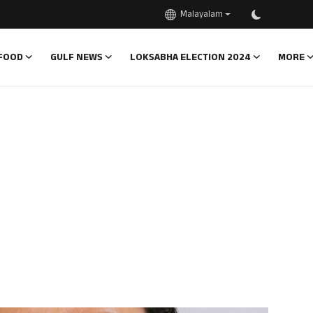
Malayalam
FOOD
GULF NEWS
LOKSABHA ELECTION 2024
MORE