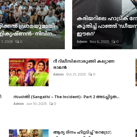
കരിയറിലെ ഹാട്രിക് നേട്
റിക്കല്‍ ഡ്രാമയുമായി
കുതിച്ച് പാഞ്ഞ് 'ഡീയസ
ണികൃഷ്ണന്‍- നിവിന...
ഈറെ'
 7, 2026
0
Admin
Nov 6, 2025
0
റീ റിലീസിനൊരുങ്ങി കല്യാണ
രാമൻ
Admin
Oct 21, 2025
0
ി
സംഗതി (Sangathi – The Incident)- Part 2 അടച്ചിട്ടത...
Admin
Jun 10, 2025
0
ആദ്യ ദിനം ഹിറ്റടിച്ച് 'റെട്രോ';