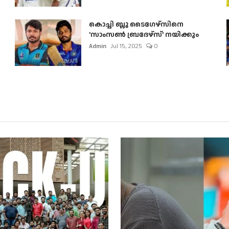
കൊച്ചി ബ്ലൂ ടൈഗേഴ്സിനെ
'സാംസൺ ബ്രദേഴ്സ്' നയിക്കും
Admin
Jul 15, 2025
0