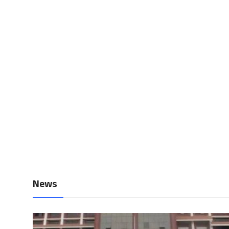
Local News
Earn Money
Tutorials
Malayalam
News