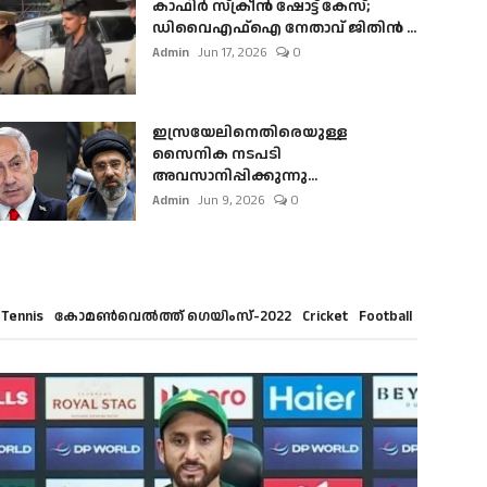
കാഫിർ സ്‌ക്രീൻ ഷോട്ട് കേസ്;
ഡിവൈഎഫ്ഐ നേതാവ് ജിതിൻ ...
Admin
Jun 17, 2026
0
ഇസ്രയേലിനെതിരെയുള്ള
സൈനിക നടപടി
അവസാനിപ്പിക്കുന്നു...
Admin
Jun 9, 2026
0
Tennis
കോമൺവെൽത്ത് ഗെയിംസ്-2022
Cricket
Football