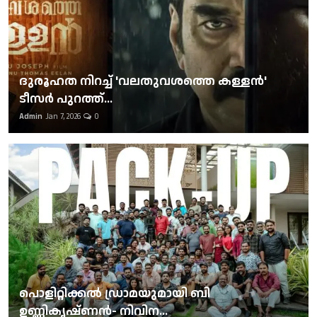
ദുരൂഹത നിറച്ച് 'വലതുവശത്തെ കള്ളന്‍'
ടീസര്‍ പുറത്ത്...
Admin
Jan 7, 2026
0
പൊളിറ്റിക്കല്‍ ഡ്രാമയുമായി ബി
ഉണ്ണികൃഷ്ണന്‍- നിവിന...