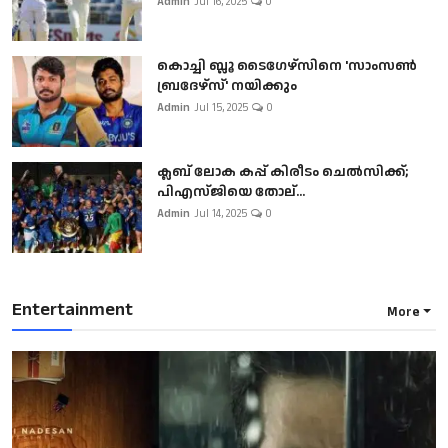
Admin
Jul 16, 2025
0
കൊച്ചി ബ്ലൂ ടൈഗേഴ്സിനെ 'സാംസൺ
ബ്രദേഴ്സ്' നയിക്കും
Admin
Jul 15, 2025
0
ക്ലബ് ലോക കപ്പ് കിരീടം ചെല്‍സിക്ക്;
പിഎസ്ജിയെ തോല്...
Admin
Jul 14, 2025
0
Entertainment
More