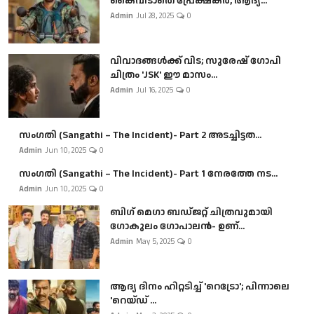
കൈവിടാതെ പ്രേക്ഷകർ, ആദ്യ...
Admin
Jul 28, 2025
0
വിവാദങ്ങൾക്ക് വിട; സുരേഷ് ഗോപി
ചിത്രം 'JSK' ഈ മാസം...
Admin
Jul 16, 2025
0
സംഗതി (Sangathi – The Incident)- Part 2 അടച്ചിട്ടത...
Admin
Jun 10, 2025
0
സംഗതി (Sangathi – The Incident)- Part 1 നേരത്തേ നട...
Admin
Jun 10, 2025
0
ബി​ഗ് മെഗാ ബഡ്ജറ്റ് ചിത്രവുമായി
ഗോകുലം ഗോപാലൻ- ഉണ്...
Admin
May 5, 2025
0
ആദ്യ ദിനം ഹിറ്റടിച്ച് 'റെട്രോ'; പിന്നാലെ
'റെയ്ഡ് ...