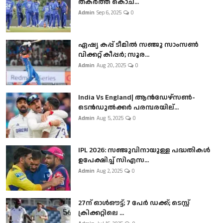
തകർത്ത് കൊച...
Admin
Sep 6, 2025
0
ഏഷ്യ കപ്പ് ടീമിൽ സഞ്ജു സാംസൺ
വിക്കറ്റ് കീപ്പർ; സൂര...
Admin
Aug 20, 2025
0
India Vs England| ആൻഡേഴ്സൺ-
ടെൻഡുല്‍ക്കർ പരമ്പരയില്...
Admin
Aug 5, 2025
0
IPL 2026: സഞ്ജുവിനായുള്ള പദ്ധതികൾ
ഉപേക്ഷിച്ച് സിഎസ...
Admin
Aug 2, 2025
0
27ന് ഓൾഔട്ട്; 7 പേർ ഡക്ക്; ടെസ്റ്റ്
ക്രിക്കറ്റിലെ ...