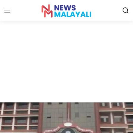
Home
Contact
Gallery
News
Travelers Vlog
Entertainment
Sports
Food