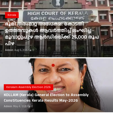
Gulf News
Kerala
Loksabha Election 2024
ഭൂമി തരംമാറ്റ അപേക്ഷ: കോടതി
Technology
ഉത്തരവുകൾ ആവർത്തിച്ച് ലംഘിച്ച
മൂവാറ്റുപുഴ ആർഡിഒയ്ക്ക് 25,000 രൂപ
Health
പിഴ
Admin
Aug 6, 2026
0
Jobs Mall
Automotive
Shop Online
Career
Keralam Assembly Election 2026
KOLLAM (Kerala) General Election to Assembly
Education
Constituencies Kerala Results May-2026
Admin
May 4, 2026
0
Business