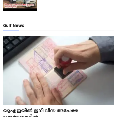
Gulf News
യുഎഇയിൽ ഇനി വീസ അപേക്ഷ
ഓൺലൈനിൽ