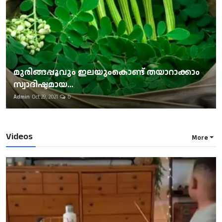
മുരിങ്ങപ്പൂവും ഇലയുംകൊണ്ട് തയാറാക്കാം
സ്വാദിഷ്ടമായ...
Admin
Oct 29, 2021
0
Videos
More