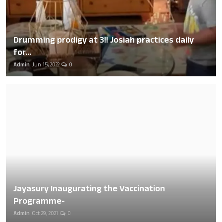
Drumming prodigy at 3!! Josiah practices daily
for...
Admin
Jun 15, 2022
0
Jayasury Inaugurating the Vaccination
Programme-
Admin
Oct 29, 2021
0