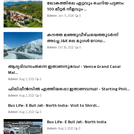
ലോകത്തിലെ ഏറ്റവും ചെറിയ പട്ടണം:
100 മീറ്റർ നീളവും ...
Admin
Jan 5, 2024
0
കനത്ത മഞ്ഞുവീഴ്ചയെത്തുടർന്ന്
അടച്ച J&K ലെ മുഗൾ റോഡ...
Admin
Oct 26, 2022
0
ആദ്യദിവസംതന്നെ ഇതാണനുഭവം! - Venice Grand Canal
Mal...
Admin
Aug 2, 2022
0
ഫിലിപ്പീൻസിൽ എത്തിയപ്പൊ ഇതാണവസ്ഥ! - Starting Phili...
Admin
Aug 2, 2022
0
Bus Life- E Bull Jet- North India- Visit to Shirdi...
Admin
Aug 2, 2022
0
Bus Life- E Bull Jet- North India
Admin
Aug 2, 2022
0