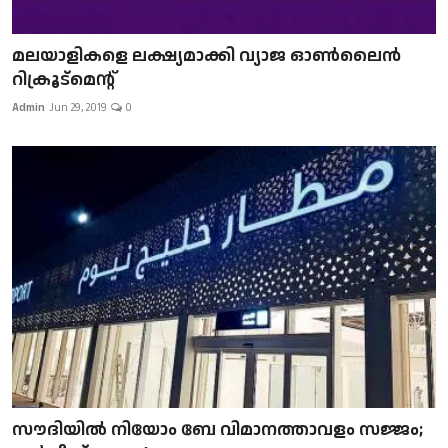
മലയാളികളെ ലക്ഷ്യമാക്കി വ്യാജ ഓൺലൈൻ
റിക്രൂട്മെന്റ്
Admin
Jun 29, 2019
0
സൗദിയിൽ നിയോം ബേ വിമാനത്താവളം സജ്ജം;