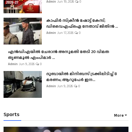
Admin
Jun 19, 2026
0
കാഫിർ സ്‌ക്രീൻ ഷോട്ട് കേസ്;
ഡിവൈഎഫ്ഐ നേതാവ് ജിതിൻ ...
Admin
Jun 17, 2026
0
എൻഡിഎയിൽ ചേരാൻ അനുമതി തേടി 20 വിമത
തൃണമൂൽ എംപിമാർ ...
Admin
Jun 9, 2026
0
ദുബായിൽ മിനിബസ്​ ട്രക്കിലിടിച്ച് 8
മരണം; ആറുപേർ ഇന...
Admin
Jun 9, 2026
0
Sports
More