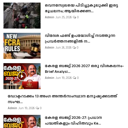
വെനസ്വേലയെ പിടിച്ചുകുലുക്കി ഇരട്ട
ഭൂചലനം; ആയിരക്കണ...
Admin
Jun 25, 2026
0
വിദേശ ഫണ്ട് ഉപയോഗിച്ച് നടത്തുന്ന
പ്രവർത്തനങ്ങളിൽ ന...
Admin
Jun 24, 2026
0
കേരള ബജറ്റ് 2026 2027 ഒരു വിശകലനം-
Brief Analysi...
Admin
Jun 19, 2026
0
ഡോക്ടറടക്കം 13 അംഗ അന്തർസംസ്ഥാന മനുഷ്യക്കടത്ത്
സംഘ...
Admin
Jun 19, 2026
0
കേരള ബജറ്റ് 2026-27: പ്രധാന
പദ്ധതികളും വിഹിതവും Ke...