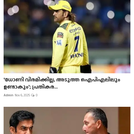
'ധോണി വിരമിക്കില്ല, അടുത്ത ഐപിഎലിലും
ഉണ്ടാകും'; പ്രതികര...
Admin
Nov 6, 2025
0