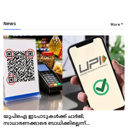
News
More
യുപിഐ ഇടപാടുകൾക്ക് ചാർജ്;
സാധാരണക്കാരെ ബാധിക്കില്ലെന്ന്...