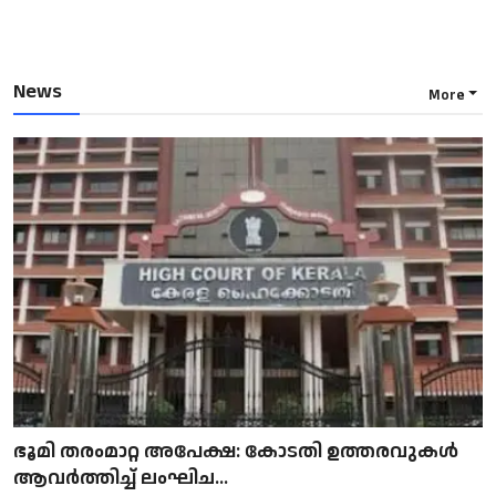
News
More
ഭൂമി തരംമാറ്റ അപേക്ഷ: കോടതി ഉത്തരവുകൾ
ആവർത്തിച്ച് ലംഘിച...