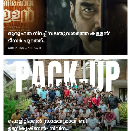
ദുരൂഹത നിറച്ച് 'വലതുവശത്തെ കള്ളന്‍'
ടീസര്‍ പുറത്ത്...
Admin
Jan 7, 2026
0
പൊളിറ്റിക്കല്‍ ഡ്രാമയുമായി ബി
ഉണ്ണികൃഷ്ണന്‍- നിവിന...