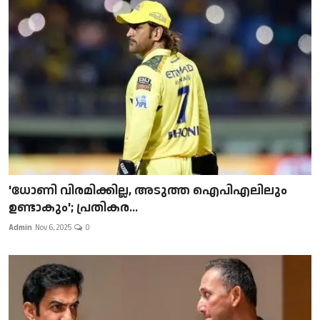
'ധോണി വിരമിക്കില്ല, അടുത്ത ഐപിഎലിലും
ഉണ്ടാകും'; പ്രതികര...
Admin
Nov 6, 2025
0