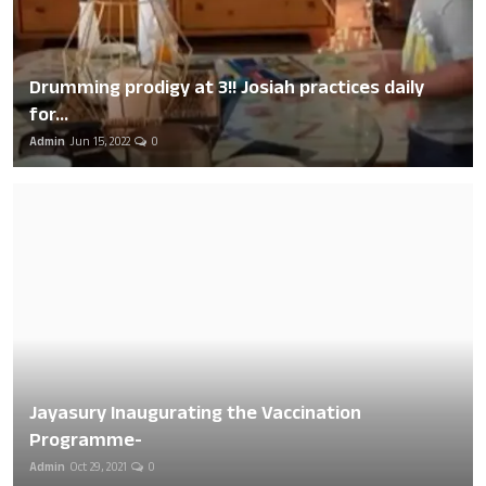
Drumming prodigy at 3!! Josiah practices daily
for...
Admin
Jun 15, 2022
0
Jayasury Inaugurating the Vaccination
Programme-
Admin
Oct 29, 2021
0