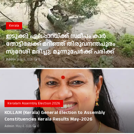
Gulf News
Loksabha Election 2024
Kerala
Technology
ഇടുക്കി ഏലപ്പാറയ്ക്ക് സമീപം കാർ
തോട്ടിലേക്ക് മറിഞ്ഞ് തിരുവനന്തപുരം
Health
സ്വദേശി മരിച്ചു; മൂന്നുപേർക്ക് പരിക്ക്
Admin
Aug 6, 2026
0
Jobs Mall
Automotive
Shop Online
Career
Keralam Assembly Election 2026
KOLLAM (Kerala) General Election to Assembly
Education
Constituencies Kerala Results May-2026
Admin
May 4, 2026
0
Business