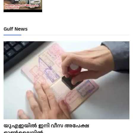
Gulf News
യുഎഇയിൽ ഇനി വീസ അപേക്ഷ
ഓൺലൈനിൽ