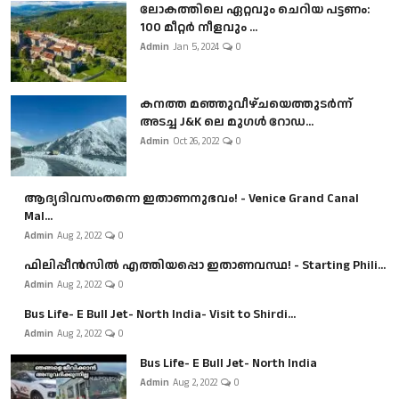
ലോകത്തിലെ ഏറ്റവും ചെറിയ പട്ടണം:
100 മീറ്റർ നീളവും ...
Admin
Jan 5, 2024
0
കനത്ത മഞ്ഞുവീഴ്ചയെത്തുടർന്ന്
അടച്ച J&K ലെ മുഗൾ റോഡ...
Admin
Oct 26, 2022
0
ആദ്യദിവസംതന്നെ ഇതാണനുഭവം! - Venice Grand Canal
Mal...
Admin
Aug 2, 2022
0
ഫിലിപ്പീൻസിൽ എത്തിയപ്പൊ ഇതാണവസ്ഥ! - Starting Phili...
Admin
Aug 2, 2022
0
Bus Life- E Bull Jet- North India- Visit to Shirdi...
Admin
Aug 2, 2022
0
Bus Life- E Bull Jet- North India
Admin
Aug 2, 2022
0