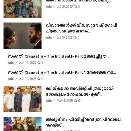
കൈവിടാതെ പ്രേക്ഷകർ, ആദ്യ...
Admin
Jul 28, 2025
0
വിവാദങ്ങൾക്ക് വിട; സുരേഷ് ഗോപി
ചിത്രം 'JSK' ഈ മാസം...
Admin
Jul 16, 2025
0
സംഗതി (Sangathi – The Incident)- Part 2 അടച്ചിട്ടത...
Admin
Jun 10, 2025
0
സംഗതി (Sangathi – The Incident)- Part 1 നേരത്തേ നട...
Admin
Jun 10, 2025
0
ബി​ഗ് മെഗാ ബഡ്ജറ്റ് ചിത്രവുമായി
ഗോകുലം ഗോപാലൻ- ഉണ്...
Admin
May 5, 2025
0
ആദ്യ ദിനം ഹിറ്റടിച്ച് 'റെട്രോ'; പിന്നാലെ
'റെയ്ഡ് ...