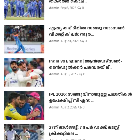
തകർത്ത് കൊച...
Admin
Sep 6, 2025
0
ഏഷ്യ കപ്പ് ടീമിൽ സഞ്ജു സാംസൺ
വിക്കറ്റ് കീപ്പർ; സൂര...
Admin
Aug 20, 2025
0
India Vs England| ആൻഡേഴ്സൺ-
ടെൻഡുല്‍ക്കർ പരമ്പരയില്...
Admin
Aug 5, 2025
0
IPL 2026: സഞ്ജുവിനായുള്ള പദ്ധതികൾ
ഉപേക്ഷിച്ച് സിഎസ...
Admin
Aug 2, 2025
0
27ന് ഓൾഔട്ട്; 7 പേർ ഡക്ക്; ടെസ്റ്റ്
ക്രിക്കറ്റിലെ ...