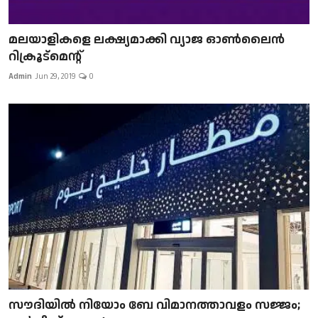
മലയാളികളെ ലക്ഷ്യമാക്കി വ്യാജ ഓൺലൈൻ
റിക്രൂട്മെന്റ്
Admin
Jun 29, 2019
0
സൗദിയിൽ നിയോം ബേ വിമാനത്താവളം സജ്ജം;