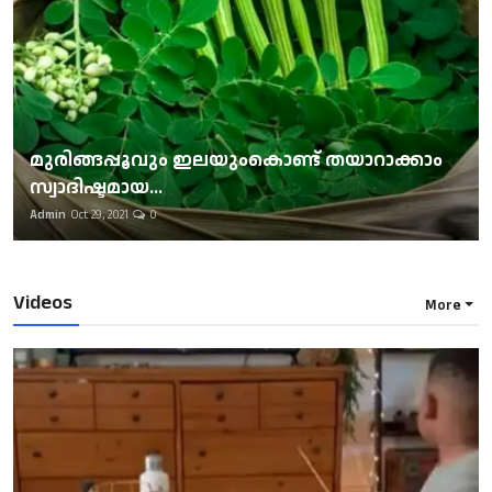
മുരിങ്ങപ്പൂവും ഇലയുംകൊണ്ട് തയാറാക്കാം
സ്വാദിഷ്ടമായ...
Admin
Oct 29, 2021
0
Videos
More