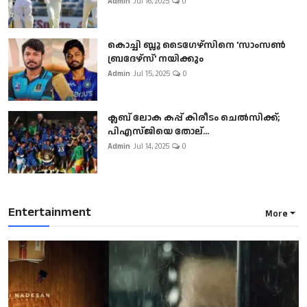
Admin
Jul 16, 2025
0
കൊച്ചി ബ്ലൂ ടൈഗേഴ്സിനെ 'സാംസൺ
ബ്രദേഴ്സ്' നയിക്കും
Admin
Jul 15, 2025
0
ക്ലബ് ലോക കപ്പ് കിരീടം ചെല്‍സിക്ക്;
പിഎസ്ജിയെ തോല്...
Admin
Jul 14, 2025
0
Entertainment
More