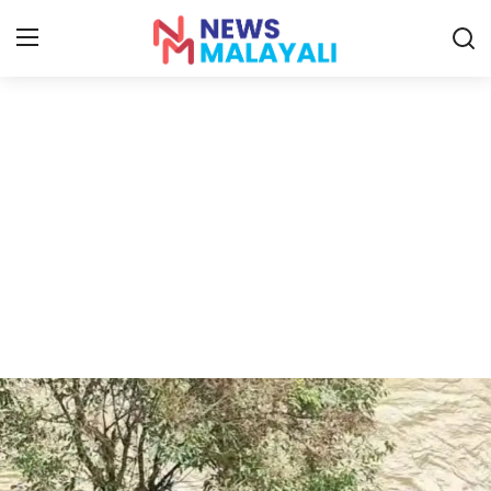
Home
Contact
Gallery
News
Travelers Vlog
Entertainment
Sports
Food