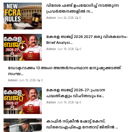
വിദേശ ഫണ്ട് ഉപയോഗിച്ച് നടത്തുന്ന
പ്രവർത്തനങ്ങളിൽ ന...
Admin
Jun 24, 2026
0
കേരള ബജറ്റ് 2026 2027 ഒരു വിശകലനം-
Brief Analysi...
Admin
Jun 19, 2026
0
ഡോക്ടറടക്കം 13 അംഗ അന്തർസംസ്ഥാന മനുഷ്യക്കടത്ത്
സംഘ...
Admin
Jun 19, 2026
0
കേരള ബജറ്റ് 2026-27: പ്രധാന
പദ്ധതികളും വിഹിതവും Ke...
Admin
Jun 19, 2026
0
കാഫിർ സ്‌ക്രീൻ ഷോട്ട് കേസ്;
ഡിവൈഎഫ്ഐ നേതാവ് ജിതിൻ ...