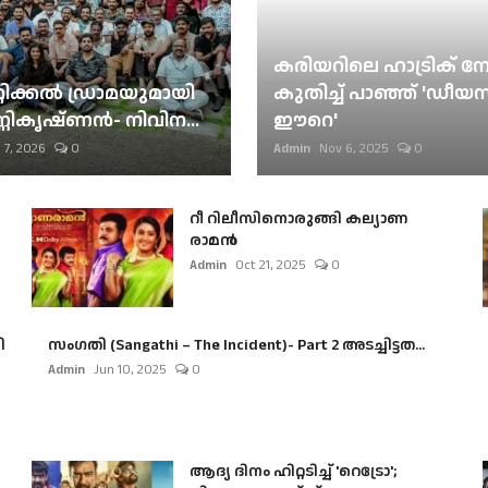
കരിയറിലെ ഹാട്രിക് നേട്
റിക്കല്‍ ഡ്രാമയുമായി
കുതിച്ച് പാഞ്ഞ് 'ഡീയസ
ണികൃഷ്ണന്‍- നിവിന...
ഈറെ'
 7, 2026
0
Admin
Nov 6, 2025
0
റീ റിലീസിനൊരുങ്ങി കല്യാണ
രാമൻ
Admin
Oct 21, 2025
0
ി
സംഗതി (Sangathi – The Incident)- Part 2 അടച്ചിട്ടത...
Admin
Jun 10, 2025
0
ആദ്യ ദിനം ഹിറ്റടിച്ച് 'റെട്രോ';