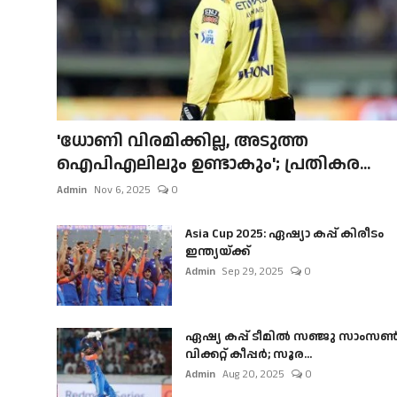
'ധോണി വിരമിക്കില്ല, അടുത്ത
ഐപിഎലിലും ഉണ്ടാകും'; പ്രതികര...
Admin
Nov 6, 2025
0
Asia Cup 2025: ഏഷ്യാ കപ്പ് കിരീടം
ഇന്ത്യയ്ക്ക്
Admin
Sep 29, 2025
0
ഏഷ്യ കപ്പ് ടീമിൽ സഞ്ജു സാംസ
വിക്കറ്റ് കീപ്പർ; സൂര...
Admin
Aug 20, 2025
0