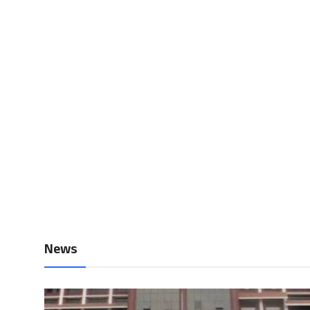
Local News
Earn Money
Tutorials
Malayalam
News