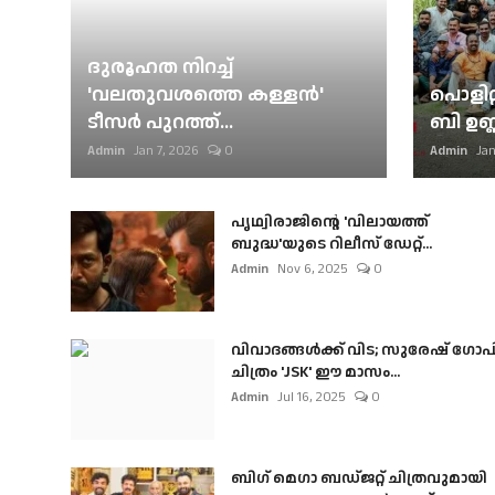
ദുരൂഹത നിറച്ച്
'വലതുവശത്തെ കള്ളന്‍'
പൊളിറ്
ടീസര്‍ പുറത്ത്...
ബി ഉണ്
Admin
Jan 7, 2026
0
Admin
Jan
പൃഥ്വിരാജിന്റെ 'വിലായത്ത്
ബുദ്ധ'യുടെ റിലീസ് ഡേറ്റ്...
Admin
Nov 6, 2025
0
വിവാദങ്ങൾക്ക് വിട; സുരേഷ് ഗോപ
ചിത്രം 'JSK' ഈ മാസം...
Admin
Jul 16, 2025
0
ബി​ഗ് മെഗാ ബഡ്ജറ്റ് ചിത്രവുമായി