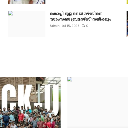
കൊച്ചി ബ്ലൂ ടൈഗേഴ്സിനെ
'സാംസൺ ബ്രദേഴ്സ്' നയിക്കും
Admin
Jul 15, 2025
0