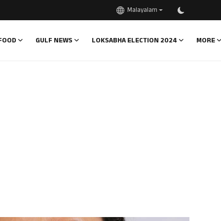
Malayalam
FOOD
GULF NEWS
LOKSABHA ELECTION 2024
MORE