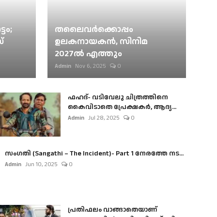
ടം;
തലൈവര്‍ക്കൊപ്പം
്
ഉലകനായകന്‍, സിനിമ
2027ല്‍ എത്തും
Admin
Nov 6, 2025
0
ഫഹദ്- വടിവേലു ചിത്രത്തിനെ
കൈവിടാതെ പ്രേക്ഷകർ, ആദ്യ...
Admin
Jul 28, 2025
0
സംഗതി (Sangathi – The Incident)- Part 1 നേരത്തേ നട...
Admin
Jun 10, 2025
0
പ്രതിഫലം വാങ്ങാതെയാണ്