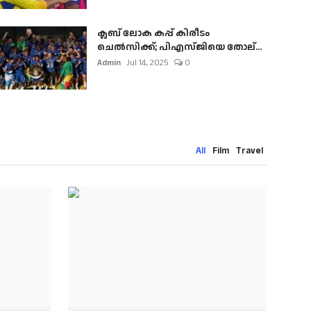
ക്ലബ് ലോക കപ്പ് കിരീടം
ചെല്‍സിക്ക്; പിഎസ്ജിയെ തോല്...
Admin
Jul 14, 2025
0
All
Film
Travel