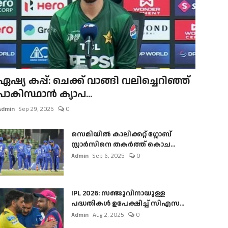
ഏഷ്യ കപ്പ്: ചെക്ക് വാങ്ങി വലിച്ചെറിഞ്ഞ്
പാകിസ്ഥാൻ ക്യാപ...
Admin
Sep 29, 2025
0
സെമിയിൽ കാലിക്കറ്റ് ഗ്ലോബ്
സ്റ്റാർസിനെ തകർത്ത് കൊച...
Admin
Sep 6, 2025
0
IPL 2026: സഞ്ജുവിനായുള്ള
പദ്ധതികൾ ഉപേക്ഷിച്ച് സിഎസ...
Admin
Aug 2, 2025
0