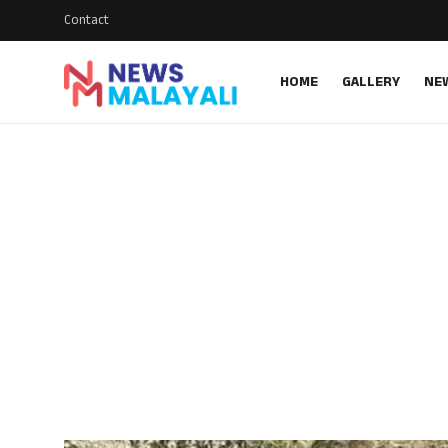
Contact
HOME
GALLERY
NE
Home
Contact
Gallery
News
Travelers Vlog
Entertainment
Sports
Food