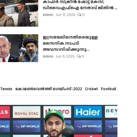
കാഫിർ സ്‌ക്രീൻ ഷോട്ട് കേസ്;
ഡിവൈഎഫ്ഐ നേതാവ് ജിതിൻ ...
Admin
Jun 17, 2026
0
ഇസ്രയേലിനെതിരെയുള്ള
സൈനിക നടപടി
അവസാനിപ്പിക്കുന്നു...
Admin
Jun 9, 2026
0
Tennis
കോമൺവെൽത്ത് ഗെയിംസ്-2022
Cricket
Football