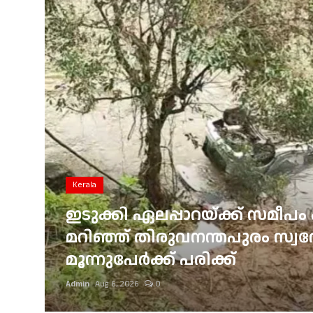
Gulf News
Loksabha Election 2024
Technology
Health
Jobs Mall
Automotive
Kerala
Shop Online
ഇടുക്കി ഏലപ്പാറയ്ക്ക് സമീപം 
്
മറിഞ്ഞ് തിരുവനന്തപുരം സ്വദേശ
Career
മൂന്നുപേർക്ക് പരിക്ക്
Education
Admin
Aug 6, 2026
0
Business