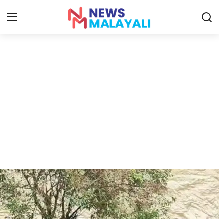
Home
Contact
Gallery
News
Travelers Vlog
Entertainment
Sports
Food