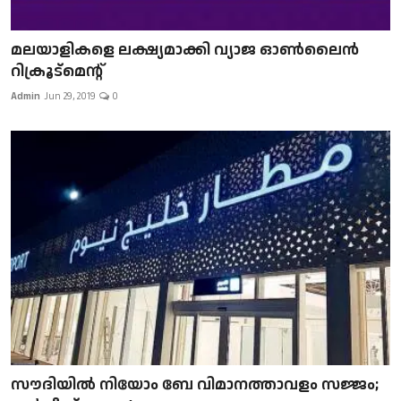
മലയാളികളെ ലക്ഷ്യമാക്കി വ്യാജ ഓൺലൈൻ
റിക്രൂട്മെന്റ്
Admin
Jun 29, 2019
0
സൗദിയിൽ നിയോം ബേ വിമാനത്താവളം സജ്ജം;