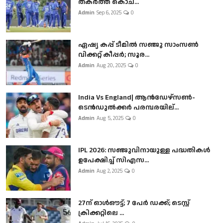
തകർത്ത് കൊച...
Admin
Sep 6, 2025
0
ഏഷ്യ കപ്പ് ടീമിൽ സഞ്ജു സാംസൺ
വിക്കറ്റ് കീപ്പർ; സൂര...
Admin
Aug 20, 2025
0
India Vs England| ആൻഡേഴ്സൺ-
ടെൻഡുല്‍ക്കർ പരമ്പരയില്...
Admin
Aug 5, 2025
0
IPL 2026: സഞ്ജുവിനായുള്ള പദ്ധതികൾ
ഉപേക്ഷിച്ച് സിഎസ...
Admin
Aug 2, 2025
0
27ന് ഓൾഔട്ട്; 7 പേർ ഡക്ക്; ടെസ്റ്റ്
ക്രിക്കറ്റിലെ ...