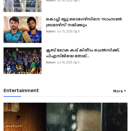
Admin
Jul 16, 2025
0
കൊച്ചി ബ്ലൂ ടൈഗേഴ്സിനെ 'സാംസൺ
ബ്രദേഴ്സ്' നയിക്കും
Admin
Jul 15, 2025
0
ക്ലബ് ലോക കപ്പ് കിരീടം ചെല്‍സിക്ക്;
പിഎസ്ജിയെ തോല്...
Admin
Jul 14, 2025
0
Entertainment
More