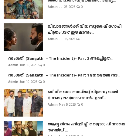
കൈവിടാതെ പ്രേക്ഷകർ, ആദ്യ...
Admin
Jul 28, 2025
0
വിവാദങ്ങൾക്ക് വിട; സുരേഷ് ഗോപി
ചിത്രം 'JSK' ഈ മാസം...
Admin
Jul 16, 2025
0
സംഗതി (Sangathi – The Incident)- Part 2 അടച്ചിട്ടത...
Admin
Jun 10, 2025
0
സംഗതി (Sangathi – The Incident)- Part 1 നേരത്തേ നട...
Admin
Jun 10, 2025
0
ബി​ഗ് മെഗാ ബഡ്ജറ്റ് ചിത്രവുമായി
ഗോകുലം ഗോപാലൻ- ഉണ്...
Admin
May 5, 2025
0
ആദ്യ ദിനം ഹിറ്റടിച്ച് 'റെട്രോ'; പിന്നാലെ
'റെയ്ഡ് ...