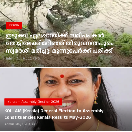
Gulf News
Loksabha Election 2024
Kerala
Technology
ഇടുക്കി ഏലപ്പാറയ്ക്ക് സമീപം കാർ
തോട്ടിലേക്ക് മറിഞ്ഞ് തിരുവനന്തപുരം
Health
സ്വദേശി മരിച്ചു; മൂന്നുപേർക്ക് പരിക്ക്
Admin
Aug 6, 2026
0
Jobs Mall
Automotive
Shop Online
Career
Keralam Assembly Election 2026
KOLLAM (Kerala) General Election to Assembly
Education
Constituencies Kerala Results May-2026
Admin
May 4, 2026
0
Business