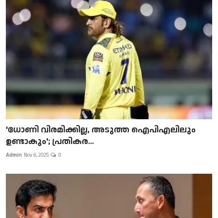
'ധോണി വിരമിക്കില്ല, അടുത്ത ഐപിഎലിലും
ഉണ്ടാകും'; പ്രതികര...
Admin
Nov 6, 2025
0