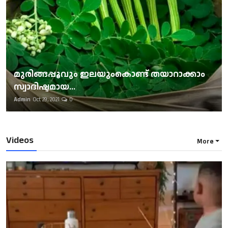
മുരിങ്ങപ്പൂവും ഇലയുംകൊണ്ട് തയാറാക്കാം
സ്വാദിഷ്ടമായ...
Admin
Oct 29, 2021
0
Videos
More