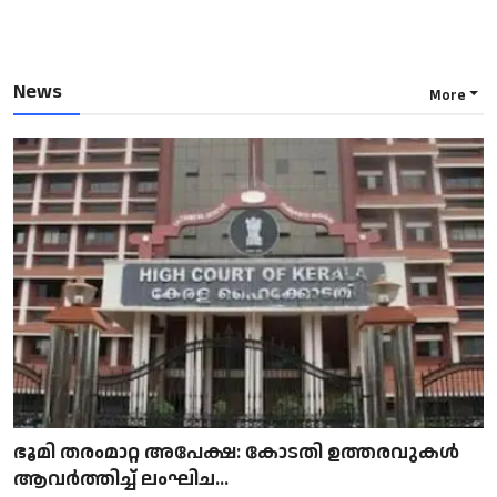
News
More
ഭൂമി തരംമാറ്റ അപേക്ഷ: കോടതി ഉത്തരവുകൾ
ആവർത്തിച്ച് ലംഘിച...