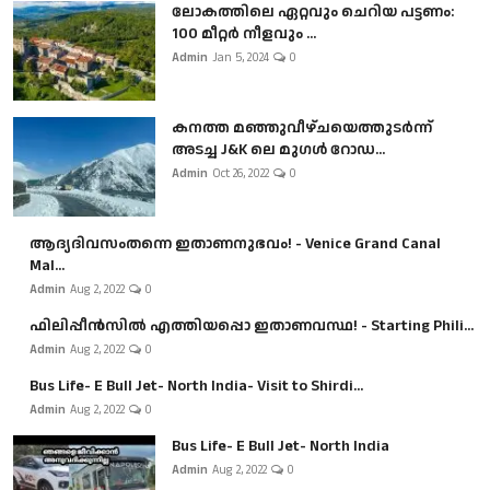
ലോകത്തിലെ ഏറ്റവും ചെറിയ പട്ടണം:
100 മീറ്റർ നീളവും ...
Admin
Jan 5, 2024
0
കനത്ത മഞ്ഞുവീഴ്ചയെത്തുടർന്ന്
അടച്ച J&K ലെ മുഗൾ റോഡ...
Admin
Oct 26, 2022
0
ആദ്യദിവസംതന്നെ ഇതാണനുഭവം! - Venice Grand Canal
Mal...
Admin
Aug 2, 2022
0
ഫിലിപ്പീൻസിൽ എത്തിയപ്പൊ ഇതാണവസ്ഥ! - Starting Phili...
Admin
Aug 2, 2022
0
Bus Life- E Bull Jet- North India- Visit to Shirdi...
Admin
Aug 2, 2022
0
Bus Life- E Bull Jet- North India
Admin
Aug 2, 2022
0