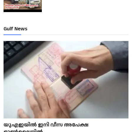
Gulf News
യുഎഇയിൽ ഇനി വീസ അപേക്ഷ
ഓൺലൈനിൽ