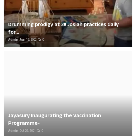
Drumming prodigy at 3!! Josiah practices daily
for...
Admin
Jun 15, 2022
0
Jayasury Inaugurating the Vaccination
Programme-
Admin
Oct 29, 2021
0