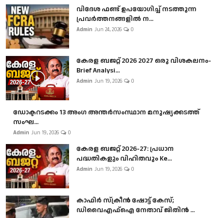
വിദേശ ഫണ്ട് ഉപയോഗിച്ച് നടത്തുന്ന
പ്രവർത്തനങ്ങളിൽ ന...
Admin
Jun 24, 2026
0
കേരള ബജറ്റ് 2026 2027 ഒരു വിശകലനം-
Brief Analysi...
Admin
Jun 19, 2026
0
ഡോക്ടറടക്കം 13 അംഗ അന്തർസംസ്ഥാന മനുഷ്യക്കടത്ത്
സംഘ...
Admin
Jun 19, 2026
0
കേരള ബജറ്റ് 2026-27: പ്രധാന
പദ്ധതികളും വിഹിതവും Ke...
Admin
Jun 19, 2026
0
കാഫിർ സ്‌ക്രീൻ ഷോട്ട് കേസ്;
ഡിവൈഎഫ്ഐ നേതാവ് ജിതിൻ ...