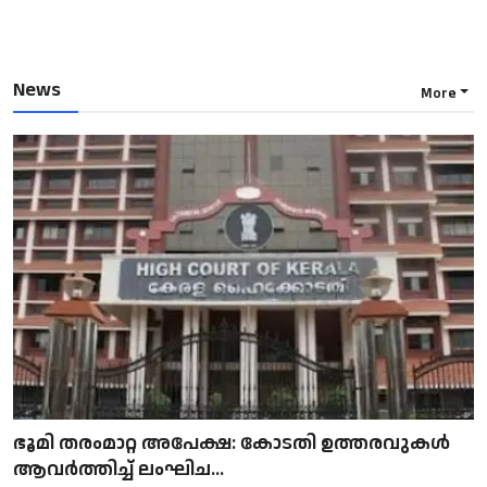
News
More
ഭൂമി തരംമാറ്റ അപേക്ഷ: കോടതി ഉത്തരവുകൾ
ആവർത്തിച്ച് ലംഘിച...