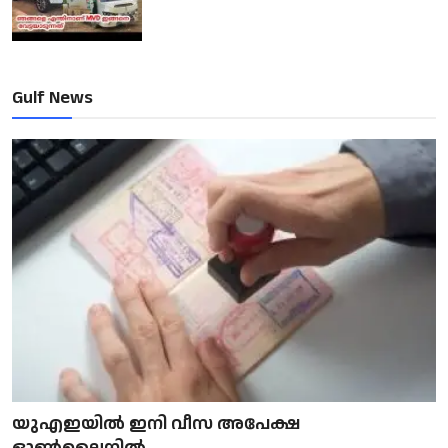
Gulf News
യുഎഇയിൽ ഇനി വീസ അപേക്ഷ
ഓൺലൈനിൽ