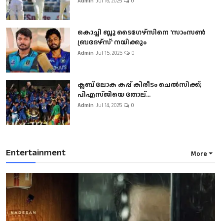
Admin
Jul 16, 2025
0
കൊച്ചി ബ്ലൂ ടൈഗേഴ്സിനെ 'സാംസൺ
ബ്രദേഴ്സ്' നയിക്കും
Admin
Jul 15, 2025
0
ക്ലബ് ലോക കപ്പ് കിരീടം ചെല്‍സിക്ക്;
പിഎസ്ജിയെ തോല്...
Admin
Jul 14, 2025
0
Entertainment
More