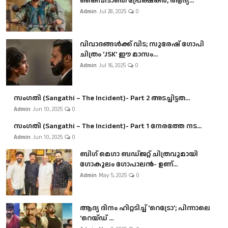
കൈവിടാതെ പ്രേക്ഷകർ, ആദ്യ...
Admin
Jul 28, 2025
0
വിവാദങ്ങൾക്ക് വിട; സുരേഷ് ഗോപി
ചിത്രം 'JSK' ഈ മാസം...
Admin
Jul 16, 2025
0
സംഗതി (Sangathi – The Incident)- Part 2 അടച്ചിട്ടത...
Admin
Jun 10, 2025
0
സംഗതി (Sangathi – The Incident)- Part 1 നേരത്തേ നട...
Admin
Jun 10, 2025
0
ബി​ഗ് മെഗാ ബഡ്ജറ്റ് ചിത്രവുമായി
ഗോകുലം ഗോപാലൻ- ഉണ്...
Admin
May 5, 2025
0
ആദ്യ ദിനം ഹിറ്റടിച്ച് 'റെട്രോ'; പിന്നാലെ
'റെയ്ഡ് ...