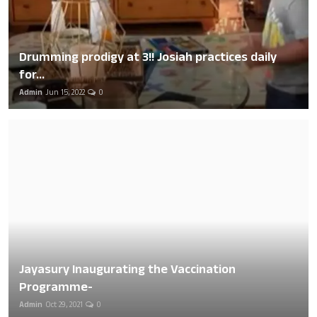
Drumming prodigy at 3!! Josiah practices daily
for...
Admin
Jun 15, 2022
0
Jayasury Inaugurating the Vaccination
Programme-
Admin
Oct 29, 2021
0