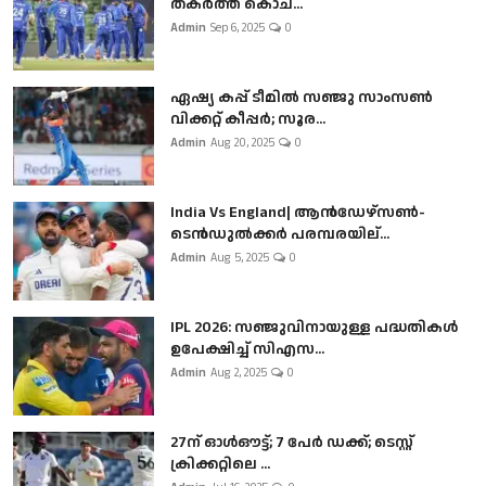
തകർത്ത് കൊച...
Admin
Sep 6, 2025
0
ഏഷ്യ കപ്പ് ടീമിൽ സഞ്ജു സാംസൺ
വിക്കറ്റ് കീപ്പർ; സൂര...
Admin
Aug 20, 2025
0
India Vs England| ആൻഡേഴ്സൺ-
ടെൻഡുല്‍ക്കർ പരമ്പരയില്...
Admin
Aug 5, 2025
0
IPL 2026: സഞ്ജുവിനായുള്ള പദ്ധതികൾ
ഉപേക്ഷിച്ച് സിഎസ...
Admin
Aug 2, 2025
0
27ന് ഓൾഔട്ട്; 7 പേർ ഡക്ക്; ടെസ്റ്റ്
ക്രിക്കറ്റിലെ ...