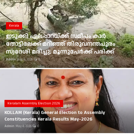
Gulf News
Loksabha Election 2024
Kerala
Technology
ഇടുക്കി ഏലപ്പാറയ്ക്ക് സമീപം കാർ
തോട്ടിലേക്ക് മറിഞ്ഞ് തിരുവനന്തപുരം
Health
സ്വദേശി മരിച്ചു; മൂന്നുപേർക്ക് പരിക്ക്
Admin
Aug 6, 2026
0
Jobs Mall
Automotive
Shop Online
Career
Keralam Assembly Election 2026
KOLLAM (Kerala) General Election to Assembly
Education
Constituencies Kerala Results May-2026
Admin
May 4, 2026
0
Business