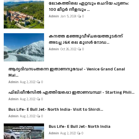
ലോകത്തിലെ ഏറ്റവും ചെറിയ പട്ടണം:
100 മീറ്റർ നീളവും ...
Admin
Jan 5, 2024
0
കനത്ത മഞ്ഞുവീഴ്ചയെത്തുടർന്ന്
അടച്ച J&K ലെ മുഗൾ റോഡ...
Admin
Oct 26, 2022
0
ആദ്യദിവസംതന്നെ ഇതാണനുഭവം! - Venice Grand Canal
Mal...
Admin
Aug 2, 2022
0
ഫിലിപ്പീൻസിൽ എത്തിയപ്പൊ ഇതാണവസ്ഥ! - Starting Phili...
Admin
Aug 2, 2022
0
Bus Life- E Bull Jet- North India- Visit to Shirdi...
Admin
Aug 2, 2022
0
Bus Life- E Bull Jet- North India
Admin
Aug 2, 2022
0