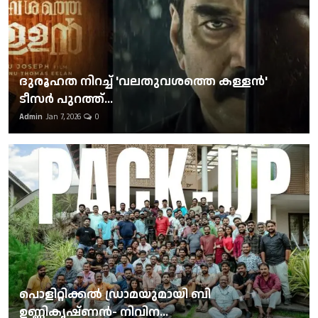
ദുരൂഹത നിറച്ച് 'വലതുവശത്തെ കള്ളന്‍'
ടീസര്‍ പുറത്ത്...
Admin
Jan 7, 2026
0
പൊളിറ്റിക്കല്‍ ഡ്രാമയുമായി ബി
ഉണ്ണികൃഷ്ണന്‍- നിവിന...