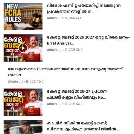
വിദേശ ഫണ്ട് ഉപയോഗിച്ച് നടത്തുന്ന
പ്രവർത്തനങ്ങളിൽ ന...
Admin
Jun 24, 2026
0
കേരള ബജറ്റ് 2026 2027 ഒരു വിശകലനം-
Brief Analysi...
Admin
Jun 19, 2026
0
ഡോക്ടറടക്കം 13 അംഗ അന്തർസംസ്ഥാന മനുഷ്യക്കടത്ത്
സംഘ...
Admin
Jun 19, 2026
0
കേരള ബജറ്റ് 2026-27: പ്രധാന
പദ്ധതികളും വിഹിതവും Ke...
Admin
Jun 19, 2026
0
കാഫിർ സ്‌ക്രീൻ ഷോട്ട് കേസ്;
ഡിവൈഎഫ്ഐ നേതാവ് ജിതിൻ ...