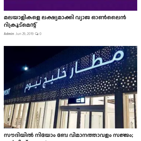
മലയാളികളെ ലക്ഷ്യമാക്കി വ്യാജ ഓൺലൈൻ
റിക്രൂട്മെന്റ്
Admin
Jun 29, 2019
0
സൗദിയിൽ നിയോം ബേ വിമാനത്താവളം സജ്ജം;