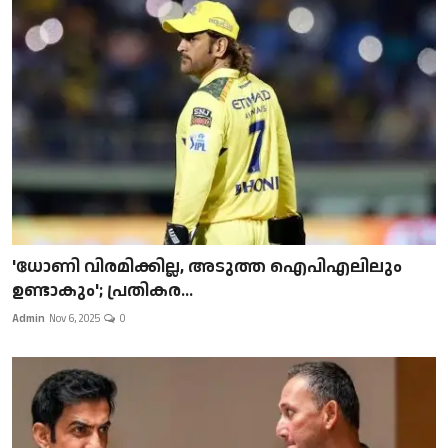
'ധോണി വിരമിക്കില്ല, അടുത്ത ഐപിഎലിലും
ഉണ്ടാകും'; പ്രതികര...
Admin
Nov 6, 2025
0