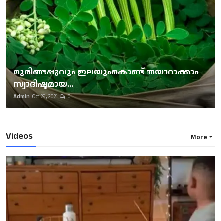
മുരിങ്ങപ്പൂവും ഇലയുംകൊണ്ട് തയാറാക്കാം
സ്വാദിഷ്ടമായ...
Admin
Oct 29, 2021
0
Videos
More