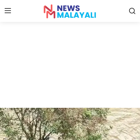
Home
Contact
Gallery
News
Travelers Vlog
Entertainment
Sports
Food