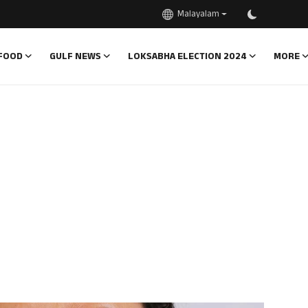
Malayalam
FOOD
GULF NEWS
LOKSABHA ELECTION 2024
MORE