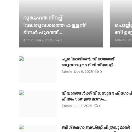
ദുരൂഹത നിറച്ച്
'വലതുവശത്തെ കള്ളന്‍'
പൊളിറ്
ടീസര്‍ പുറത്ത്...
ബി ഉണ്
Admin
Jan 7, 2026
0
Admin
Jan
പൃഥ്വിരാജിന്റെ 'വിലായത്ത്
ബുദ്ധ'യുടെ റിലീസ് ഡേറ്റ്...
Admin
Nov 6, 2025
0
വിവാദങ്ങൾക്ക് വിട; സുരേഷ് ഗോപ
ചിത്രം 'JSK' ഈ മാസം...
Admin
Jul 16, 2025
0
ബി​ഗ് മെഗാ ബഡ്ജറ്റ് ചിത്രവുമായി