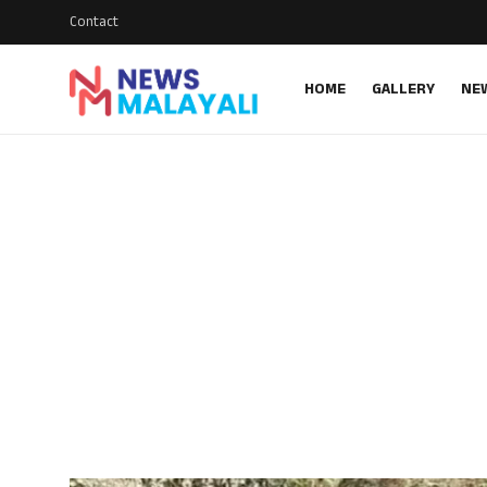
Contact
HOME
GALLERY
NE
Home
Contact
Gallery
News
Travelers Vlog
Entertainment
Sports
Food