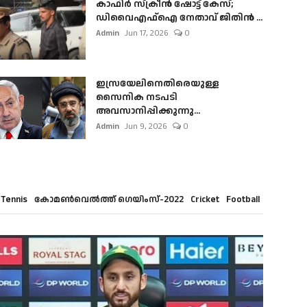
കാഫിർ സ്‌ക്രീൻ ഷോട്ട് കേസ്;
ഡിവൈഎഫ്ഐ നേതാവ് ജിതിൻ ...
Admin
Jun 17, 2026
0
ഇസ്രയേലിനെതിരെയുള്ള
സൈനിക നടപടി
അവസാനിപ്പിക്കുന്നു...
Admin
Jun 9, 2026
0
Tennis
കോമൺവെൽത്ത് ഗെയിംസ്-2022
Cricket
Football