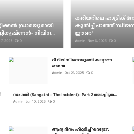
കരിയറിലെ ഹാട്രിക് നേട്
റിക്കല്‍ ഡ്രാമയുമായി
കുതിച്ച് പാഞ്ഞ് 'ഡീയസ
ണികൃഷ്ണന്‍- നിവിന...
ഈറെ'
 7, 2026
0
Admin
Nov 6, 2025
0
റീ റിലീസിനൊരുങ്ങി കല്യാണ
രാമൻ
Admin
Oct 21, 2025
0
ി
സംഗതി (Sangathi – The Incident)- Part 2 അടച്ചിട്ടത...
Admin
Jun 10, 2025
0
ആദ്യ ദിനം ഹിറ്റടിച്ച് 'റെട്രോ';