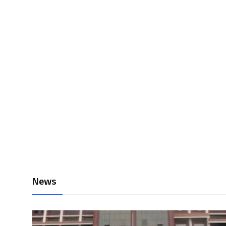
Local News
Earn Money
Tutorials
Malayalam
News