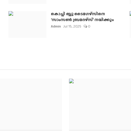
കൊച്ചി ബ്ലൂ ടൈഗേഴ്സിനെ
'സാംസൺ ബ്രദേഴ്സ്' നയിക്കും
Admin
Jul 15, 2025
0