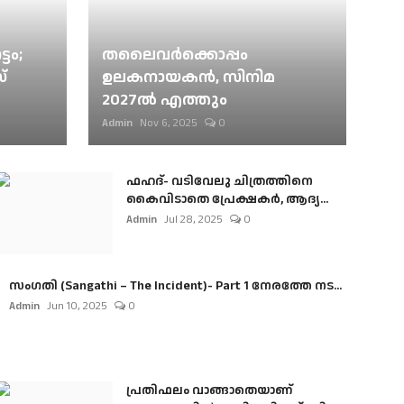
ടം;
തലൈവര്‍ക്കൊപ്പം
്
ഉലകനായകന്‍, സിനിമ
2027ല്‍ എത്തും
Admin
Nov 6, 2025
0
ഫഹദ്- വടിവേലു ചിത്രത്തിനെ
കൈവിടാതെ പ്രേക്ഷകർ, ആദ്യ...
Admin
Jul 28, 2025
0
സംഗതി (Sangathi – The Incident)- Part 1 നേരത്തേ നട...
Admin
Jun 10, 2025
0
പ്രതിഫലം വാങ്ങാതെയാണ്