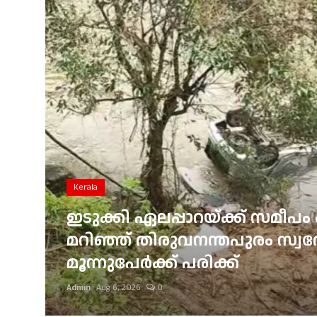
Gulf News
Loksabha Election 2024
Technology
Health
Jobs Mall
Automotive
Kerala
Shop Online
ഇടുക്കി ഏലപ്പാറയ്ക്ക് സമീപം 
്
മറിഞ്ഞ് തിരുവനന്തപുരം സ്വദേശ
Career
മൂന്നുപേർക്ക് പരിക്ക്
Education
Admin
Aug 6, 2026
0
Business