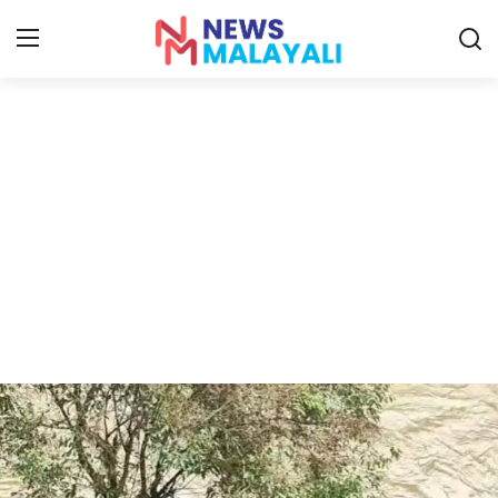
Home
Contact
Gallery
News
Travelers Vlog
Entertainment
Sports
Food