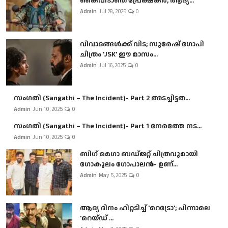
കൈവിടാതെ പ്രേക്ഷകർ, ആദ്യ...
Admin
Jul 28, 2025
0
വിവാദങ്ങൾക്ക് വിട; സുരേഷ് ഗോപി
ചിത്രം 'JSK' ഈ മാസം...
Admin
Jul 16, 2025
0
സംഗതി (Sangathi – The Incident)- Part 2 അടച്ചിട്ടത...
Admin
Jun 10, 2025
0
സംഗതി (Sangathi – The Incident)- Part 1 നേരത്തേ നട...
Admin
Jun 10, 2025
0
ബി​ഗ് മെഗാ ബഡ്ജറ്റ് ചിത്രവുമായി
ഗോകുലം ഗോപാലൻ- ഉണ്...
Admin
May 5, 2025
0
ആദ്യ ദിനം ഹിറ്റടിച്ച് 'റെട്രോ'; പിന്നാലെ
'റെയ്ഡ് ...