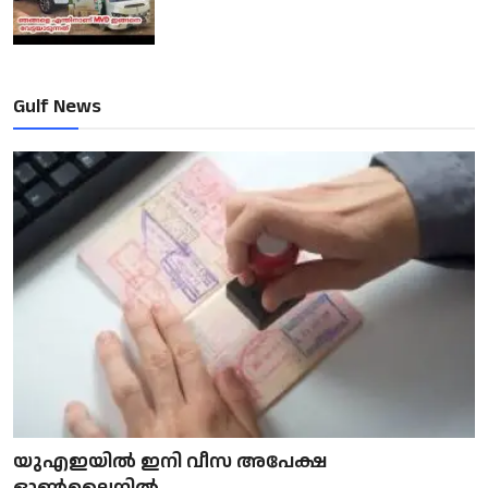
Gulf News
യുഎഇയിൽ ഇനി വീസ അപേക്ഷ
ഓൺലൈനിൽ