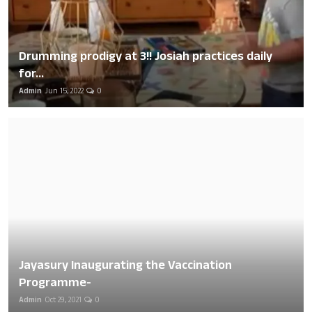
Drumming prodigy at 3!! Josiah practices daily
for...
Admin
Jun 15, 2022
0
Jayasury Inaugurating the Vaccination
Programme-
Admin
Oct 29, 2021
0