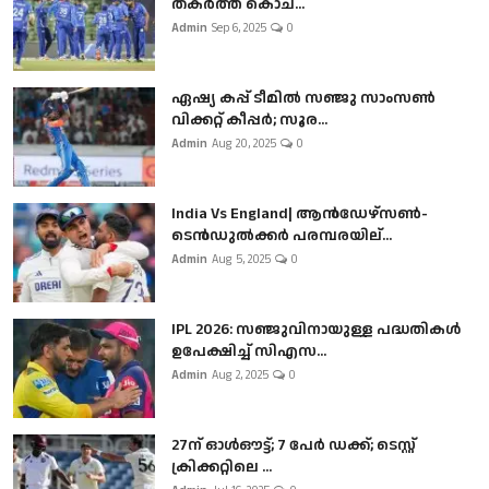
തകർത്ത് കൊച...
Admin
Sep 6, 2025
0
ഏഷ്യ കപ്പ് ടീമിൽ സഞ്ജു സാംസൺ
വിക്കറ്റ് കീപ്പർ; സൂര...
Admin
Aug 20, 2025
0
India Vs England| ആൻഡേഴ്സൺ-
ടെൻഡുല്‍ക്കർ പരമ്പരയില്...
Admin
Aug 5, 2025
0
IPL 2026: സഞ്ജുവിനായുള്ള പദ്ധതികൾ
ഉപേക്ഷിച്ച് സിഎസ...
Admin
Aug 2, 2025
0
27ന് ഓൾഔട്ട്; 7 പേർ ഡക്ക്; ടെസ്റ്റ്
ക്രിക്കറ്റിലെ ...