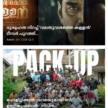
ദുരൂഹത നിറച്ച് 'വലതുവശത്തെ കള്ളന്‍'
ടീസര്‍ പുറത്ത്...
Admin
Jan 7, 2026
0
പൊളിറ്റിക്കല്‍ ഡ്രാമയുമായി ബി
ഉണ്ണികൃഷ്ണന്‍- നിവിന...