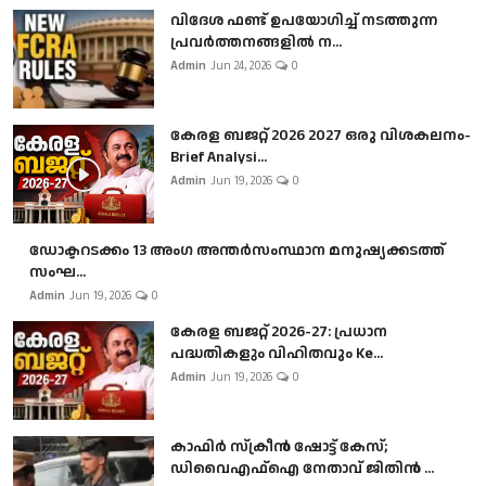
വിദേശ ഫണ്ട് ഉപയോഗിച്ച് നടത്തുന്ന
പ്രവർത്തനങ്ങളിൽ ന...
Admin
Jun 24, 2026
0
കേരള ബജറ്റ് 2026 2027 ഒരു വിശകലനം-
Brief Analysi...
Admin
Jun 19, 2026
0
ഡോക്ടറടക്കം 13 അംഗ അന്തർസംസ്ഥാന മനുഷ്യക്കടത്ത്
സംഘ...
Admin
Jun 19, 2026
0
കേരള ബജറ്റ് 2026-27: പ്രധാന
പദ്ധതികളും വിഹിതവും Ke...
Admin
Jun 19, 2026
0
കാഫിർ സ്‌ക്രീൻ ഷോട്ട് കേസ്;
ഡിവൈഎഫ്ഐ നേതാവ് ജിതിൻ ...