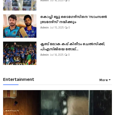
Admin
Jul 16, 2025
0
കൊച്ചി ബ്ലൂ ടൈഗേഴ്സിനെ 'സാംസൺ
ബ്രദേഴ്സ്' നയിക്കും
Admin
Jul 15, 2025
0
ക്ലബ് ലോക കപ്പ് കിരീടം ചെല്‍സിക്ക്;
പിഎസ്ജിയെ തോല്...
Admin
Jul 14, 2025
0
Entertainment
More