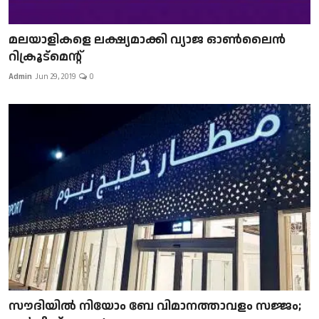
മലയാളികളെ ലക്ഷ്യമാക്കി വ്യാജ ഓൺലൈൻ
റിക്രൂട്മെന്റ്
Admin
Jun 29, 2019
0
സൗദിയിൽ നിയോം ബേ വിമാനത്താവളം സജ്ജം;