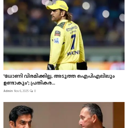
'ധോണി വിരമിക്കില്ല, അടുത്ത ഐപിഎലിലും
ഉണ്ടാകും'; പ്രതികര...
Admin
Nov 6, 2025
0