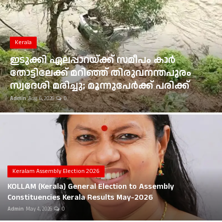
Gulf News
Loksabha Election 2024
Kerala
Technology
ഇടുക്കി ഏലപ്പാറയ്ക്ക് സമീപം കാർ
തോട്ടിലേക്ക് മറിഞ്ഞ് തിരുവനന്തപുരം
Health
സ്വദേശി മരിച്ചു; മൂന്നുപേർക്ക് പരിക്ക്
Admin
Aug 6, 2026
0
Jobs Mall
Automotive
Shop Online
Career
Keralam Assembly Election 2026
KOLLAM (Kerala) General Election to Assembly
Education
Constituencies Kerala Results May-2026
Admin
May 4, 2026
0
Business