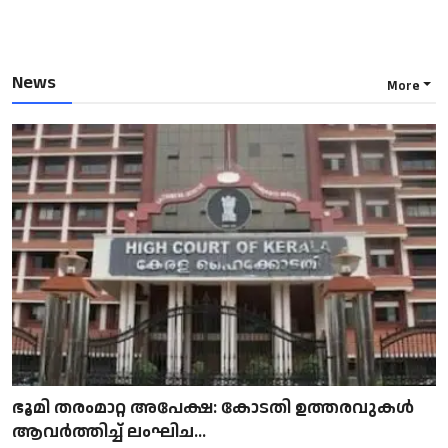
News
More
ഭൂമി തരംമാറ്റ അപേക്ഷ: കോടതി ഉത്തരവുകൾ
ആവർത്തിച്ച് ലംഘിച...