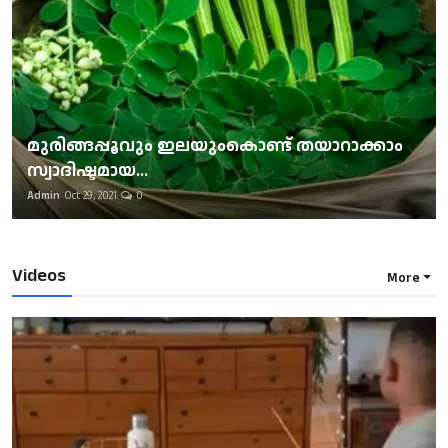
മുരിങ്ങപ്പൂവും ഇലയുംകൊണ്ട് തയാറാക്കാം
സ്വാദിഷ്ടമായ...
Admin
Oct 29, 2021
0
Videos
More