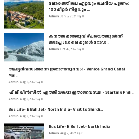
ലോകത്തിലെ ഏറ്റവും ചെറിയ പട്ടണം:
100 മീറ്റർ നീളവും ...
Admin
Jan 5, 2024
0
കനത്ത മഞ്ഞുവീഴ്ചയെത്തുടർന്ന്
അടച്ച J&K ലെ മുഗൾ റോഡ...
Admin
Oct 26, 2022
0
ആദ്യദിവസംതന്നെ ഇതാണനുഭവം! - Venice Grand Canal
Mal...
Admin
Aug 2, 2022
0
ഫിലിപ്പീൻസിൽ എത്തിയപ്പൊ ഇതാണവസ്ഥ! - Starting Phili...
Admin
Aug 2, 2022
0
Bus Life- E Bull Jet- North India- Visit to Shirdi...
Admin
Aug 2, 2022
0
Bus Life- E Bull Jet- North India
Admin
Aug 2, 2022
0