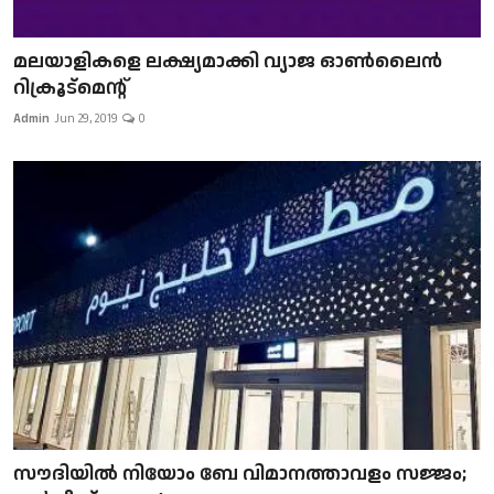
മലയാളികളെ ലക്ഷ്യമാക്കി വ്യാജ ഓൺലൈൻ
റിക്രൂട്മെന്റ്
Admin
Jun 29, 2019
0
സൗദിയിൽ നിയോം ബേ വിമാനത്താവളം സജ്ജം;