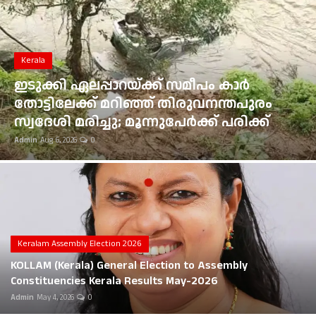
Gulf News
Loksabha Election 2024
Kerala
Technology
ഇടുക്കി ഏലപ്പാറയ്ക്ക് സമീപം കാർ
തോട്ടിലേക്ക് മറിഞ്ഞ് തിരുവനന്തപുരം
Health
സ്വദേശി മരിച്ചു; മൂന്നുപേർക്ക് പരിക്ക്
Admin
Aug 6, 2026
0
Jobs Mall
Automotive
Shop Online
Career
Keralam Assembly Election 2026
KOLLAM (Kerala) General Election to Assembly
Education
Constituencies Kerala Results May-2026
Admin
May 4, 2026
0
Business