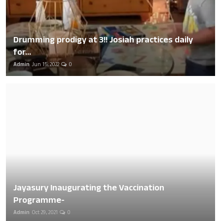
Drumming prodigy at 3!! Josiah practices daily
for...
Admin
Jun 15, 2022
0
Jayasury Inaugurating the Vaccination
Programme-
Admin
Oct 29, 2021
0