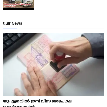
Gulf News
യുഎഇയിൽ ഇനി വീസ അപേക്ഷ
ഓൺലൈനിൽ