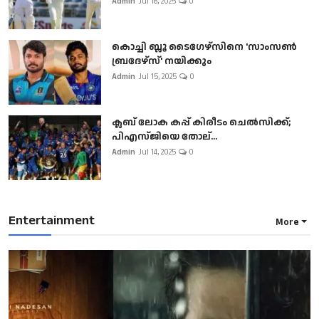
Admin
Jul 16, 2025
0
കൊച്ചി ബ്ലൂ ടൈഗേഴ്സിനെ 'സാംസൺ
ബ്രദേഴ്സ്' നയിക്കും
Admin
Jul 15, 2025
0
ക്ലബ് ലോക കപ്പ് കിരീടം ചെല്‍സിക്ക്;
പിഎസ്ജിയെ തോല്...
Admin
Jul 14, 2025
0
Entertainment
More