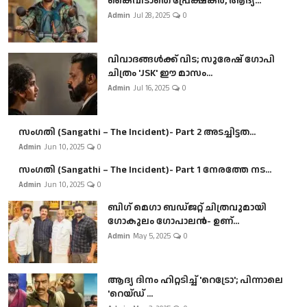
കൈവിടാതെ പ്രേക്ഷകർ, ആദ്യ...
Admin
Jul 28, 2025
0
വിവാദങ്ങൾക്ക് വിട; സുരേഷ് ഗോപി
ചിത്രം 'JSK' ഈ മാസം...
Admin
Jul 16, 2025
0
സംഗതി (Sangathi – The Incident)- Part 2 അടച്ചിട്ടത...
Admin
Jun 10, 2025
0
സംഗതി (Sangathi – The Incident)- Part 1 നേരത്തേ നട...
Admin
Jun 10, 2025
0
ബി​ഗ് മെഗാ ബഡ്ജറ്റ് ചിത്രവുമായി
ഗോകുലം ഗോപാലൻ- ഉണ്...
Admin
May 5, 2025
0
ആദ്യ ദിനം ഹിറ്റടിച്ച് 'റെട്രോ'; പിന്നാലെ
'റെയ്ഡ് ...