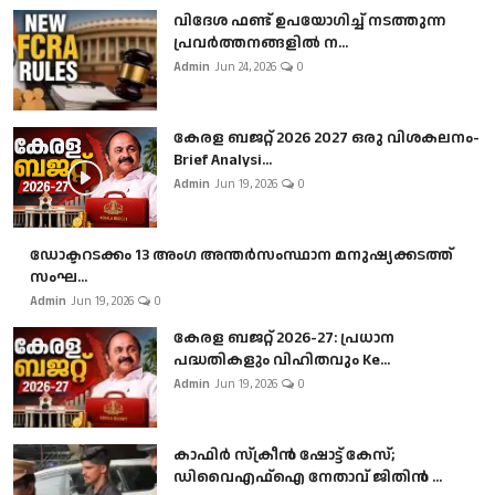
വിദേശ ഫണ്ട് ഉപയോഗിച്ച് നടത്തുന്ന
പ്രവർത്തനങ്ങളിൽ ന...
Admin
Jun 24, 2026
0
കേരള ബജറ്റ് 2026 2027 ഒരു വിശകലനം-
Brief Analysi...
Admin
Jun 19, 2026
0
ഡോക്ടറടക്കം 13 അംഗ അന്തർസംസ്ഥാന മനുഷ്യക്കടത്ത്
സംഘ...
Admin
Jun 19, 2026
0
കേരള ബജറ്റ് 2026-27: പ്രധാന
പദ്ധതികളും വിഹിതവും Ke...
Admin
Jun 19, 2026
0
കാഫിർ സ്‌ക്രീൻ ഷോട്ട് കേസ്;
ഡിവൈഎഫ്ഐ നേതാവ് ജിതിൻ ...