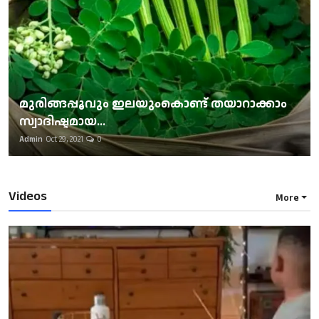
മുരിങ്ങപ്പൂവും ഇലയുംകൊണ്ട് തയാറാക്കാം
സ്വാദിഷ്ടമായ...
Admin
Oct 29, 2021
0
Videos
More