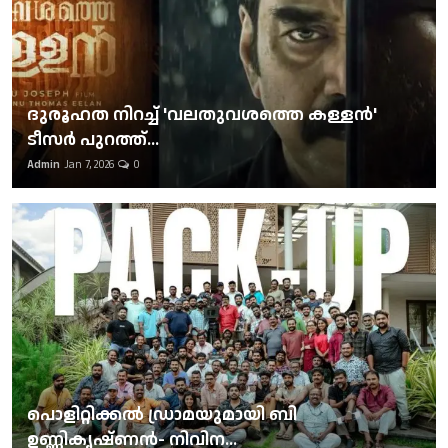
ദുരൂഹത നിറച്ച് 'വലതുവശത്തെ കള്ളന്‍'
ടീസര്‍ പുറത്ത്...
Admin
Jan 7, 2026
0
പൊളിറ്റിക്കല്‍ ഡ്രാമയുമായി ബി
ഉണ്ണികൃഷ്ണന്‍- നിവിന...