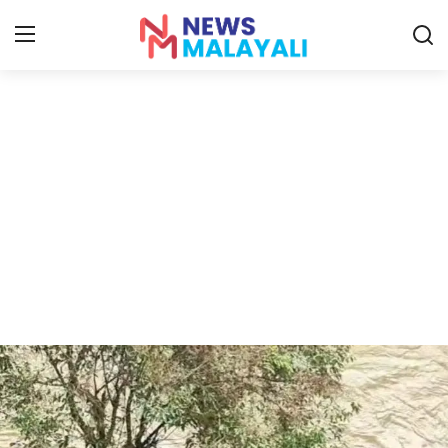
Home
Contact
Gallery
News
Travelers Vlog
Entertainment
Sports
Food