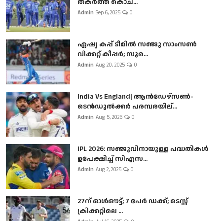
തകർത്ത് കൊച...
Admin
Sep 6, 2025
0
ഏഷ്യ കപ്പ് ടീമിൽ സഞ്ജു സാംസൺ
വിക്കറ്റ് കീപ്പർ; സൂര...
Admin
Aug 20, 2025
0
India Vs England| ആൻഡേഴ്സൺ-
ടെൻഡുല്‍ക്കർ പരമ്പരയില്...
Admin
Aug 5, 2025
0
IPL 2026: സഞ്ജുവിനായുള്ള പദ്ധതികൾ
ഉപേക്ഷിച്ച് സിഎസ...
Admin
Aug 2, 2025
0
27ന് ഓൾഔട്ട്; 7 പേർ ഡക്ക്; ടെസ്റ്റ്
ക്രിക്കറ്റിലെ ...