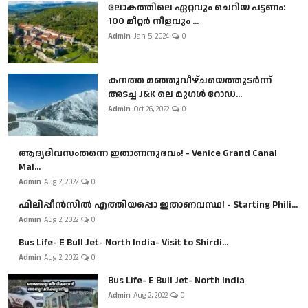
ലോകത്തിലെ ഏറ്റവും ചെറിയ പട്ടണം:
100 മീറ്റർ നീളവും ...
Admin
Jan 5, 2024
0
കനത്ത മഞ്ഞുവീഴ്ചയെത്തുടർന്ന്
അടച്ച J&K ലെ മുഗൾ റോഡ...
Admin
Oct 26, 2022
0
ആദ്യദിവസംതന്നെ ഇതാണനുഭവം! - Venice Grand Canal
Mal...
Admin
Aug 2, 2022
0
ഫിലിപ്പീൻസിൽ എത്തിയപ്പൊ ഇതാണവസ്ഥ! - Starting Phili...
Admin
Aug 2, 2022
0
Bus Life- E Bull Jet- North India- Visit to Shirdi...
Admin
Aug 2, 2022
0
Bus Life- E Bull Jet- North India
Admin
Aug 2, 2022
0