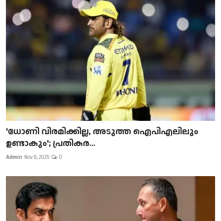
'ധോണി വിരമിക്കില്ല, അടുത്ത ഐപിഎലിലും
ഉണ്ടാകും'; പ്രതികര...
Admin
Nov 6, 2025
0