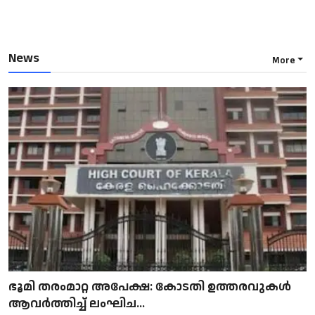
News
More
ഭൂമി തരംമാറ്റ അപേക്ഷ: കോടതി ഉത്തരവുകൾ
ആവർത്തിച്ച് ലംഘിച...