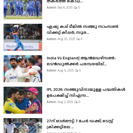
തകർത്ത് കൊച...
Admin
Sep 6, 2025
0
ഏഷ്യ കപ്പ് ടീമിൽ സഞ്ജു സാംസൺ
വിക്കറ്റ് കീപ്പർ; സൂര...
Admin
Aug 20, 2025
0
India Vs England| ആൻഡേഴ്സൺ-
ടെൻഡുല്‍ക്കർ പരമ്പരയില്...
Admin
Aug 5, 2025
0
IPL 2026: സഞ്ജുവിനായുള്ള പദ്ധതികൾ
ഉപേക്ഷിച്ച് സിഎസ...
Admin
Aug 2, 2025
0
27ന് ഓൾഔട്ട്; 7 പേർ ഡക്ക്; ടെസ്റ്റ്
ക്രിക്കറ്റിലെ ...