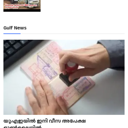
Gulf News
യുഎഇയിൽ ഇനി വീസ അപേക്ഷ
ഓൺലൈനിൽ