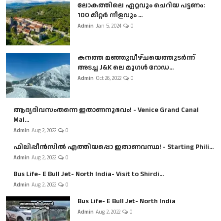
ലോകത്തിലെ ഏറ്റവും ചെറിയ പട്ടണം:
100 മീറ്റർ നീളവും ...
Admin
Jan 5, 2024
0
കനത്ത മഞ്ഞുവീഴ്ചയെത്തുടർന്ന്
അടച്ച J&K ലെ മുഗൾ റോഡ...
Admin
Oct 26, 2022
0
ആദ്യദിവസംതന്നെ ഇതാണനുഭവം! - Venice Grand Canal
Mal...
Admin
Aug 2, 2022
0
ഫിലിപ്പീൻസിൽ എത്തിയപ്പൊ ഇതാണവസ്ഥ! - Starting Phili...
Admin
Aug 2, 2022
0
Bus Life- E Bull Jet- North India- Visit to Shirdi...
Admin
Aug 2, 2022
0
Bus Life- E Bull Jet- North India
Admin
Aug 2, 2022
0