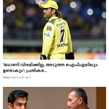
'ധോണി വിരമിക്കില്ല, അടുത്ത ഐപിഎലിലും
ഉണ്ടാകും'; പ്രതികര...
Admin
Nov 6, 2025
0