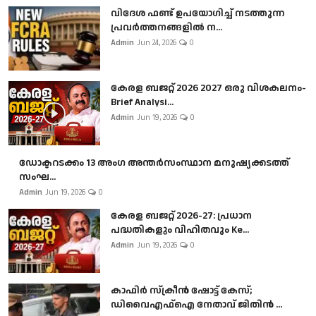
വിദേശ ഫണ്ട് ഉപയോഗിച്ച് നടത്തുന്ന
പ്രവർത്തനങ്ങളിൽ ന...
Admin
Jun 24, 2026
0
കേരള ബജറ്റ് 2026 2027 ഒരു വിശകലനം-
Brief Analysi...
Admin
Jun 19, 2026
0
ഡോക്ടറടക്കം 13 അംഗ അന്തർസംസ്ഥാന മനുഷ്യക്കടത്ത്
സംഘ...
Admin
Jun 19, 2026
0
കേരള ബജറ്റ് 2026-27: പ്രധാന
പദ്ധതികളും വിഹിതവും Ke...
Admin
Jun 19, 2026
0
കാഫിർ സ്‌ക്രീൻ ഷോട്ട് കേസ്;
ഡിവൈഎഫ്ഐ നേതാവ് ജിതിൻ ...