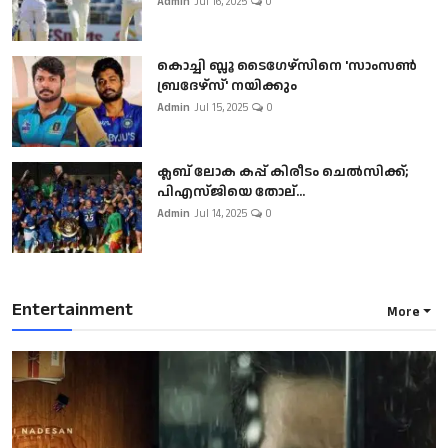
Admin
Jul 16, 2025
0
കൊച്ചി ബ്ലൂ ടൈഗേഴ്സിനെ 'സാംസൺ
ബ്രദേഴ്സ്' നയിക്കും
Admin
Jul 15, 2025
0
ക്ലബ് ലോക കപ്പ് കിരീടം ചെല്‍സിക്ക്;
പിഎസ്ജിയെ തോല്...
Admin
Jul 14, 2025
0
Entertainment
More