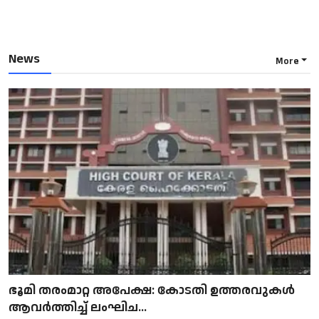
News
More
ഭൂമി തരംമാറ്റ അപേക്ഷ: കോടതി ഉത്തരവുകൾ
ആവർത്തിച്ച് ലംഘിച...