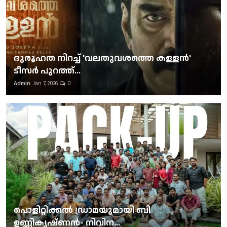
ദുരൂഹത നിറച്ച് 'വലതുവശത്തെ കള്ളന്‍'
ടീസര്‍ പുറത്ത്...
Admin
Jan 7, 2026
0
പൊളിറ്റിക്കല്‍ ഡ്രാമയുമായി ബി
ഉണ്ണികൃഷ്ണന്‍- നിവിന...