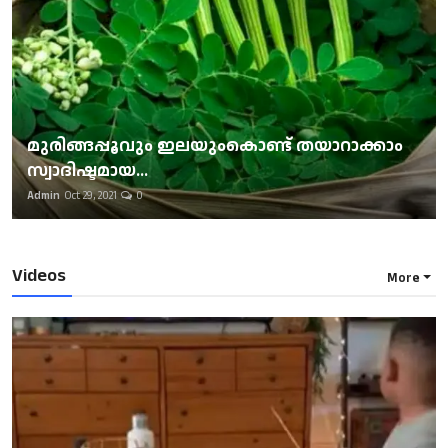
മുരിങ്ങപ്പൂവും ഇലയുംകൊണ്ട് തയാറാക്കാം
സ്വാദിഷ്ടമായ...
Admin
Oct 29, 2021
0
Videos
More