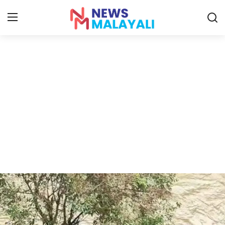
Home
Contact
Gallery
News
Travelers Vlog
Entertainment
Sports
Food