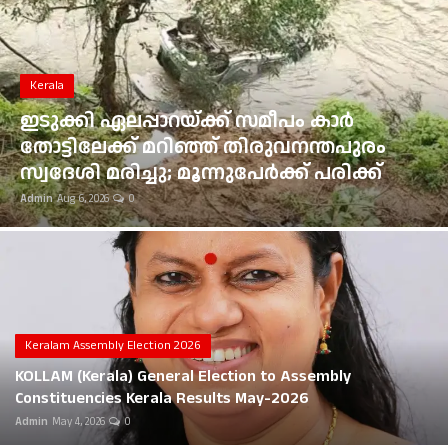
Gulf News
Kerala
Loksabha Election 2024
ഭൂമി തരംമാറ്റ അപേക്ഷ: കോടതി
Technology
ഉത്തരവുകൾ ആവർത്തിച്ച് ലംഘിച്ച
മൂവാറ്റുപുഴ ആർഡിഒയ്ക്ക് 25,000 രൂപ
Health
പിഴ
Admin
Aug 6, 2026
0
Jobs Mall
Automotive
Shop Online
Career
Keralam Assembly Election 2026
KOLLAM (Kerala) General Election to Assembly
Education
Constituencies Kerala Results May-2026
Admin
May 4, 2026
0
Business