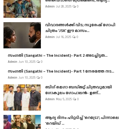
കൈവിടാതെ പ്രേക്ഷകർ, ആദ്യ...
Admin
Jul 28, 2025
0
വിവാദങ്ങൾക്ക് വിട; സുരേഷ് ഗോപി
ചിത്രം 'JSK' ഈ മാസം...
Admin
Jul 16, 2025
0
സംഗതി (Sangathi – The Incident)- Part 2 അടച്ചിട്ടത...
Admin
Jun 10, 2025
0
സംഗതി (Sangathi – The Incident)- Part 1 നേരത്തേ നട...
Admin
Jun 10, 2025
0
ബി​ഗ് മെഗാ ബഡ്ജറ്റ് ചിത്രവുമായി
ഗോകുലം ഗോപാലൻ- ഉണ്...
Admin
May 5, 2025
0
ആദ്യ ദിനം ഹിറ്റടിച്ച് 'റെട്രോ'; പിന്നാലെ
'റെയ്ഡ് ...