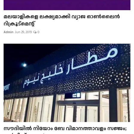
മലയാളികളെ ലക്ഷ്യമാക്കി വ്യാജ ഓൺലൈൻ
റിക്രൂട്മെന്റ്
Admin
Jun 29, 2019
0
സൗദിയിൽ നിയോം ബേ വിമാനത്താവളം സജ്ജം;