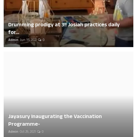
Drumming prodigy at 3!! Josiah practices daily
for...
Admin
Jun 15, 2022
0
Jayasury Inaugurating the Vaccination
Programme-
Admin
Oct 29, 2021
0