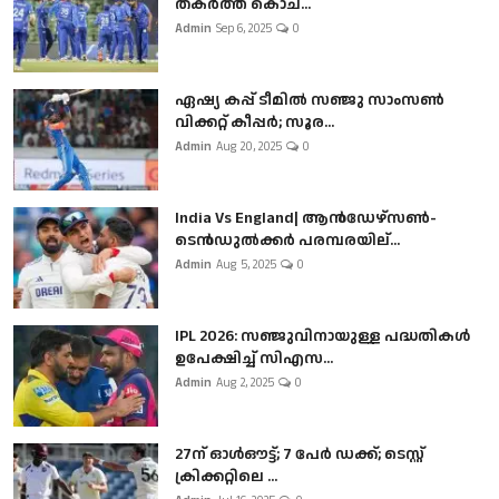
തകർത്ത് കൊച...
Admin
Sep 6, 2025
0
ഏഷ്യ കപ്പ് ടീമിൽ സഞ്ജു സാംസൺ
വിക്കറ്റ് കീപ്പർ; സൂര...
Admin
Aug 20, 2025
0
India Vs England| ആൻഡേഴ്സൺ-
ടെൻഡുല്‍ക്കർ പരമ്പരയില്...
Admin
Aug 5, 2025
0
IPL 2026: സഞ്ജുവിനായുള്ള പദ്ധതികൾ
ഉപേക്ഷിച്ച് സിഎസ...
Admin
Aug 2, 2025
0
27ന് ഓൾഔട്ട്; 7 പേർ ഡക്ക്; ടെസ്റ്റ്
ക്രിക്കറ്റിലെ ...