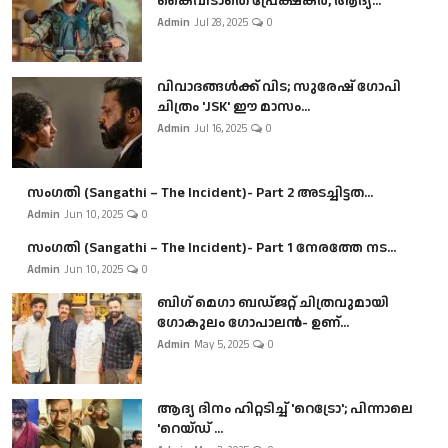
കൈവിടാതെ പ്രേക്ഷകർ, ആദ്യ...
Admin
Jul 28, 2025
0
വിവാദങ്ങൾക്ക് വിട; സുരേഷ് ഗോപി
ചിത്രം 'JSK' ഈ മാസം...
Admin
Jul 16, 2025
0
സംഗതി (Sangathi – The Incident)- Part 2 അടച്ചിട്ടത...
Admin
Jun 10, 2025
0
സംഗതി (Sangathi – The Incident)- Part 1 നേരത്തേ നട...
Admin
Jun 10, 2025
0
ബി​ഗ് മെഗാ ബഡ്ജറ്റ് ചിത്രവുമായി
ഗോകുലം ഗോപാലൻ- ഉണ്...
Admin
May 5, 2025
0
ആദ്യ ദിനം ഹിറ്റടിച്ച് 'റെട്രോ'; പിന്നാലെ
'റെയ്ഡ് ...