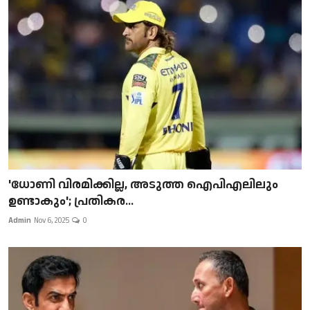
'ധോണി വിരമിക്കില്ല, അടുത്ത ഐപിഎലിലും
ഉണ്ടാകും'; പ്രതികര...
Admin
Nov 6, 2025
0