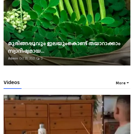
മുരിങ്ങപ്പൂവും ഇലയുംകൊണ്ട് തയാറാക്കാം
സ്വാദിഷ്ടമായ...
Admin
Oct 29, 2021
0
Videos
More