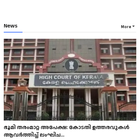
News
More
ഭൂമി തരംമാറ്റ അപേക്ഷ: കോടതി ഉത്തരവുകൾ
ആവർത്തിച്ച് ലംഘിച...