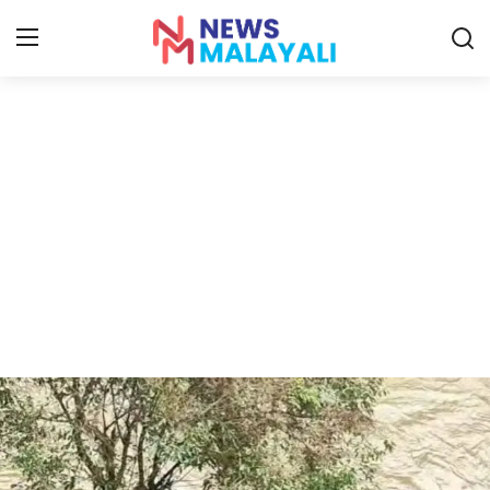
Home
Contact
Gallery
News
Travelers Vlog
Entertainment
Sports
Food