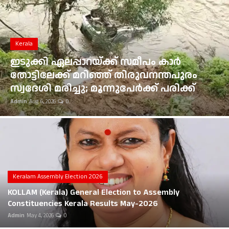
Gulf News
Loksabha Election 2024
Kerala
Technology
ഇടുക്കി ഏലപ്പാറയ്ക്ക് സമീപം കാർ
തോട്ടിലേക്ക് മറിഞ്ഞ് തിരുവനന്തപുരം
Health
സ്വദേശി മരിച്ചു; മൂന്നുപേർക്ക് പരിക്ക്
Admin
Aug 6, 2026
0
Jobs Mall
Automotive
Shop Online
Career
Keralam Assembly Election 2026
KOLLAM (Kerala) General Election to Assembly
Education
Constituencies Kerala Results May-2026
Admin
May 4, 2026
0
Business