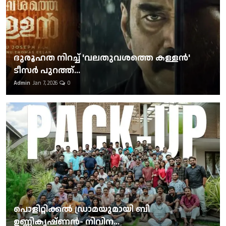
ദുരൂഹത നിറച്ച് 'വലതുവശത്തെ കള്ളന്‍'
ടീസര്‍ പുറത്ത്...
Admin
Jan 7, 2026
0
പൊളിറ്റിക്കല്‍ ഡ്രാമയുമായി ബി
ഉണ്ണികൃഷ്ണന്‍- നിവിന...