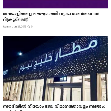
മലയാളികളെ ലക്ഷ്യമാക്കി വ്യാജ ഓൺലൈൻ
റിക്രൂട്മെന്റ്
Admin
Jun 29, 2019
0
സൗദിയിൽ നിയോം ബേ വിമാനത്താവളം സജ്ജം;