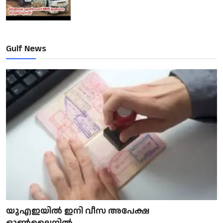
Gulf News
യുഎഇയിൽ ഇനി വീസ അപേക്ഷ
ഓൺലൈനിൽ