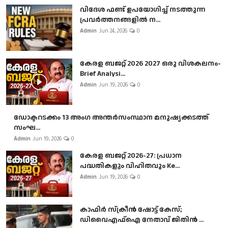
വിദേശ ഫണ്ട് ഉപയോഗിച്ച് നടത്തുന്ന
പ്രവർത്തനങ്ങളിൽ ന...
Admin
Jun 24, 2026
0
കേരള ബജറ്റ് 2026 2027 ഒരു വിശകലനം-
Brief Analysi...
Admin
Jun 19, 2026
0
ഡോക്ടറടക്കം 13 അംഗ അന്തർസംസ്ഥാന മനുഷ്യക്കടത്ത്
സംഘ...
Admin
Jun 19, 2026
0
കേരള ബജറ്റ് 2026-27: പ്രധാന
പദ്ധതികളും വിഹിതവും Ke...
Admin
Jun 19, 2026
0
കാഫിർ സ്‌ക്രീൻ ഷോട്ട് കേസ്;
ഡിവൈഎഫ്ഐ നേതാവ് ജിതിൻ ...