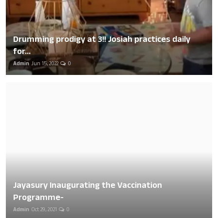
Drumming prodigy at 3!! Josiah practices daily
for...
Admin
Jun 15, 2022
0
Jayasury Inaugurating the Vaccination
Programme-
Admin
Oct 29, 2021
0