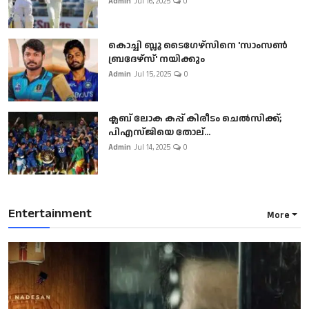
Admin
Jul 16, 2025
0
കൊച്ചി ബ്ലൂ ടൈഗേഴ്സിനെ 'സാംസൺ
ബ്രദേഴ്സ്' നയിക്കും
Admin
Jul 15, 2025
0
ക്ലബ് ലോക കപ്പ് കിരീടം ചെല്‍സിക്ക്;
പിഎസ്ജിയെ തോല്...
Admin
Jul 14, 2025
0
Entertainment
More