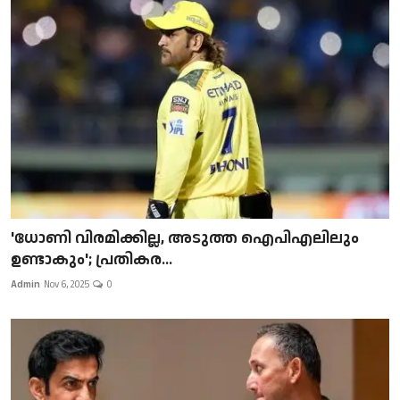
'ധോണി വിരമിക്കില്ല, അടുത്ത ഐപിഎലിലും
ഉണ്ടാകും'; പ്രതികര...
Admin
Nov 6, 2025
0