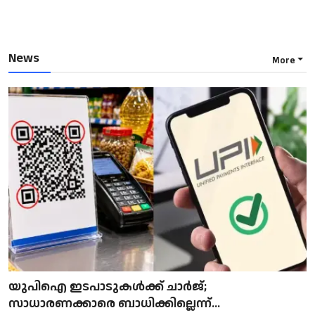
News
More
യുപിഐ ഇടപാടുകൾക്ക് ചാർജ്;
സാധാരണക്കാരെ ബാധിക്കില്ലെന്ന്...