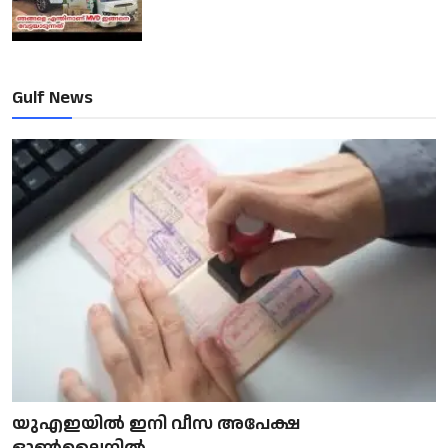
Gulf News
യുഎഇയിൽ ഇനി വീസ അപേക്ഷ
ഓൺലൈനിൽ