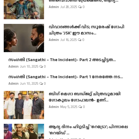
കൈവിടാതെ പ്രേക്ഷകർ, ആദ്യ...
Admin
Jul 28, 2025
0
വിവാദങ്ങൾക്ക് വിട; സുരേഷ് ഗോപി
ചിത്രം 'JSK' ഈ മാസം...
Admin
Jul 16, 2025
0
സംഗതി (Sangathi – The Incident)- Part 2 അടച്ചിട്ടത...
Admin
Jun 10, 2025
0
സംഗതി (Sangathi – The Incident)- Part 1 നേരത്തേ നട...
Admin
Jun 10, 2025
0
ബി​ഗ് മെഗാ ബഡ്ജറ്റ് ചിത്രവുമായി
ഗോകുലം ഗോപാലൻ- ഉണ്...
Admin
May 5, 2025
0
ആദ്യ ദിനം ഹിറ്റടിച്ച് 'റെട്രോ'; പിന്നാലെ
'റെയ്ഡ് ...