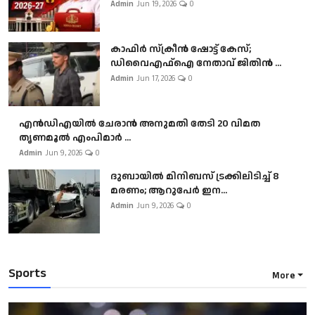
Admin
Jun 19, 2026
0
കാഫിർ സ്‌ക്രീൻ ഷോട്ട് കേസ്;
ഡിവൈഎഫ്ഐ നേതാവ് ജിതിൻ ...
Admin
Jun 17, 2026
0
എൻഡിഎയിൽ ചേരാൻ അനുമതി തേടി 20 വിമത
തൃണമൂൽ എംപിമാർ ...
Admin
Jun 9, 2026
0
ദുബായിൽ മിനിബസ്​ ട്രക്കിലിടിച്ച് 8
മരണം; ആറുപേർ ഇന...
Admin
Jun 9, 2026
0
Sports
More