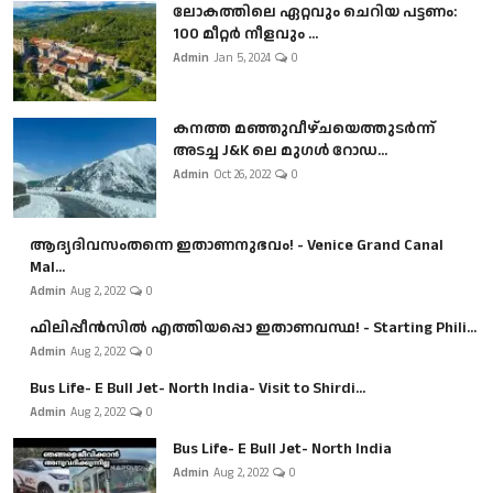
ലോകത്തിലെ ഏറ്റവും ചെറിയ പട്ടണം:
100 മീറ്റർ നീളവും ...
Admin
Jan 5, 2024
0
കനത്ത മഞ്ഞുവീഴ്ചയെത്തുടർന്ന്
അടച്ച J&K ലെ മുഗൾ റോഡ...
Admin
Oct 26, 2022
0
ആദ്യദിവസംതന്നെ ഇതാണനുഭവം! - Venice Grand Canal
Mal...
Admin
Aug 2, 2022
0
ഫിലിപ്പീൻസിൽ എത്തിയപ്പൊ ഇതാണവസ്ഥ! - Starting Phili...
Admin
Aug 2, 2022
0
Bus Life- E Bull Jet- North India- Visit to Shirdi...
Admin
Aug 2, 2022
0
Bus Life- E Bull Jet- North India
Admin
Aug 2, 2022
0