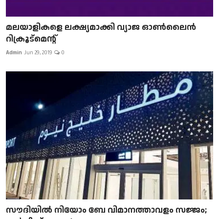
മലയാളികളെ ലക്ഷ്യമാക്കി വ്യാജ ഓൺലൈൻ
റിക്രൂട്മെന്റ്
Admin
Jun 29, 2019
0
സൗദിയിൽ നിയോം ബേ വിമാനത്താവളം സജ്ജം;