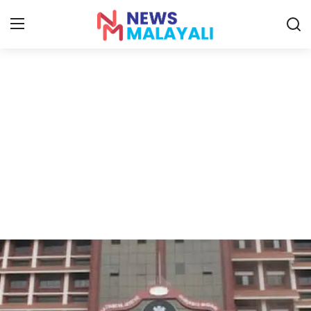
Home
Contact
Gallery
News
Travelers Vlog
Entertainment
Sports
Food