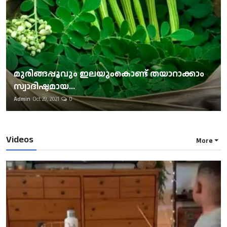
മുരിങ്ങപ്പൂവും ഇലയുംകൊണ്ട് തയാറാക്കാം
സ്വാദിഷ്ടമായ...
Admin
Oct 29, 2021
0
Videos
More