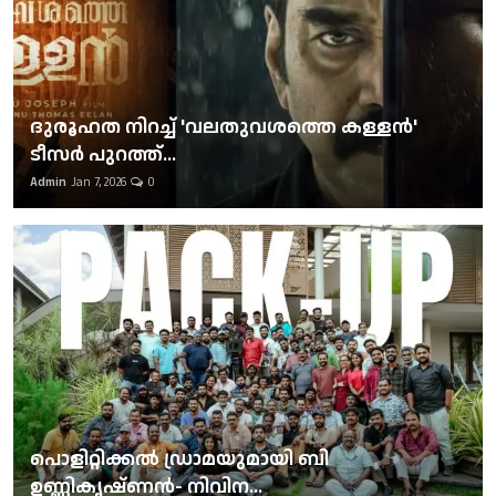
ദുരൂഹത നിറച്ച് 'വലതുവശത്തെ കള്ളന്‍'
ടീസര്‍ പുറത്ത്...
Admin
Jan 7, 2026
0
പൊളിറ്റിക്കല്‍ ഡ്രാമയുമായി ബി
ഉണ്ണികൃഷ്ണന്‍- നിവിന...