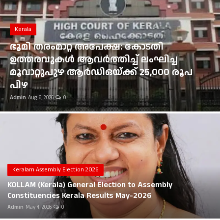
Gulf News
Kerala
Loksabha Election 2024
ഭൂമി തരംമാറ്റ അപേക്ഷ: കോടതി
Technology
ഉത്തരവുകൾ ആവർത്തിച്ച് ലംഘിച്ച
മൂവാറ്റുപുഴ ആർഡിഒയ്ക്ക് 25,000 രൂപ
Health
പിഴ
Admin
Aug 6, 2026
0
Jobs Mall
Automotive
Shop Online
Career
Keralam Assembly Election 2026
KOLLAM (Kerala) General Election to Assembly
Education
Constituencies Kerala Results May-2026
Admin
May 4, 2026
0
Business