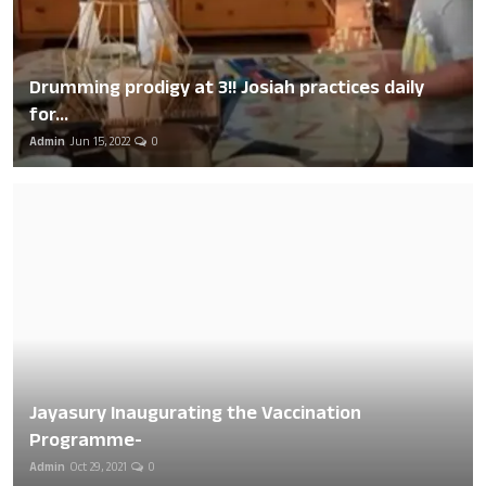
Drumming prodigy at 3!! Josiah practices daily
for...
Admin
Jun 15, 2022
0
Jayasury Inaugurating the Vaccination
Programme-
Admin
Oct 29, 2021
0