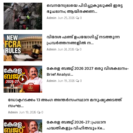
വെനസ്വേലയെ പിടിച്ചുകുലുക്കി ഇരട്ട
ഭൂചലനം; ആയിരക്കണ...
Admin
Jun 25, 2026
0
വിദേശ ഫണ്ട് ഉപയോഗിച്ച് നടത്തുന്ന
പ്രവർത്തനങ്ങളിൽ ന...
Admin
Jun 24, 2026
0
കേരള ബജറ്റ് 2026 2027 ഒരു വിശകലനം-
Brief Analysi...
Admin
Jun 19, 2026
0
ഡോക്ടറടക്കം 13 അംഗ അന്തർസംസ്ഥാന മനുഷ്യക്കടത്ത്
സംഘ...
Admin
Jun 19, 2026
0
കേരള ബജറ്റ് 2026-27: പ്രധാന
പദ്ധതികളും വിഹിതവും Ke...