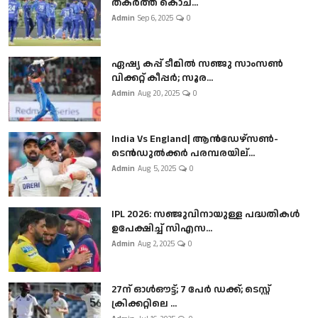
തകർത്ത് കൊച...
Admin
Sep 6, 2025
0
ഏഷ്യ കപ്പ് ടീമിൽ സഞ്ജു സാംസൺ
വിക്കറ്റ് കീപ്പർ; സൂര...
Admin
Aug 20, 2025
0
India Vs England| ആൻഡേഴ്സൺ-
ടെൻഡുല്‍ക്കർ പരമ്പരയില്...
Admin
Aug 5, 2025
0
IPL 2026: സഞ്ജുവിനായുള്ള പദ്ധതികൾ
ഉപേക്ഷിച്ച് സിഎസ...
Admin
Aug 2, 2025
0
27ന് ഓൾഔട്ട്; 7 പേർ ഡക്ക്; ടെസ്റ്റ്
ക്രിക്കറ്റിലെ ...