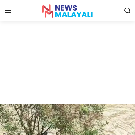
Home
Contact
Gallery
News
Travelers Vlog
Entertainment
Sports
Food