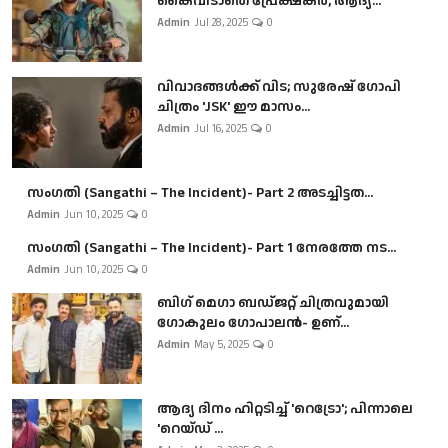
കൈവിടാതെ പ്രേക്ഷകർ, ആദ്യ...
Admin
Jul 28, 2025
0
വിവാദങ്ങൾക്ക് വിട; സുരേഷ് ഗോപി
ചിത്രം 'JSK' ഈ മാസം...
Admin
Jul 16, 2025
0
സംഗതി (Sangathi – The Incident)- Part 2 അടച്ചിട്ടത...
Admin
Jun 10, 2025
0
സംഗതി (Sangathi – The Incident)- Part 1 നേരത്തേ നട...
Admin
Jun 10, 2025
0
ബി​ഗ് മെഗാ ബഡ്ജറ്റ് ചിത്രവുമായി
ഗോകുലം ഗോപാലൻ- ഉണ്...
Admin
May 5, 2025
0
ആദ്യ ദിനം ഹിറ്റടിച്ച് 'റെട്രോ'; പിന്നാലെ
'റെയ്ഡ് ...