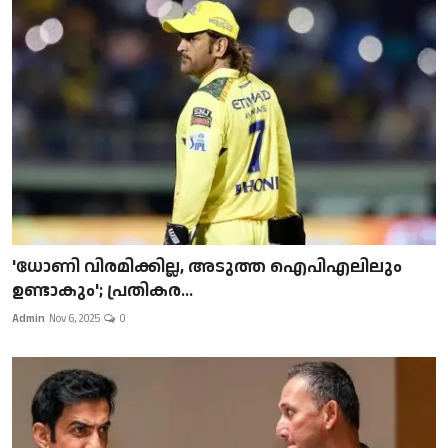
'ധോണി വിരമിക്കില്ല, അടുത്ത ഐപിഎലിലും
ഉണ്ടാകും'; പ്രതികര...
Admin
Nov 6, 2025
0