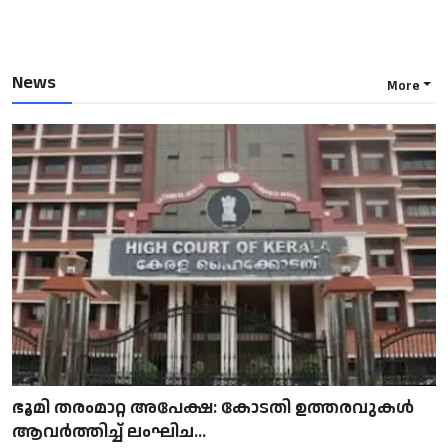
News
More
ഭൂമി തരംമാറ്റ അപേക്ഷ: കോടതി ഉത്തരവുകൾ
ആവർത്തിച്ച് ലംഘിച...