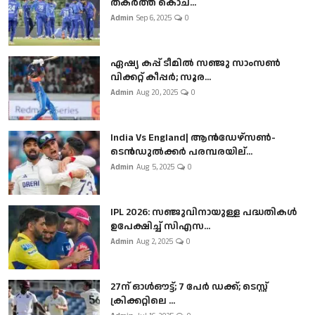
തകർത്ത് കൊച...
Admin
Sep 6, 2025
0
ഏഷ്യ കപ്പ് ടീമിൽ സഞ്ജു സാംസൺ
വിക്കറ്റ് കീപ്പർ; സൂര...
Admin
Aug 20, 2025
0
India Vs England| ആൻഡേഴ്സൺ-
ടെൻഡുല്‍ക്കർ പരമ്പരയില്...
Admin
Aug 5, 2025
0
IPL 2026: സഞ്ജുവിനായുള്ള പദ്ധതികൾ
ഉപേക്ഷിച്ച് സിഎസ...
Admin
Aug 2, 2025
0
27ന് ഓൾഔട്ട്; 7 പേർ ഡക്ക്; ടെസ്റ്റ്
ക്രിക്കറ്റിലെ ...