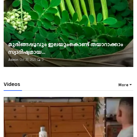
മുരിങ്ങപ്പൂവും ഇലയുംകൊണ്ട് തയാറാക്കാം
സ്വാദിഷ്ടമായ...
Admin
Oct 29, 2021
0
Videos
More