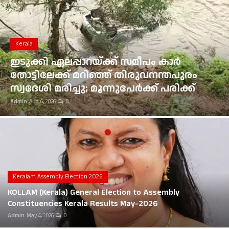
Gulf News
Loksabha Election 2024
Kerala
Technology
ഇടുക്കി ഏലപ്പാറയ്ക്ക് സമീപം കാർ
തോട്ടിലേക്ക് മറിഞ്ഞ് തിരുവനന്തപുരം
Health
സ്വദേശി മരിച്ചു; മൂന്നുപേർക്ക് പരിക്ക്
Admin
Aug 6, 2026
0
Jobs Mall
Automotive
Shop Online
Career
Keralam Assembly Election 2026
KOLLAM (Kerala) General Election to Assembly
Education
Constituencies Kerala Results May-2026
Admin
May 4, 2026
0
Business