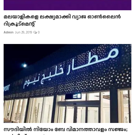
മലയാളികളെ ലക്ഷ്യമാക്കി വ്യാജ ഓൺലൈൻ
റിക്രൂട്മെന്റ്
Admin
Jun 29, 2019
0
സൗദിയിൽ നിയോം ബേ വിമാനത്താവളം സജ്ജം;