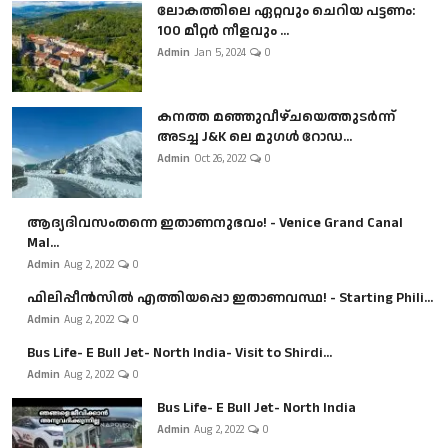
ലോകത്തിലെ ഏറ്റവും ചെറിയ പട്ടണം:
100 മീറ്റർ നീളവും ...
Admin
Jan 5, 2024
0
കനത്ത മഞ്ഞുവീഴ്ചയെത്തുടർന്ന്
അടച്ച J&K ലെ മുഗൾ റോഡ...
Admin
Oct 26, 2022
0
ആദ്യദിവസംതന്നെ ഇതാണനുഭവം! - Venice Grand Canal
Mal...
Admin
Aug 2, 2022
0
ഫിലിപ്പീൻസിൽ എത്തിയപ്പൊ ഇതാണവസ്ഥ! - Starting Phili...
Admin
Aug 2, 2022
0
Bus Life- E Bull Jet- North India- Visit to Shirdi...
Admin
Aug 2, 2022
0
Bus Life- E Bull Jet- North India
Admin
Aug 2, 2022
0