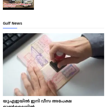
Gulf News
യുഎഇയിൽ ഇനി വീസ അപേക്ഷ
ഓൺലൈനിൽ