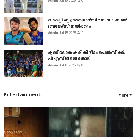
Admin
Jul 16, 2025
0
കൊച്ചി ബ്ലൂ ടൈഗേഴ്സിനെ 'സാംസൺ
ബ്രദേഴ്സ്' നയിക്കും
Admin
Jul 15, 2025
0
ക്ലബ് ലോക കപ്പ് കിരീടം ചെല്‍സിക്ക്;
പിഎസ്ജിയെ തോല്...
Admin
Jul 14, 2025
0
Entertainment
More