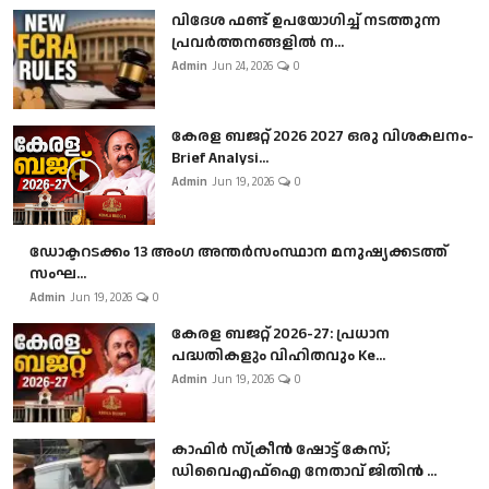
വിദേശ ഫണ്ട് ഉപയോഗിച്ച് നടത്തുന്ന
പ്രവർത്തനങ്ങളിൽ ന...
Admin
Jun 24, 2026
0
കേരള ബജറ്റ് 2026 2027 ഒരു വിശകലനം-
Brief Analysi...
Admin
Jun 19, 2026
0
ഡോക്ടറടക്കം 13 അംഗ അന്തർസംസ്ഥാന മനുഷ്യക്കടത്ത്
സംഘ...
Admin
Jun 19, 2026
0
കേരള ബജറ്റ് 2026-27: പ്രധാന
പദ്ധതികളും വിഹിതവും Ke...
Admin
Jun 19, 2026
0
കാഫിർ സ്‌ക്രീൻ ഷോട്ട് കേസ്;
ഡിവൈഎഫ്ഐ നേതാവ് ജിതിൻ ...