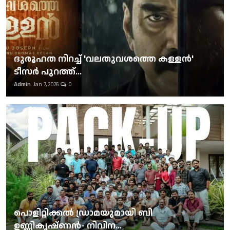
ദുരൂഹത നിറച്ച് 'വലതുവശത്തെ കള്ളന്‍'
ടീസര്‍ പുറത്ത്...
Admin
Jan 7, 2026
0
പൊളിറ്റിക്കല്‍ ഡ്രാമയുമായി ബി
ഉണ്ണികൃഷ്ണന്‍- നിവിന...