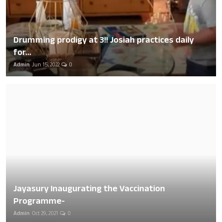
Drumming prodigy at 3!! Josiah practices daily
for...
Admin
Jun 15, 2022
0
Jayasury Inaugurating the Vaccination
Programme-
Admin
Oct 29, 2021
0