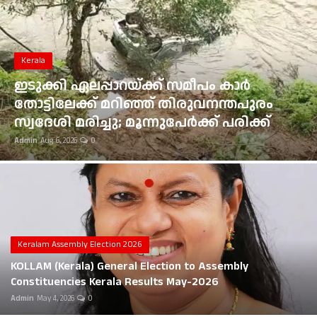
Gulf News
Loksabha Election 2024
Kerala
Technology
ഇടുക്കി ഏലപ്പാറയ്ക്ക് സമീപം കാർ
തോട്ടിലേക്ക് മറിഞ്ഞ് തിരുവനന്തപുരം
Health
സ്വദേശി മരിച്ചു; മൂന്നുപേർക്ക് പരിക്ക്
Admin
Aug 6, 2026
0
Jobs Mall
Automotive
Shop Online
Career
Keralam Assembly Election 2026
KOLLAM (Kerala) General Election to Assembly
Education
Constituencies Kerala Results May-2026
Admin
May 4, 2026
0
Business