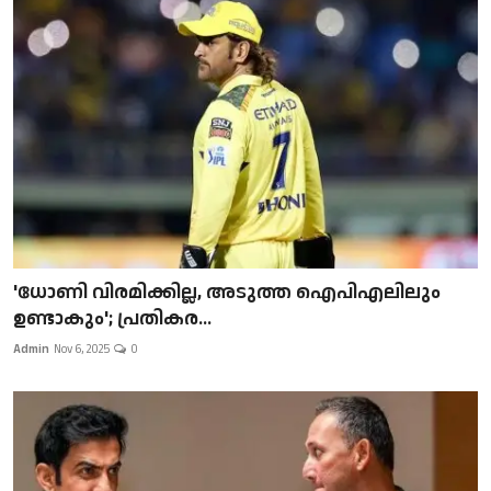
'ധോണി വിരമിക്കില്ല, അടുത്ത ഐപിഎലിലും
ഉണ്ടാകും'; പ്രതികര...
Admin
Nov 6, 2025
0