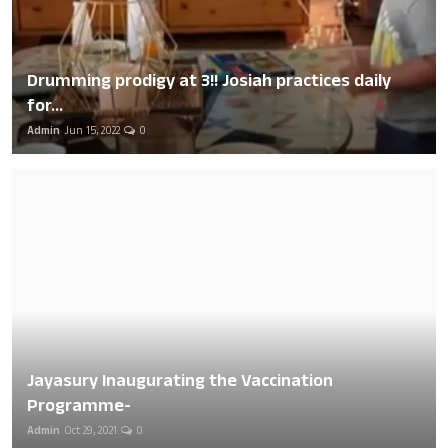
Drumming prodigy at 3!! Josiah practices daily
for...
Admin
Jun 15, 2022
0
Jayasury Inaugurating the Vaccination
Programme-
Admin
Oct 29, 2021
0