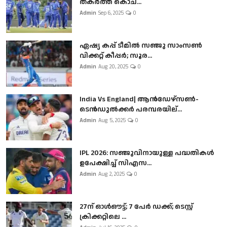
തകർത്ത് കൊച...
Admin
Sep 6, 2025
0
ഏഷ്യ കപ്പ് ടീമിൽ സഞ്ജു സാംസൺ
വിക്കറ്റ് കീപ്പർ; സൂര...
Admin
Aug 20, 2025
0
India Vs England| ആൻഡേഴ്സൺ-
ടെൻഡുല്‍ക്കർ പരമ്പരയില്...
Admin
Aug 5, 2025
0
IPL 2026: സഞ്ജുവിനായുള്ള പദ്ധതികൾ
ഉപേക്ഷിച്ച് സിഎസ...
Admin
Aug 2, 2025
0
27ന് ഓൾഔട്ട്; 7 പേർ ഡക്ക്; ടെസ്റ്റ്
ക്രിക്കറ്റിലെ ...