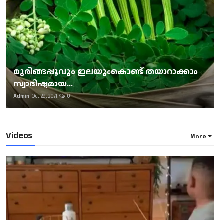
മുരിങ്ങപ്പൂവും ഇലയുംകൊണ്ട് തയാറാക്കാം
സ്വാദിഷ്ടമായ...
Admin
Oct 29, 2021
0
Videos
More