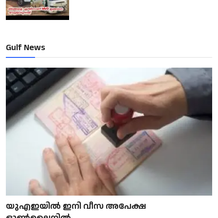
Gulf News
യുഎഇയിൽ ഇനി വീസ അപേക്ഷ
ഓൺലൈനിൽ