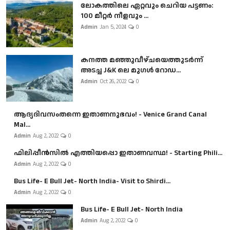
ലോകത്തിലെ ഏറ്റവും ചെറിയ പട്ടണം:
100 മീറ്റർ നീളവും ...
Admin
Jan 5, 2024
0
കനത്ത മഞ്ഞുവീഴ്ചയെത്തുടർന്ന്
അടച്ച J&K ലെ മുഗൾ റോഡ...
Admin
Oct 26, 2022
0
ആദ്യദിവസംതന്നെ ഇതാണനുഭവം! - Venice Grand Canal
Mal...
Admin
Aug 2, 2022
0
ഫിലിപ്പീൻസിൽ എത്തിയപ്പൊ ഇതാണവസ്ഥ! - Starting Phili...
Admin
Aug 2, 2022
0
Bus Life- E Bull Jet- North India- Visit to Shirdi...
Admin
Aug 2, 2022
0
Bus Life- E Bull Jet- North India
Admin
Aug 2, 2022
0