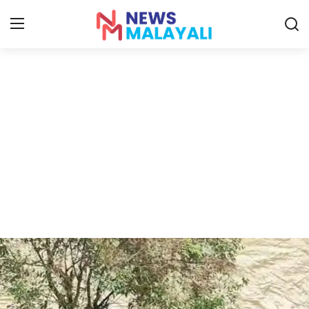
Home
Contact
Gallery
News
Travelers Vlog
Entertainment
Sports
Food