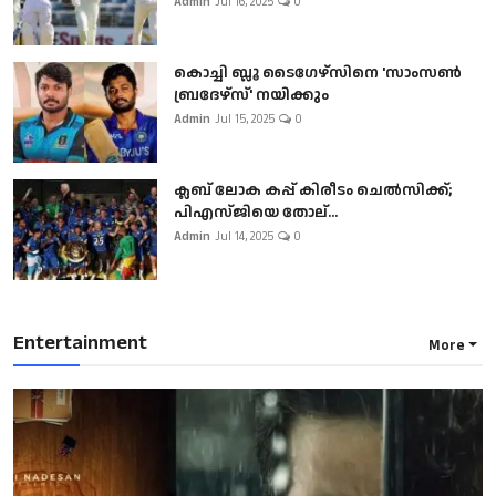
Admin
Jul 16, 2025
0
കൊച്ചി ബ്ലൂ ടൈഗേഴ്സിനെ 'സാംസൺ
ബ്രദേഴ്സ്' നയിക്കും
Admin
Jul 15, 2025
0
ക്ലബ് ലോക കപ്പ് കിരീടം ചെല്‍സിക്ക്;
പിഎസ്ജിയെ തോല്...
Admin
Jul 14, 2025
0
Entertainment
More