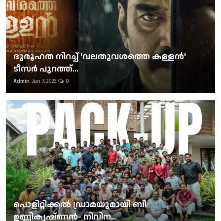
ദുരൂഹത നിറച്ച് 'വലതുവശത്തെ കള്ളന്‍'
ടീസര്‍ പുറത്ത്...
Admin
Jan 7, 2026
0
പൊളിറ്റിക്കല്‍ ഡ്രാമയുമായി ബി
ഉണ്ണികൃഷ്ണന്‍- നിവിന...