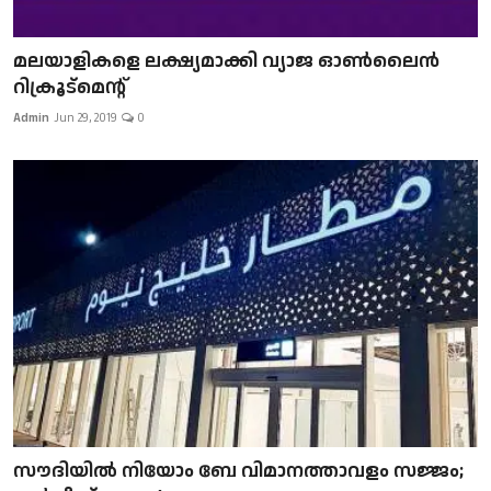
മലയാളികളെ ലക്ഷ്യമാക്കി വ്യാജ ഓൺലൈൻ
റിക്രൂട്മെന്റ്
Admin
Jun 29, 2019
0
സൗദിയിൽ നിയോം ബേ വിമാനത്താവളം സജ്ജം;