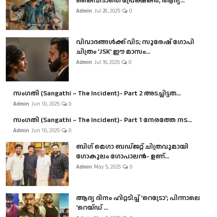
കൈവിടാതെ പ്രേക്ഷകർ, ആദ്യ...
Admin
Jul 28, 2025
0
വിവാദങ്ങൾക്ക് വിട; സുരേഷ് ഗോപി
ചിത്രം 'JSK' ഈ മാസം...
Admin
Jul 16, 2025
0
സംഗതി (Sangathi – The Incident)- Part 2 അടച്ചിട്ടത...
Admin
Jun 10, 2025
0
സംഗതി (Sangathi – The Incident)- Part 1 നേരത്തേ നട...
Admin
Jun 10, 2025
0
ബി​ഗ് മെഗാ ബഡ്ജറ്റ് ചിത്രവുമായി
ഗോകുലം ഗോപാലൻ- ഉണ്...
Admin
May 5, 2025
0
ആദ്യ ദിനം ഹിറ്റടിച്ച് 'റെട്രോ'; പിന്നാലെ
'റെയ്ഡ് ...