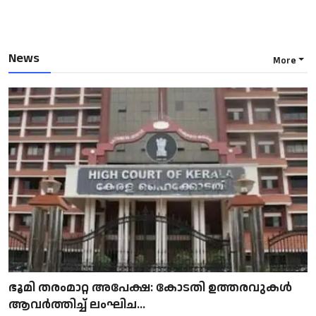
News
More
ഭൂമി തരംമാറ്റ അപേക്ഷ: കോടതി ഉത്തരവുകൾ
ആവർത്തിച്ച് ലംഘിച...