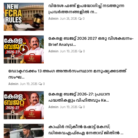
വിദേശ ഫണ്ട് ഉപയോഗിച്ച് നടത്തുന്ന
പ്രവർത്തനങ്ങളിൽ ന...
Admin
Jun 24, 2026
0
കേരള ബജറ്റ് 2026 2027 ഒരു വിശകലനം-
Brief Analysi...
Admin
Jun 19, 2026
0
ഡോക്ടറടക്കം 13 അംഗ അന്തർസംസ്ഥാന മനുഷ്യക്കടത്ത്
സംഘ...
Admin
Jun 19, 2026
0
കേരള ബജറ്റ് 2026-27: പ്രധാന
പദ്ധതികളും വിഹിതവും Ke...
Admin
Jun 19, 2026
0
കാഫിർ സ്‌ക്രീൻ ഷോട്ട് കേസ്;
ഡിവൈഎഫ്ഐ നേതാവ് ജിതിൻ ...