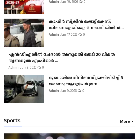
Admin
Jun 19, 2026
0
കാഫിർ സ്‌ക്രീൻ ഷോട്ട് കേസ്;
ഡിവൈഎഫ്ഐ നേതാവ് ജിതിൻ ...
Admin
Jun 17, 2026
0
എൻഡിഎയിൽ ചേരാൻ അനുമതി തേടി 20 വിമത
തൃണമൂൽ എംപിമാർ ...
Admin
Jun 9, 2026
0
ദുബായിൽ മിനിബസ്​ ട്രക്കിലിടിച്ച് 8
മരണം; ആറുപേർ ഇന...
Admin
Jun 9, 2026
0
Sports
More