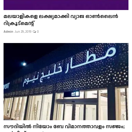
മലയാളികളെ ലക്ഷ്യമാക്കി വ്യാജ ഓൺലൈൻ
റിക്രൂട്മെന്റ്
Admin
Jun 29, 2019
0
സൗദിയിൽ നിയോം ബേ വിമാനത്താവളം സജ്ജം;