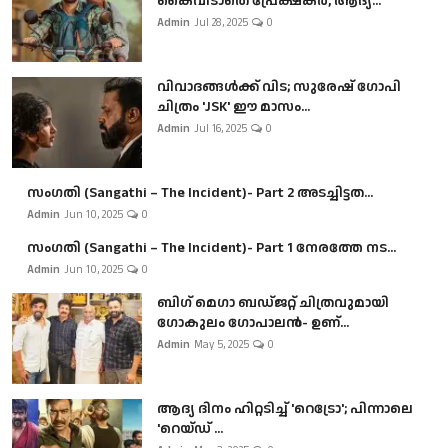
കൈവിടാതെ പ്രേക്ഷകർ, ആദ്യ...
Admin
Jul 28, 2025
0
വിവാദങ്ങൾക്ക് വിട; സുരേഷ് ഗോപി
ചിത്രം 'JSK' ഈ മാസം...
Admin
Jul 16, 2025
0
സംഗതി (Sangathi – The Incident)- Part 2 അടച്ചിട്ടത...
Admin
Jun 10, 2025
0
സംഗതി (Sangathi – The Incident)- Part 1 നേരത്തേ നട...
Admin
Jun 10, 2025
0
ബി​ഗ് മെഗാ ബഡ്ജറ്റ് ചിത്രവുമായി
ഗോകുലം ഗോപാലൻ- ഉണ്...
Admin
May 5, 2025
0
ആദ്യ ദിനം ഹിറ്റടിച്ച് 'റെട്രോ'; പിന്നാലെ
'റെയ്ഡ് ...