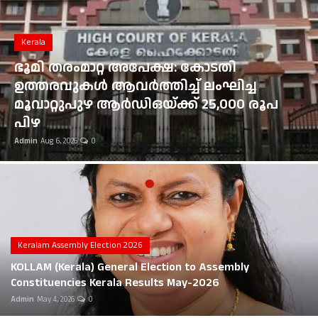
Gulf News
Kerala
Loksabha Election 2024
ഭൂമി തരംമാറ്റ അപേക്ഷ: കോടതി
Technology
ഉത്തരവുകൾ ആവർത്തിച്ച് ലംഘിച്ച
മൂവാറ്റുപുഴ ആർഡിഒയ്ക്ക് 25,000 രൂപ
Health
പിഴ
Admin
Aug 6, 2026
0
Jobs Mall
Automotive
Shop Online
Career
Keralam Assembly Election 2026
KOLLAM (Kerala) General Election to Assembly
Education
Constituencies Kerala Results May-2026
Admin
May 4, 2026
0
Business