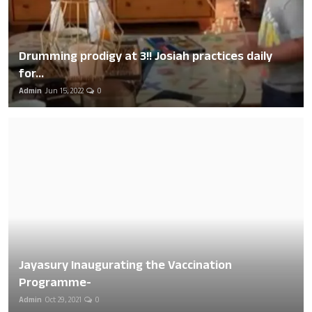
Drumming prodigy at 3!! Josiah practices daily
for...
Admin
Jun 15, 2022
0
Jayasury Inaugurating the Vaccination
Programme-
Admin
Oct 29, 2021
0