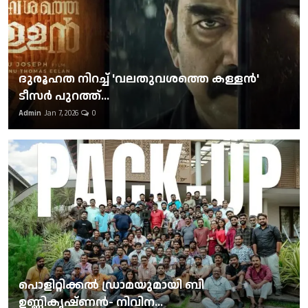
ദുരൂഹത നിറച്ച് 'വലതുവശത്തെ കള്ളന്‍'
ടീസര്‍ പുറത്ത്...
Admin
Jan 7, 2026
0
പൊളിറ്റിക്കല്‍ ഡ്രാമയുമായി ബി
ഉണ്ണികൃഷ്ണന്‍- നിവിന...