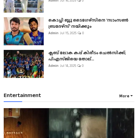
Admin
Jul 16, 2025
0
കൊച്ചി ബ്ലൂ ടൈഗേഴ്സിനെ 'സാംസൺ
ബ്രദേഴ്സ്' നയിക്കും
Admin
Jul 15, 2025
0
ക്ലബ് ലോക കപ്പ് കിരീടം ചെല്‍സിക്ക്;
പിഎസ്ജിയെ തോല്...
Admin
Jul 14, 2025
0
Entertainment
More