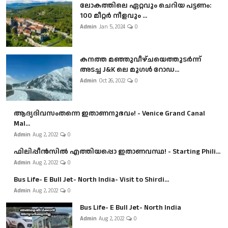
ലോകത്തിലെ ഏറ്റവും ചെറിയ പട്ടണം:
100 മീറ്റർ നീളവും ...
Admin
Jan 5, 2024
0
കനത്ത മഞ്ഞുവീഴ്ചയെത്തുടർന്ന്
അടച്ച J&K ലെ മുഗൾ റോഡ...
Admin
Oct 26, 2022
0
ആദ്യദിവസംതന്നെ ഇതാണനുഭവം! - Venice Grand Canal
Mal...
Admin
Aug 2, 2022
0
ഫിലിപ്പീൻസിൽ എത്തിയപ്പൊ ഇതാണവസ്ഥ! - Starting Phili...
Admin
Aug 2, 2022
0
Bus Life- E Bull Jet- North India- Visit to Shirdi...
Admin
Aug 2, 2022
0
Bus Life- E Bull Jet- North India
Admin
Aug 2, 2022
0