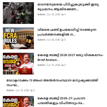
വെനസ്വേലയെ പിടിച്ചുകുലുക്കി ഇരട്ട
ഭൂചലനം; ആയിരക്കണ...
Admin
Jun 25, 2026
0
വിദേശ ഫണ്ട് ഉപയോഗിച്ച് നടത്തുന്ന
പ്രവർത്തനങ്ങളിൽ ന...
Admin
Jun 24, 2026
0
കേരള ബജറ്റ് 2026 2027 ഒരു വിശകലനം-
Brief Analysi...
Admin
Jun 19, 2026
0
ഡോക്ടറടക്കം 13 അംഗ അന്തർസംസ്ഥാന മനുഷ്യക്കടത്ത്
സംഘ...
Admin
Jun 19, 2026
0
കേരള ബജറ്റ് 2026-27: പ്രധാന
പദ്ധതികളും വിഹിതവും Ke...