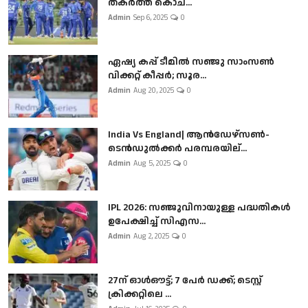
തകർത്ത് കൊച...
Admin
Sep 6, 2025
0
ഏഷ്യ കപ്പ് ടീമിൽ സഞ്ജു സാംസൺ
വിക്കറ്റ് കീപ്പർ; സൂര...
Admin
Aug 20, 2025
0
India Vs England| ആൻഡേഴ്സൺ-
ടെൻഡുല്‍ക്കർ പരമ്പരയില്...
Admin
Aug 5, 2025
0
IPL 2026: സഞ്ജുവിനായുള്ള പദ്ധതികൾ
ഉപേക്ഷിച്ച് സിഎസ...
Admin
Aug 2, 2025
0
27ന് ഓൾഔട്ട്; 7 പേർ ഡക്ക്; ടെസ്റ്റ്
ക്രിക്കറ്റിലെ ...