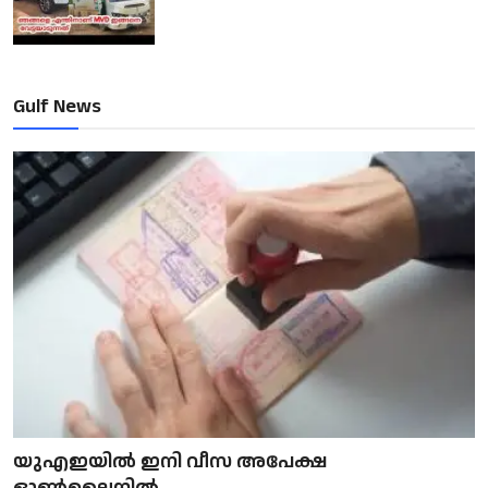
Gulf News
യുഎഇയിൽ ഇനി വീസ അപേക്ഷ
ഓൺലൈനിൽ