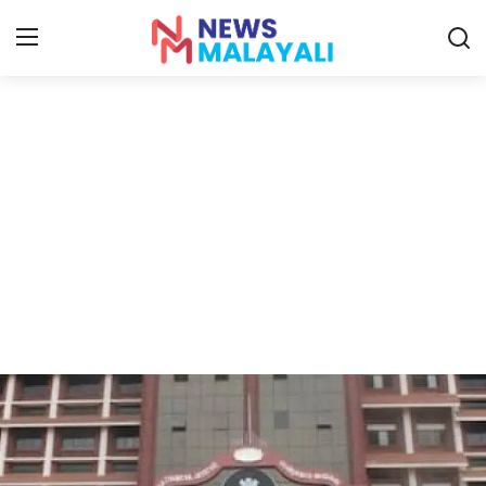
Home
Contact
Gallery
News
Travelers Vlog
Entertainment
Sports
Food