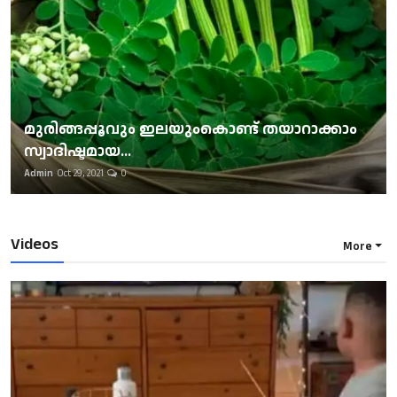
മുരിങ്ങപ്പൂവും ഇലയുംകൊണ്ട് തയാറാക്കാം
സ്വാദിഷ്ടമായ...
Admin
Oct 29, 2021
0
Videos
More