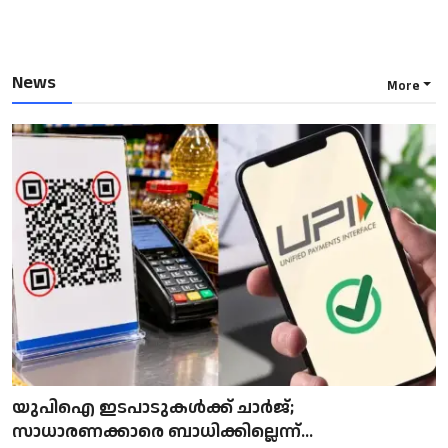
News
More
യുപിഐ ഇടപാടുകൾക്ക് ചാർജ്;
സാധാരണക്കാരെ ബാധിക്കില്ലെന്ന്...