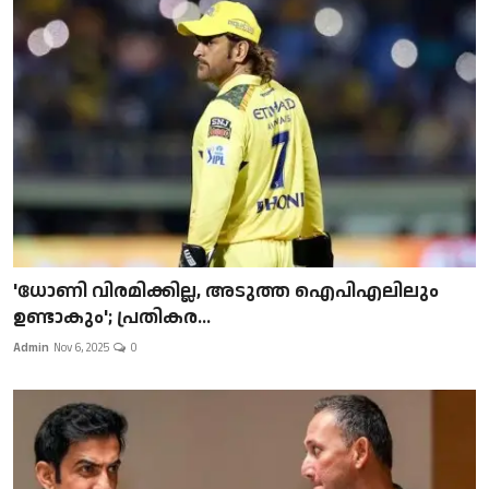
'ധോണി വിരമിക്കില്ല, അടുത്ത ഐപിഎലിലും
ഉണ്ടാകും'; പ്രതികര...
Admin
Nov 6, 2025
0