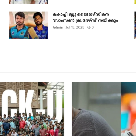
കൊച്ചി ബ്ലൂ ടൈഗേഴ്സിനെ
'സാംസൺ ബ്രദേഴ്സ്' നയിക്കും
Admin
Jul 15, 2025
0