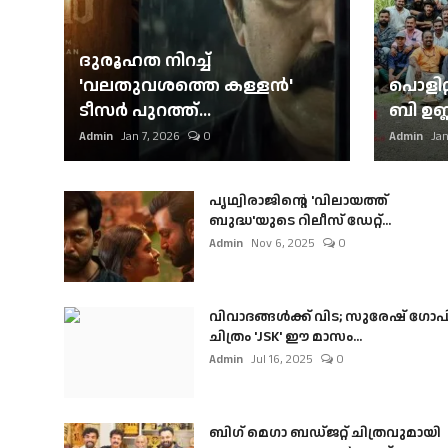
ദുരൂഹത നിറച്ച്
'വലതുവശത്തെ കള്ളന്‍'
പൊളിറ്
ടീസര്‍ പുറത്ത്...
ബി ഉണ്
Admin
Jan 7, 2026
0
Admin
Jan
പൃഥ്വിരാജിന്റെ 'വിലായത്ത്
ബുദ്ധ'യുടെ റിലീസ് ഡേറ്റ്...
Admin
Nov 6, 2025
0
വിവാദങ്ങൾക്ക് വിട; സുരേഷ് ഗോപ
ചിത്രം 'JSK' ഈ മാസം...
Admin
Jul 16, 2025
0
ബി​ഗ് മെഗാ ബഡ്ജറ്റ് ചിത്രവുമായി