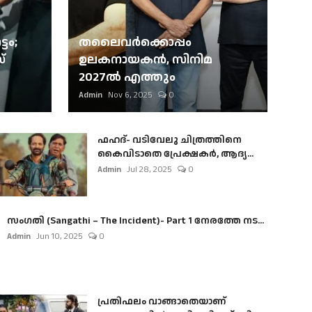
ടം;
തലൈവര്‍ക്കൊപ്പം
്
ഉലകനായകന്‍, സിനിമ
2027ല്‍ എത്തും
Admin
Nov 6, 2025
0
ഫഹദ്- വടിവേലു ചിത്രത്തിനെ
കൈവിടാതെ പ്രേക്ഷകർ, ആദ്യ...
Admin
Jul 28, 2025
0
സംഗതി (Sangathi – The Incident)- Part 1 നേരത്തേ നട...
Admin
Jun 10, 2025
0
പ്രതിഫലം വാങ്ങാതെയാണ്