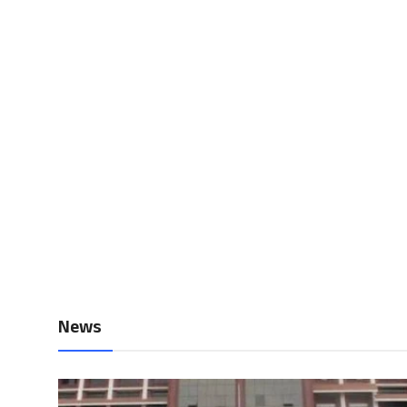
Local News
Earn Money
Tutorials
Malayalam
News