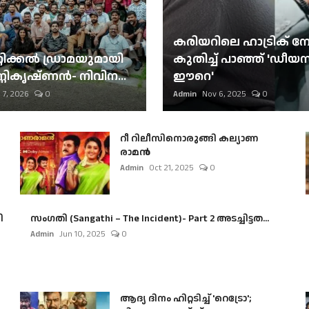
കരിയറിലെ ഹാട്രിക് നേട്
റിക്കല്‍ ഡ്രാമയുമായി
കുതിച്ച് പാഞ്ഞ് 'ഡീയസ
ണികൃഷ്ണന്‍- നിവിന...
ഈറെ'
 7, 2026
0
Admin
Nov 6, 2025
0
റീ റിലീസിനൊരുങ്ങി കല്യാണ
രാമൻ
Admin
Oct 21, 2025
0
ി
സംഗതി (Sangathi – The Incident)- Part 2 അടച്ചിട്ടത...
Admin
Jun 10, 2025
0
ആദ്യ ദിനം ഹിറ്റടിച്ച് 'റെട്രോ';