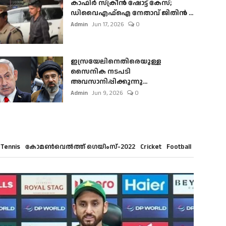
കാഫിർ സ്‌ക്രീൻ ഷോട്ട് കേസ്;
ഡിവൈഎഫ്ഐ നേതാവ് ജിതിൻ ...
Admin
Jun 17, 2026
0
ഇസ്രയേലിനെതിരെയുള്ള
സൈനിക നടപടി
അവസാനിപ്പിക്കുന്നു...
Admin
Jun 9, 2026
0
Tennis
കോമൺവെൽത്ത് ഗെയിംസ്-2022
Cricket
Football