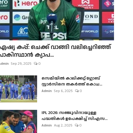
ഏഷ്യ കപ്പ്: ചെക്ക് വാങ്ങി വലിച്ചെറിഞ്ഞ്
പാകിസ്ഥാൻ ക്യാപ...
Admin
Sep 29, 2025
0
സെമിയിൽ കാലിക്കറ്റ് ഗ്ലോബ്
സ്റ്റാർസിനെ തകർത്ത് കൊച...
Admin
Sep 6, 2025
0
IPL 2026: സഞ്ജുവിനായുള്ള
പദ്ധതികൾ ഉപേക്ഷിച്ച് സിഎസ...
Admin
Aug 2, 2025
0