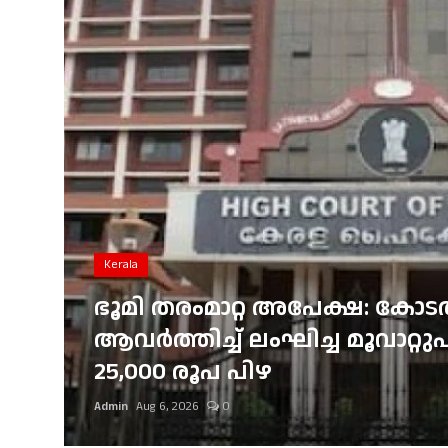
Gulf News
Loksabha Election 2024
Technology
Health
Jobs Mall
Automotive
Kerala
Shop Online
ഭൂമി തരംമാറ്റ അപേക്ഷ: കോ
ആവർത്തിച്ച് ലംഘിച്ച മൂവാറ്
Career
25,000 രൂപ പിഴ
Education
Admin
Aug 6, 2026
0
Business