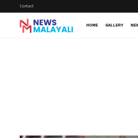
Contact
HOME
GALLERY
NE
Home
Contact
Gallery
News
Travelers Vlog
Entertainment
Sports
Food