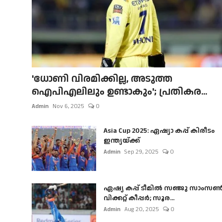
'ധോണി വിരമിക്കില്ല, അടുത്ത
ഐപിഎലിലും ഉണ്ടാകും'; പ്രതികര...
Admin
Nov 6, 2025
0
Asia Cup 2025: ഏഷ്യാ കപ്പ് കിരീടം
ഇന്ത്യയ്ക്ക്
Admin
Sep 29, 2025
0
ഏഷ്യ കപ്പ് ടീമിൽ സഞ്ജു സാംസ
വിക്കറ്റ് കീപ്പർ; സൂര...
Admin
Aug 20, 2025
0