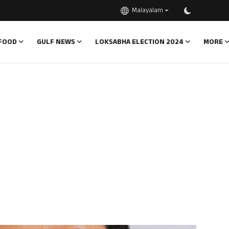
Malayalam
FOOD
GULF NEWS
LOKSABHA ELECTION 2024
MORE