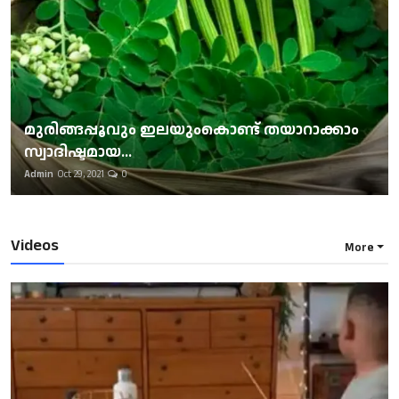
മുരിങ്ങപ്പൂവും ഇലയുംകൊണ്ട് തയാറാക്കാം
സ്വാദിഷ്ടമായ...
Admin
Oct 29, 2021
0
Videos
More