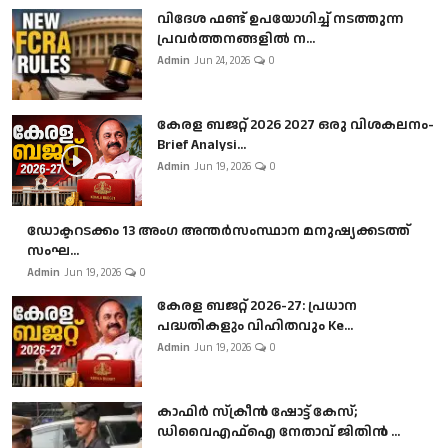
വിദേശ ഫണ്ട് ഉപയോഗിച്ച് നടത്തുന്ന
പ്രവർത്തനങ്ങളിൽ ന...
Admin
Jun 24, 2026
0
കേരള ബജറ്റ് 2026 2027 ഒരു വിശകലനം-
Brief Analysi...
Admin
Jun 19, 2026
0
ഡോക്ടറടക്കം 13 അംഗ അന്തർസംസ്ഥാന മനുഷ്യക്കടത്ത്
സംഘ...
Admin
Jun 19, 2026
0
കേരള ബജറ്റ് 2026-27: പ്രധാന
പദ്ധതികളും വിഹിതവും Ke...
Admin
Jun 19, 2026
0
കാഫിർ സ്‌ക്രീൻ ഷോട്ട് കേസ്;
ഡിവൈഎഫ്ഐ നേതാവ് ജിതിൻ ...