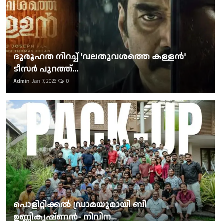
ദുരൂഹത നിറച്ച് 'വലതുവശത്തെ കള്ളന്‍'
ടീസര്‍ പുറത്ത്...
Admin
Jan 7, 2026
0
പൊളിറ്റിക്കല്‍ ഡ്രാമയുമായി ബി
ഉണ്ണികൃഷ്ണന്‍- നിവിന...