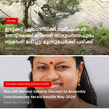
Gulf News
Loksabha Election 2024
Kerala
Technology
ഇടുക്കി ഏലപ്പാറയ്ക്ക് സമീപം കാർ
തോട്ടിലേക്ക് മറിഞ്ഞ് തിരുവനന്തപുരം
Health
സ്വദേശി മരിച്ചു; മൂന്നുപേർക്ക് പരിക്ക്
Admin
Aug 6, 2026
0
Jobs Mall
Automotive
Shop Online
Career
Keralam Assembly Election 2026
KOLLAM (Kerala) General Election to Assembly
Education
Constituencies Kerala Results May-2026
Admin
May 4, 2026
0
Business