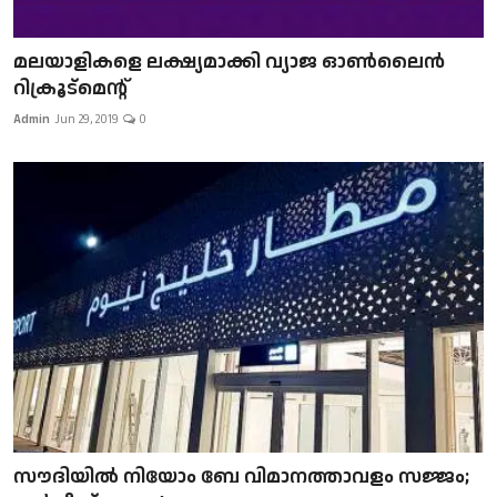
മലയാളികളെ ലക്ഷ്യമാക്കി വ്യാജ ഓൺലൈൻ
റിക്രൂട്മെന്റ്
Admin
Jun 29, 2019
0
സൗദിയിൽ നിയോം ബേ വിമാനത്താവളം സജ്ജം;