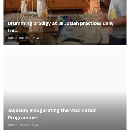
Drumming prodigy at 3!! Josiah practices daily
for...
Admin
Jun 15, 2022
0
Jayasury Inaugurating the Vaccination
Programme-
Admin
Oct 29, 2021
0