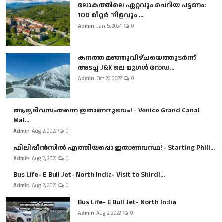
ലോകത്തിലെ ഏറ്റവും ചെറിയ പട്ടണം:
100 മീറ്റർ നീളവും ...
Admin
Jan 5, 2024
0
കനത്ത മഞ്ഞുവീഴ്ചയെത്തുടർന്ന്
അടച്ച J&K ലെ മുഗൾ റോഡ...
Admin
Oct 26, 2022
0
ആദ്യദിവസംതന്നെ ഇതാണനുഭവം! - Venice Grand Canal
Mal...
Admin
Aug 2, 2022
0
ഫിലിപ്പീൻസിൽ എത്തിയപ്പൊ ഇതാണവസ്ഥ! - Starting Phili...
Admin
Aug 2, 2022
0
Bus Life- E Bull Jet- North India- Visit to Shirdi...
Admin
Aug 2, 2022
0
Bus Life- E Bull Jet- North India
Admin
Aug 2, 2022
0