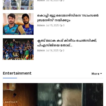
Admin
Jul 16, 2025
0
കൊച്ചി ബ്ലൂ ടൈഗേഴ്സിനെ 'സാംസൺ
ബ്രദേഴ്സ്' നയിക്കും
Admin
Jul 15, 2025
0
ക്ലബ് ലോക കപ്പ് കിരീടം ചെല്‍സിക്ക്;
പിഎസ്ജിയെ തോല്...
Admin
Jul 14, 2025
0
Entertainment
More