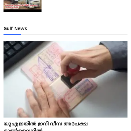
Gulf News
യുഎഇയിൽ ഇനി വീസ അപേക്ഷ
ഓൺലൈനിൽ