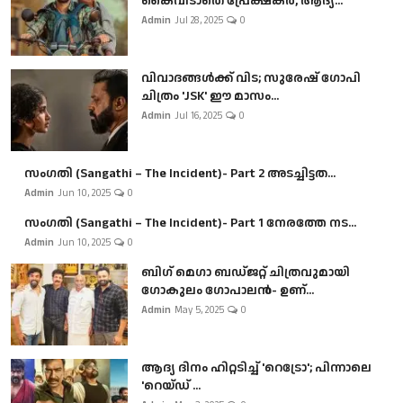
കൈവിടാതെ പ്രേക്ഷകർ, ആദ്യ...
Admin
Jul 28, 2025
0
വിവാദങ്ങൾക്ക് വിട; സുരേഷ് ഗോപി
ചിത്രം 'JSK' ഈ മാസം...
Admin
Jul 16, 2025
0
സംഗതി (Sangathi – The Incident)- Part 2 അടച്ചിട്ടത...
Admin
Jun 10, 2025
0
സംഗതി (Sangathi – The Incident)- Part 1 നേരത്തേ നട...
Admin
Jun 10, 2025
0
ബി​ഗ് മെഗാ ബഡ്ജറ്റ് ചിത്രവുമായി
ഗോകുലം ഗോപാലൻ- ഉണ്...
Admin
May 5, 2025
0
ആദ്യ ദിനം ഹിറ്റടിച്ച് 'റെട്രോ'; പിന്നാലെ
'റെയ്ഡ് ...