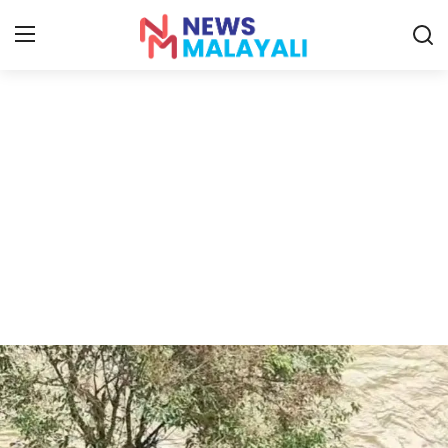
Home
Contact
Gallery
News
Travelers Vlog
Entertainment
Sports
Food