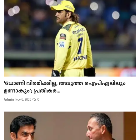
'ധോണി വിരമിക്കില്ല, അടുത്ത ഐപിഎലിലും
ഉണ്ടാകും'; പ്രതികര...
Admin
Nov 6, 2025
0