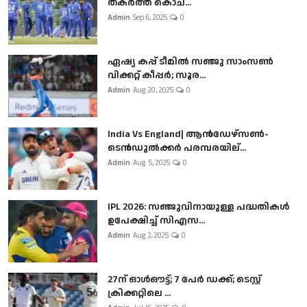
തകർത്ത് കൊച...
Admin
Sep 6, 2025
0
ഏഷ്യ കപ്പ് ടീമിൽ സഞ്ജു സാംസൺ
വിക്കറ്റ് കീപ്പർ; സൂര...
Admin
Aug 20, 2025
0
India Vs England| ആൻഡേഴ്സൺ-
ടെൻഡുല്‍ക്കർ പരമ്പരയില്...
Admin
Aug 5, 2025
0
IPL 2026: സഞ്ജുവിനായുള്ള പദ്ധതികൾ
ഉപേക്ഷിച്ച് സിഎസ...
Admin
Aug 2, 2025
0
27ന് ഓൾഔട്ട്; 7 പേർ ഡക്ക്; ടെസ്റ്റ്
ക്രിക്കറ്റിലെ ...