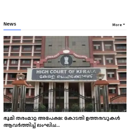
News
More
ഭൂമി തരംമാറ്റ അപേക്ഷ: കോടതി ഉത്തരവുകൾ
ആവർത്തിച്ച് ലംഘിച...