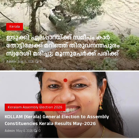
Gulf News
Loksabha Election 2024
Kerala
Technology
ഇടുക്കി ഏലപ്പാറയ്ക്ക് സമീപം കാർ
തോട്ടിലേക്ക് മറിഞ്ഞ് തിരുവനന്തപുരം
Health
സ്വദേശി മരിച്ചു; മൂന്നുപേർക്ക് പരിക്ക്
Admin
Aug 6, 2026
0
Jobs Mall
Automotive
Shop Online
Career
Keralam Assembly Election 2026
KOLLAM (Kerala) General Election to Assembly
Education
Constituencies Kerala Results May-2026
Admin
May 4, 2026
0
Business