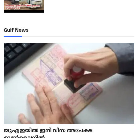
Gulf News
യുഎഇയിൽ ഇനി വീസ അപേക്ഷ
ഓൺലൈനിൽ