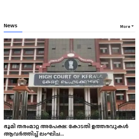
News
More
ഭൂമി തരംമാറ്റ അപേക്ഷ: കോടതി ഉത്തരവുകൾ
ആവർത്തിച്ച് ലംഘിച...