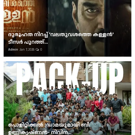
ദുരൂഹത നിറച്ച് 'വലതുവശത്തെ കള്ളന്‍'
ടീസര്‍ പുറത്ത്...
Admin
Jan 7, 2026
0
പൊളിറ്റിക്കല്‍ ഡ്രാമയുമായി ബി
ഉണ്ണികൃഷ്ണന്‍- നിവിന...