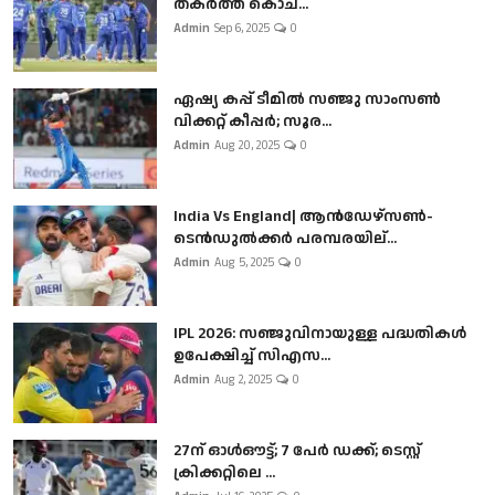
തകർത്ത് കൊച...
Admin
Sep 6, 2025
0
ഏഷ്യ കപ്പ് ടീമിൽ സഞ്ജു സാംസൺ
വിക്കറ്റ് കീപ്പർ; സൂര...
Admin
Aug 20, 2025
0
India Vs England| ആൻഡേഴ്സൺ-
ടെൻഡുല്‍ക്കർ പരമ്പരയില്...
Admin
Aug 5, 2025
0
IPL 2026: സഞ്ജുവിനായുള്ള പദ്ധതികൾ
ഉപേക്ഷിച്ച് സിഎസ...
Admin
Aug 2, 2025
0
27ന് ഓൾഔട്ട്; 7 പേർ ഡക്ക്; ടെസ്റ്റ്
ക്രിക്കറ്റിലെ ...