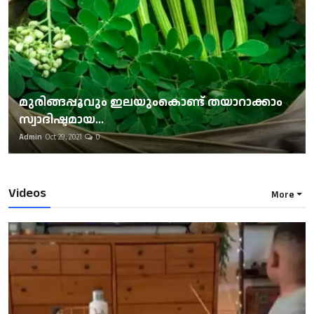
മുരിങ്ങപ്പൂവും ഇലയുംകൊണ്ട് തയാറാക്കാം
സ്വാദിഷ്ടമായ...
Admin
Oct 29, 2021
0
Videos
More