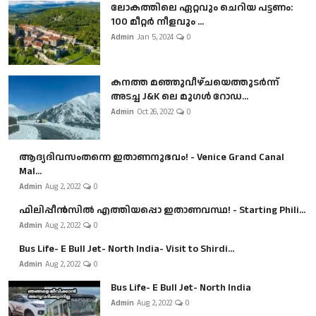
ലോകത്തിലെ ഏറ്റവും ചെറിയ പട്ടണം:
100 മീറ്റർ നീളവും ...
Admin
Jan 5, 2024
0
കനത്ത മഞ്ഞുവീഴ്ചയെത്തുടർന്ന്
അടച്ച J&K ലെ മുഗൾ റോഡ...
Admin
Oct 26, 2022
0
ആദ്യദിവസംതന്നെ ഇതാണനുഭവം! - Venice Grand Canal
Mal...
Admin
Aug 2, 2022
0
ഫിലിപ്പീൻസിൽ എത്തിയപ്പൊ ഇതാണവസ്ഥ! - Starting Phili...
Admin
Aug 2, 2022
0
Bus Life- E Bull Jet- North India- Visit to Shirdi...
Admin
Aug 2, 2022
0
Bus Life- E Bull Jet- North India
Admin
Aug 2, 2022
0