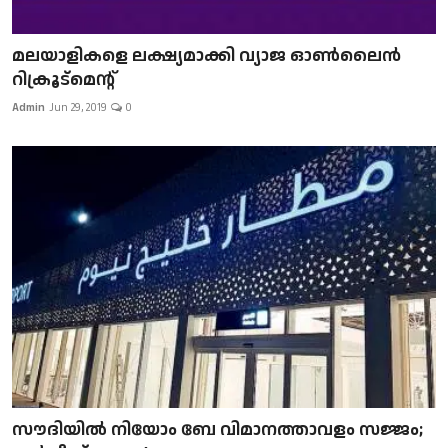
മലയാളികളെ ലക്ഷ്യമാക്കി വ്യാജ ഓൺലൈൻ
റിക്രൂട്മെന്റ്
Admin
Jun 29, 2019
0
സൗദിയിൽ നിയോം ബേ വിമാനത്താവളം സജ്ജം;