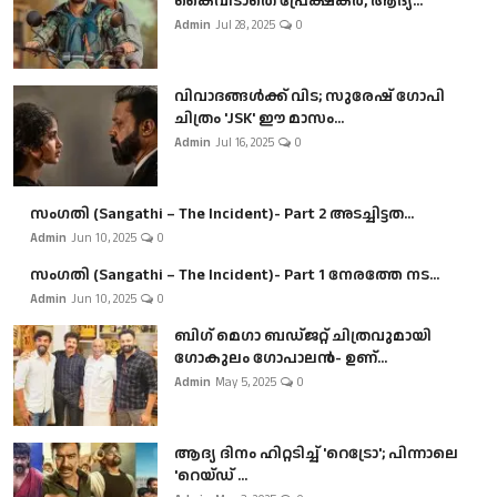
കൈവിടാതെ പ്രേക്ഷകർ, ആദ്യ...
Admin
Jul 28, 2025
0
വിവാദങ്ങൾക്ക് വിട; സുരേഷ് ഗോപി
ചിത്രം 'JSK' ഈ മാസം...
Admin
Jul 16, 2025
0
സംഗതി (Sangathi – The Incident)- Part 2 അടച്ചിട്ടത...
Admin
Jun 10, 2025
0
സംഗതി (Sangathi – The Incident)- Part 1 നേരത്തേ നട...
Admin
Jun 10, 2025
0
ബി​ഗ് മെഗാ ബഡ്ജറ്റ് ചിത്രവുമായി
ഗോകുലം ഗോപാലൻ- ഉണ്...
Admin
May 5, 2025
0
ആദ്യ ദിനം ഹിറ്റടിച്ച് 'റെട്രോ'; പിന്നാലെ
'റെയ്ഡ് ...