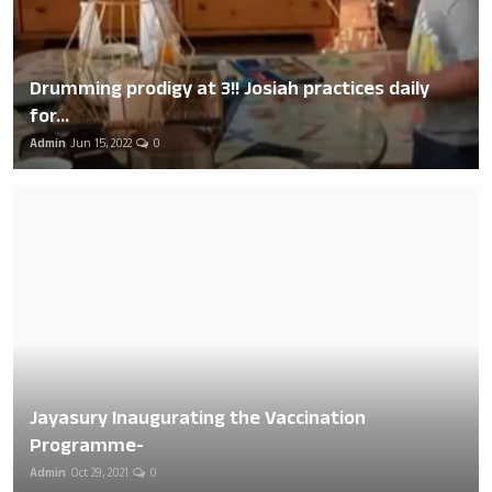
Drumming prodigy at 3!! Josiah practices daily
for...
Admin
Jun 15, 2022
0
Jayasury Inaugurating the Vaccination
Programme-
Admin
Oct 29, 2021
0