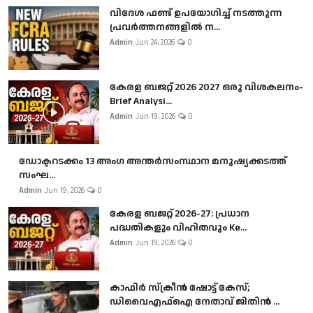
വിദേശ ഫണ്ട് ഉപയോഗിച്ച് നടത്തുന്ന
പ്രവർത്തനങ്ങളിൽ ന...
Admin
Jun 24, 2026
0
കേരള ബജറ്റ് 2026 2027 ഒരു വിശകലനം-
Brief Analysi...
Admin
Jun 19, 2026
0
ഡോക്ടറടക്കം 13 അംഗ അന്തർസംസ്ഥാന മനുഷ്യക്കടത്ത്
സംഘ...
Admin
Jun 19, 2026
0
കേരള ബജറ്റ് 2026-27: പ്രധാന
പദ്ധതികളും വിഹിതവും Ke...
Admin
Jun 19, 2026
0
കാഫിർ സ്‌ക്രീൻ ഷോട്ട് കേസ്;
ഡിവൈഎഫ്ഐ നേതാവ് ജിതിൻ ...