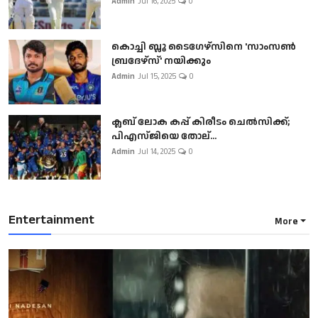
Admin
Jul 16, 2025
0
കൊച്ചി ബ്ലൂ ടൈഗേഴ്സിനെ 'സാംസൺ
ബ്രദേഴ്സ്' നയിക്കും
Admin
Jul 15, 2025
0
ക്ലബ് ലോക കപ്പ് കിരീടം ചെല്‍സിക്ക്;
പിഎസ്ജിയെ തോല്...
Admin
Jul 14, 2025
0
Entertainment
More