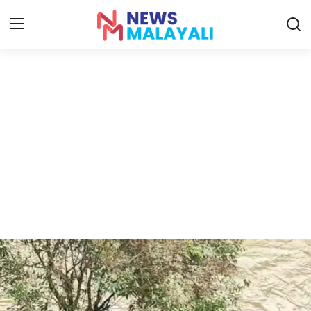
Home
Contact
Gallery
News
Travelers Vlog
Entertainment
Sports
Food