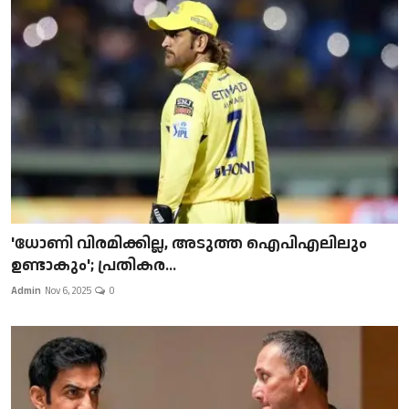
'ധോണി വിരമിക്കില്ല, അടുത്ത ഐപിഎലിലും
ഉണ്ടാകും'; പ്രതികര...
Admin
Nov 6, 2025
0