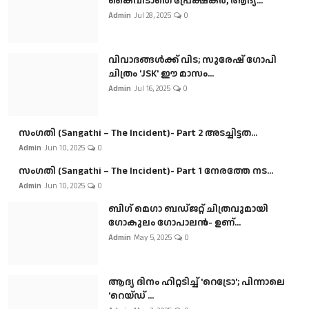
കൈവിടാതെ പ്രേക്ഷകർ, ആദ്യ...
Admin
Jul 28, 2025
0
വിവാദങ്ങൾക്ക് വിട; സുരേഷ് ഗോപി
ചിത്രം 'JSK' ഈ മാസം...
Admin
Jul 16, 2025
0
സംഗതി (Sangathi – The Incident)- Part 2 അടച്ചിട്ടത...
Admin
Jun 10, 2025
0
സംഗതി (Sangathi – The Incident)- Part 1 നേരത്തേ നട...
Admin
Jun 10, 2025
0
ബി​ഗ് മെഗാ ബഡ്ജറ്റ് ചിത്രവുമായി
ഗോകുലം ഗോപാലൻ- ഉണ്...
Admin
May 5, 2025
0
ആദ്യ ദിനം ഹിറ്റടിച്ച് 'റെട്രോ'; പിന്നാലെ
'റെയ്ഡ് ...