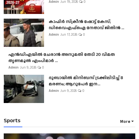
Admin
Jun 19, 2026
0
കാഫിർ സ്‌ക്രീൻ ഷോട്ട് കേസ്;
ഡിവൈഎഫ്ഐ നേതാവ് ജിതിൻ ...
Admin
Jun 17, 2026
0
എൻഡിഎയിൽ ചേരാൻ അനുമതി തേടി 20 വിമത
തൃണമൂൽ എംപിമാർ ...
Admin
Jun 9, 2026
0
ദുബായിൽ മിനിബസ്​ ട്രക്കിലിടിച്ച് 8
മരണം; ആറുപേർ ഇന...
Admin
Jun 9, 2026
0
Sports
More