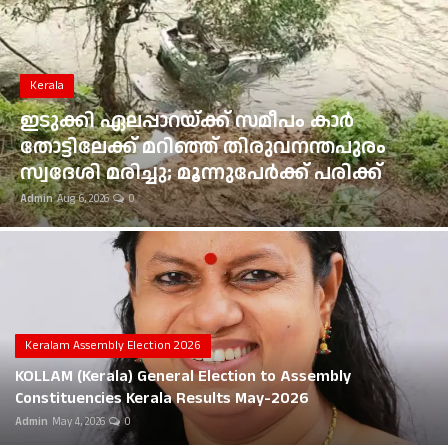
Gulf News
Loksabha Election 2024
Kerala
Technology
ഇടുക്കി ഏലപ്പാറയ്ക്ക് സമീപം കാർ
തോട്ടിലേക്ക് മറിഞ്ഞ് തിരുവനന്തപുരം
Health
സ്വദേശി മരിച്ചു; മൂന്നുപേർക്ക് പരിക്ക്
Admin
Aug 6, 2026
0
Jobs Mall
Automotive
Shop Online
Career
Keralam Assembly Election 2026
KOLLAM (Kerala) General Election to Assembly
Education
Constituencies Kerala Results May-2026
Admin
May 4, 2026
0
Business