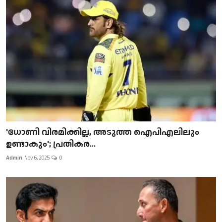
'ധോണി വിരമിക്കില്ല, അടുത്ത ഐപിഎലിലും
ഉണ്ടാകും'; പ്രതികര...
Admin
Nov 6, 2025
0