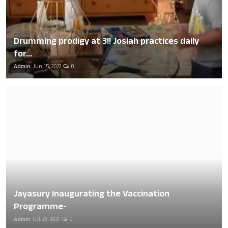
Drumming prodigy at 3!! Josiah practices daily
for...
Admin
Jun 15, 2022
0
Jayasury Inaugurating the Vaccination
Programme-
Admin
Oct 29, 2021
0