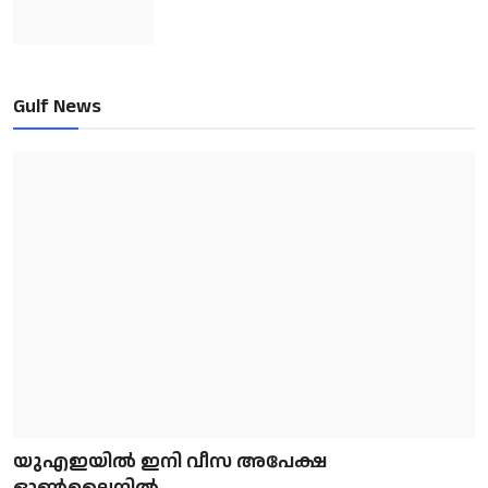
Gulf News
യുഎഇയിൽ ഇനി വീസ അപേക്ഷ
ഓൺലൈനിൽ