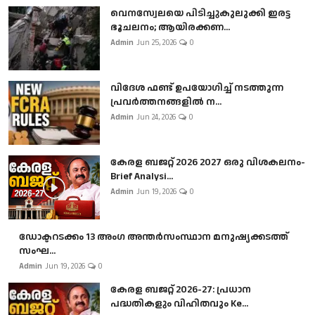
വെനസ്വേലയെ പിടിച്ചുകുലുക്കി ഇരട്ട
ഭൂചലനം; ആയിരക്കണ...
Admin
Jun 25, 2026
0
വിദേശ ഫണ്ട് ഉപയോഗിച്ച് നടത്തുന്ന
പ്രവർത്തനങ്ങളിൽ ന...
Admin
Jun 24, 2026
0
കേരള ബജറ്റ് 2026 2027 ഒരു വിശകലനം-
Brief Analysi...
Admin
Jun 19, 2026
0
ഡോക്ടറടക്കം 13 അംഗ അന്തർസംസ്ഥാന മനുഷ്യക്കടത്ത്
സംഘ...
Admin
Jun 19, 2026
0
കേരള ബജറ്റ് 2026-27: പ്രധാന
പദ്ധതികളും വിഹിതവും Ke...