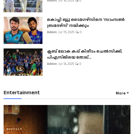
Admin
Jul 16, 2025
0
കൊച്ചി ബ്ലൂ ടൈഗേഴ്സിനെ 'സാംസൺ
ബ്രദേഴ്സ്' നയിക്കും
Admin
Jul 15, 2025
0
ക്ലബ് ലോക കപ്പ് കിരീടം ചെല്‍സിക്ക്;
പിഎസ്ജിയെ തോല്...
Admin
Jul 14, 2025
0
Entertainment
More