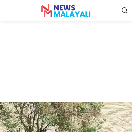
Home
Contact
Gallery
News
Travelers Vlog
Entertainment
Sports
Food