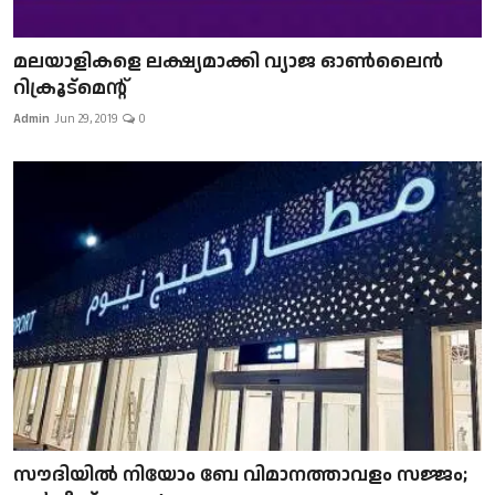
മലയാളികളെ ലക്ഷ്യമാക്കി വ്യാജ ഓൺലൈൻ
റിക്രൂട്മെന്റ്
Admin
Jun 29, 2019
0
സൗദിയിൽ നിയോം ബേ വിമാനത്താവളം സജ്ജം;