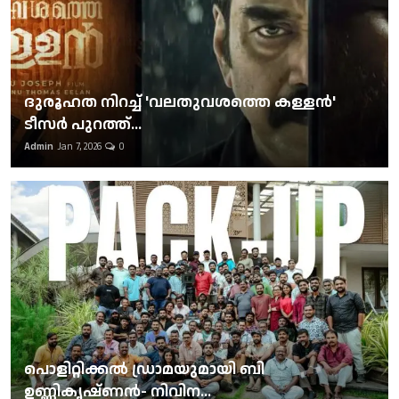
ദുരൂഹത നിറച്ച് 'വലതുവശത്തെ കള്ളന്‍'
ടീസര്‍ പുറത്ത്...
Admin
Jan 7, 2026
0
പൊളിറ്റിക്കല്‍ ഡ്രാമയുമായി ബി
ഉണ്ണികൃഷ്ണന്‍- നിവിന...