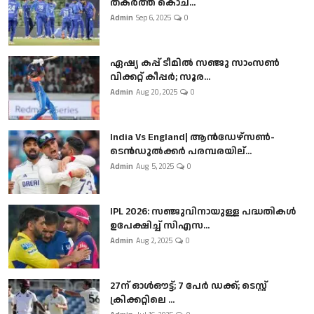
തകർത്ത് കൊച...
Admin
Sep 6, 2025
0
ഏഷ്യ കപ്പ് ടീമിൽ സഞ്ജു സാംസൺ
വിക്കറ്റ് കീപ്പർ; സൂര...
Admin
Aug 20, 2025
0
India Vs England| ആൻഡേഴ്സൺ-
ടെൻഡുല്‍ക്കർ പരമ്പരയില്...
Admin
Aug 5, 2025
0
IPL 2026: സഞ്ജുവിനായുള്ള പദ്ധതികൾ
ഉപേക്ഷിച്ച് സിഎസ...
Admin
Aug 2, 2025
0
27ന് ഓൾഔട്ട്; 7 പേർ ഡക്ക്; ടെസ്റ്റ്
ക്രിക്കറ്റിലെ ...