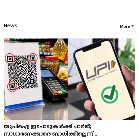
News
More
യുപിഐ ഇടപാടുകൾക്ക് ചാർജ്;
സാധാരണക്കാരെ ബാധിക്കില്ലെന്ന്...