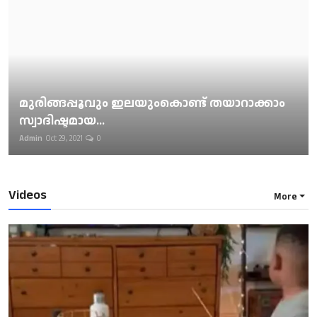
മുരിങ്ങപ്പൂവും ഇലയുംകൊണ്ട് തയാറാക്കാം
സ്വാദിഷ്ടമായ...
Admin
Oct 29, 2021
0
Videos
More