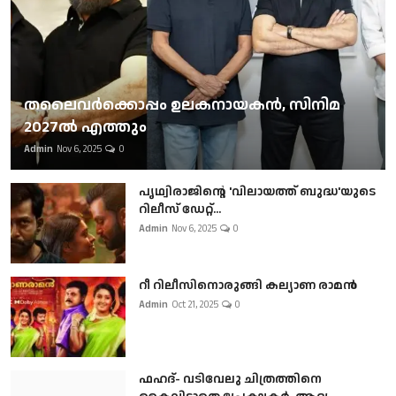
തലൈവര്‍ക്കൊപ്പം ഉലകനായകന്‍, സിനിമ
2027ല്‍ എത്തും
Admin
Nov 6, 2025
0
പൃഥ്വിരാജിന്റെ 'വിലായത്ത് ബുദ്ധ'യുടെ
റിലീസ് ഡേറ്റ്...
Admin
Nov 6, 2025
0
റീ റിലീസിനൊരുങ്ങി കല്യാണ രാമൻ
Admin
Oct 21, 2025
0
ഫഹദ്- വടിവേലു ചിത്രത്തിനെ