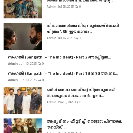
കൈവിടാതെ പ്രേക്ഷകർ, ആദ്യ...
Admin
Jul 28, 2025
0
വിവാദങ്ങൾക്ക് വിട; സുരേഷ് ഗോപി
ചിത്രം 'JSK' ഈ മാസം...
Admin
Jul 16, 2025
0
സംഗതി (Sangathi – The Incident)- Part 2 അടച്ചിട്ടത...
Admin
Jun 10, 2025
0
സംഗതി (Sangathi – The Incident)- Part 1 നേരത്തേ നട...
Admin
Jun 10, 2025
0
ബി​ഗ് മെഗാ ബഡ്ജറ്റ് ചിത്രവുമായി
ഗോകുലം ഗോപാലൻ- ഉണ്...
Admin
May 5, 2025
0
ആദ്യ ദിനം ഹിറ്റടിച്ച് 'റെട്രോ'; പിന്നാലെ
'റെയ്ഡ് ...