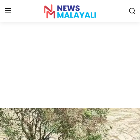
Home
Contact
Gallery
News
Travelers Vlog
Entertainment
Sports
Food