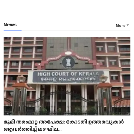
News
More
ഭൂമി തരംമാറ്റ അപേക്ഷ: കോടതി ഉത്തരവുകൾ
ആവർത്തിച്ച് ലംഘിച...