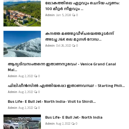
ലോകത്തിലെ ഏറ്റവും ചെറിയ പട്ടണം:
100 മീറ്റർ നീളവും ...
Admin
Jan 5, 2024
0
കനത്ത മഞ്ഞുവീഴ്ചയെത്തുടർന്ന്
അടച്ച J&K ലെ മുഗൾ റോഡ...
Admin
Oct 26, 2022
0
ആദ്യദിവസംതന്നെ ഇതാണനുഭവം! - Venice Grand Canal
Mal...
Admin
Aug 2, 2022
0
ഫിലിപ്പീൻസിൽ എത്തിയപ്പൊ ഇതാണവസ്ഥ! - Starting Phili...
Admin
Aug 2, 2022
0
Bus Life- E Bull Jet- North India- Visit to Shirdi...
Admin
Aug 2, 2022
0
Bus Life- E Bull Jet- North India
Admin
Aug 2, 2022
0