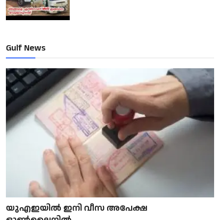
Gulf News
യുഎഇയിൽ ഇനി വീസ അപേക്ഷ
ഓൺലൈനിൽ