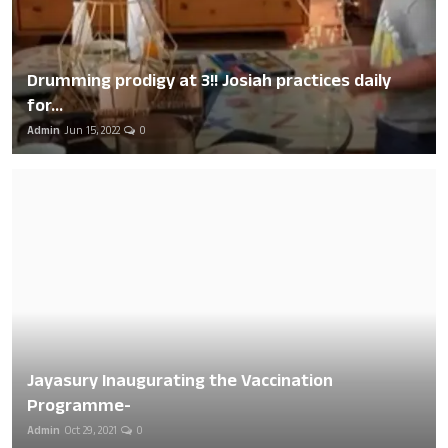
Drumming prodigy at 3!! Josiah practices daily
for...
Admin
Jun 15, 2022
0
Jayasury Inaugurating the Vaccination
Programme-
Admin
Oct 29, 2021
0