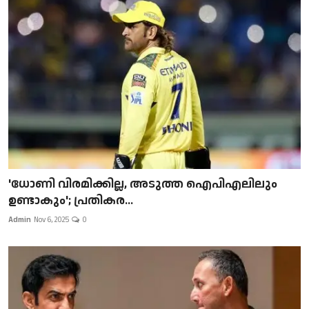
'ധോണി വിരമിക്കില്ല, അടുത്ത ഐപിഎലിലും
ഉണ്ടാകും'; പ്രതികര...
Admin
Nov 6, 2025
0