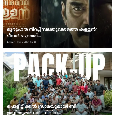
ദുരൂഹത നിറച്ച് 'വലതുവശത്തെ കള്ളന്‍'
ടീസര്‍ പുറത്ത്...
Admin
Jan 7, 2026
0
പൊളിറ്റിക്കല്‍ ഡ്രാമയുമായി ബി
ഉണ്ണികൃഷ്ണന്‍- നിവിന...