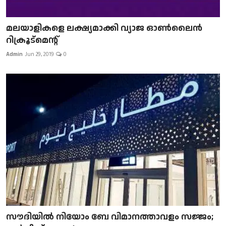
മലയാളികളെ ലക്ഷ്യമാക്കി വ്യാജ ഓൺലൈൻ
റിക്രൂട്മെന്റ്
Admin
Jun 29, 2019
0
സൗദിയിൽ നിയോം ബേ വിമാനത്താവളം സജ്ജം;