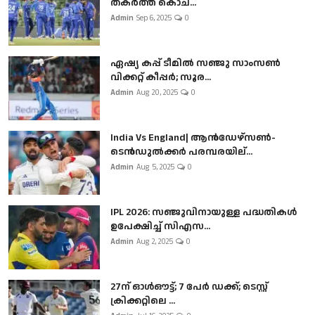
തകർത്ത് കൊച...
Admin
Sep 6, 2025
0
ഏഷ്യ കപ്പ് ടീമിൽ സഞ്ജു സാംസൺ
വിക്കറ്റ് കീപ്പർ; സൂര...
Admin
Aug 20, 2025
0
India Vs England| ആൻഡേഴ്സൺ-
ടെൻഡുല്‍ക്കർ പരമ്പരയില്...
Admin
Aug 5, 2025
0
IPL 2026: സഞ്ജുവിനായുള്ള പദ്ധതികൾ
ഉപേക്ഷിച്ച് സിഎസ...
Admin
Aug 2, 2025
0
27ന് ഓൾഔട്ട്; 7 പേർ ഡക്ക്; ടെസ്റ്റ്
ക്രിക്കറ്റിലെ ...