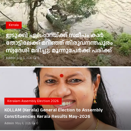
Gulf News
Loksabha Election 2024
Kerala
Technology
ഇടുക്കി ഏലപ്പാറയ്ക്ക് സമീപം കാർ
തോട്ടിലേക്ക് മറിഞ്ഞ് തിരുവനന്തപുരം
Health
സ്വദേശി മരിച്ചു; മൂന്നുപേർക്ക് പരിക്ക്
Admin
Aug 6, 2026
0
Jobs Mall
Automotive
Shop Online
Career
Keralam Assembly Election 2026
KOLLAM (Kerala) General Election to Assembly
Education
Constituencies Kerala Results May-2026
Admin
May 4, 2026
0
Business