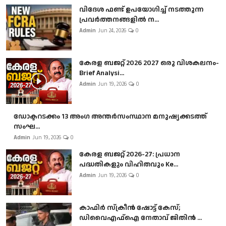
വിദേശ ഫണ്ട് ഉപയോഗിച്ച് നടത്തുന്ന
പ്രവർത്തനങ്ങളിൽ ന...
Admin
Jun 24, 2026
0
കേരള ബജറ്റ് 2026 2027 ഒരു വിശകലനം-
Brief Analysi...
Admin
Jun 19, 2026
0
ഡോക്ടറടക്കം 13 അംഗ അന്തർസംസ്ഥാന മനുഷ്യക്കടത്ത്
സംഘ...
Admin
Jun 19, 2026
0
കേരള ബജറ്റ് 2026-27: പ്രധാന
പദ്ധതികളും വിഹിതവും Ke...
Admin
Jun 19, 2026
0
കാഫിർ സ്‌ക്രീൻ ഷോട്ട് കേസ്;
ഡിവൈഎഫ്ഐ നേതാവ് ജിതിൻ ...