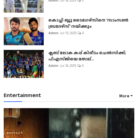
Admin
Jul 16, 2025
0
കൊച്ചി ബ്ലൂ ടൈഗേഴ്സിനെ 'സാംസൺ
ബ്രദേഴ്സ്' നയിക്കും
Admin
Jul 15, 2025
0
ക്ലബ് ലോക കപ്പ് കിരീടം ചെല്‍സിക്ക്;
പിഎസ്ജിയെ തോല്...
Admin
Jul 14, 2025
0
Entertainment
More