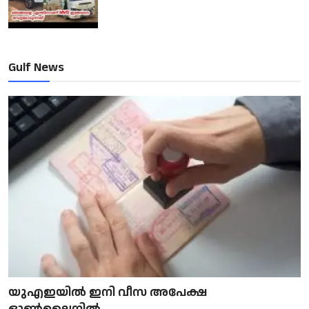
Gulf News
യുഎഇയിൽ ഇനി വീസ അപേക്ഷ
ഓൺലൈനിൽ