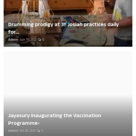
Drumming prodigy at 3!! Josiah practices daily
for...
Admin
Jun 15, 2022
0
Jayasury Inaugurating the Vaccination
Programme-
Admin
Oct 29, 2021
0