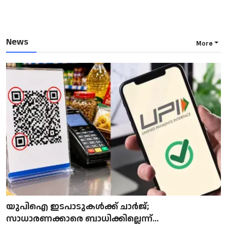
News
More
യുപിഐ ഇടപാടുകൾക്ക് ചാർജ്;
സാധാരണക്കാരെ ബാധിക്കില്ലെന്ന്...