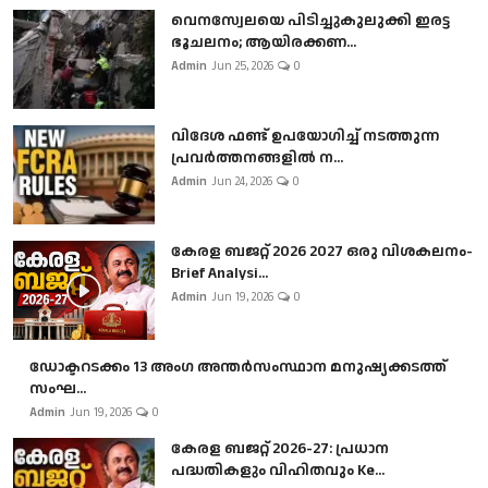
വെനസ്വേലയെ പിടിച്ചുകുലുക്കി ഇരട്ട
ഭൂചലനം; ആയിരക്കണ...
Admin
Jun 25, 2026
0
വിദേശ ഫണ്ട് ഉപയോഗിച്ച് നടത്തുന്ന
പ്രവർത്തനങ്ങളിൽ ന...
Admin
Jun 24, 2026
0
കേരള ബജറ്റ് 2026 2027 ഒരു വിശകലനം-
Brief Analysi...
Admin
Jun 19, 2026
0
ഡോക്ടറടക്കം 13 അംഗ അന്തർസംസ്ഥാന മനുഷ്യക്കടത്ത്
സംഘ...
Admin
Jun 19, 2026
0
കേരള ബജറ്റ് 2026-27: പ്രധാന
പദ്ധതികളും വിഹിതവും Ke...