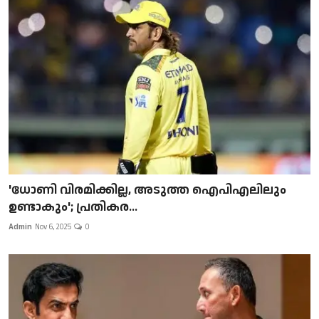
'ധോണി വിരമിക്കില്ല, അടുത്ത ഐപിഎലിലും
ഉണ്ടാകും'; പ്രതികര...
Admin
Nov 6, 2025
0