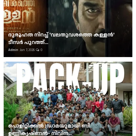
ദുരൂഹത നിറച്ച് 'വലതുവശത്തെ കള്ളന്‍'
ടീസര്‍ പുറത്ത്...
Admin
Jan 7, 2026
0
പൊളിറ്റിക്കല്‍ ഡ്രാമയുമായി ബി
ഉണ്ണികൃഷ്ണന്‍- നിവിന...