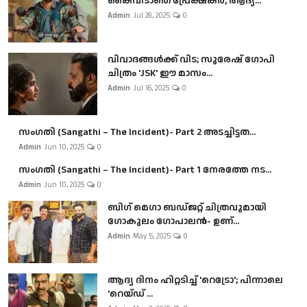
കൈവിടാതെ പ്രേക്ഷകർ, ആദ്യ...
Admin
Jul 28, 2025
0
വിവാദങ്ങൾക്ക് വിട; സുരേഷ് ഗോപി
ചിത്രം 'JSK' ഈ മാസം...
Admin
Jul 16, 2025
0
സംഗതി (Sangathi – The Incident)- Part 2 അടച്ചിട്ടത...
Admin
Jun 10, 2025
0
സംഗതി (Sangathi – The Incident)- Part 1 നേരത്തേ നട...
Admin
Jun 10, 2025
0
ബി​ഗ് മെഗാ ബഡ്ജറ്റ് ചിത്രവുമായി
ഗോകുലം ഗോപാലൻ- ഉണ്...
Admin
May 5, 2025
0
ആദ്യ ദിനം ഹിറ്റടിച്ച് 'റെട്രോ'; പിന്നാലെ
'റെയ്ഡ് ...