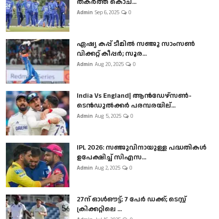
തകർത്ത് കൊച...
Admin
Sep 6, 2025
0
ഏഷ്യ കപ്പ് ടീമിൽ സഞ്ജു സാംസൺ
വിക്കറ്റ് കീപ്പർ; സൂര...
Admin
Aug 20, 2025
0
India Vs England| ആൻഡേഴ്സൺ-
ടെൻഡുല്‍ക്കർ പരമ്പരയില്...
Admin
Aug 5, 2025
0
IPL 2026: സഞ്ജുവിനായുള്ള പദ്ധതികൾ
ഉപേക്ഷിച്ച് സിഎസ...
Admin
Aug 2, 2025
0
27ന് ഓൾഔട്ട്; 7 പേർ ഡക്ക്; ടെസ്റ്റ്
ക്രിക്കറ്റിലെ ...