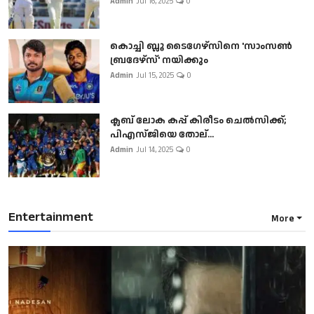
Admin
Jul 16, 2025
0
കൊച്ചി ബ്ലൂ ടൈഗേഴ്സിനെ 'സാംസൺ
ബ്രദേഴ്സ്' നയിക്കും
Admin
Jul 15, 2025
0
ക്ലബ് ലോക കപ്പ് കിരീടം ചെല്‍സിക്ക്;
പിഎസ്ജിയെ തോല്...
Admin
Jul 14, 2025
0
Entertainment
More