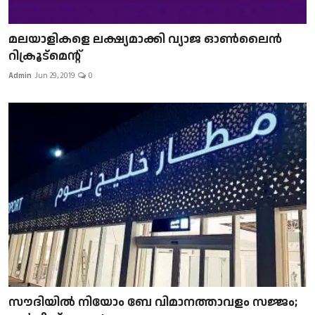
മലയാളികളെ ലക്ഷ്യമാക്കി വ്യാജ ഓൺലൈൻ
റിക്രൂട്മെന്റ്
Admin
Jun 29, 2019
0
സൗദിയിൽ നിയോം ബേ വിമാനത്താവളം സജ്ജം;