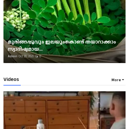
മുരിങ്ങപ്പൂവും ഇലയുംകൊണ്ട് തയാറാക്കാം
സ്വാദിഷ്ടമായ...
Admin
Oct 29, 2021
0
Videos
More