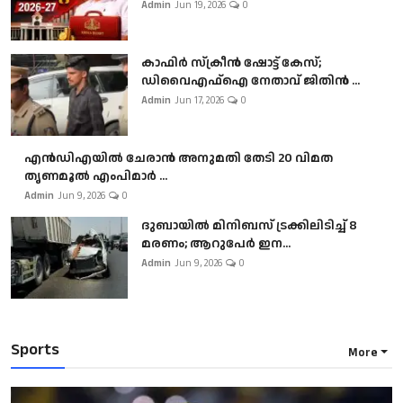
Admin
Jun 19, 2026
0
കാഫിർ സ്‌ക്രീൻ ഷോട്ട് കേസ്;
ഡിവൈഎഫ്ഐ നേതാവ് ജിതിൻ ...
Admin
Jun 17, 2026
0
എൻഡിഎയിൽ ചേരാൻ അനുമതി തേടി 20 വിമത
തൃണമൂൽ എംപിമാർ ...
Admin
Jun 9, 2026
0
ദുബായിൽ മിനിബസ്​ ട്രക്കിലിടിച്ച് 8
മരണം; ആറുപേർ ഇന...
Admin
Jun 9, 2026
0
Sports
More