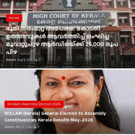
Gulf News
Kerala
Loksabha Election 2024
ഭൂമി തരംമാറ്റ അപേക്ഷ: കോടതി
Technology
ഉത്തരവുകൾ ആവർത്തിച്ച് ലംഘിച്ച
മൂവാറ്റുപുഴ ആർഡിഒയ്ക്ക് 25,000 രൂപ
Health
പിഴ
Admin
Aug 6, 2026
0
Jobs Mall
Automotive
Shop Online
Career
Keralam Assembly Election 2026
KOLLAM (Kerala) General Election to Assembly
Education
Constituencies Kerala Results May-2026
Admin
May 4, 2026
0
Business