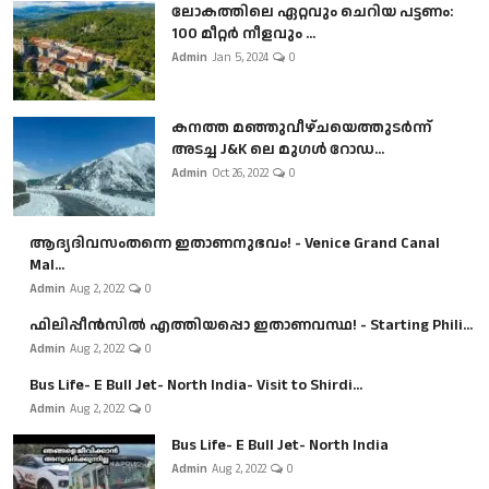
ലോകത്തിലെ ഏറ്റവും ചെറിയ പട്ടണം:
100 മീറ്റർ നീളവും ...
Admin
Jan 5, 2024
0
കനത്ത മഞ്ഞുവീഴ്ചയെത്തുടർന്ന്
അടച്ച J&K ലെ മുഗൾ റോഡ...
Admin
Oct 26, 2022
0
ആദ്യദിവസംതന്നെ ഇതാണനുഭവം! - Venice Grand Canal
Mal...
Admin
Aug 2, 2022
0
ഫിലിപ്പീൻസിൽ എത്തിയപ്പൊ ഇതാണവസ്ഥ! - Starting Phili...
Admin
Aug 2, 2022
0
Bus Life- E Bull Jet- North India- Visit to Shirdi...
Admin
Aug 2, 2022
0
Bus Life- E Bull Jet- North India
Admin
Aug 2, 2022
0