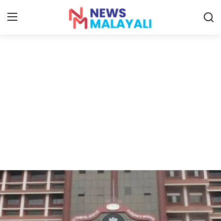
Home
Contact
Gallery
News
Travelers Vlog
Entertainment
Sports
Food