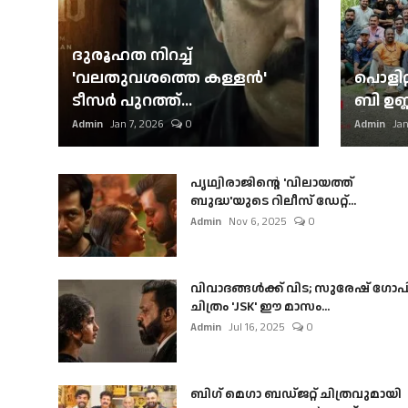
ദുരൂഹത നിറച്ച്
'വലതുവശത്തെ കള്ളന്‍'
പൊളിറ്
ടീസര്‍ പുറത്ത്...
ബി ഉണ്
Admin
Jan 7, 2026
0
Admin
Jan
പൃഥ്വിരാജിന്റെ 'വിലായത്ത്
ബുദ്ധ'യുടെ റിലീസ് ഡേറ്റ്...
Admin
Nov 6, 2025
0
വിവാദങ്ങൾക്ക് വിട; സുരേഷ് ഗോപ
ചിത്രം 'JSK' ഈ മാസം...
Admin
Jul 16, 2025
0
ബി​ഗ് മെഗാ ബഡ്ജറ്റ് ചിത്രവുമായി