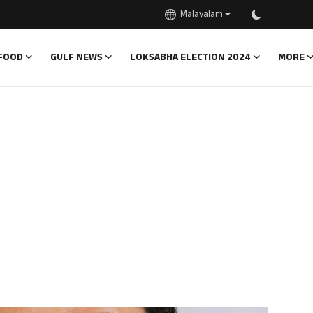
Malayalam
FOOD
GULF NEWS
LOKSABHA ELECTION 2024
MORE