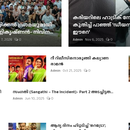
കരിയറിലെ ഹാട്രിക് നേട്
റിക്കല്‍ ഡ്രാമയുമായി
കുതിച്ച് പാഞ്ഞ് 'ഡീയസ
ണികൃഷ്ണന്‍- നിവിന...
ഈറെ'
 7, 2026
0
Admin
Nov 6, 2025
0
റീ റിലീസിനൊരുങ്ങി കല്യാണ
രാമൻ
Admin
Oct 21, 2025
0
ി
സംഗതി (Sangathi – The Incident)- Part 2 അടച്ചിട്ടത...
Admin
Jun 10, 2025
0
ആദ്യ ദിനം ഹിറ്റടിച്ച് 'റെട്രോ';