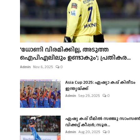
'ധോണി വിരമിക്കില്ല, അടുത്ത
ഐപിഎലിലും ഉണ്ടാകും'; പ്രതികര...
Admin
Nov 6, 2025
0
Asia Cup 2025: ഏഷ്യാ കപ്പ് കിരീടം
ഇന്ത്യയ്ക്ക്
Admin
Sep 29, 2025
0
ഏഷ്യ കപ്പ് ടീമിൽ സഞ്ജു സാംസ
വിക്കറ്റ് കീപ്പർ; സൂര...
Admin
Aug 20, 2025
0