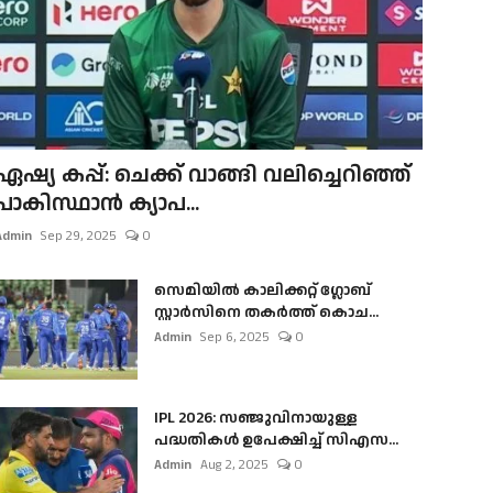
ഏഷ്യ കപ്പ്: ചെക്ക് വാങ്ങി വലിച്ചെറിഞ്ഞ്
പാകിസ്ഥാൻ ക്യാപ...
Admin
Sep 29, 2025
0
സെമിയിൽ കാലിക്കറ്റ് ഗ്ലോബ്
സ്റ്റാർസിനെ തകർത്ത് കൊച...
Admin
Sep 6, 2025
0
IPL 2026: സഞ്ജുവിനായുള്ള
പദ്ധതികൾ ഉപേക്ഷിച്ച് സിഎസ...
Admin
Aug 2, 2025
0