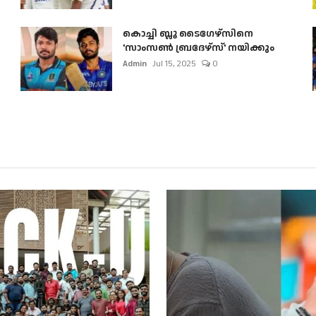
കൊച്ചി ബ്ലൂ ടൈഗേഴ്സിനെ
'സാംസൺ ബ്രദേഴ്സ്' നയിക്കും
Admin
Jul 15, 2025
0