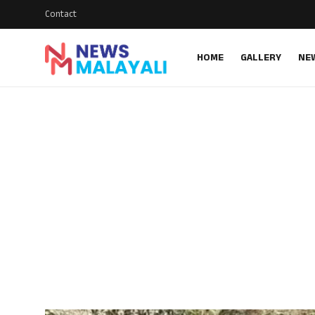
Contact
HOME
GALLERY
NE
Home
Contact
Gallery
News
Travelers Vlog
Entertainment
Sports
Food