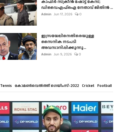
കാഫിർ സ്‌ക്രീൻ ഷോട്ട് കേസ്;
ഡിവൈഎഫ്ഐ നേതാവ് ജിതിൻ ...
Admin
Jun 17, 2026
0
ഇസ്രയേലിനെതിരെയുള്ള
സൈനിക നടപടി
അവസാനിപ്പിക്കുന്നു...
Admin
Jun 9, 2026
0
Tennis
കോമൺവെൽത്ത് ഗെയിംസ്-2022
Cricket
Football