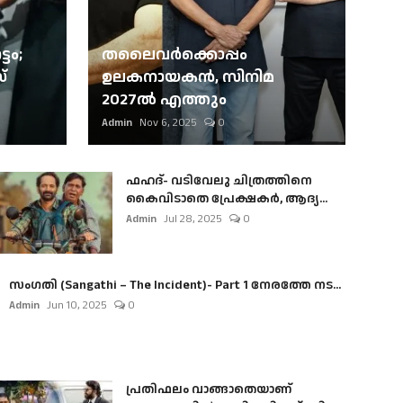
ടം;
തലൈവര്‍ക്കൊപ്പം
്
ഉലകനായകന്‍, സിനിമ
2027ല്‍ എത്തും
Admin
Nov 6, 2025
0
ഫഹദ്- വടിവേലു ചിത്രത്തിനെ
കൈവിടാതെ പ്രേക്ഷകർ, ആദ്യ...
Admin
Jul 28, 2025
0
സംഗതി (Sangathi – The Incident)- Part 1 നേരത്തേ നട...
Admin
Jun 10, 2025
0
പ്രതിഫലം വാങ്ങാതെയാണ്