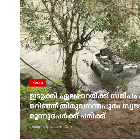
Gulf News
Loksabha Election 2024
Technology
Health
Jobs Mall
Automotive
Kerala
Shop Online
ഇടുക്കി ഏലപ്പാറയ്ക്ക് സമീപം 
്
മറിഞ്ഞ് തിരുവനന്തപുരം സ്വദേശ
Career
മൂന്നുപേർക്ക് പരിക്ക്
Education
Admin
Aug 6, 2026
0
Business