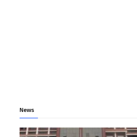
Local News
Earn Money
Tutorials
Malayalam
News