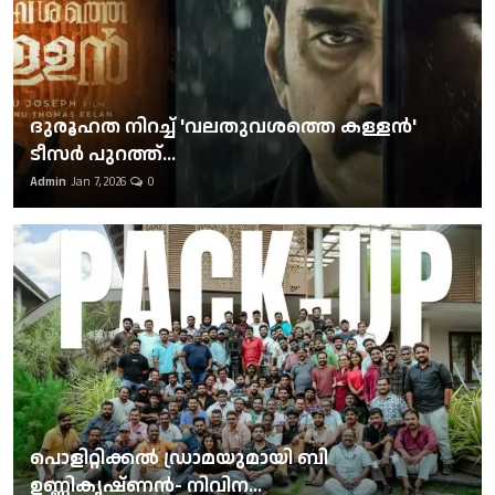
ദുരൂഹത നിറച്ച് 'വലതുവശത്തെ കള്ളന്‍'
ടീസര്‍ പുറത്ത്...
Admin
Jan 7, 2026
0
പൊളിറ്റിക്കല്‍ ഡ്രാമയുമായി ബി
ഉണ്ണികൃഷ്ണന്‍- നിവിന...