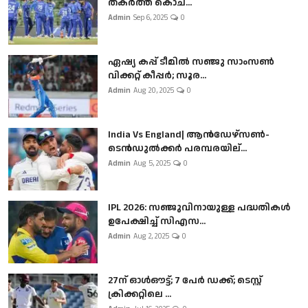
തകർത്ത് കൊച...
Admin
Sep 6, 2025
0
ഏഷ്യ കപ്പ് ടീമിൽ സഞ്ജു സാംസൺ
വിക്കറ്റ് കീപ്പർ; സൂര...
Admin
Aug 20, 2025
0
India Vs England| ആൻഡേഴ്സൺ-
ടെൻഡുല്‍ക്കർ പരമ്പരയില്...
Admin
Aug 5, 2025
0
IPL 2026: സഞ്ജുവിനായുള്ള പദ്ധതികൾ
ഉപേക്ഷിച്ച് സിഎസ...
Admin
Aug 2, 2025
0
27ന് ഓൾഔട്ട്; 7 പേർ ഡക്ക്; ടെസ്റ്റ്
ക്രിക്കറ്റിലെ ...