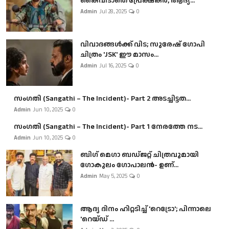
കൈവിടാതെ പ്രേക്ഷകർ, ആദ്യ...
Admin
Jul 28, 2025
0
വിവാദങ്ങൾക്ക് വിട; സുരേഷ് ഗോപി
ചിത്രം 'JSK' ഈ മാസം...
Admin
Jul 16, 2025
0
സംഗതി (Sangathi – The Incident)- Part 2 അടച്ചിട്ടത...
Admin
Jun 10, 2025
0
സംഗതി (Sangathi – The Incident)- Part 1 നേരത്തേ നട...
Admin
Jun 10, 2025
0
ബി​ഗ് മെഗാ ബഡ്ജറ്റ് ചിത്രവുമായി
ഗോകുലം ഗോപാലൻ- ഉണ്...
Admin
May 5, 2025
0
ആദ്യ ദിനം ഹിറ്റടിച്ച് 'റെട്രോ'; പിന്നാലെ
'റെയ്ഡ് ...