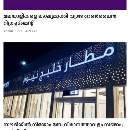
മലയാളികളെ ലക്ഷ്യമാക്കി വ്യാജ ഓൺലൈൻ
റിക്രൂട്മെന്റ്
Admin
Jun 29, 2019
0
സൗദിയിൽ നിയോം ബേ വിമാനത്താവളം സജ്ജം;