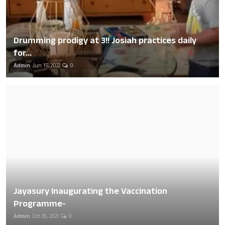
Drumming prodigy at 3!! Josiah practices daily
for...
Admin
Jun 15, 2022
0
Jayasury Inaugurating the Vaccination
Programme-
Admin
Oct 29, 2021
0