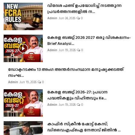
വിദേശ ഫണ്ട് ഉപയോഗിച്ച് നടത്തുന്ന
പ്രവർത്തനങ്ങളിൽ ന...
Admin
Jun 24, 2026
0
കേരള ബജറ്റ് 2026 2027 ഒരു വിശകലനം-
Brief Analysi...
Admin
Jun 19, 2026
0
ഡോക്ടറടക്കം 13 അംഗ അന്തർസംസ്ഥാന മനുഷ്യക്കടത്ത്
സംഘ...
Admin
Jun 19, 2026
0
കേരള ബജറ്റ് 2026-27: പ്രധാന
പദ്ധതികളും വിഹിതവും Ke...
Admin
Jun 19, 2026
0
കാഫിർ സ്‌ക്രീൻ ഷോട്ട് കേസ്;
ഡിവൈഎഫ്ഐ നേതാവ് ജിതിൻ ...