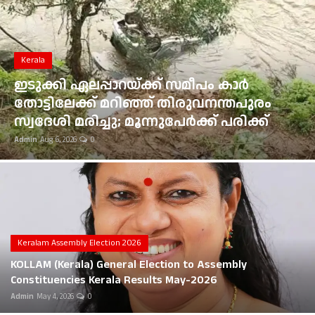
Gulf News
Loksabha Election 2024
Kerala
Technology
ഇടുക്കി ഏലപ്പാറയ്ക്ക് സമീപം കാർ
തോട്ടിലേക്ക് മറിഞ്ഞ് തിരുവനന്തപുരം
Health
സ്വദേശി മരിച്ചു; മൂന്നുപേർക്ക് പരിക്ക്
Admin
Aug 6, 2026
0
Jobs Mall
Automotive
Shop Online
Career
Keralam Assembly Election 2026
KOLLAM (Kerala) General Election to Assembly
Education
Constituencies Kerala Results May-2026
Admin
May 4, 2026
0
Business