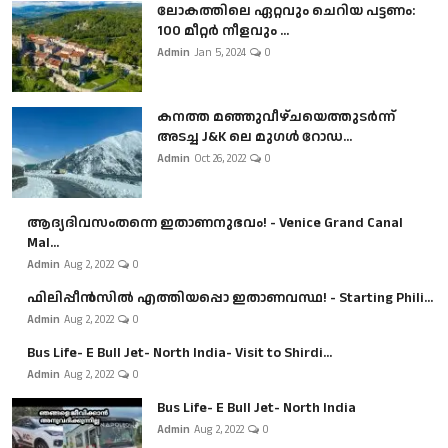
ലോകത്തിലെ ഏറ്റവും ചെറിയ പട്ടണം:
100 മീറ്റർ നീളവും ...
Admin
Jan 5, 2024
0
കനത്ത മഞ്ഞുവീഴ്ചയെത്തുടർന്ന്
അടച്ച J&K ലെ മുഗൾ റോഡ...
Admin
Oct 26, 2022
0
ആദ്യദിവസംതന്നെ ഇതാണനുഭവം! - Venice Grand Canal
Mal...
Admin
Aug 2, 2022
0
ഫിലിപ്പീൻസിൽ എത്തിയപ്പൊ ഇതാണവസ്ഥ! - Starting Phili...
Admin
Aug 2, 2022
0
Bus Life- E Bull Jet- North India- Visit to Shirdi...
Admin
Aug 2, 2022
0
Bus Life- E Bull Jet- North India
Admin
Aug 2, 2022
0