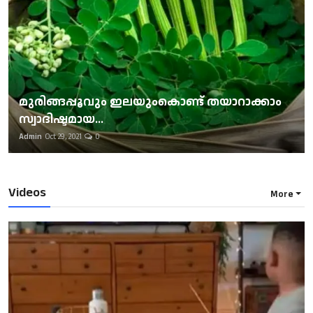
മുരിങ്ങപ്പൂവും ഇലയുംകൊണ്ട് തയാറാക്കാം
സ്വാദിഷ്ടമായ...
Admin
Oct 29, 2021
0
Videos
More