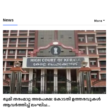
News
More
ഭൂമി തരംമാറ്റ അപേക്ഷ: കോടതി ഉത്തരവുകൾ
ആവർത്തിച്ച് ലംഘിച...