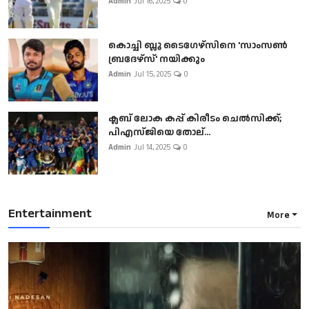
Admin
Jul 16, 2025
0
കൊച്ചി ബ്ലൂ ടൈഗേഴ്സിനെ 'സാംസൺ
ബ്രദേഴ്സ്' നയിക്കും
Admin
Jul 15, 2025
0
ക്ലബ് ലോക കപ്പ് കിരീടം ചെല്‍സിക്ക്;
പിഎസ്ജിയെ തോല്...
Admin
Jul 14, 2025
0
Entertainment
More