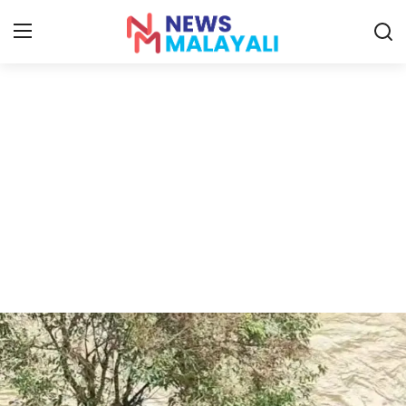
Home
Contact
Gallery
News
Travelers Vlog
Entertainment
Sports
Food