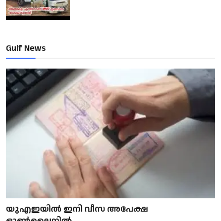
Gulf News
യുഎഇയിൽ ഇനി വീസ അപേക്ഷ
ഓൺലൈനിൽ