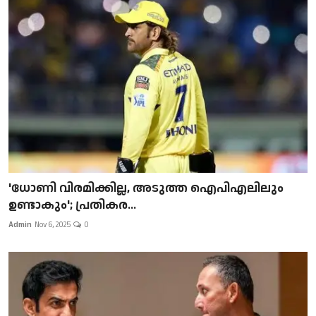
'ധോണി വിരമിക്കില്ല, അടുത്ത ഐപിഎലിലും
ഉണ്ടാകും'; പ്രതികര...
Admin
Nov 6, 2025
0