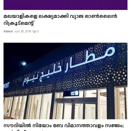
മലയാളികളെ ലക്ഷ്യമാക്കി വ്യാജ ഓൺലൈൻ
റിക്രൂട്മെന്റ്
Admin
Jun 29, 2019
0
സൗദിയിൽ നിയോം ബേ വിമാനത്താവളം സജ്ജം;