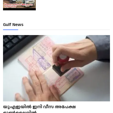
Gulf News
യുഎഇയിൽ ഇനി വീസ അപേക്ഷ
ഓൺലൈനിൽ