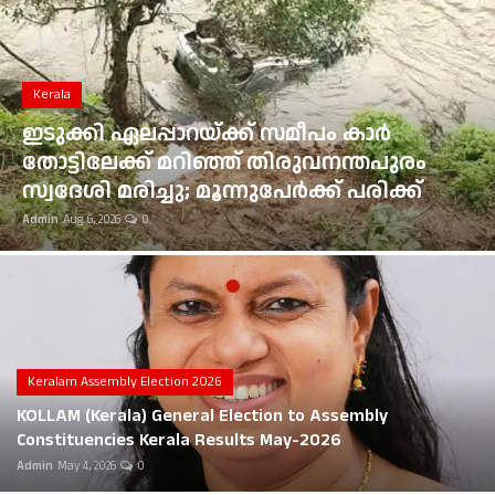
Gulf News
Kerala
Loksabha Election 2024
ഭൂമി തരംമാറ്റ അപേക്ഷ: കോടതി
Technology
ഉത്തരവുകൾ ആവർത്തിച്ച് ലംഘിച്ച
മൂവാറ്റുപുഴ ആർഡിഒയ്ക്ക് 25,000 രൂപ
Health
പിഴ
Admin
Aug 6, 2026
0
Jobs Mall
Automotive
Shop Online
Career
Keralam Assembly Election 2026
KOLLAM (Kerala) General Election to Assembly
Education
Constituencies Kerala Results May-2026
Admin
May 4, 2026
0
Business