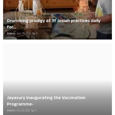
Drumming prodigy at 3!! Josiah practices daily
for...
Admin
Jun 15, 2022
0
Jayasury Inaugurating the Vaccination
Programme-
Admin
Oct 29, 2021
0