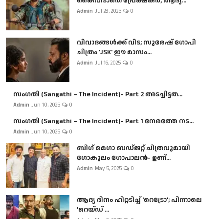
കൈവിടാതെ പ്രേക്ഷകർ, ആദ്യ...
Admin
Jul 28, 2025
0
വിവാദങ്ങൾക്ക് വിട; സുരേഷ് ഗോപി
ചിത്രം 'JSK' ഈ മാസം...
Admin
Jul 16, 2025
0
സംഗതി (Sangathi – The Incident)- Part 2 അടച്ചിട്ടത...
Admin
Jun 10, 2025
0
സംഗതി (Sangathi – The Incident)- Part 1 നേരത്തേ നട...
Admin
Jun 10, 2025
0
ബി​ഗ് മെഗാ ബഡ്ജറ്റ് ചിത്രവുമായി
ഗോകുലം ഗോപാലൻ- ഉണ്...
Admin
May 5, 2025
0
ആദ്യ ദിനം ഹിറ്റടിച്ച് 'റെട്രോ'; പിന്നാലെ
'റെയ്ഡ് ...