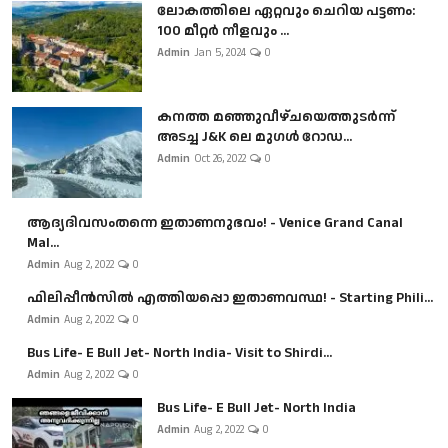
ലോകത്തിലെ ഏറ്റവും ചെറിയ പട്ടണം:
100 മീറ്റർ നീളവും ...
Admin
Jan 5, 2024
0
കനത്ത മഞ്ഞുവീഴ്ചയെത്തുടർന്ന്
അടച്ച J&K ലെ മുഗൾ റോഡ...
Admin
Oct 26, 2022
0
ആദ്യദിവസംതന്നെ ഇതാണനുഭവം! - Venice Grand Canal
Mal...
Admin
Aug 2, 2022
0
ഫിലിപ്പീൻസിൽ എത്തിയപ്പൊ ഇതാണവസ്ഥ! - Starting Phili...
Admin
Aug 2, 2022
0
Bus Life- E Bull Jet- North India- Visit to Shirdi...
Admin
Aug 2, 2022
0
Bus Life- E Bull Jet- North India
Admin
Aug 2, 2022
0