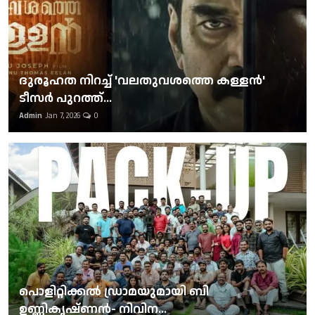
ദുരൂഹത നിറച്ച് 'വലതുവശത്തെ കള്ളന്‍'
ടീസര്‍ പുറത്ത്...
Admin
Jan 7, 2026
0
പൊളിറ്റിക്കല്‍ ഡ്രാമയുമായി ബി
ഉണ്ണികൃഷ്ണന്‍- നിവിന...