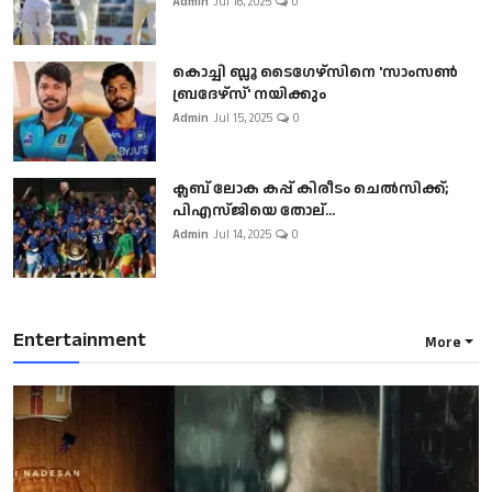
Admin
Jul 16, 2025
0
കൊച്ചി ബ്ലൂ ടൈഗേഴ്സിനെ 'സാംസൺ
ബ്രദേഴ്സ്' നയിക്കും
Admin
Jul 15, 2025
0
ക്ലബ് ലോക കപ്പ് കിരീടം ചെല്‍സിക്ക്;
പിഎസ്ജിയെ തോല്...
Admin
Jul 14, 2025
0
Entertainment
More