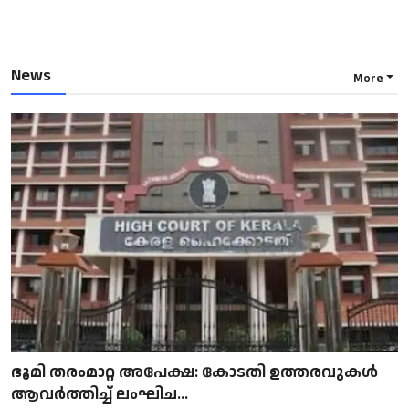
News
More
ഭൂമി തരംമാറ്റ അപേക്ഷ: കോടതി ഉത്തരവുകൾ
ആവർത്തിച്ച് ലംഘിച...