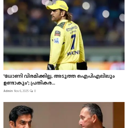
'ധോണി വിരമിക്കില്ല, അടുത്ത ഐപിഎലിലും
ഉണ്ടാകും'; പ്രതികര...
Admin
Nov 6, 2025
0