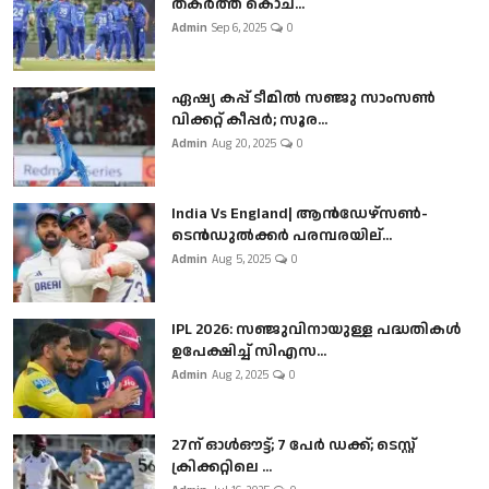
തകർത്ത് കൊച...
Admin
Sep 6, 2025
0
ഏഷ്യ കപ്പ് ടീമിൽ സഞ്ജു സാംസൺ
വിക്കറ്റ് കീപ്പർ; സൂര...
Admin
Aug 20, 2025
0
India Vs England| ആൻഡേഴ്സൺ-
ടെൻഡുല്‍ക്കർ പരമ്പരയില്...
Admin
Aug 5, 2025
0
IPL 2026: സഞ്ജുവിനായുള്ള പദ്ധതികൾ
ഉപേക്ഷിച്ച് സിഎസ...
Admin
Aug 2, 2025
0
27ന് ഓൾഔട്ട്; 7 പേർ ഡക്ക്; ടെസ്റ്റ്
ക്രിക്കറ്റിലെ ...