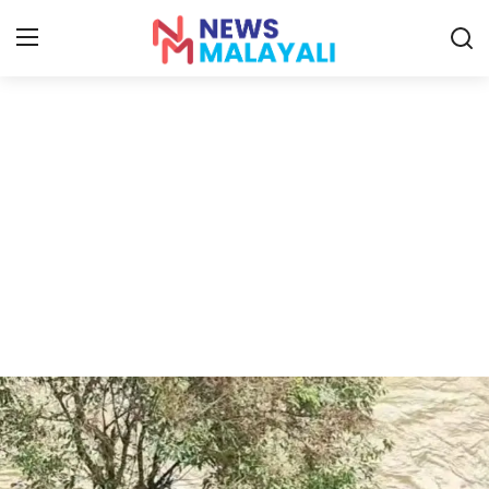
Home
Contact
Gallery
News
Travelers Vlog
Entertainment
Sports
Food