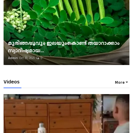
മുരിങ്ങപ്പൂവും ഇലയുംകൊണ്ട് തയാറാക്കാം
സ്വാദിഷ്ടമായ...
Admin
Oct 29, 2021
0
Videos
More