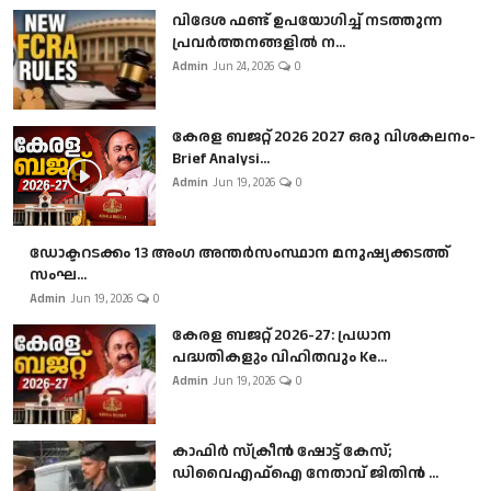
വിദേശ ഫണ്ട് ഉപയോഗിച്ച് നടത്തുന്ന
പ്രവർത്തനങ്ങളിൽ ന...
Admin
Jun 24, 2026
0
കേരള ബജറ്റ് 2026 2027 ഒരു വിശകലനം-
Brief Analysi...
Admin
Jun 19, 2026
0
ഡോക്ടറടക്കം 13 അംഗ അന്തർസംസ്ഥാന മനുഷ്യക്കടത്ത്
സംഘ...
Admin
Jun 19, 2026
0
കേരള ബജറ്റ് 2026-27: പ്രധാന
പദ്ധതികളും വിഹിതവും Ke...
Admin
Jun 19, 2026
0
കാഫിർ സ്‌ക്രീൻ ഷോട്ട് കേസ്;
ഡിവൈഎഫ്ഐ നേതാവ് ജിതിൻ ...