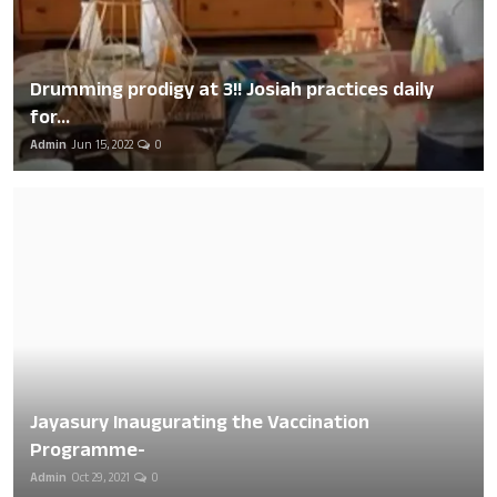
Drumming prodigy at 3!! Josiah practices daily
for...
Admin
Jun 15, 2022
0
Jayasury Inaugurating the Vaccination
Programme-
Admin
Oct 29, 2021
0