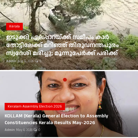
Gulf News
Kerala
Loksabha Election 2024
ഭൂമി തരംമാറ്റ അപേക്ഷ: കോടതി
Technology
ഉത്തരവുകൾ ആവർത്തിച്ച് ലംഘിച്ച
മൂവാറ്റുപുഴ ആർഡിഒയ്ക്ക് 25,000 രൂപ
Health
പിഴ
Admin
Aug 6, 2026
0
Jobs Mall
Automotive
Shop Online
Career
Keralam Assembly Election 2026
KOLLAM (Kerala) General Election to Assembly
Education
Constituencies Kerala Results May-2026
Admin
May 4, 2026
0
Business