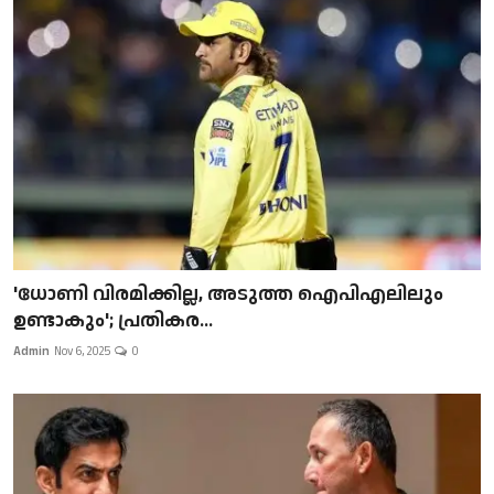
'ധോണി വിരമിക്കില്ല, അടുത്ത ഐപിഎലിലും
ഉണ്ടാകും'; പ്രതികര...
Admin
Nov 6, 2025
0