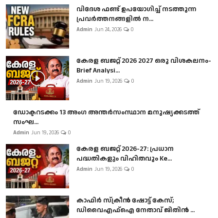
വിദേശ ഫണ്ട് ഉപയോഗിച്ച് നടത്തുന്ന
പ്രവർത്തനങ്ങളിൽ ന...
Admin
Jun 24, 2026
0
കേരള ബജറ്റ് 2026 2027 ഒരു വിശകലനം-
Brief Analysi...
Admin
Jun 19, 2026
0
ഡോക്ടറടക്കം 13 അംഗ അന്തർസംസ്ഥാന മനുഷ്യക്കടത്ത്
സംഘ...
Admin
Jun 19, 2026
0
കേരള ബജറ്റ് 2026-27: പ്രധാന
പദ്ധതികളും വിഹിതവും Ke...
Admin
Jun 19, 2026
0
കാഫിർ സ്‌ക്രീൻ ഷോട്ട് കേസ്;
ഡിവൈഎഫ്ഐ നേതാവ് ജിതിൻ ...