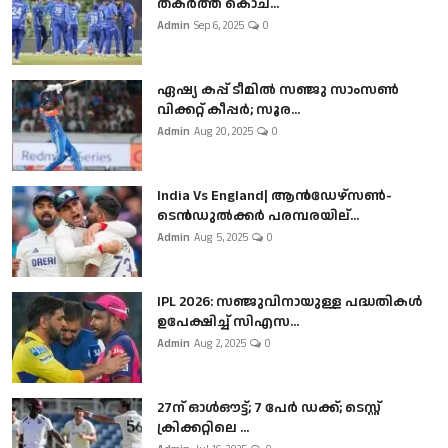
തകർത്ത് കൊച...
Admin
Sep 6, 2025
0
ഏഷ്യ കപ്പ് ടീമിൽ സഞ്ജു സാംസൺ
വിക്കറ്റ് കീപ്പർ; സൂര...
Admin
Aug 20, 2025
0
India Vs England| ആൻഡേഴ്സൺ-
ടെൻഡുല്‍ക്കർ പരമ്പരയില്...
Admin
Aug 5, 2025
0
IPL 2026: സഞ്ജുവിനായുള്ള പദ്ധതികൾ
ഉപേക്ഷിച്ച് സിഎസ...
Admin
Aug 2, 2025
0
27ന് ഓൾഔട്ട്; 7 പേർ ഡക്ക്; ടെസ്റ്റ്
ക്രിക്കറ്റിലെ ...