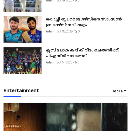
Admin
Jul 16, 2025
0
കൊച്ചി ബ്ലൂ ടൈഗേഴ്സിനെ 'സാംസൺ
ബ്രദേഴ്സ്' നയിക്കും
Admin
Jul 15, 2025
0
ക്ലബ് ലോക കപ്പ് കിരീടം ചെല്‍സിക്ക്;
പിഎസ്ജിയെ തോല്...
Admin
Jul 14, 2025
0
Entertainment
More