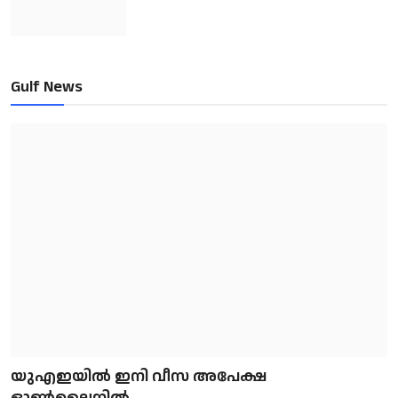
Gulf News
യുഎഇയിൽ ഇനി വീസ അപേക്ഷ
ഓൺലൈനിൽ