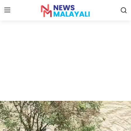
Home
Contact
Gallery
News
Travelers Vlog
Entertainment
Sports
Food