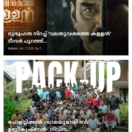
ദുരൂഹത നിറച്ച് 'വലതുവശത്തെ കള്ളന്‍'
ടീസര്‍ പുറത്ത്...
Admin
Jan 7, 2026
0
പൊളിറ്റിക്കല്‍ ഡ്രാമയുമായി ബി
ഉണ്ണികൃഷ്ണന്‍- നിവിന...