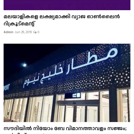
മലയാളികളെ ലക്ഷ്യമാക്കി വ്യാജ ഓൺലൈൻ
റിക്രൂട്മെന്റ്
Admin
Jun 29, 2019
0
സൗദിയിൽ നിയോം ബേ വിമാനത്താവളം സജ്ജം;