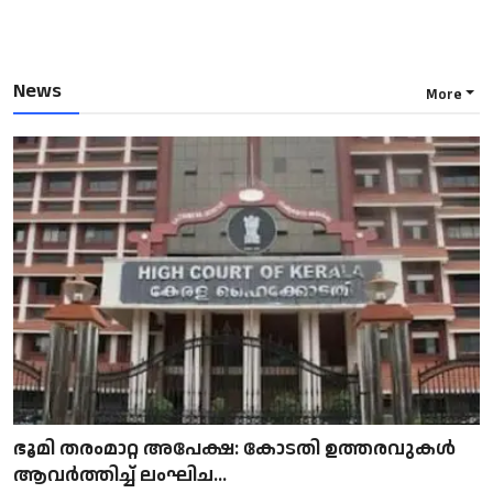
News
More
ഭൂമി തരംമാറ്റ അപേക്ഷ: കോടതി ഉത്തരവുകൾ
ആവർത്തിച്ച് ലംഘിച...