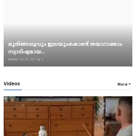
മുരിങ്ങപ്പൂവും ഇലയുംകൊണ്ട് തയാറാക്കാം
സ്വാദിഷ്ടമായ...
Admin
Oct 29, 2021
0
Videos
More