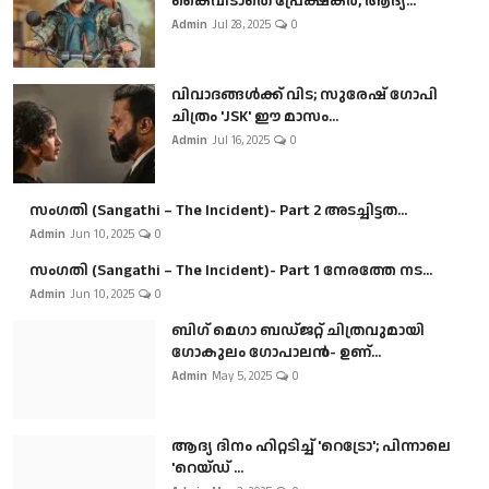
കൈവിടാതെ പ്രേക്ഷകർ, ആദ്യ...
Admin
Jul 28, 2025
0
വിവാദങ്ങൾക്ക് വിട; സുരേഷ് ഗോപി
ചിത്രം 'JSK' ഈ മാസം...
Admin
Jul 16, 2025
0
സംഗതി (Sangathi – The Incident)- Part 2 അടച്ചിട്ടത...
Admin
Jun 10, 2025
0
സംഗതി (Sangathi – The Incident)- Part 1 നേരത്തേ നട...
Admin
Jun 10, 2025
0
ബി​ഗ് മെഗാ ബഡ്ജറ്റ് ചിത്രവുമായി
ഗോകുലം ഗോപാലൻ- ഉണ്...
Admin
May 5, 2025
0
ആദ്യ ദിനം ഹിറ്റടിച്ച് 'റെട്രോ'; പിന്നാലെ
'റെയ്ഡ് ...