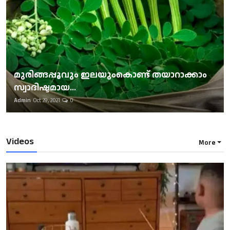
മുരിങ്ങപ്പൂവും ഇലയുംകൊണ്ട് തയാറാക്കാം
സ്വാദിഷ്ടമായ...
Admin
Oct 29, 2021
0
Videos
More