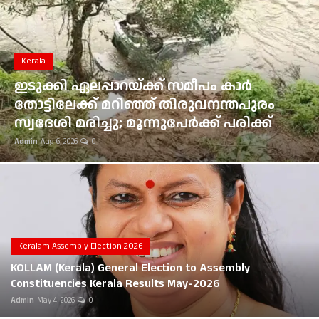
Gulf News
Loksabha Election 2024
Kerala
Technology
ഇടുക്കി ഏലപ്പാറയ്ക്ക് സമീപം കാർ
തോട്ടിലേക്ക് മറിഞ്ഞ് തിരുവനന്തപുരം
Health
സ്വദേശി മരിച്ചു; മൂന്നുപേർക്ക് പരിക്ക്
Admin
Aug 6, 2026
0
Jobs Mall
Automotive
Shop Online
Career
Keralam Assembly Election 2026
KOLLAM (Kerala) General Election to Assembly
Education
Constituencies Kerala Results May-2026
Admin
May 4, 2026
0
Business