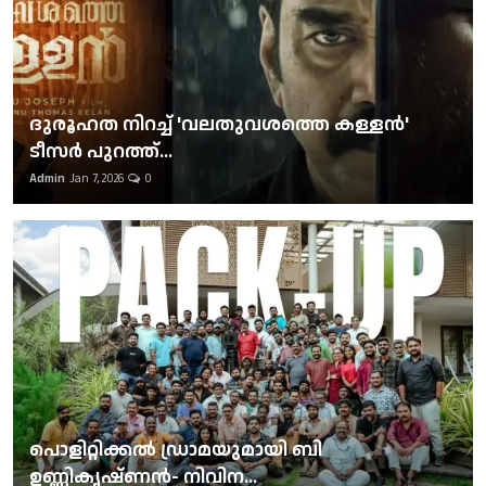
ദുരൂഹത നിറച്ച് 'വലതുവശത്തെ കള്ളന്‍'
ടീസര്‍ പുറത്ത്...
Admin
Jan 7, 2026
0
പൊളിറ്റിക്കല്‍ ഡ്രാമയുമായി ബി
ഉണ്ണികൃഷ്ണന്‍- നിവിന...