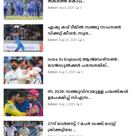
തകർത്ത് കൊച...
Admin
Sep 6, 2025
0
ഏഷ്യ കപ്പ് ടീമിൽ സഞ്ജു സാംസൺ
വിക്കറ്റ് കീപ്പർ; സൂര...
Admin
Aug 20, 2025
0
India Vs England| ആൻഡേഴ്സൺ-
ടെൻഡുല്‍ക്കർ പരമ്പരയില്...
Admin
Aug 5, 2025
0
IPL 2026: സഞ്ജുവിനായുള്ള പദ്ധതികൾ
ഉപേക്ഷിച്ച് സിഎസ...
Admin
Aug 2, 2025
0
27ന് ഓൾഔട്ട്; 7 പേർ ഡക്ക്; ടെസ്റ്റ്
ക്രിക്കറ്റിലെ ...