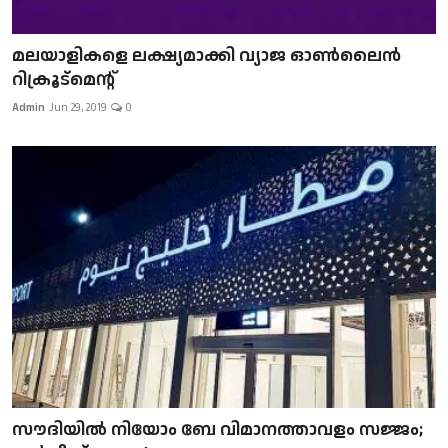
മലയാളികളെ ലക്ഷ്യമാക്കി വ്യാജ ഓൺലൈൻ
റിക്രൂട്മെന്റ്
Admin
Jun 29, 2019
0
സൗദിയിൽ നിയോം ബേ വിമാനത്താവളം സജ്ജം;