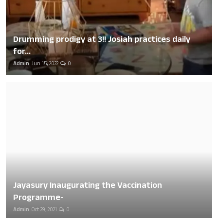
Drumming prodigy at 3!! Josiah practices daily
for...
Admin
Jun 15, 2022
0
Jayasury Inaugurating the Vaccination
Programme-
Admin
Oct 29, 2021
0