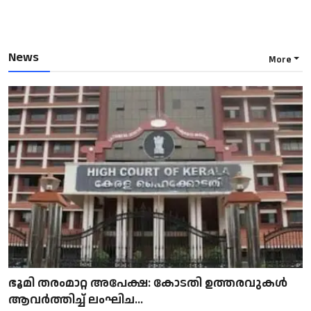
News
More
ഭൂമി തരംമാറ്റ അപേക്ഷ: കോടതി ഉത്തരവുകൾ
ആവർത്തിച്ച് ലംഘിച...