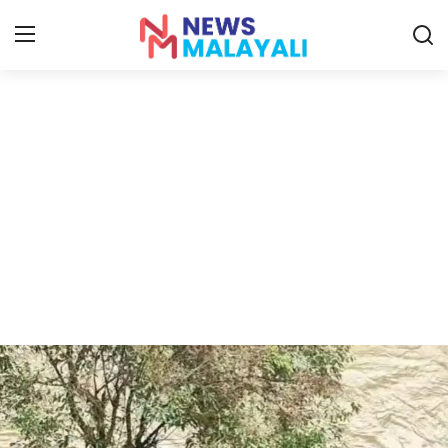
Home
Contact
Gallery
News
Travelers Vlog
Entertainment
Sports
Food