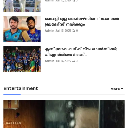
Admin
Jul 16, 2025
0
കൊച്ചി ബ്ലൂ ടൈഗേഴ്സിനെ 'സാംസൺ
ബ്രദേഴ്സ്' നയിക്കും
Admin
Jul 15, 2025
0
ക്ലബ് ലോക കപ്പ് കിരീടം ചെല്‍സിക്ക്;
പിഎസ്ജിയെ തോല്...
Admin
Jul 14, 2025
0
Entertainment
More