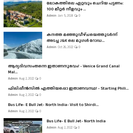
ലോകത്തിലെ ഏറ്റവും ചെറിയ പട്ടണം:
100 മീറ്റർ നീളവും ...
Admin
Jan 5, 2024
0
കനത്ത മഞ്ഞുവീഴ്ചയെത്തുടർന്ന്
അടച്ച J&K ലെ മുഗൾ റോഡ...
Admin
Oct 26, 2022
0
ആദ്യദിവസംതന്നെ ഇതാണനുഭവം! - Venice Grand Canal
Mal...
Admin
Aug 2, 2022
0
ഫിലിപ്പീൻസിൽ എത്തിയപ്പൊ ഇതാണവസ്ഥ! - Starting Phili...
Admin
Aug 2, 2022
0
Bus Life- E Bull Jet- North India- Visit to Shirdi...
Admin
Aug 2, 2022
0
Bus Life- E Bull Jet- North India
Admin
Aug 2, 2022
0