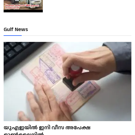
Gulf News
യുഎഇയിൽ ഇനി വീസ അപേക്ഷ
ഓൺലൈനിൽ