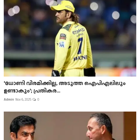
'ധോണി വിരമിക്കില്ല, അടുത്ത ഐപിഎലിലും
ഉണ്ടാകും'; പ്രതികര...
Admin
Nov 6, 2025
0