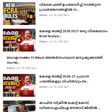
വിദേശ ഫണ്ട് ഉപയോഗിച്ച് നടത്തുന്ന
പ്രവർത്തനങ്ങളിൽ ന...
Admin
Jun 24, 2026
0
കേരള ബജറ്റ് 2026 2027 ഒരു വിശകലനം-
Brief Analysi...
Admin
Jun 19, 2026
0
ഡോക്ടറടക്കം 13 അംഗ അന്തർസംസ്ഥാന മനുഷ്യക്കടത്ത്
സംഘ...
Admin
Jun 19, 2026
0
കേരള ബജറ്റ് 2026-27: പ്രധാന
പദ്ധതികളും വിഹിതവും Ke...
Admin
Jun 19, 2026
0
കാഫിർ സ്‌ക്രീൻ ഷോട്ട് കേസ്;
ഡിവൈഎഫ്ഐ നേതാവ് ജിതിൻ ...