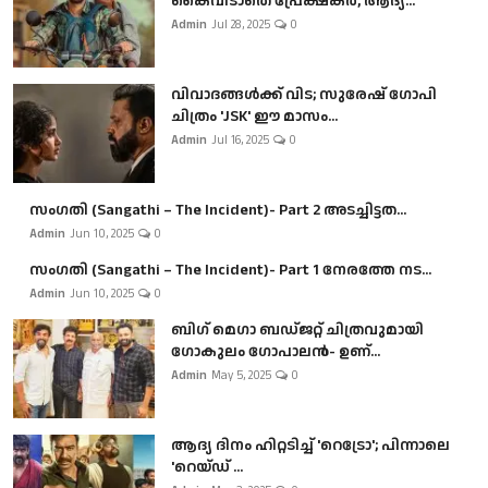
കൈവിടാതെ പ്രേക്ഷകർ, ആദ്യ...
Admin
Jul 28, 2025
0
വിവാദങ്ങൾക്ക് വിട; സുരേഷ് ഗോപി
ചിത്രം 'JSK' ഈ മാസം...
Admin
Jul 16, 2025
0
സംഗതി (Sangathi – The Incident)- Part 2 അടച്ചിട്ടത...
Admin
Jun 10, 2025
0
സംഗതി (Sangathi – The Incident)- Part 1 നേരത്തേ നട...
Admin
Jun 10, 2025
0
ബി​ഗ് മെഗാ ബഡ്ജറ്റ് ചിത്രവുമായി
ഗോകുലം ഗോപാലൻ- ഉണ്...
Admin
May 5, 2025
0
ആദ്യ ദിനം ഹിറ്റടിച്ച് 'റെട്രോ'; പിന്നാലെ
'റെയ്ഡ് ...