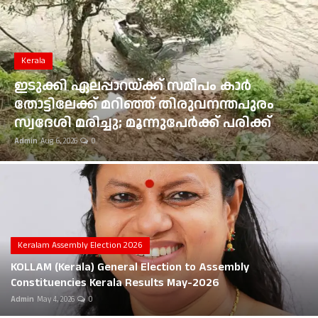
Gulf News
Kerala
Loksabha Election 2024
ഭൂമി തരംമാറ്റ അപേക്ഷ: കോടതി
Technology
ഉത്തരവുകൾ ആവർത്തിച്ച് ലംഘിച്ച
മൂവാറ്റുപുഴ ആർഡിഒയ്ക്ക് 25,000 രൂപ
Health
പിഴ
Admin
Aug 6, 2026
0
Jobs Mall
Automotive
Shop Online
Career
Keralam Assembly Election 2026
KOLLAM (Kerala) General Election to Assembly
Education
Constituencies Kerala Results May-2026
Admin
May 4, 2026
0
Business