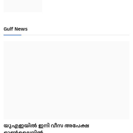
Gulf News
യുഎഇയിൽ ഇനി വീസ അപേക്ഷ
ഓൺലൈനിൽ