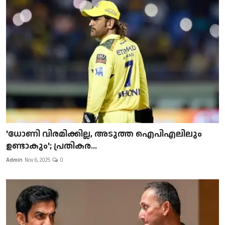
'ധോണി വിരമിക്കില്ല, അടുത്ത ഐപിഎലിലും
ഉണ്ടാകും'; പ്രതികര...
Admin
Nov 6, 2025
0