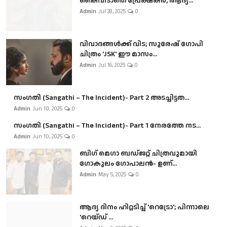
കൈവിടാതെ പ്രേക്ഷകർ, ആദ്യ...
Admin
Jul 28, 2025
0
വിവാദങ്ങൾക്ക് വിട; സുരേഷ് ഗോപി
ചിത്രം 'JSK' ഈ മാസം...
Admin
Jul 16, 2025
0
സംഗതി (Sangathi – The Incident)- Part 2 അടച്ചിട്ടത...
Admin
Jun 10, 2025
0
സംഗതി (Sangathi – The Incident)- Part 1 നേരത്തേ നട...
Admin
Jun 10, 2025
0
ബി​ഗ് മെഗാ ബഡ്ജറ്റ് ചിത്രവുമായി
ഗോകുലം ഗോപാലൻ- ഉണ്...
Admin
May 5, 2025
0
ആദ്യ ദിനം ഹിറ്റടിച്ച് 'റെട്രോ'; പിന്നാലെ
'റെയ്ഡ് ...