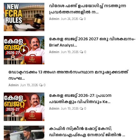
വിദേശ ഫണ്ട് ഉപയോഗിച്ച് നടത്തുന്ന
പ്രവർത്തനങ്ങളിൽ ന...
Admin
Jun 24, 2026
0
കേരള ബജറ്റ് 2026 2027 ഒരു വിശകലനം-
Brief Analysi...
Admin
Jun 19, 2026
0
ഡോക്ടറടക്കം 13 അംഗ അന്തർസംസ്ഥാന മനുഷ്യക്കടത്ത്
സംഘ...
Admin
Jun 19, 2026
0
കേരള ബജറ്റ് 2026-27: പ്രധാന
പദ്ധതികളും വിഹിതവും Ke...
Admin
Jun 19, 2026
0
കാഫിർ സ്‌ക്രീൻ ഷോട്ട് കേസ്;
ഡിവൈഎഫ്ഐ നേതാവ് ജിതിൻ ...