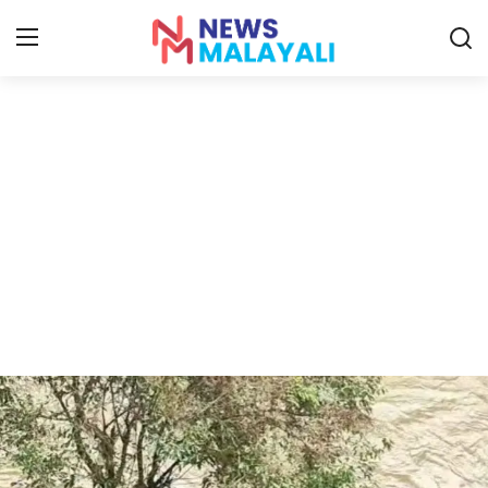
Home
Contact
Gallery
News
Travelers Vlog
Entertainment
Sports
Food