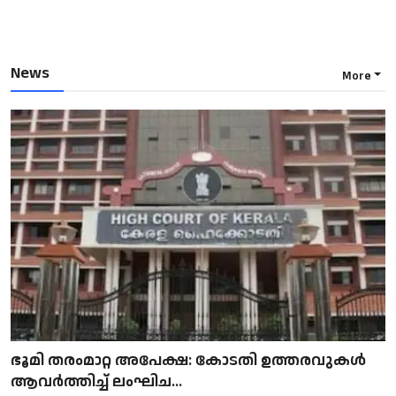
News
More
ഭൂമി തരംമാറ്റ അപേക്ഷ: കോടതി ഉത്തരവുകൾ
ആവർത്തിച്ച് ലംഘിച...