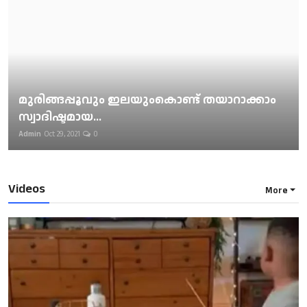
മുരിങ്ങപ്പൂവും ഇലയുംകൊണ്ട് തയാറാക്കാം
സ്വാദിഷ്ടമായ...
Admin
Oct 29, 2021
0
Videos
More