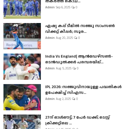
തകർത്ത് കൊച...
Admin
Sep 6, 2025
0
ഏഷ്യ കപ്പ് ടീമിൽ സഞ്ജു സാംസൺ
വിക്കറ്റ് കീപ്പർ; സൂര...
Admin
Aug 20, 2025
0
India Vs England| ആൻഡേഴ്സൺ-
ടെൻഡുല്‍ക്കർ പരമ്പരയില്...
Admin
Aug 5, 2025
0
IPL 2026: സഞ്ജുവിനായുള്ള പദ്ധതികൾ
ഉപേക്ഷിച്ച് സിഎസ...
Admin
Aug 2, 2025
0
27ന് ഓൾഔട്ട്; 7 പേർ ഡക്ക്; ടെസ്റ്റ്
ക്രിക്കറ്റിലെ ...