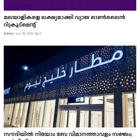
മലയാളികളെ ലക്ഷ്യമാക്കി വ്യാജ ഓൺലൈൻ
റിക്രൂട്മെന്റ്
Admin
Jun 29, 2019
0
സൗദിയിൽ നിയോം ബേ വിമാനത്താവളം സജ്ജം;