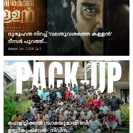
ദുരൂഹത നിറച്ച് 'വലതുവശത്തെ കള്ളന്‍'
ടീസര്‍ പുറത്ത്...
Admin
Jan 7, 2026
0
പൊളിറ്റിക്കല്‍ ഡ്രാമയുമായി ബി
ഉണ്ണികൃഷ്ണന്‍- നിവിന...