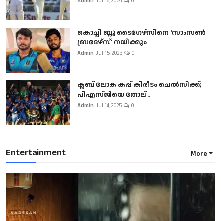
Admin
Jul 16, 2025
0
കൊച്ചി ബ്ലൂ ടൈഗേഴ്സിനെ 'സാംസൺ
ബ്രദേഴ്സ്' നയിക്കും
Admin
Jul 15, 2025
0
ക്ലബ് ലോക കപ്പ് കിരീടം ചെല്‍സിക്ക്;
പിഎസ്ജിയെ തോല്...
Admin
Jul 14, 2025
0
Entertainment
More