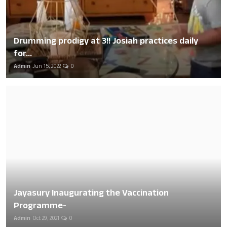
Drumming prodigy at 3!! Josiah practices daily
for...
Admin
Jun 15, 2022
0
Jayasury Inaugurating the Vaccination
Programme-
Admin
Oct 29, 2021
0