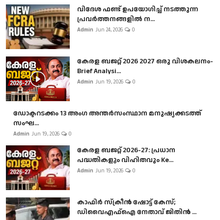
വിദേശ ഫണ്ട് ഉപയോഗിച്ച് നടത്തുന്ന
പ്രവർത്തനങ്ങളിൽ ന...
Admin
Jun 24, 2026
0
കേരള ബജറ്റ് 2026 2027 ഒരു വിശകലനം-
Brief Analysi...
Admin
Jun 19, 2026
0
ഡോക്ടറടക്കം 13 അംഗ അന്തർസംസ്ഥാന മനുഷ്യക്കടത്ത്
സംഘ...
Admin
Jun 19, 2026
0
കേരള ബജറ്റ് 2026-27: പ്രധാന
പദ്ധതികളും വിഹിതവും Ke...
Admin
Jun 19, 2026
0
കാഫിർ സ്‌ക്രീൻ ഷോട്ട് കേസ്;
ഡിവൈഎഫ്ഐ നേതാവ് ജിതിൻ ...