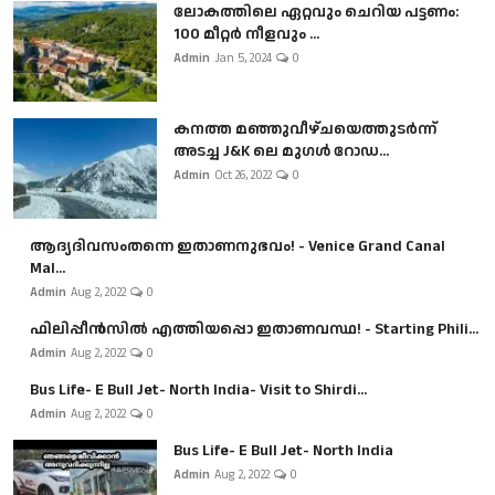
ലോകത്തിലെ ഏറ്റവും ചെറിയ പട്ടണം:
100 മീറ്റർ നീളവും ...
Admin
Jan 5, 2024
0
കനത്ത മഞ്ഞുവീഴ്ചയെത്തുടർന്ന്
അടച്ച J&K ലെ മുഗൾ റോഡ...
Admin
Oct 26, 2022
0
ആദ്യദിവസംതന്നെ ഇതാണനുഭവം! - Venice Grand Canal
Mal...
Admin
Aug 2, 2022
0
ഫിലിപ്പീൻസിൽ എത്തിയപ്പൊ ഇതാണവസ്ഥ! - Starting Phili...
Admin
Aug 2, 2022
0
Bus Life- E Bull Jet- North India- Visit to Shirdi...
Admin
Aug 2, 2022
0
Bus Life- E Bull Jet- North India
Admin
Aug 2, 2022
0