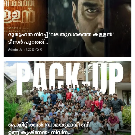
ദുരൂഹത നിറച്ച് 'വലതുവശത്തെ കള്ളന്‍'
ടീസര്‍ പുറത്ത്...
Admin
Jan 7, 2026
0
പൊളിറ്റിക്കല്‍ ഡ്രാമയുമായി ബി
ഉണ്ണികൃഷ്ണന്‍- നിവിന...