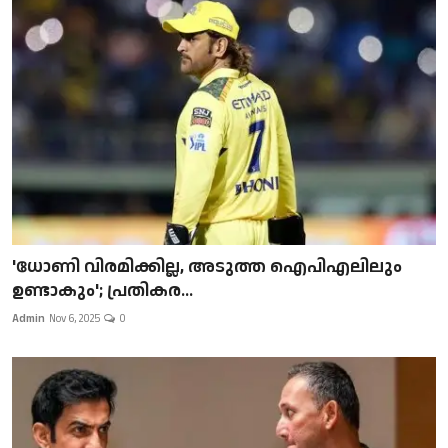
'ധോണി വിരമിക്കില്ല, അടുത്ത ഐപിഎലിലും
ഉണ്ടാകും'; പ്രതികര...
Admin
Nov 6, 2025
0