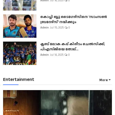
Admin
Jul 16, 2025
0
കൊച്ചി ബ്ലൂ ടൈഗേഴ്സിനെ 'സാംസൺ
ബ്രദേഴ്സ്' നയിക്കും
Admin
Jul 15, 2025
0
ക്ലബ് ലോക കപ്പ് കിരീടം ചെല്‍സിക്ക്;
പിഎസ്ജിയെ തോല്...
Admin
Jul 14, 2025
0
Entertainment
More