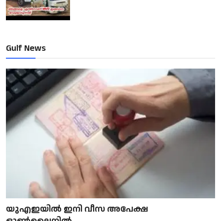
Gulf News
യുഎഇയിൽ ഇനി വീസ അപേക്ഷ
ഓൺലൈനിൽ