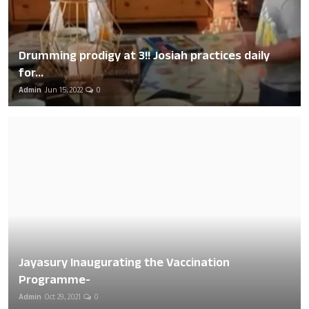
Drumming prodigy at 3!! Josiah practices daily
for...
Admin
Jun 15, 2022
0
Jayasury Inaugurating the Vaccination
Programme-
Admin
Oct 29, 2021
0