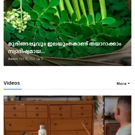
മുരിങ്ങപ്പൂവും ഇലയുംകൊണ്ട് തയാറാക്കാം
സ്വാദിഷ്ടമായ...
Admin
Oct 29, 2021
0
Videos
More