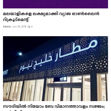
മലയാളികളെ ലക്ഷ്യമാക്കി വ്യാജ ഓൺലൈൻ
റിക്രൂട്മെന്റ്
Admin
Jun 29, 2019
0
സൗദിയിൽ നിയോം ബേ വിമാനത്താവളം സജ്ജം;