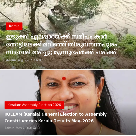
Gulf News
Loksabha Election 2024
Kerala
Technology
ഇടുക്കി ഏലപ്പാറയ്ക്ക് സമീപം കാർ
തോട്ടിലേക്ക് മറിഞ്ഞ് തിരുവനന്തപുരം
Health
സ്വദേശി മരിച്ചു; മൂന്നുപേർക്ക് പരിക്ക്
Admin
Aug 6, 2026
0
Jobs Mall
Automotive
Shop Online
Career
Keralam Assembly Election 2026
KOLLAM (Kerala) General Election to Assembly
Education
Constituencies Kerala Results May-2026
Admin
May 4, 2026
0
Business