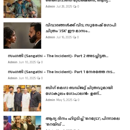
കൈവിടാതെ പ്രേക്ഷകർ, ആദ്യ...
Admin
Jul 28, 2025
0
വിവാദങ്ങൾക്ക് വിട; സുരേഷ് ഗോപി
ചിത്രം 'JSK' ഈ മാസം...
Admin
Jul 16, 2025
0
സംഗതി (Sangathi – The Incident)- Part 2 അടച്ചിട്ടത...
Admin
Jun 10, 2025
0
സംഗതി (Sangathi – The Incident)- Part 1 നേരത്തേ നട...
Admin
Jun 10, 2025
0
ബി​ഗ് മെഗാ ബഡ്ജറ്റ് ചിത്രവുമായി
ഗോകുലം ഗോപാലൻ- ഉണ്...
Admin
May 5, 2025
0
ആദ്യ ദിനം ഹിറ്റടിച്ച് 'റെട്രോ'; പിന്നാലെ
'റെയ്ഡ് ...