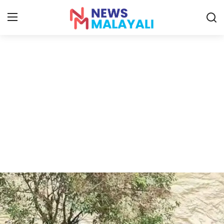
Home
Contact
Gallery
News
Travelers Vlog
Entertainment
Sports
Food