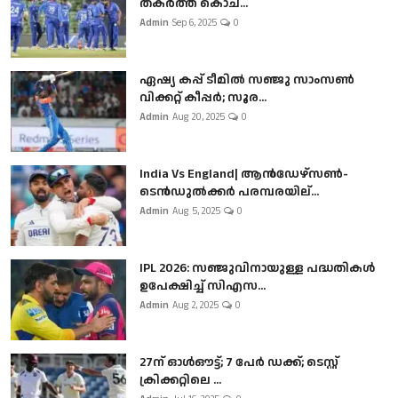
തകർത്ത് കൊച...
Admin
Sep 6, 2025
0
ഏഷ്യ കപ്പ് ടീമിൽ സഞ്ജു സാംസൺ
വിക്കറ്റ് കീപ്പർ; സൂര...
Admin
Aug 20, 2025
0
India Vs England| ആൻഡേഴ്സൺ-
ടെൻഡുല്‍ക്കർ പരമ്പരയില്...
Admin
Aug 5, 2025
0
IPL 2026: സഞ്ജുവിനായുള്ള പദ്ധതികൾ
ഉപേക്ഷിച്ച് സിഎസ...
Admin
Aug 2, 2025
0
27ന് ഓൾഔട്ട്; 7 പേർ ഡക്ക്; ടെസ്റ്റ്
ക്രിക്കറ്റിലെ ...