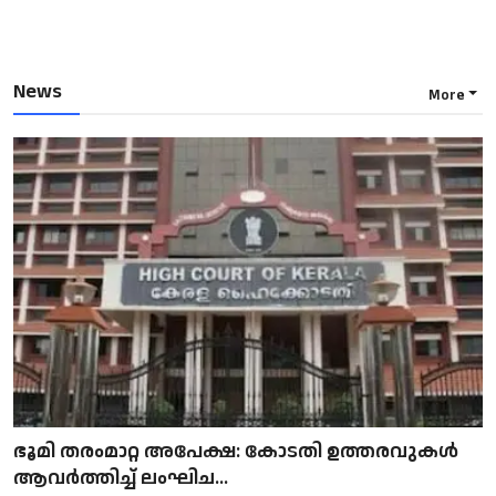
News
More
ഭൂമി തരംമാറ്റ അപേക്ഷ: കോടതി ഉത്തരവുകൾ
ആവർത്തിച്ച് ലംഘിച...