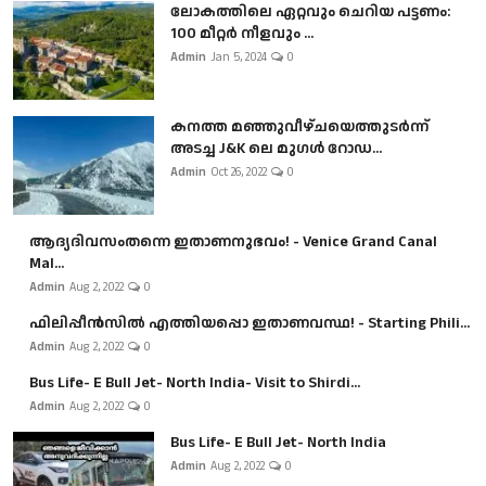
ലോകത്തിലെ ഏറ്റവും ചെറിയ പട്ടണം:
100 മീറ്റർ നീളവും ...
Admin
Jan 5, 2024
0
കനത്ത മഞ്ഞുവീഴ്ചയെത്തുടർന്ന്
അടച്ച J&K ലെ മുഗൾ റോഡ...
Admin
Oct 26, 2022
0
ആദ്യദിവസംതന്നെ ഇതാണനുഭവം! - Venice Grand Canal
Mal...
Admin
Aug 2, 2022
0
ഫിലിപ്പീൻസിൽ എത്തിയപ്പൊ ഇതാണവസ്ഥ! - Starting Phili...
Admin
Aug 2, 2022
0
Bus Life- E Bull Jet- North India- Visit to Shirdi...
Admin
Aug 2, 2022
0
Bus Life- E Bull Jet- North India
Admin
Aug 2, 2022
0