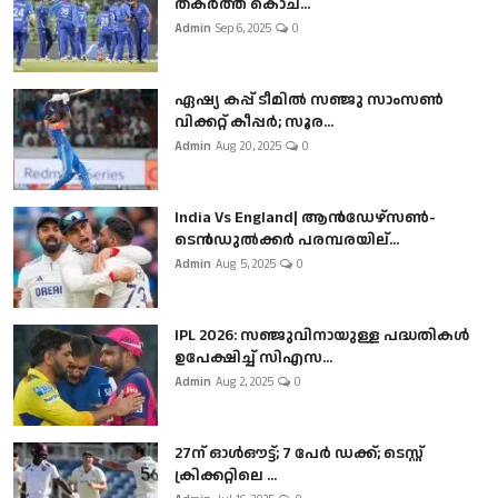
തകർത്ത് കൊച...
Admin
Sep 6, 2025
0
ഏഷ്യ കപ്പ് ടീമിൽ സഞ്ജു സാംസൺ
വിക്കറ്റ് കീപ്പർ; സൂര...
Admin
Aug 20, 2025
0
India Vs England| ആൻഡേഴ്സൺ-
ടെൻഡുല്‍ക്കർ പരമ്പരയില്...
Admin
Aug 5, 2025
0
IPL 2026: സഞ്ജുവിനായുള്ള പദ്ധതികൾ
ഉപേക്ഷിച്ച് സിഎസ...
Admin
Aug 2, 2025
0
27ന് ഓൾഔട്ട്; 7 പേർ ഡക്ക്; ടെസ്റ്റ്
ക്രിക്കറ്റിലെ ...