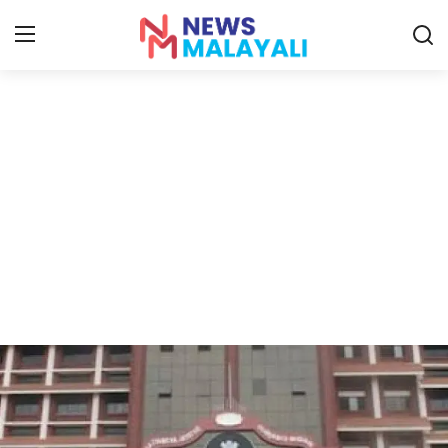
Home
Contact
Gallery
News
Travelers Vlog
Entertainment
Sports
Food