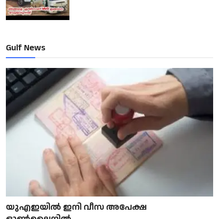
Gulf News
യുഎഇയിൽ ഇനി വീസ അപേക്ഷ
ഓൺലൈനിൽ