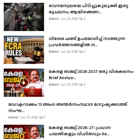
വെനസ്വേലയെ പിടിച്ചുകുലുക്കി ഇരട്ട
ഭൂചലനം; ആയിരക്കണ...
Admin
Jun 25, 2026
0
വിദേശ ഫണ്ട് ഉപയോഗിച്ച് നടത്തുന്ന
പ്രവർത്തനങ്ങളിൽ ന...
Admin
Jun 24, 2026
0
കേരള ബജറ്റ് 2026 2027 ഒരു വിശകലനം-
Brief Analysi...
Admin
Jun 19, 2026
0
ഡോക്ടറടക്കം 13 അംഗ അന്തർസംസ്ഥാന മനുഷ്യക്കടത്ത്
സംഘ...
Admin
Jun 19, 2026
0
കേരള ബജറ്റ് 2026-27: പ്രധാന
പദ്ധതികളും വിഹിതവും Ke...