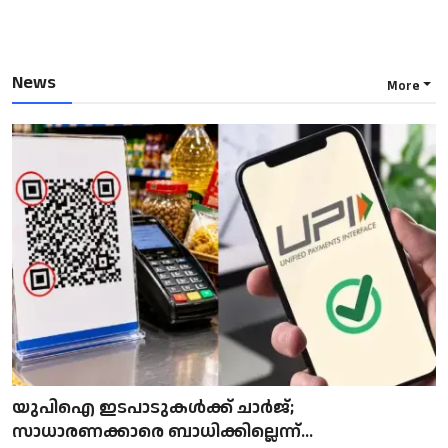
News
More
യുപിഐ ഇടപാടുകൾക്ക് ചാർജ്;
സാധാരണക്കാരെ ബാധിക്കില്ലെന്ന്...