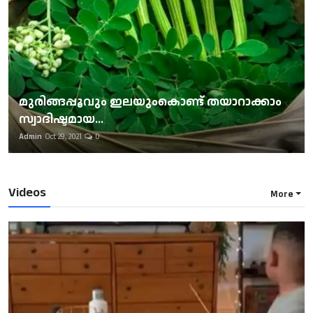
മുരിങ്ങപ്പൂവും ഇലയുംകൊണ്ട് തയാറാക്കാം
സ്വാദിഷ്ടമായ...
Admin
Oct 29, 2021
0
Videos
More