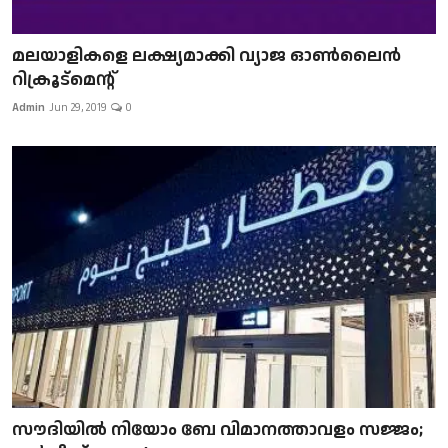
മലയാളികളെ ലക്ഷ്യമാക്കി വ്യാജ ഓൺലൈൻ
റിക്രൂട്മെന്റ്
Admin
Jun 29, 2019
0
സൗദിയിൽ നിയോം ബേ വിമാനത്താവളം സജ്ജം;