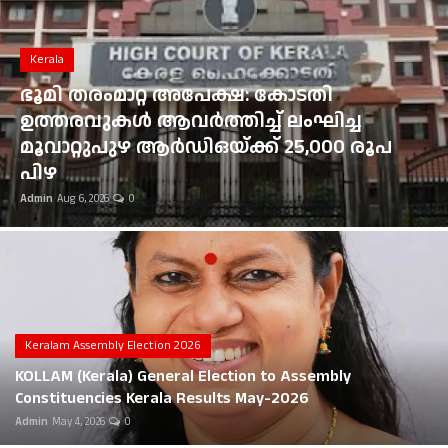
Gulf News
Kerala
Loksabha Election 2024
ഭൂമി തരംമാറ്റ അപേക്ഷ: കോടതി
Technology
ഉത്തരവുകൾ ആവർത്തിച്ച് ലംഘിച്ച
മൂവാറ്റുപുഴ ആർഡിഒയ്ക്ക് 25,000 രൂപ
Health
പിഴ
Admin
Aug 6, 2026
0
Jobs Mall
Automotive
Shop Online
Career
Keralam Assembly Election 2026
KOLLAM (Kerala) General Election to Assembly
Education
Constituencies Kerala Results May-2026
Admin
May 4, 2026
0
Business