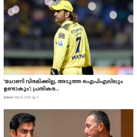
'ധോണി വിരമിക്കില്ല, അടുത്ത ഐപിഎലിലും
ഉണ്ടാകും'; പ്രതികര...
Admin
Nov 6, 2025
0