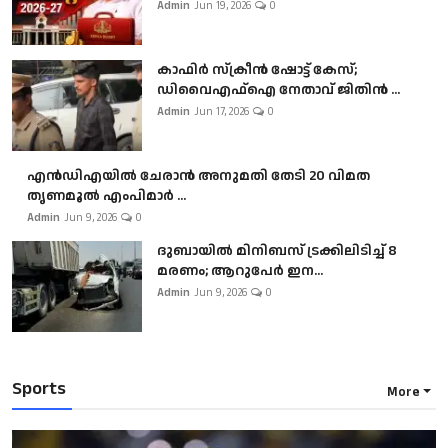
Admin
Jun 19, 2026
0
കാഫിർ സ്‌ക്രീൻ ഷോട്ട് കേസ്;
ഡിവൈഎഫ്ഐ നേതാവ് ജിതിൻ ...
Admin
Jun 17, 2026
0
എൻഡിഎയിൽ ചേരാൻ അനുമതി തേടി 20 വിമത
തൃണമൂൽ എംപിമാർ ...
Admin
Jun 9, 2026
0
ദുബായിൽ മിനിബസ്​ ട്രക്കിലിടിച്ച് 8
മരണം; ആറുപേർ ഇന...
Admin
Jun 9, 2026
0
Sports
More