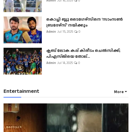
Admin
Jul 16, 2025
0
കൊച്ചി ബ്ലൂ ടൈഗേഴ്സിനെ 'സാംസൺ
ബ്രദേഴ്സ്' നയിക്കും
Admin
Jul 15, 2025
0
ക്ലബ് ലോക കപ്പ് കിരീടം ചെല്‍സിക്ക്;
പിഎസ്ജിയെ തോല്...
Admin
Jul 14, 2025
0
Entertainment
More