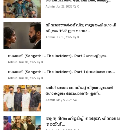
കൈവിടാതെ പ്രേക്ഷകർ, ആദ്യ...
Admin
Jul 28, 2025
0
വിവാദങ്ങൾക്ക് വിട; സുരേഷ് ഗോപി
ചിത്രം 'JSK' ഈ മാസം...
Admin
Jul 16, 2025
0
സംഗതി (Sangathi – The Incident)- Part 2 അടച്ചിട്ടത...
Admin
Jun 10, 2025
0
സംഗതി (Sangathi – The Incident)- Part 1 നേരത്തേ നട...
Admin
Jun 10, 2025
0
ബി​ഗ് മെഗാ ബഡ്ജറ്റ് ചിത്രവുമായി
ഗോകുലം ഗോപാലൻ- ഉണ്...
Admin
May 5, 2025
0
ആദ്യ ദിനം ഹിറ്റടിച്ച് 'റെട്രോ'; പിന്നാലെ
'റെയ്ഡ് ...