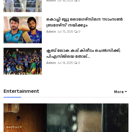
Admin
Jul 16, 2025
0
കൊച്ചി ബ്ലൂ ടൈഗേഴ്സിനെ 'സാംസൺ
ബ്രദേഴ്സ്' നയിക്കും
Admin
Jul 15, 2025
0
ക്ലബ് ലോക കപ്പ് കിരീടം ചെല്‍സിക്ക്;
പിഎസ്ജിയെ തോല്...
Admin
Jul 14, 2025
0
Entertainment
More