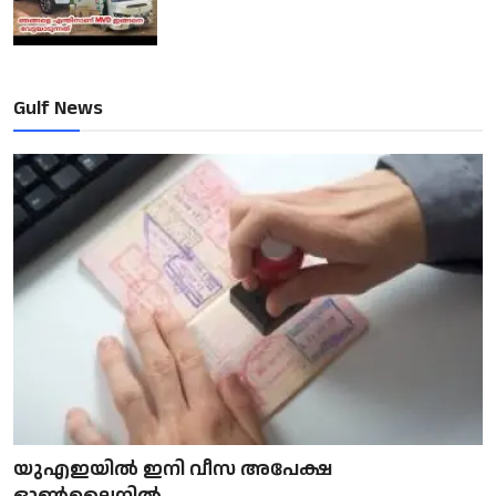
Gulf News
യുഎഇയിൽ ഇനി വീസ അപേക്ഷ
ഓൺലൈനിൽ