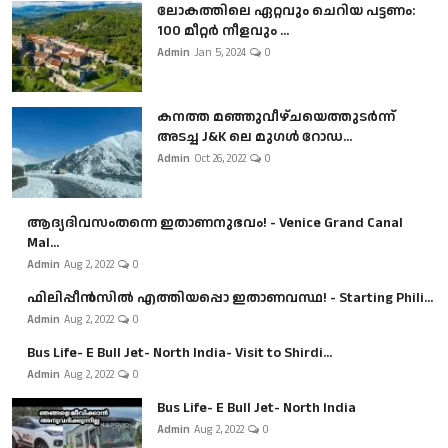
ലോകത്തിലെ ഏറ്റവും ചെറിയ പട്ടണം:
100 മീറ്റർ നീളവും ...
Admin
Jan 5, 2024
0
കനത്ത മഞ്ഞുവീഴ്ചയെത്തുടർന്ന്
അടച്ച J&K ലെ മുഗൾ റോഡ...
Admin
Oct 26, 2022
0
ആദ്യദിവസംതന്നെ ഇതാണനുഭവം! - Venice Grand Canal
Mal...
Admin
Aug 2, 2022
0
ഫിലിപ്പീൻസിൽ എത്തിയപ്പൊ ഇതാണവസ്ഥ! - Starting Phili...
Admin
Aug 2, 2022
0
Bus Life- E Bull Jet- North India- Visit to Shirdi...
Admin
Aug 2, 2022
0
Bus Life- E Bull Jet- North India
Admin
Aug 2, 2022
0