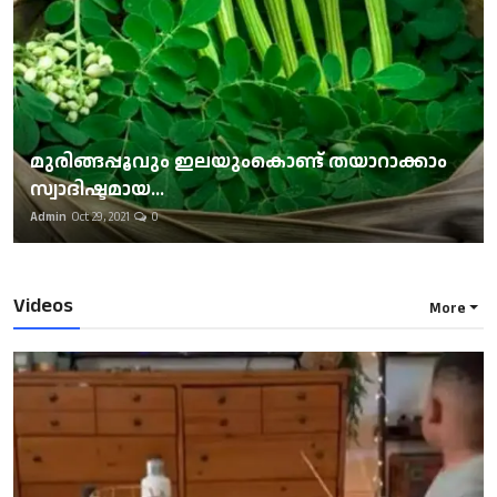
മുരിങ്ങപ്പൂവും ഇലയുംകൊണ്ട് തയാറാക്കാം
സ്വാദിഷ്ടമായ...
Admin
Oct 29, 2021
0
Videos
More