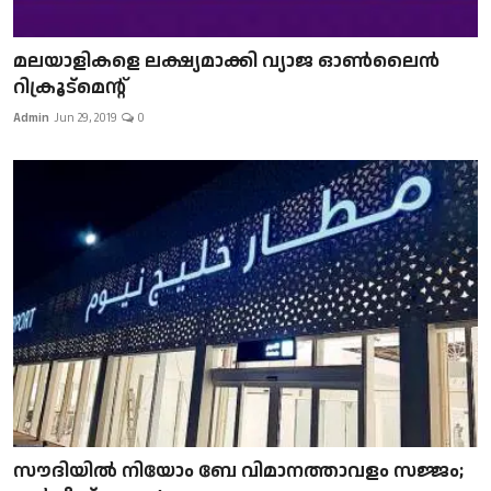
മലയാളികളെ ലക്ഷ്യമാക്കി വ്യാജ ഓൺലൈൻ
റിക്രൂട്മെന്റ്
Admin
Jun 29, 2019
0
സൗദിയിൽ നിയോം ബേ വിമാനത്താവളം സജ്ജം;