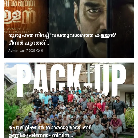
ദുരൂഹത നിറച്ച് 'വലതുവശത്തെ കള്ളന്‍'
ടീസര്‍ പുറത്ത്...
Admin
Jan 7, 2026
0
പൊളിറ്റിക്കല്‍ ഡ്രാമയുമായി ബി
ഉണ്ണികൃഷ്ണന്‍- നിവിന...