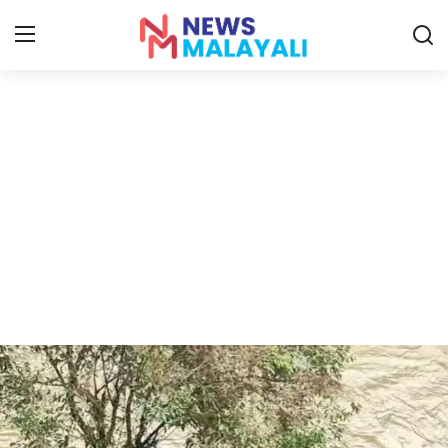
Home
Contact
Gallery
News
Travelers Vlog
Entertainment
Sports
Food