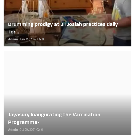
Drumming prodigy at 3!! Josiah practices daily
for...
Admin
Jun 15, 2022
0
Jayasury Inaugurating the Vaccination
Programme-
Admin
Oct 29, 2021
0