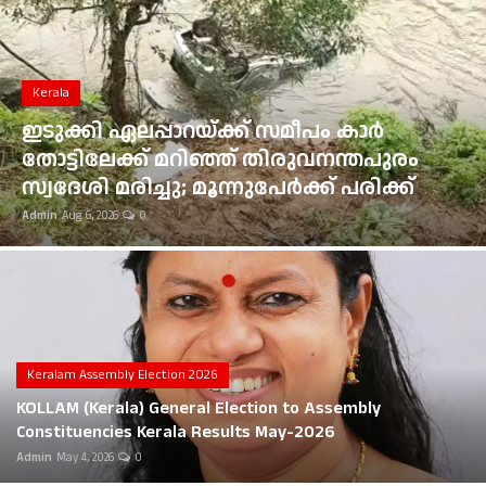
Gulf News
Loksabha Election 2024
Kerala
Technology
ഇടുക്കി ഏലപ്പാറയ്ക്ക് സമീപം കാർ
തോട്ടിലേക്ക് മറിഞ്ഞ് തിരുവനന്തപുരം
Health
സ്വദേശി മരിച്ചു; മൂന്നുപേർക്ക് പരിക്ക്
Admin
Aug 6, 2026
0
Jobs Mall
Automotive
Shop Online
Career
Keralam Assembly Election 2026
KOLLAM (Kerala) General Election to Assembly
Education
Constituencies Kerala Results May-2026
Admin
May 4, 2026
0
Business