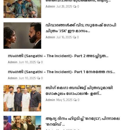
കൈവിടാതെ പ്രേക്ഷകർ, ആദ്യ...
Admin
Jul 28, 2025
0
വിവാദങ്ങൾക്ക് വിട; സുരേഷ് ഗോപി
ചിത്രം 'JSK' ഈ മാസം...
Admin
Jul 16, 2025
0
സംഗതി (Sangathi – The Incident)- Part 2 അടച്ചിട്ടത...
Admin
Jun 10, 2025
0
സംഗതി (Sangathi – The Incident)- Part 1 നേരത്തേ നട...
Admin
Jun 10, 2025
0
ബി​ഗ് മെഗാ ബഡ്ജറ്റ് ചിത്രവുമായി
ഗോകുലം ഗോപാലൻ- ഉണ്...
Admin
May 5, 2025
0
ആദ്യ ദിനം ഹിറ്റടിച്ച് 'റെട്രോ'; പിന്നാലെ
'റെയ്ഡ് ...