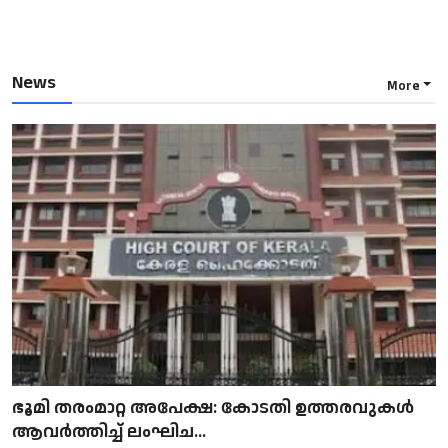
News
More
ഭൂമി തരംമാറ്റ അപേക്ഷ: കോടതി ഉത്തരവുകൾ
ആവർത്തിച്ച് ലംഘിച...