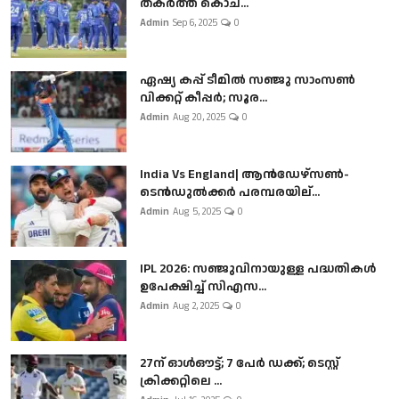
തകർത്ത് കൊച...
Admin
Sep 6, 2025
0
ഏഷ്യ കപ്പ് ടീമിൽ സഞ്ജു സാംസൺ
വിക്കറ്റ് കീപ്പർ; സൂര...
Admin
Aug 20, 2025
0
India Vs England| ആൻഡേഴ്സൺ-
ടെൻഡുല്‍ക്കർ പരമ്പരയില്...
Admin
Aug 5, 2025
0
IPL 2026: സഞ്ജുവിനായുള്ള പദ്ധതികൾ
ഉപേക്ഷിച്ച് സിഎസ...
Admin
Aug 2, 2025
0
27ന് ഓൾഔട്ട്; 7 പേർ ഡക്ക്; ടെസ്റ്റ്
ക്രിക്കറ്റിലെ ...