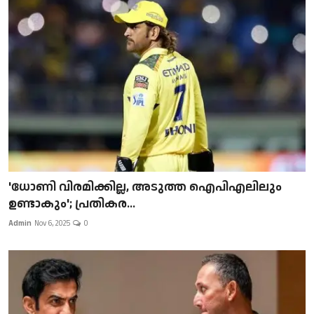
'ധോണി വിരമിക്കില്ല, അടുത്ത ഐപിഎലിലും
ഉണ്ടാകും'; പ്രതികര...
Admin
Nov 6, 2025
0