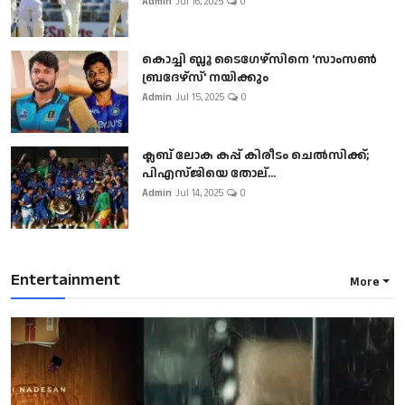
Admin
Jul 16, 2025
0
കൊച്ചി ബ്ലൂ ടൈഗേഴ്സിനെ 'സാംസൺ
ബ്രദേഴ്സ്' നയിക്കും
Admin
Jul 15, 2025
0
ക്ലബ് ലോക കപ്പ് കിരീടം ചെല്‍സിക്ക്;
പിഎസ്ജിയെ തോല്...
Admin
Jul 14, 2025
0
Entertainment
More