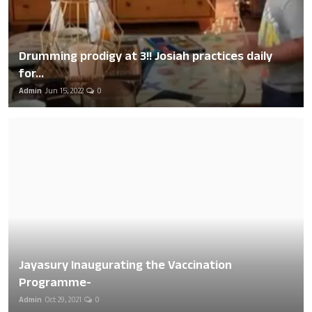
Drumming prodigy at 3!! Josiah practices daily
for...
Admin
Jun 15, 2022
0
Jayasury Inaugurating the Vaccination
Programme-
Admin
Oct 29, 2021
0