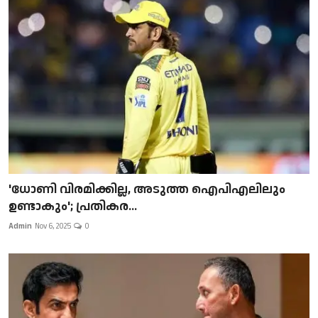
'ധോണി വിരമിക്കില്ല, അടുത്ത ഐപിഎലിലും
ഉണ്ടാകും'; പ്രതികര...
Admin
Nov 6, 2025
0