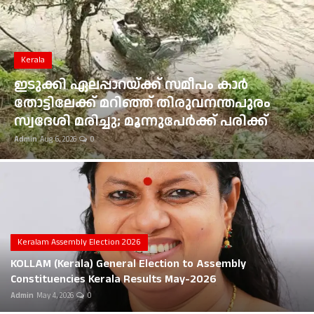
Gulf News
Loksabha Election 2024
Kerala
Technology
ഇടുക്കി ഏലപ്പാറയ്ക്ക് സമീപം കാർ
തോട്ടിലേക്ക് മറിഞ്ഞ് തിരുവനന്തപുരം
Health
സ്വദേശി മരിച്ചു; മൂന്നുപേർക്ക് പരിക്ക്
Admin
Aug 6, 2026
0
Jobs Mall
Automotive
Shop Online
Career
Keralam Assembly Election 2026
KOLLAM (Kerala) General Election to Assembly
Education
Constituencies Kerala Results May-2026
Admin
May 4, 2026
0
Business