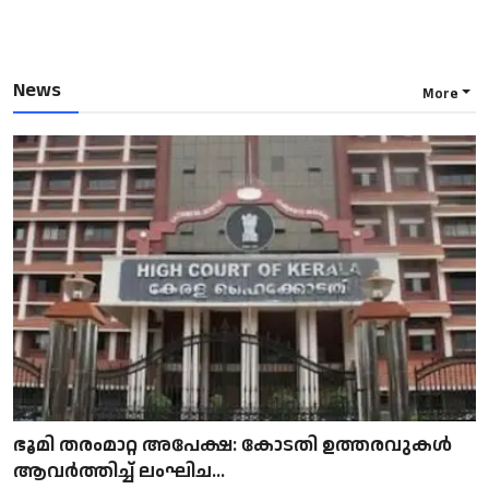
News
More
ഭൂമി തരംമാറ്റ അപേക്ഷ: കോടതി ഉത്തരവുകൾ
ആവർത്തിച്ച് ലംഘിച...