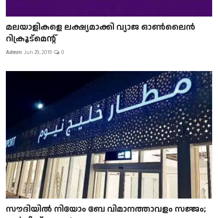
മലയാളികളെ ലക്ഷ്യമാക്കി വ്യാജ ഓൺലൈൻ
റിക്രൂട്മെന്റ്
Admin
Jun 29, 2019
0
സൗദിയിൽ നിയോം ബേ വിമാനത്താവളം സജ്ജം;