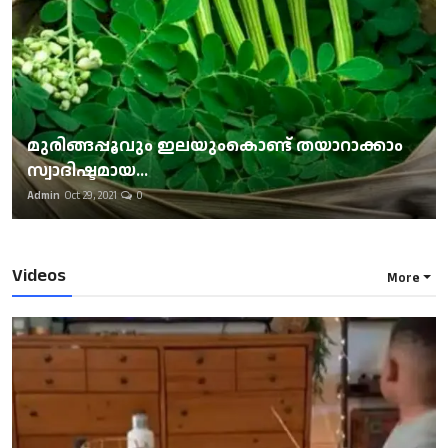
മുരിങ്ങപ്പൂവും ഇലയുംകൊണ്ട് തയാറാക്കാം
സ്വാദിഷ്ടമായ...
Admin
Oct 29, 2021
0
Videos
More