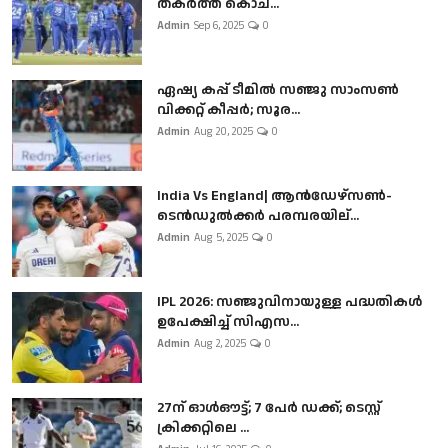
തകർത്ത് കൊച...
Admin
Sep 6, 2025
0
ഏഷ്യ കപ്പ് ടീമിൽ സഞ്ജു സാംസൺ
വിക്കറ്റ് കീപ്പർ; സൂര...
Admin
Aug 20, 2025
0
India Vs England| ആൻഡേഴ്സൺ-
ടെൻഡുല്‍ക്കർ പരമ്പരയില്...
Admin
Aug 5, 2025
0
IPL 2026: സഞ്ജുവിനായുള്ള പദ്ധതികൾ
ഉപേക്ഷിച്ച് സിഎസ...
Admin
Aug 2, 2025
0
27ന് ഓൾഔട്ട്; 7 പേർ ഡക്ക്; ടെസ്റ്റ്
ക്രിക്കറ്റിലെ ...