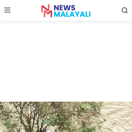
Home
Contact
Gallery
News
Travelers Vlog
Entertainment
Sports
Food