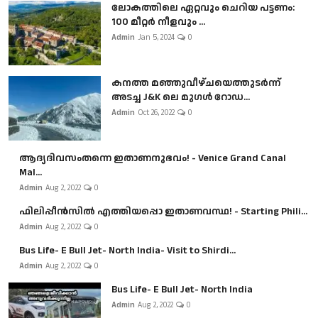
ലോകത്തിലെ ഏറ്റവും ചെറിയ പട്ടണം:
100 മീറ്റർ നീളവും ...
Admin
Jan 5, 2024
0
കനത്ത മഞ്ഞുവീഴ്ചയെത്തുടർന്ന്
അടച്ച J&K ലെ മുഗൾ റോഡ...
Admin
Oct 26, 2022
0
ആദ്യദിവസംതന്നെ ഇതാണനുഭവം! - Venice Grand Canal
Mal...
Admin
Aug 2, 2022
0
ഫിലിപ്പീൻസിൽ എത്തിയപ്പൊ ഇതാണവസ്ഥ! - Starting Phili...
Admin
Aug 2, 2022
0
Bus Life- E Bull Jet- North India- Visit to Shirdi...
Admin
Aug 2, 2022
0
Bus Life- E Bull Jet- North India
Admin
Aug 2, 2022
0