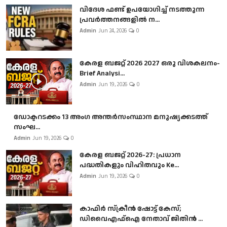
വിദേശ ഫണ്ട് ഉപയോഗിച്ച് നടത്തുന്ന
പ്രവർത്തനങ്ങളിൽ ന...
Admin
Jun 24, 2026
0
കേരള ബജറ്റ് 2026 2027 ഒരു വിശകലനം-
Brief Analysi...
Admin
Jun 19, 2026
0
ഡോക്ടറടക്കം 13 അംഗ അന്തർസംസ്ഥാന മനുഷ്യക്കടത്ത്
സംഘ...
Admin
Jun 19, 2026
0
കേരള ബജറ്റ് 2026-27: പ്രധാന
പദ്ധതികളും വിഹിതവും Ke...
Admin
Jun 19, 2026
0
കാഫിർ സ്‌ക്രീൻ ഷോട്ട് കേസ്;
ഡിവൈഎഫ്ഐ നേതാവ് ജിതിൻ ...