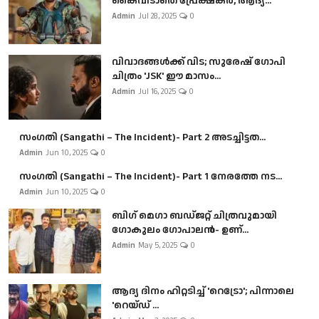
കൈവിടാതെ പ്രേക്ഷകർ, ആദ്യ...
Admin
Jul 28, 2025
0
വിവാദങ്ങൾക്ക് വിട; സുരേഷ് ഗോപി
ചിത്രം 'JSK' ഈ മാസം...
Admin
Jul 16, 2025
0
സംഗതി (Sangathi – The Incident)- Part 2 അടച്ചിട്ടത...
Admin
Jun 10, 2025
0
സംഗതി (Sangathi – The Incident)- Part 1 നേരത്തേ നട...
Admin
Jun 10, 2025
0
ബി​ഗ് മെഗാ ബഡ്ജറ്റ് ചിത്രവുമായി
ഗോകുലം ഗോപാലൻ- ഉണ്...
Admin
May 5, 2025
0
ആദ്യ ദിനം ഹിറ്റടിച്ച് 'റെട്രോ'; പിന്നാലെ
'റെയ്ഡ് ...