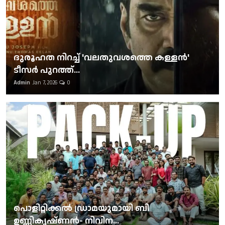
ദുരൂഹത നിറച്ച് 'വലതുവശത്തെ കള്ളന്‍'
ടീസര്‍ പുറത്ത്...
Admin
Jan 7, 2026
0
പൊളിറ്റിക്കല്‍ ഡ്രാമയുമായി ബി
ഉണ്ണികൃഷ്ണന്‍- നിവിന...