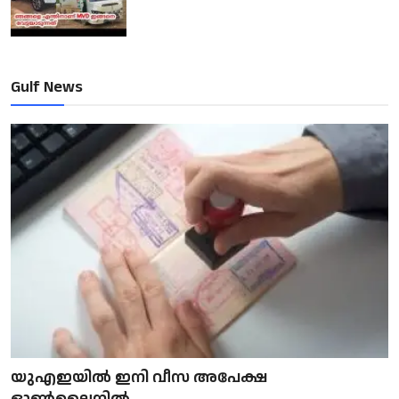
Gulf News
യുഎഇയിൽ ഇനി വീസ അപേക്ഷ
ഓൺലൈനിൽ