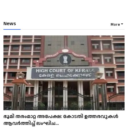
News
More
ഭൂമി തരംമാറ്റ അപേക്ഷ: കോടതി ഉത്തരവുകൾ
ആവർത്തിച്ച് ലംഘിച...