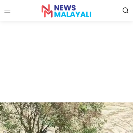
Home
Contact
Gallery
News
Travelers Vlog
Entertainment
Sports
Food