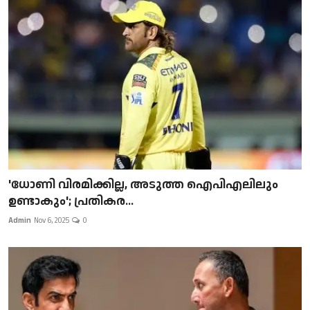
'ധോണി വിരമിക്കില്ല, അടുത്ത ഐപിഎലിലും
ഉണ്ടാകും'; പ്രതികര...
Admin
Nov 6, 2025
0