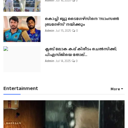
Admin
Jul 16, 2025
0
കൊച്ചി ബ്ലൂ ടൈഗേഴ്സിനെ 'സാംസൺ
ബ്രദേഴ്സ്' നയിക്കും
Admin
Jul 15, 2025
0
ക്ലബ് ലോക കപ്പ് കിരീടം ചെല്‍സിക്ക്;
പിഎസ്ജിയെ തോല്...
Admin
Jul 14, 2025
0
Entertainment
More