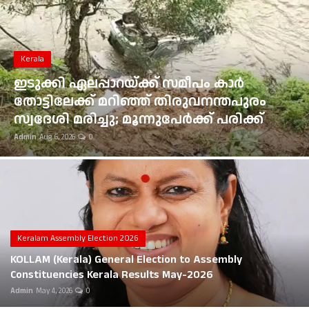
Gulf News
Kerala
Loksabha Election 2024
ഭൂമി തരംമാറ്റ അപേക്ഷ: കോടതി
Technology
ഉത്തരവുകൾ ആവർത്തിച്ച് ലംഘിച്ച
മൂവാറ്റുപുഴ ആർഡിഒയ്ക്ക് 25,000 രൂപ
Health
പിഴ
Admin
Aug 6, 2026
0
Jobs Mall
Automotive
Shop Online
Career
Keralam Assembly Election 2026
KOLLAM (Kerala) General Election to Assembly
Education
Constituencies Kerala Results May-2026
Admin
May 4, 2026
0
Business