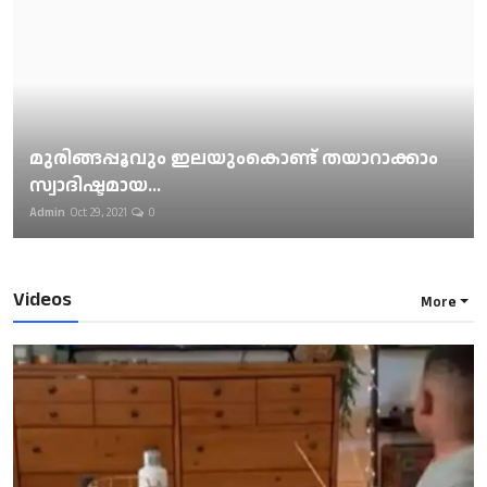
മുരിങ്ങപ്പൂവും ഇലയുംകൊണ്ട് തയാറാക്കാം
സ്വാദിഷ്ടമായ...
Admin
Oct 29, 2021
0
Videos
More