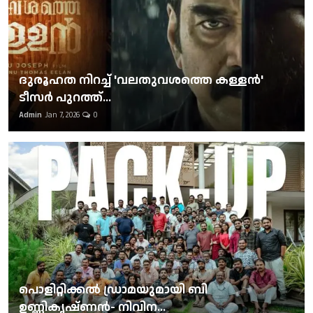
ദുരൂഹത നിറച്ച് 'വലതുവശത്തെ കള്ളന്‍'
ടീസര്‍ പുറത്ത്...
Admin
Jan 7, 2026
0
പൊളിറ്റിക്കല്‍ ഡ്രാമയുമായി ബി
ഉണ്ണികൃഷ്ണന്‍- നിവിന...