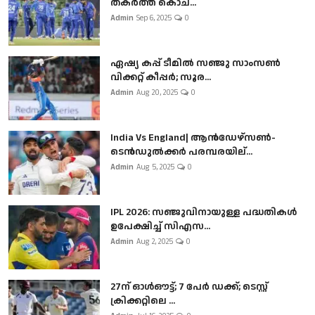
തകർത്ത് കൊച...
Admin
Sep 6, 2025
0
ഏഷ്യ കപ്പ് ടീമിൽ സഞ്ജു സാംസൺ
വിക്കറ്റ് കീപ്പർ; സൂര...
Admin
Aug 20, 2025
0
India Vs England| ആൻഡേഴ്സൺ-
ടെൻഡുല്‍ക്കർ പരമ്പരയില്...
Admin
Aug 5, 2025
0
IPL 2026: സഞ്ജുവിനായുള്ള പദ്ധതികൾ
ഉപേക്ഷിച്ച് സിഎസ...
Admin
Aug 2, 2025
0
27ന് ഓൾഔട്ട്; 7 പേർ ഡക്ക്; ടെസ്റ്റ്
ക്രിക്കറ്റിലെ ...