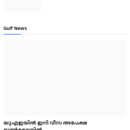
Gulf News
യുഎഇയിൽ ഇനി വീസ അപേക്ഷ
ഓൺലൈനിൽ