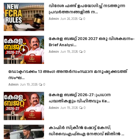
വിദേശ ഫണ്ട് ഉപയോഗിച്ച് നടത്തുന്ന
പ്രവർത്തനങ്ങളിൽ ന...
Admin
Jun 24, 2026
0
കേരള ബജറ്റ് 2026 2027 ഒരു വിശകലനം-
Brief Analysi...
Admin
Jun 19, 2026
0
ഡോക്ടറടക്കം 13 അംഗ അന്തർസംസ്ഥാന മനുഷ്യക്കടത്ത്
സംഘ...
Admin
Jun 19, 2026
0
കേരള ബജറ്റ് 2026-27: പ്രധാന
പദ്ധതികളും വിഹിതവും Ke...
Admin
Jun 19, 2026
0
കാഫിർ സ്‌ക്രീൻ ഷോട്ട് കേസ്;
ഡിവൈഎഫ്ഐ നേതാവ് ജിതിൻ ...