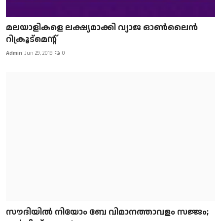
മലയാളികളെ ലക്ഷ്യമാക്കി വ്യാജ ഓൺലൈൻ
റിക്രൂട്മെന്റ്
Admin
Jun 29, 2019
0
സൗദിയിൽ നിയോം ബേ വിമാനത്താവളം സജ്ജം;