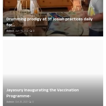
Drumming prodigy at 3!! Josiah practices daily
for...
Admin
Jun 15, 2022
0
Jayasury Inaugurating the Vaccination
Programme-
Admin
Oct 29, 2021
0