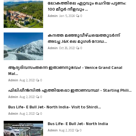
ലോകത്തിലെ ഏറ്റവും ചെറിയ പട്ടണം:
100 മീറ്റർ നീളവും ...
Admin
Jan 5, 2024
0
കനത്ത മഞ്ഞുവീഴ്ചയെത്തുടർന്ന്
അടച്ച J&K ലെ മുഗൾ റോഡ...
Admin
Oct 26, 2022
0
ആദ്യദിവസംതന്നെ ഇതാണനുഭവം! - Venice Grand Canal
Mal...
Admin
Aug 2, 2022
0
ഫിലിപ്പീൻസിൽ എത്തിയപ്പൊ ഇതാണവസ്ഥ! - Starting Phili...
Admin
Aug 2, 2022
0
Bus Life- E Bull Jet- North India- Visit to Shirdi...
Admin
Aug 2, 2022
0
Bus Life- E Bull Jet- North India
Admin
Aug 2, 2022
0