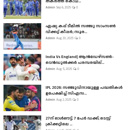
തകർത്ത് കൊച...
Admin
Sep 6, 2025
0
ഏഷ്യ കപ്പ് ടീമിൽ സഞ്ജു സാംസൺ
വിക്കറ്റ് കീപ്പർ; സൂര...
Admin
Aug 20, 2025
0
India Vs England| ആൻഡേഴ്സൺ-
ടെൻഡുല്‍ക്കർ പരമ്പരയില്...
Admin
Aug 5, 2025
0
IPL 2026: സഞ്ജുവിനായുള്ള പദ്ധതികൾ
ഉപേക്ഷിച്ച് സിഎസ...
Admin
Aug 2, 2025
0
27ന് ഓൾഔട്ട്; 7 പേർ ഡക്ക്; ടെസ്റ്റ്
ക്രിക്കറ്റിലെ ...