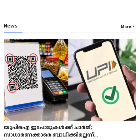
News
More
യുപിഐ ഇടപാടുകൾക്ക് ചാർജ്;
സാധാരണക്കാരെ ബാധിക്കില്ലെന്ന്...