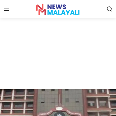
Home
Contact
Gallery
News
Travelers Vlog
Entertainment
Sports
Food