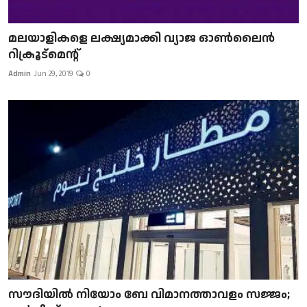
മലയാളികളെ ലക്ഷ്യമാക്കി വ്യാജ ഓൺലൈൻ
റിക്രൂട്മെന്റ്
Admin
Jun 29, 2019
0
സൗദിയിൽ നിയോം ബേ വിമാനത്താവളം സജ്ജം;