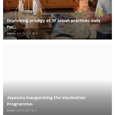
Drumming prodigy at 3!! Josiah practices daily
for...
Admin
Jun 15, 2022
0
Jayasury Inaugurating the Vaccination
Programme-
Admin
Oct 29, 2021
0