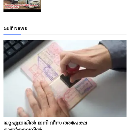
Gulf News
യുഎഇയിൽ ഇനി വീസ അപേക്ഷ
ഓൺലൈനിൽ