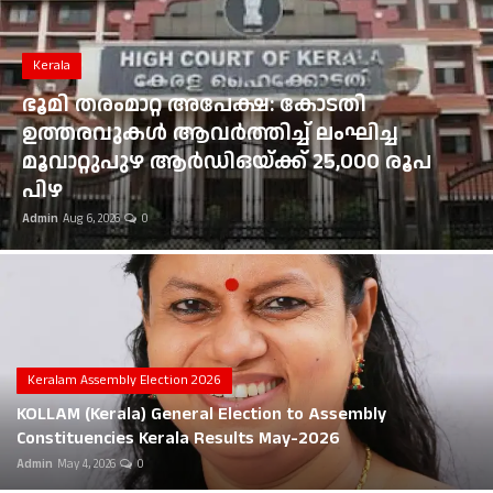
Gulf News
Kerala
Loksabha Election 2024
ഭൂമി തരംമാറ്റ അപേക്ഷ: കോടതി
Technology
ഉത്തരവുകൾ ആവർത്തിച്ച് ലംഘിച്ച
മൂവാറ്റുപുഴ ആർഡിഒയ്ക്ക് 25,000 രൂപ
Health
പിഴ
Admin
Aug 6, 2026
0
Jobs Mall
Automotive
Shop Online
Career
Keralam Assembly Election 2026
KOLLAM (Kerala) General Election to Assembly
Education
Constituencies Kerala Results May-2026
Admin
May 4, 2026
0
Business