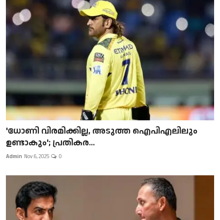
'ധോണി വിരമിക്കില്ല, അടുത്ത ഐപിഎലിലും
ഉണ്ടാകും'; പ്രതികര...
Admin
Nov 6, 2025
0