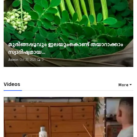
മുരിങ്ങപ്പൂവും ഇലയുംകൊണ്ട് തയാറാക്കാം
സ്വാദിഷ്ടമായ...
Admin
Oct 29, 2021
0
Videos
More