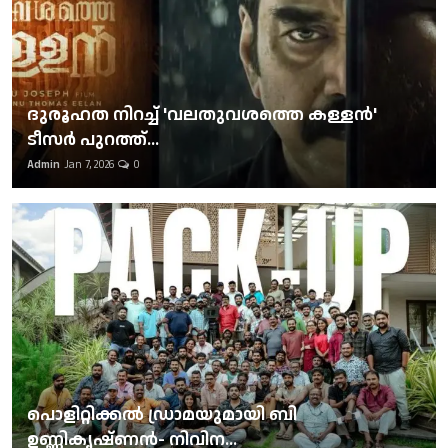
ദുരൂഹത നിറച്ച് 'വലതുവശത്തെ കള്ളന്‍'
ടീസര്‍ പുറത്ത്...
Admin
Jan 7, 2026
0
പൊളിറ്റിക്കല്‍ ഡ്രാമയുമായി ബി
ഉണ്ണികൃഷ്ണന്‍- നിവിന...