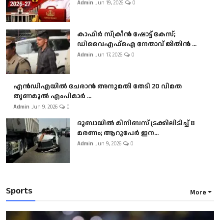
Admin
Jun 19, 2026
0
കാഫിർ സ്‌ക്രീൻ ഷോട്ട് കേസ്;
ഡിവൈഎഫ്ഐ നേതാവ് ജിതിൻ ...
Admin
Jun 17, 2026
0
എൻഡിഎയിൽ ചേരാൻ അനുമതി തേടി 20 വിമത
തൃണമൂൽ എംപിമാർ ...
Admin
Jun 9, 2026
0
ദുബായിൽ മിനിബസ്​ ട്രക്കിലിടിച്ച് 8
മരണം; ആറുപേർ ഇന...
Admin
Jun 9, 2026
0
Sports
More