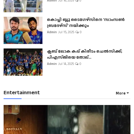
Admin
Jul 16, 2025
0
കൊച്ചി ബ്ലൂ ടൈഗേഴ്സിനെ 'സാംസൺ
ബ്രദേഴ്സ്' നയിക്കും
Admin
Jul 15, 2025
0
ക്ലബ് ലോക കപ്പ് കിരീടം ചെല്‍സിക്ക്;
പിഎസ്ജിയെ തോല്...
Admin
Jul 14, 2025
0
Entertainment
More