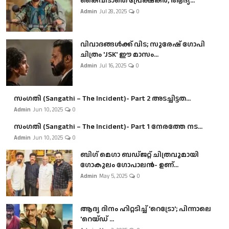
കൈവിടാതെ പ്രേക്ഷകർ, ആദ്യ...
Admin
Jul 28, 2025
0
വിവാദങ്ങൾക്ക് വിട; സുരേഷ് ഗോപി
ചിത്രം 'JSK' ഈ മാസം...
Admin
Jul 16, 2025
0
സംഗതി (Sangathi – The Incident)- Part 2 അടച്ചിട്ടത...
Admin
Jun 10, 2025
0
സംഗതി (Sangathi – The Incident)- Part 1 നേരത്തേ നട...
Admin
Jun 10, 2025
0
ബി​ഗ് മെഗാ ബഡ്ജറ്റ് ചിത്രവുമായി
ഗോകുലം ഗോപാലൻ- ഉണ്...
Admin
May 5, 2025
0
ആദ്യ ദിനം ഹിറ്റടിച്ച് 'റെട്രോ'; പിന്നാലെ
'റെയ്ഡ് ...