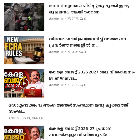
വെനസ്വേലയെ പിടിച്ചുകുലുക്കി ഇരട്ട
ഭൂചലനം; ആയിരക്കണ...
Admin
Jun 25, 2026
0
വിദേശ ഫണ്ട് ഉപയോഗിച്ച് നടത്തുന്ന
പ്രവർത്തനങ്ങളിൽ ന...
Admin
Jun 24, 2026
0
കേരള ബജറ്റ് 2026 2027 ഒരു വിശകലനം-
Brief Analysi...
Admin
Jun 19, 2026
0
ഡോക്ടറടക്കം 13 അംഗ അന്തർസംസ്ഥാന മനുഷ്യക്കടത്ത്
സംഘ...
Admin
Jun 19, 2026
0
കേരള ബജറ്റ് 2026-27: പ്രധാന
പദ്ധതികളും വിഹിതവും Ke...