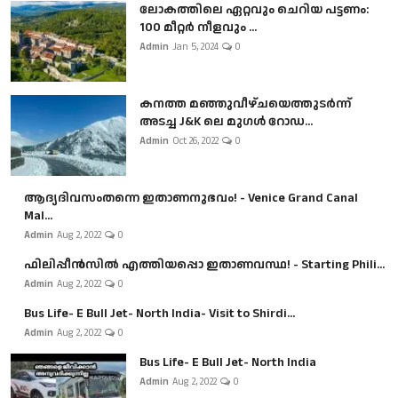
ലോകത്തിലെ ഏറ്റവും ചെറിയ പട്ടണം:
100 മീറ്റർ നീളവും ...
Admin
Jan 5, 2024
0
കനത്ത മഞ്ഞുവീഴ്ചയെത്തുടർന്ന്
അടച്ച J&K ലെ മുഗൾ റോഡ...
Admin
Oct 26, 2022
0
ആദ്യദിവസംതന്നെ ഇതാണനുഭവം! - Venice Grand Canal
Mal...
Admin
Aug 2, 2022
0
ഫിലിപ്പീൻസിൽ എത്തിയപ്പൊ ഇതാണവസ്ഥ! - Starting Phili...
Admin
Aug 2, 2022
0
Bus Life- E Bull Jet- North India- Visit to Shirdi...
Admin
Aug 2, 2022
0
Bus Life- E Bull Jet- North India
Admin
Aug 2, 2022
0