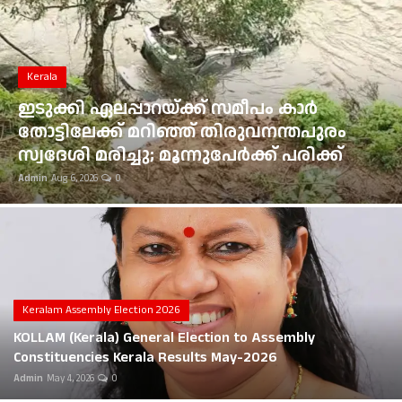
Gulf News
Loksabha Election 2024
Kerala
Technology
ഇടുക്കി ഏലപ്പാറയ്ക്ക് സമീപം കാർ
തോട്ടിലേക്ക് മറിഞ്ഞ് തിരുവനന്തപുരം
Health
സ്വദേശി മരിച്ചു; മൂന്നുപേർക്ക് പരിക്ക്
Admin
Aug 6, 2026
0
Jobs Mall
Automotive
Shop Online
Career
Keralam Assembly Election 2026
KOLLAM (Kerala) General Election to Assembly
Education
Constituencies Kerala Results May-2026
Admin
May 4, 2026
0
Business