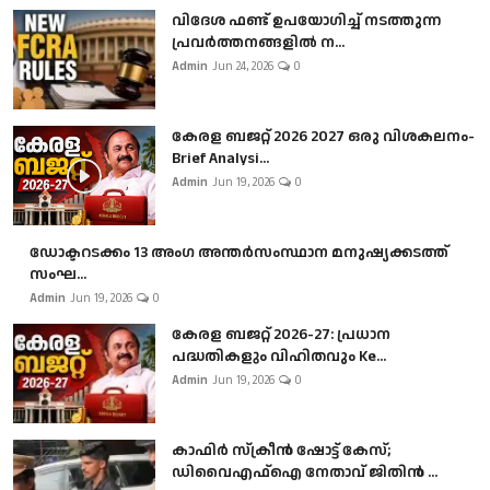
വിദേശ ഫണ്ട് ഉപയോഗിച്ച് നടത്തുന്ന
പ്രവർത്തനങ്ങളിൽ ന...
Admin
Jun 24, 2026
0
കേരള ബജറ്റ് 2026 2027 ഒരു വിശകലനം-
Brief Analysi...
Admin
Jun 19, 2026
0
ഡോക്ടറടക്കം 13 അംഗ അന്തർസംസ്ഥാന മനുഷ്യക്കടത്ത്
സംഘ...
Admin
Jun 19, 2026
0
കേരള ബജറ്റ് 2026-27: പ്രധാന
പദ്ധതികളും വിഹിതവും Ke...
Admin
Jun 19, 2026
0
കാഫിർ സ്‌ക്രീൻ ഷോട്ട് കേസ്;
ഡിവൈഎഫ്ഐ നേതാവ് ജിതിൻ ...