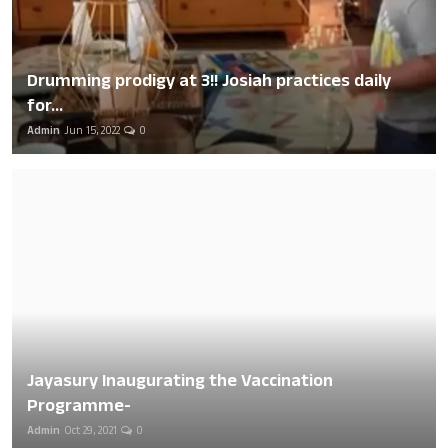
Drumming prodigy at 3!! Josiah practices daily
for...
Admin
Jun 15, 2022
0
Jayasury Inaugurating the Vaccination
Programme-
Admin
Oct 29, 2021
0