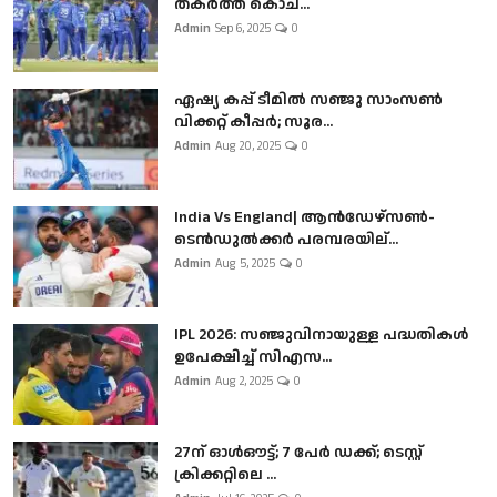
തകർത്ത് കൊച...
Admin
Sep 6, 2025
0
ഏഷ്യ കപ്പ് ടീമിൽ സഞ്ജു സാംസൺ
വിക്കറ്റ് കീപ്പർ; സൂര...
Admin
Aug 20, 2025
0
India Vs England| ആൻഡേഴ്സൺ-
ടെൻഡുല്‍ക്കർ പരമ്പരയില്...
Admin
Aug 5, 2025
0
IPL 2026: സഞ്ജുവിനായുള്ള പദ്ധതികൾ
ഉപേക്ഷിച്ച് സിഎസ...
Admin
Aug 2, 2025
0
27ന് ഓൾഔട്ട്; 7 പേർ ഡക്ക്; ടെസ്റ്റ്
ക്രിക്കറ്റിലെ ...