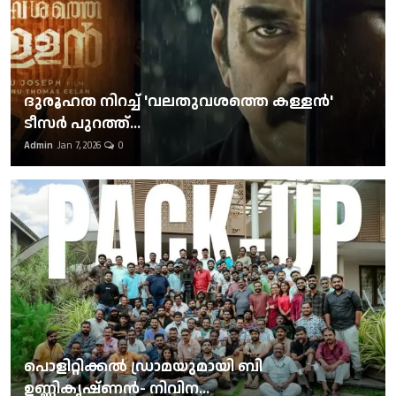
ദുരൂഹത നിറച്ച് 'വലതുവശത്തെ കള്ളന്‍'
ടീസര്‍ പുറത്ത്...
Admin
Jan 7, 2026
0
പൊളിറ്റിക്കല്‍ ഡ്രാമയുമായി ബി
ഉണ്ണികൃഷ്ണന്‍- നിവിന...