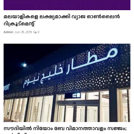
മലയാളികളെ ലക്ഷ്യമാക്കി വ്യാജ ഓൺലൈൻ
റിക്രൂട്മെന്റ്
Admin
Jun 29, 2019
0
സൗദിയിൽ നിയോം ബേ വിമാനത്താവളം സജ്ജം;