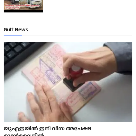
Gulf News
യുഎഇയിൽ ഇനി വീസ അപേക്ഷ
ഓൺലൈനിൽ