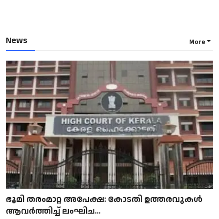
News
More
ഭൂമി തരംമാറ്റ അപേക്ഷ: കോടതി ഉത്തരവുകൾ
ആവർത്തിച്ച് ലംഘിച...