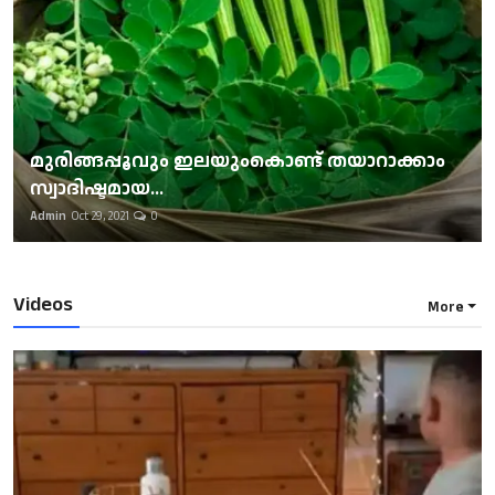
മുരിങ്ങപ്പൂവും ഇലയുംകൊണ്ട് തയാറാക്കാം
സ്വാദിഷ്ടമായ...
Admin
Oct 29, 2021
0
Videos
More