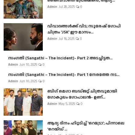
കൈവിടാതെ പ്രേക്ഷകർ, ആദ്യ...
Admin
Jul 28, 2025
0
വിവാദങ്ങൾക്ക് വിട; സുരേഷ് ഗോപി
ചിത്രം 'JSK' ഈ മാസം...
Admin
Jul 16, 2025
0
സംഗതി (Sangathi – The Incident)- Part 2 അടച്ചിട്ടത...
Admin
Jun 10, 2025
0
സംഗതി (Sangathi – The Incident)- Part 1 നേരത്തേ നട...
Admin
Jun 10, 2025
0
ബി​ഗ് മെഗാ ബഡ്ജറ്റ് ചിത്രവുമായി
ഗോകുലം ഗോപാലൻ- ഉണ്...
Admin
May 5, 2025
0
ആദ്യ ദിനം ഹിറ്റടിച്ച് 'റെട്രോ'; പിന്നാലെ
'റെയ്ഡ് ...