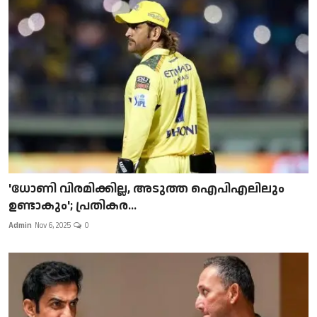
'ധോണി വിരമിക്കില്ല, അടുത്ത ഐപിഎലിലും
ഉണ്ടാകും'; പ്രതികര...
Admin
Nov 6, 2025
0