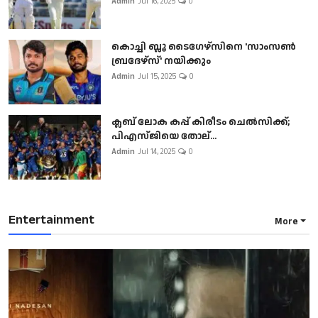
Admin
Jul 16, 2025
0
കൊച്ചി ബ്ലൂ ടൈഗേഴ്സിനെ 'സാംസൺ
ബ്രദേഴ്സ്' നയിക്കും
Admin
Jul 15, 2025
0
ക്ലബ് ലോക കപ്പ് കിരീടം ചെല്‍സിക്ക്;
പിഎസ്ജിയെ തോല്...
Admin
Jul 14, 2025
0
Entertainment
More