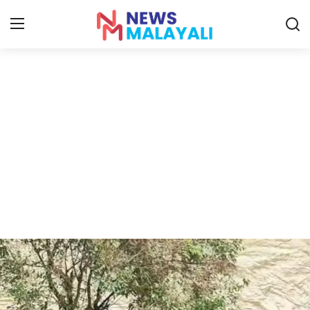
Home
Contact
Gallery
News
Travelers Vlog
Entertainment
Sports
Food