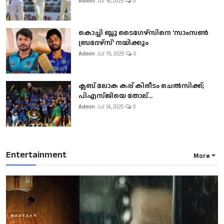
Admin
Jul 16, 2025
0
കൊച്ചി ബ്ലൂ ടൈഗേഴ്സിനെ 'സാംസൺ
ബ്രദേഴ്സ്' നയിക്കും
Admin
Jul 15, 2025
0
ക്ലബ് ലോക കപ്പ് കിരീടം ചെല്‍സിക്ക്;
പിഎസ്ജിയെ തോല്...
Admin
Jul 14, 2025
0
Entertainment
More