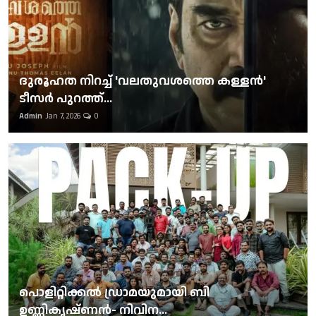
ദുരൂഹത നിറച്ച് 'വലതുവശത്തെ കള്ളന്‍'
ടീസര്‍ പുറത്ത്...
Admin
Jan 7, 2026
0
പൊളിറ്റിക്കല്‍ ഡ്രാമയുമായി ബി
ഉണ്ണികൃഷ്ണന്‍- നിവിന...