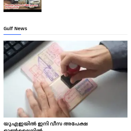
Gulf News
യുഎഇയിൽ ഇനി വീസ അപേക്ഷ
ഓൺലൈനിൽ