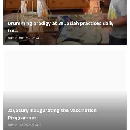
Drumming prodigy at 3!! Josiah practices daily
for...
Admin
Jun 15, 2022
0
Jayasury Inaugurating the Vaccination
Programme-
Admin
Oct 29, 2021
0