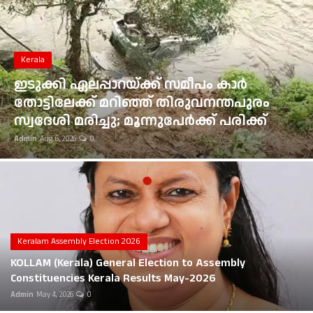
Gulf News
Loksabha Election 2024
Kerala
Technology
ഇടുക്കി ഏലപ്പാറയ്ക്ക് സമീപം കാർ
തോട്ടിലേക്ക് മറിഞ്ഞ് തിരുവനന്തപുരം
Health
സ്വദേശി മരിച്ചു; മൂന്നുപേർക്ക് പരിക്ക്
Admin
Aug 6, 2026
0
Jobs Mall
Automotive
Shop Online
Career
Keralam Assembly Election 2026
KOLLAM (Kerala) General Election to Assembly
Education
Constituencies Kerala Results May-2026
Admin
May 4, 2026
0
Business