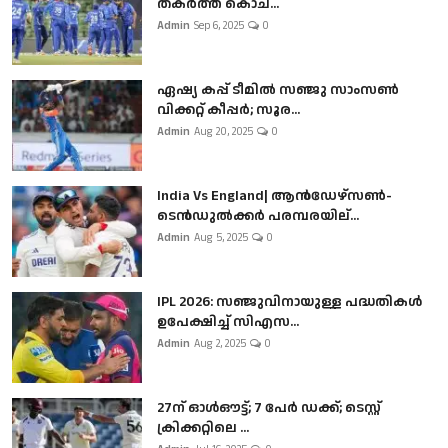
തകർത്ത് കൊച...
Admin
Sep 6, 2025
0
ഏഷ്യ കപ്പ് ടീമിൽ സഞ്ജു സാംസൺ
വിക്കറ്റ് കീപ്പർ; സൂര...
Admin
Aug 20, 2025
0
India Vs England| ആൻഡേഴ്സൺ-
ടെൻഡുല്‍ക്കർ പരമ്പരയില്...
Admin
Aug 5, 2025
0
IPL 2026: സഞ്ജുവിനായുള്ള പദ്ധതികൾ
ഉപേക്ഷിച്ച് സിഎസ...
Admin
Aug 2, 2025
0
27ന് ഓൾഔട്ട്; 7 പേർ ഡക്ക്; ടെസ്റ്റ്
ക്രിക്കറ്റിലെ ...