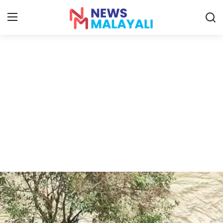
Home
Contact
Gallery
News
Travelers Vlog
Entertainment
Sports
Food