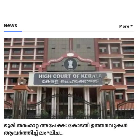
News
More
ഭൂമി തരംമാറ്റ അപേക്ഷ: കോടതി ഉത്തരവുകൾ
ആവർത്തിച്ച് ലംഘിച...