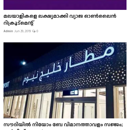
മലയാളികളെ ലക്ഷ്യമാക്കി വ്യാജ ഓൺലൈൻ
റിക്രൂട്മെന്റ്
Admin
Jun 29, 2019
0
സൗദിയിൽ നിയോം ബേ വിമാനത്താവളം സജ്ജം;