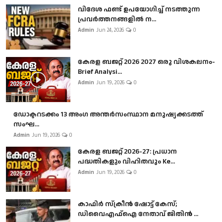
വിദേശ ഫണ്ട് ഉപയോഗിച്ച് നടത്തുന്ന
പ്രവർത്തനങ്ങളിൽ ന...
Admin
Jun 24, 2026
0
കേരള ബജറ്റ് 2026 2027 ഒരു വിശകലനം-
Brief Analysi...
Admin
Jun 19, 2026
0
ഡോക്ടറടക്കം 13 അംഗ അന്തർസംസ്ഥാന മനുഷ്യക്കടത്ത്
സംഘ...
Admin
Jun 19, 2026
0
കേരള ബജറ്റ് 2026-27: പ്രധാന
പദ്ധതികളും വിഹിതവും Ke...
Admin
Jun 19, 2026
0
കാഫിർ സ്‌ക്രീൻ ഷോട്ട് കേസ്;
ഡിവൈഎഫ്ഐ നേതാവ് ജിതിൻ ...