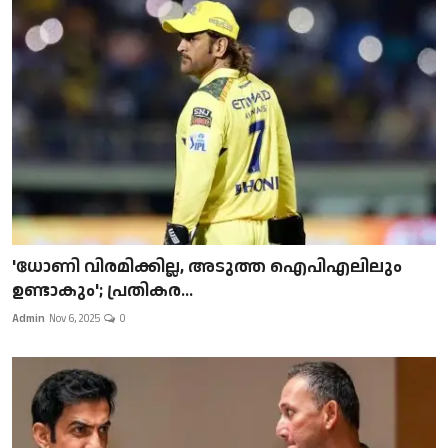
'ധോണി വിരമിക്കില്ല, അടുത്ത ഐപിഎലിലും
ഉണ്ടാകും'; പ്രതികര...
Admin
Nov 6, 2025
0