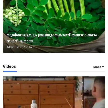
മുരിങ്ങപ്പൂവും ഇലയുംകൊണ്ട് തയാറാക്കാം
സ്വാദിഷ്ടമായ...
Admin
Oct 29, 2021
0
Videos
More