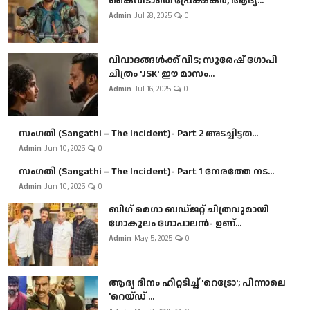
കൈവിടാതെ പ്രേക്ഷകർ, ആദ്യ...
Admin
Jul 28, 2025
0
വിവാദങ്ങൾക്ക് വിട; സുരേഷ് ഗോപി
ചിത്രം 'JSK' ഈ മാസം...
Admin
Jul 16, 2025
0
സംഗതി (Sangathi – The Incident)- Part 2 അടച്ചിട്ടത...
Admin
Jun 10, 2025
0
സംഗതി (Sangathi – The Incident)- Part 1 നേരത്തേ നട...
Admin
Jun 10, 2025
0
ബി​ഗ് മെഗാ ബഡ്ജറ്റ് ചിത്രവുമായി
ഗോകുലം ഗോപാലൻ- ഉണ്...
Admin
May 5, 2025
0
ആദ്യ ദിനം ഹിറ്റടിച്ച് 'റെട്രോ'; പിന്നാലെ
'റെയ്ഡ് ...