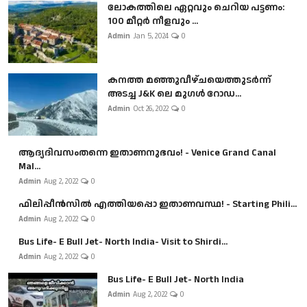
ലോകത്തിലെ ഏറ്റവും ചെറിയ പട്ടണം:
100 മീറ്റർ നീളവും ...
Admin
Jan 5, 2024
0
കനത്ത മഞ്ഞുവീഴ്ചയെത്തുടർന്ന്
അടച്ച J&K ലെ മുഗൾ റോഡ...
Admin
Oct 26, 2022
0
ആദ്യദിവസംതന്നെ ഇതാണനുഭവം! - Venice Grand Canal
Mal...
Admin
Aug 2, 2022
0
ഫിലിപ്പീൻസിൽ എത്തിയപ്പൊ ഇതാണവസ്ഥ! - Starting Phili...
Admin
Aug 2, 2022
0
Bus Life- E Bull Jet- North India- Visit to Shirdi...
Admin
Aug 2, 2022
0
Bus Life- E Bull Jet- North India
Admin
Aug 2, 2022
0