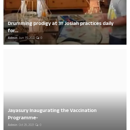
Drumming prodigy at 3!! Josiah practices daily
for...
Admin
Jun 15, 2022
0
Jayasury Inaugurating the Vaccination
Programme-
Admin
Oct 29, 2021
0