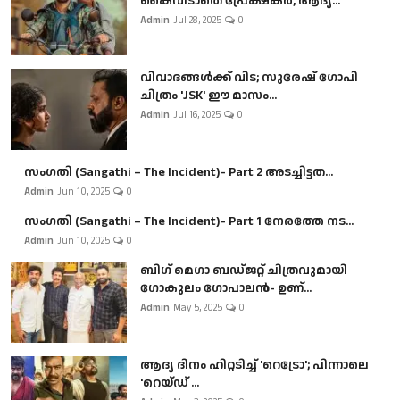
കൈവിടാതെ പ്രേക്ഷകർ, ആദ്യ...
Admin
Jul 28, 2025
0
വിവാദങ്ങൾക്ക് വിട; സുരേഷ് ഗോപി
ചിത്രം 'JSK' ഈ മാസം...
Admin
Jul 16, 2025
0
സംഗതി (Sangathi – The Incident)- Part 2 അടച്ചിട്ടത...
Admin
Jun 10, 2025
0
സംഗതി (Sangathi – The Incident)- Part 1 നേരത്തേ നട...
Admin
Jun 10, 2025
0
ബി​ഗ് മെഗാ ബഡ്ജറ്റ് ചിത്രവുമായി
ഗോകുലം ഗോപാലൻ- ഉണ്...
Admin
May 5, 2025
0
ആദ്യ ദിനം ഹിറ്റടിച്ച് 'റെട്രോ'; പിന്നാലെ
'റെയ്ഡ് ...