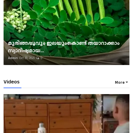
മുരിങ്ങപ്പൂവും ഇലയുംകൊണ്ട് തയാറാക്കാം
സ്വാദിഷ്ടമായ...
Admin
Oct 29, 2021
0
Videos
More