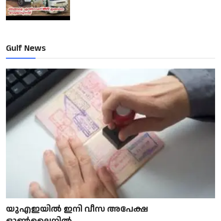
Gulf News
യുഎഇയിൽ ഇനി വീസ അപേക്ഷ
ഓൺലൈനിൽ