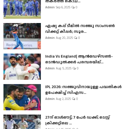
തകർത്ത് കൊച...
Admin
Sep 6, 2025
0
ഏഷ്യ കപ്പ് ടീമിൽ സഞ്ജു സാംസൺ
വിക്കറ്റ് കീപ്പർ; സൂര...
Admin
Aug 20, 2025
0
India Vs England| ആൻഡേഴ്സൺ-
ടെൻഡുല്‍ക്കർ പരമ്പരയില്...
Admin
Aug 5, 2025
0
IPL 2026: സഞ്ജുവിനായുള്ള പദ്ധതികൾ
ഉപേക്ഷിച്ച് സിഎസ...
Admin
Aug 2, 2025
0
27ന് ഓൾഔട്ട്; 7 പേർ ഡക്ക്; ടെസ്റ്റ്
ക്രിക്കറ്റിലെ ...