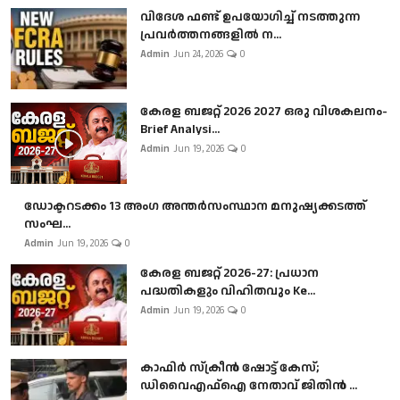
വിദേശ ഫണ്ട് ഉപയോഗിച്ച് നടത്തുന്ന
പ്രവർത്തനങ്ങളിൽ ന...
Admin
Jun 24, 2026
0
കേരള ബജറ്റ് 2026 2027 ഒരു വിശകലനം-
Brief Analysi...
Admin
Jun 19, 2026
0
ഡോക്ടറടക്കം 13 അംഗ അന്തർസംസ്ഥാന മനുഷ്യക്കടത്ത്
സംഘ...
Admin
Jun 19, 2026
0
കേരള ബജറ്റ് 2026-27: പ്രധാന
പദ്ധതികളും വിഹിതവും Ke...
Admin
Jun 19, 2026
0
കാഫിർ സ്‌ക്രീൻ ഷോട്ട് കേസ്;
ഡിവൈഎഫ്ഐ നേതാവ് ജിതിൻ ...