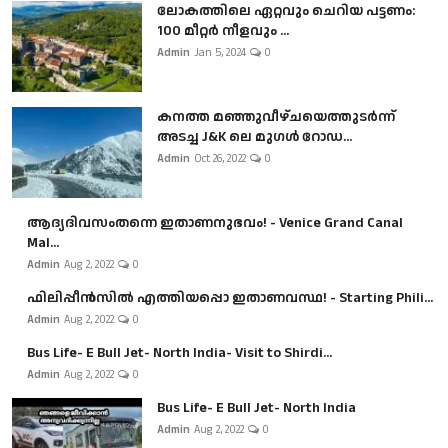
ലോകത്തിലെ ഏറ്റവും ചെറിയ പട്ടണം:
100 മീറ്റർ നീളവും ...
Admin
Jan 5, 2024
0
കനത്ത മഞ്ഞുവീഴ്ചയെത്തുടർന്ന്
അടച്ച J&K ലെ മുഗൾ റോഡ...
Admin
Oct 26, 2022
0
ആദ്യദിവസംതന്നെ ഇതാണനുഭവം! - Venice Grand Canal
Mal...
Admin
Aug 2, 2022
0
ഫിലിപ്പീൻസിൽ എത്തിയപ്പൊ ഇതാണവസ്ഥ! - Starting Phili...
Admin
Aug 2, 2022
0
Bus Life- E Bull Jet- North India- Visit to Shirdi...
Admin
Aug 2, 2022
0
Bus Life- E Bull Jet- North India
Admin
Aug 2, 2022
0