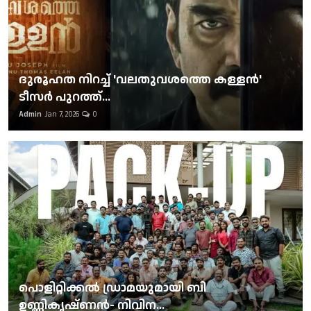
ദുരൂഹത നിറച്ച് 'വലതുവശത്തെ കള്ളന്‍'
ടീസര്‍ പുറത്ത്...
Admin
Jan 7, 2026
0
പൊളിറ്റിക്കല്‍ ഡ്രാമയുമായി ബി
ഉണ്ണികൃഷ്ണന്‍- നിവിന...