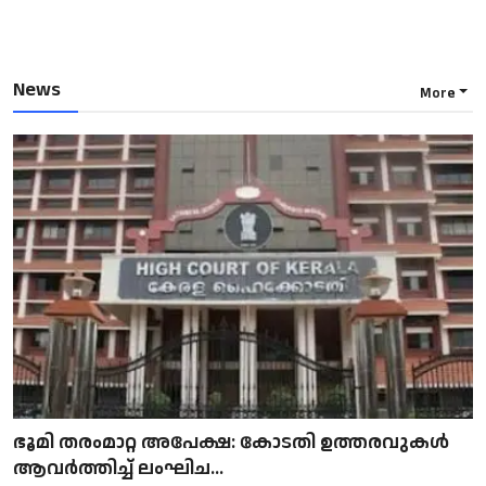
News
More
ഭൂമി തരംമാറ്റ അപേക്ഷ: കോടതി ഉത്തരവുകൾ
ആവർത്തിച്ച് ലംഘിച...