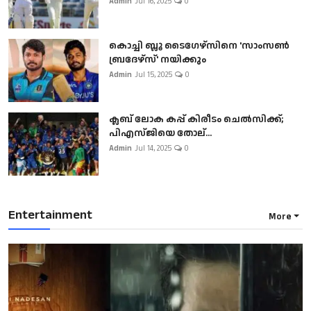
Admin
Jul 16, 2025
0
കൊച്ചി ബ്ലൂ ടൈഗേഴ്സിനെ 'സാംസൺ
ബ്രദേഴ്സ്' നയിക്കും
Admin
Jul 15, 2025
0
ക്ലബ് ലോക കപ്പ് കിരീടം ചെല്‍സിക്ക്;
പിഎസ്ജിയെ തോല്...
Admin
Jul 14, 2025
0
Entertainment
More