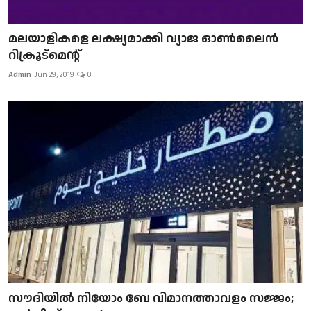
മലയാളികളെ ലക്ഷ്യമാക്കി വ്യാജ ഓൺലൈൻ
റിക്രൂട്മെന്റ്
Admin
Jun 29, 2019
0
സൗദിയിൽ നിയോം ബേ വിമാനത്താവളം സജ്ജം;