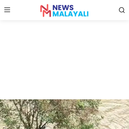
Home
Contact
Gallery
News
Travelers Vlog
Entertainment
Sports
Food