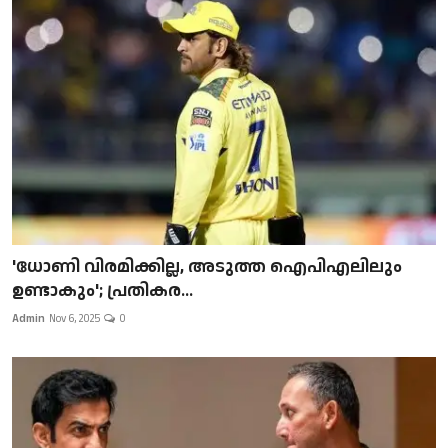
'ധോണി വിരമിക്കില്ല, അടുത്ത ഐപിഎലിലും
ഉണ്ടാകും'; പ്രതികര...
Admin
Nov 6, 2025
0