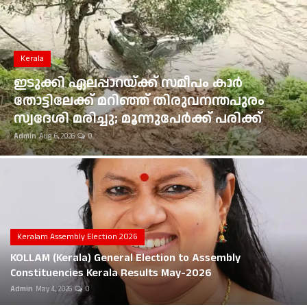
Gulf News
Loksabha Election 2024
Kerala
Technology
ഇടുക്കി ഏലപ്പാറയ്ക്ക് സമീപം കാർ
തോട്ടിലേക്ക് മറിഞ്ഞ് തിരുവനന്തപുരം
Health
സ്വദേശി മരിച്ചു; മൂന്നുപേർക്ക് പരിക്ക്
Admin
Aug 6, 2026
0
Jobs Mall
Automotive
Shop Online
Career
Keralam Assembly Election 2026
KOLLAM (Kerala) General Election to Assembly
Education
Constituencies Kerala Results May-2026
Admin
May 4, 2026
0
Business