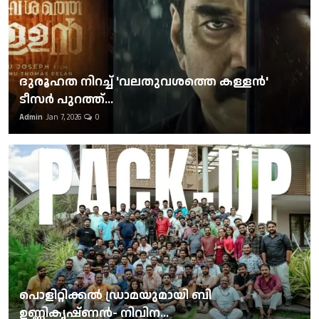
ദുരൂഹത നിറച്ച് 'വലതുവശത്തെ കള്ളന്‍'
ടീസര്‍ പുറത്ത്...
Admin
Jan 7, 2026
0
പൊളിറ്റിക്കല്‍ ഡ്രാമയുമായി ബി
ഉണ്ണികൃഷ്ണന്‍- നിവിന...