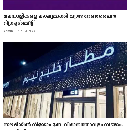
മലയാളികളെ ലക്ഷ്യമാക്കി വ്യാജ ഓൺലൈൻ
റിക്രൂട്മെന്റ്
Admin
Jun 29, 2019
0
സൗദിയിൽ നിയോം ബേ വിമാനത്താവളം സജ്ജം;