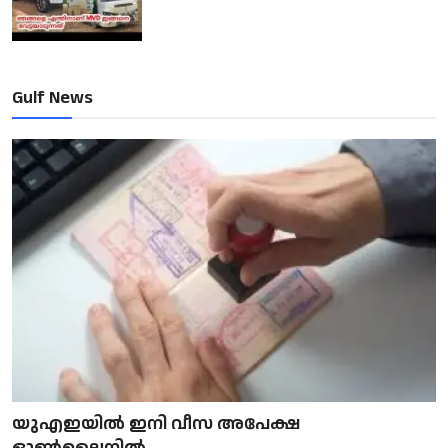
Gulf News
യുഎഇയിൽ ഇനി വീസ അപേക്ഷ
ഓൺലൈനിൽ