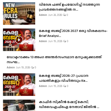
വിദേശ ഫണ്ട് ഉപയോഗിച്ച് നടത്തുന്ന
പ്രവർത്തനങ്ങളിൽ ന...
Admin
Jun 24, 2026
0
കേരള ബജറ്റ് 2026 2027 ഒരു വിശകലനം-
Brief Analysi...
Admin
Jun 19, 2026
0
ഡോക്ടറടക്കം 13 അംഗ അന്തർസംസ്ഥാന മനുഷ്യക്കടത്ത്
സംഘ...
Admin
Jun 19, 2026
0
കേരള ബജറ്റ് 2026-27: പ്രധാന
പദ്ധതികളും വിഹിതവും Ke...
Admin
Jun 19, 2026
0
കാഫിർ സ്‌ക്രീൻ ഷോട്ട് കേസ്;
ഡിവൈഎഫ്ഐ നേതാവ് ജിതിൻ ...