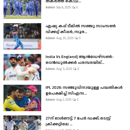
തകർത്ത് കൊച...
Admin
Sep 6, 2025
0
ഏഷ്യ കപ്പ് ടീമിൽ സഞ്ജു സാംസൺ
വിക്കറ്റ് കീപ്പർ; സൂര...
Admin
Aug 20, 2025
0
India Vs England| ആൻഡേഴ്സൺ-
ടെൻഡുല്‍ക്കർ പരമ്പരയില്...
Admin
Aug 5, 2025
0
IPL 2026: സഞ്ജുവിനായുള്ള പദ്ധതികൾ
ഉപേക്ഷിച്ച് സിഎസ...
Admin
Aug 2, 2025
0
27ന് ഓൾഔട്ട്; 7 പേർ ഡക്ക്; ടെസ്റ്റ്
ക്രിക്കറ്റിലെ ...