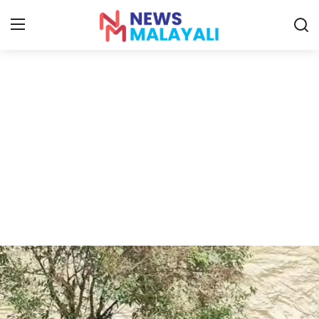
Home
Contact
Gallery
News
Travelers Vlog
Entertainment
Sports
Food