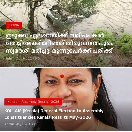
Gulf News
Loksabha Election 2024
Kerala
Technology
ഇടുക്കി ഏലപ്പാറയ്ക്ക് സമീപം കാർ
തോട്ടിലേക്ക് മറിഞ്ഞ് തിരുവനന്തപുരം
Health
സ്വദേശി മരിച്ചു; മൂന്നുപേർക്ക് പരിക്ക്
Admin
Aug 6, 2026
0
Jobs Mall
Automotive
Shop Online
Career
Keralam Assembly Election 2026
KOLLAM (Kerala) General Election to Assembly
Education
Constituencies Kerala Results May-2026
Admin
May 4, 2026
0
Business