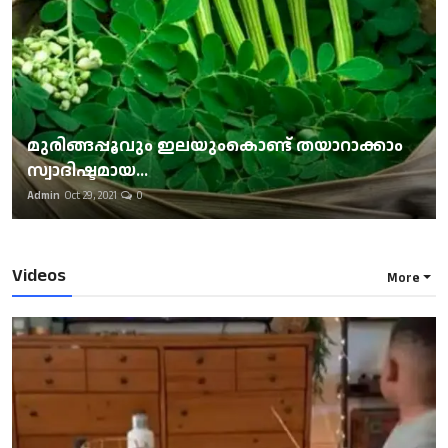
മുരിങ്ങപ്പൂവും ഇലയുംകൊണ്ട് തയാറാക്കാം
സ്വാദിഷ്ടമായ...
Admin
Oct 29, 2021
0
Videos
More