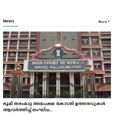
News
More
ഭൂമി തരംമാറ്റ അപേക്ഷ: കോടതി ഉത്തരവുകൾ
ആവർത്തിച്ച് ലംഘിച...