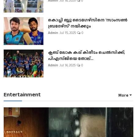
Admin
Jul 16, 2025
0
കൊച്ചി ബ്ലൂ ടൈഗേഴ്സിനെ 'സാംസൺ
ബ്രദേഴ്സ്' നയിക്കും
Admin
Jul 15, 2025
0
ക്ലബ് ലോക കപ്പ് കിരീടം ചെല്‍സിക്ക്;
പിഎസ്ജിയെ തോല്...
Admin
Jul 14, 2025
0
Entertainment
More