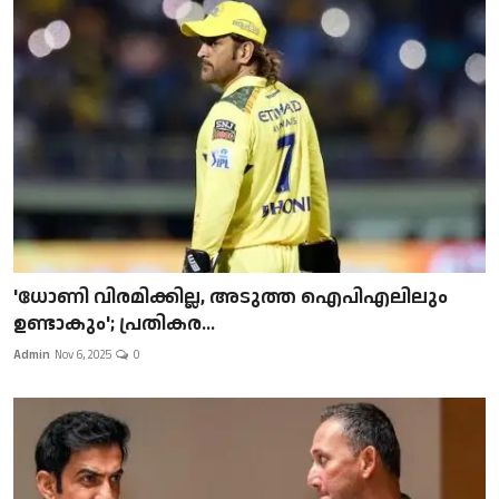
'ധോണി വിരമിക്കില്ല, അടുത്ത ഐപിഎലിലും
ഉണ്ടാകും'; പ്രതികര...
Admin
Nov 6, 2025
0