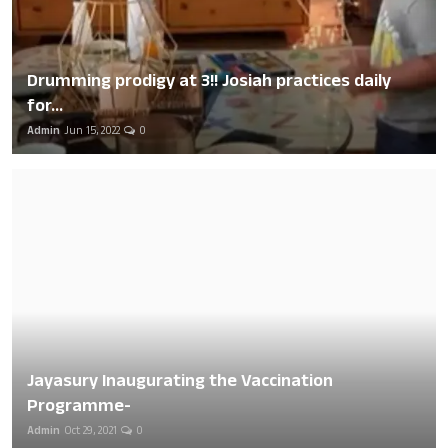
Drumming prodigy at 3!! Josiah practices daily
for...
Admin
Jun 15, 2022
0
Jayasury Inaugurating the Vaccination
Programme-
Admin
Oct 29, 2021
0