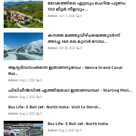
ലോകത്തിലെ ഏറ്റവും ചെറിയ പട്ടണം:
100 മീറ്റർ നീളവും ...
Admin
Jan 5, 2024
0
കനത്ത മഞ്ഞുവീഴ്ചയെത്തുടർന്ന്
അടച്ച J&K ലെ മുഗൾ റോഡ...
Admin
Oct 26, 2022
0
ആദ്യദിവസംതന്നെ ഇതാണനുഭവം! - Venice Grand Canal
Mal...
Admin
Aug 2, 2022
0
ഫിലിപ്പീൻസിൽ എത്തിയപ്പൊ ഇതാണവസ്ഥ! - Starting Phili...
Admin
Aug 2, 2022
0
Bus Life- E Bull Jet- North India- Visit to Shirdi...
Admin
Aug 2, 2022
0
Bus Life- E Bull Jet- North India
Admin
Aug 2, 2022
0