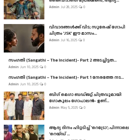
കൈവിടാതെ പ്രേക്ഷകർ, ആദ്യ...
Admin
Jul 28, 2025
0
വിവാദങ്ങൾക്ക് വിട; സുരേഷ് ഗോപി
ചിത്രം 'JSK' ഈ മാസം...
Admin
Jul 16, 2025
0
സംഗതി (Sangathi – The Incident)- Part 2 അടച്ചിട്ടത...
Admin
Jun 10, 2025
0
സംഗതി (Sangathi – The Incident)- Part 1 നേരത്തേ നട...
Admin
Jun 10, 2025
0
ബി​ഗ് മെഗാ ബഡ്ജറ്റ് ചിത്രവുമായി
ഗോകുലം ഗോപാലൻ- ഉണ്...
Admin
May 5, 2025
0
ആദ്യ ദിനം ഹിറ്റടിച്ച് 'റെട്രോ'; പിന്നാലെ
'റെയ്ഡ് ...