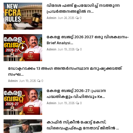
വിദേശ ഫണ്ട് ഉപയോഗിച്ച് നടത്തുന്ന
പ്രവർത്തനങ്ങളിൽ ന...
Admin
Jun 24, 2026
0
കേരള ബജറ്റ് 2026 2027 ഒരു വിശകലനം-
Brief Analysi...
Admin
Jun 19, 2026
0
ഡോക്ടറടക്കം 13 അംഗ അന്തർസംസ്ഥാന മനുഷ്യക്കടത്ത്
സംഘ...
Admin
Jun 19, 2026
0
കേരള ബജറ്റ് 2026-27: പ്രധാന
പദ്ധതികളും വിഹിതവും Ke...
Admin
Jun 19, 2026
0
കാഫിർ സ്‌ക്രീൻ ഷോട്ട് കേസ്;
ഡിവൈഎഫ്ഐ നേതാവ് ജിതിൻ ...