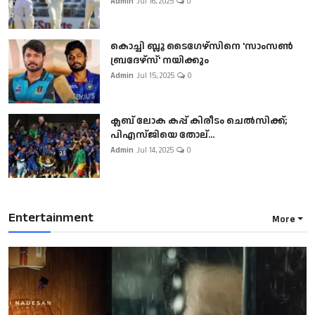
Admin
Jul 16, 2025
0
കൊച്ചി ബ്ലൂ ടൈഗേഴ്സിനെ 'സാംസൺ
ബ്രദേഴ്സ്' നയിക്കും
Admin
Jul 15, 2025
0
ക്ലബ് ലോക കപ്പ് കിരീടം ചെല്‍സിക്ക്;
പിഎസ്ജിയെ തോല്...
Admin
Jul 14, 2025
0
Entertainment
More