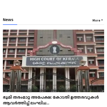
News
More
ഭൂമി തരംമാറ്റ അപേക്ഷ: കോടതി ഉത്തരവുകൾ
ആവർത്തിച്ച് ലംഘിച...