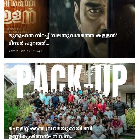
ദുരൂഹത നിറച്ച് 'വലതുവശത്തെ കള്ളന്‍'
ടീസര്‍ പുറത്ത്...
Admin
Jan 7, 2026
0
പൊളിറ്റിക്കല്‍ ഡ്രാമയുമായി ബി
ഉണ്ണികൃഷ്ണന്‍- നിവിന...