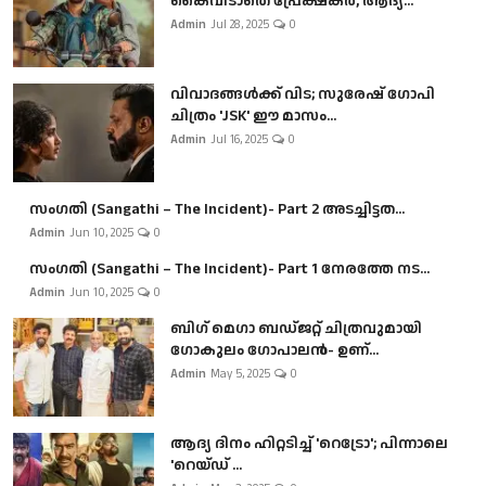
കൈവിടാതെ പ്രേക്ഷകർ, ആദ്യ...
Admin
Jul 28, 2025
0
വിവാദങ്ങൾക്ക് വിട; സുരേഷ് ഗോപി
ചിത്രം 'JSK' ഈ മാസം...
Admin
Jul 16, 2025
0
സംഗതി (Sangathi – The Incident)- Part 2 അടച്ചിട്ടത...
Admin
Jun 10, 2025
0
സംഗതി (Sangathi – The Incident)- Part 1 നേരത്തേ നട...
Admin
Jun 10, 2025
0
ബി​ഗ് മെഗാ ബഡ്ജറ്റ് ചിത്രവുമായി
ഗോകുലം ഗോപാലൻ- ഉണ്...
Admin
May 5, 2025
0
ആദ്യ ദിനം ഹിറ്റടിച്ച് 'റെട്രോ'; പിന്നാലെ
'റെയ്ഡ് ...