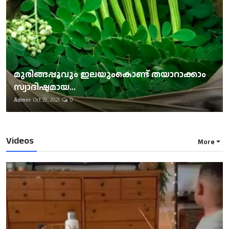
മുരിങ്ങപ്പൂവും ഇലയുംകൊണ്ട് തയാറാക്കാം
സ്വാദിഷ്ടമായ...
Admin
Oct 29, 2021
0
Videos
More