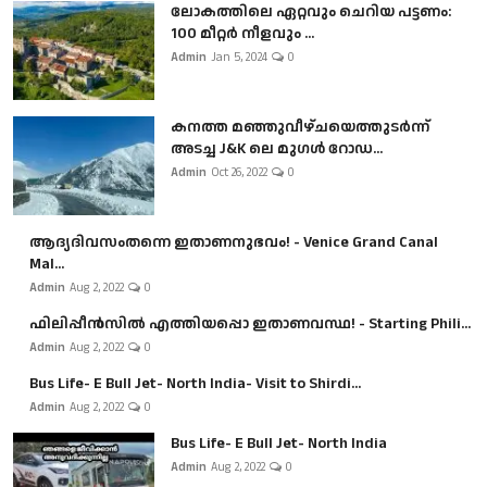
ലോകത്തിലെ ഏറ്റവും ചെറിയ പട്ടണം:
100 മീറ്റർ നീളവും ...
Admin
Jan 5, 2024
0
കനത്ത മഞ്ഞുവീഴ്ചയെത്തുടർന്ന്
അടച്ച J&K ലെ മുഗൾ റോഡ...
Admin
Oct 26, 2022
0
ആദ്യദിവസംതന്നെ ഇതാണനുഭവം! - Venice Grand Canal
Mal...
Admin
Aug 2, 2022
0
ഫിലിപ്പീൻസിൽ എത്തിയപ്പൊ ഇതാണവസ്ഥ! - Starting Phili...
Admin
Aug 2, 2022
0
Bus Life- E Bull Jet- North India- Visit to Shirdi...
Admin
Aug 2, 2022
0
Bus Life- E Bull Jet- North India
Admin
Aug 2, 2022
0