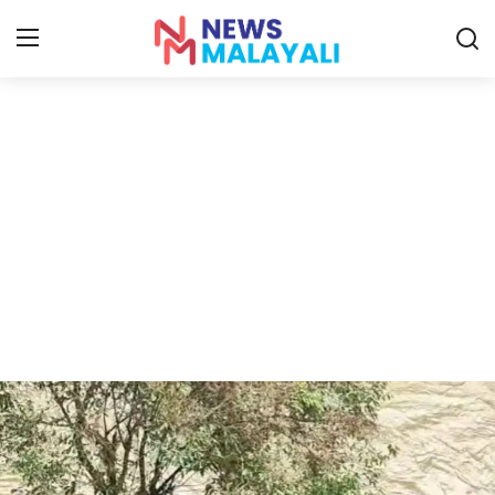
Home
Contact
Gallery
News
Travelers Vlog
Entertainment
Sports
Food