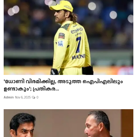
'ധോണി വിരമിക്കില്ല, അടുത്ത ഐപിഎലിലും
ഉണ്ടാകും'; പ്രതികര...
Admin
Nov 6, 2025
0