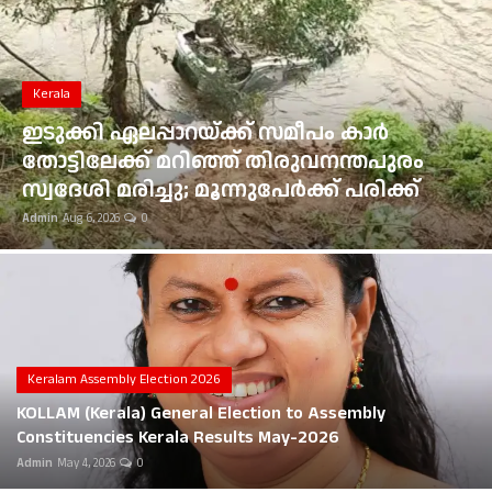
Gulf News
Loksabha Election 2024
Kerala
Technology
ഇടുക്കി ഏലപ്പാറയ്ക്ക് സമീപം കാർ
തോട്ടിലേക്ക് മറിഞ്ഞ് തിരുവനന്തപുരം
Health
സ്വദേശി മരിച്ചു; മൂന്നുപേർക്ക് പരിക്ക്
Admin
Aug 6, 2026
0
Jobs Mall
Automotive
Shop Online
Career
Keralam Assembly Election 2026
KOLLAM (Kerala) General Election to Assembly
Education
Constituencies Kerala Results May-2026
Admin
May 4, 2026
0
Business