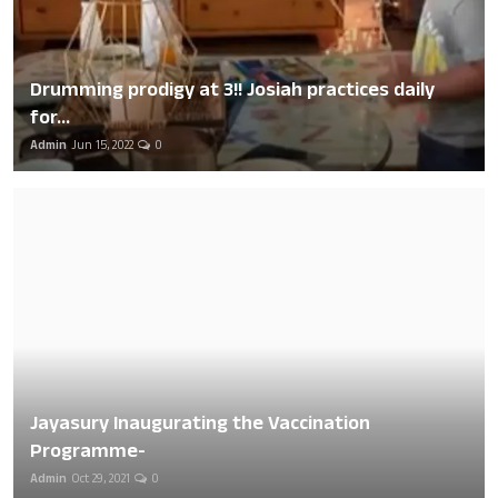
Drumming prodigy at 3!! Josiah practices daily
for...
Admin
Jun 15, 2022
0
Jayasury Inaugurating the Vaccination
Programme-
Admin
Oct 29, 2021
0