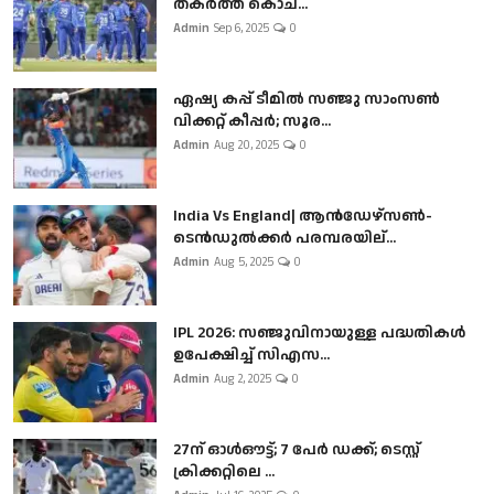
തകർത്ത് കൊച...
Admin
Sep 6, 2025
0
ഏഷ്യ കപ്പ് ടീമിൽ സഞ്ജു സാംസൺ
വിക്കറ്റ് കീപ്പർ; സൂര...
Admin
Aug 20, 2025
0
India Vs England| ആൻഡേഴ്സൺ-
ടെൻഡുല്‍ക്കർ പരമ്പരയില്...
Admin
Aug 5, 2025
0
IPL 2026: സഞ്ജുവിനായുള്ള പദ്ധതികൾ
ഉപേക്ഷിച്ച് സിഎസ...
Admin
Aug 2, 2025
0
27ന് ഓൾഔട്ട്; 7 പേർ ഡക്ക്; ടെസ്റ്റ്
ക്രിക്കറ്റിലെ ...