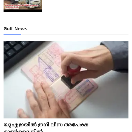
Gulf News
യുഎഇയിൽ ഇനി വീസ അപേക്ഷ
ഓൺലൈനിൽ