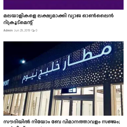
മലയാളികളെ ലക്ഷ്യമാക്കി വ്യാജ ഓൺലൈൻ
റിക്രൂട്മെന്റ്
Admin
Jun 29, 2019
0
സൗദിയിൽ നിയോം ബേ വിമാനത്താവളം സജ്ജം;