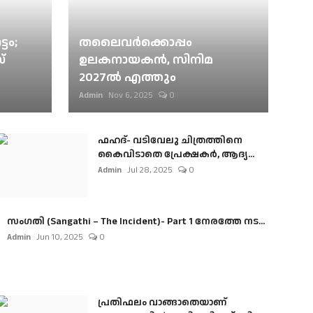
ടം;
തലൈവര്‍ക്കൊപ്പം
്
ഉലകനായകന്‍, സിനിമ
2027ല്‍ എത്തും
Admin
Nov 6, 2025
0
ഫഹദ്- വടിവേലു ചിത്രത്തിനെ
കൈവിടാതെ പ്രേക്ഷകർ, ആദ്യ...
Admin
Jul 28, 2025
0
സംഗതി (Sangathi – The Incident)- Part 1 നേരത്തേ നട...
Admin
Jun 10, 2025
0
പ്രതിഫലം വാങ്ങാതെയാണ്