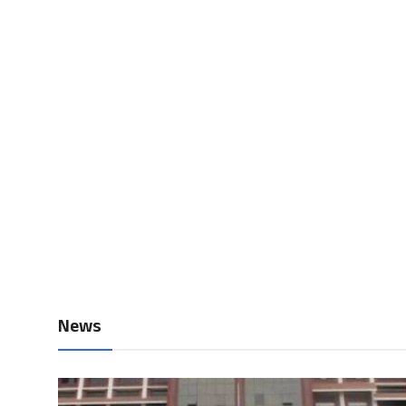
Local News
Earn Money
Tutorials
Malayalam
News