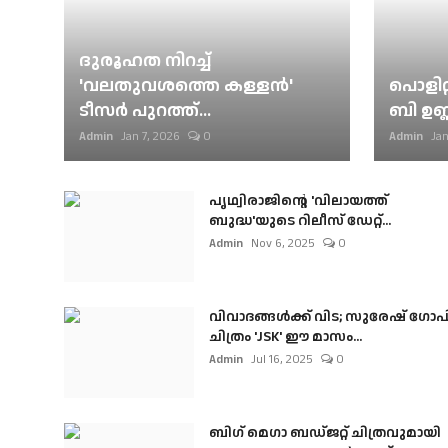
ദുരൂഹത നിറച്ച്
'വലതുവശത്തെ കള്ളന്‍'
പൊളിറ്
ടീസര്‍ പുറത്ത്...
ബി ഉണ്
Admin
Jan 7, 2026
0
Admin
Jan
പൃഥ്വിരാജിന്റെ 'വിലായത്ത്
ബുദ്ധ'യുടെ റിലീസ് ഡേറ്റ്...
Admin
Nov 6, 2025
0
വിവാദങ്ങൾക്ക് വിട; സുരേഷ് ഗോപ
ചിത്രം 'JSK' ഈ മാസം...
Admin
Jul 16, 2025
0
ബി​ഗ് മെഗാ ബഡ്ജറ്റ് ചിത്രവുമായി