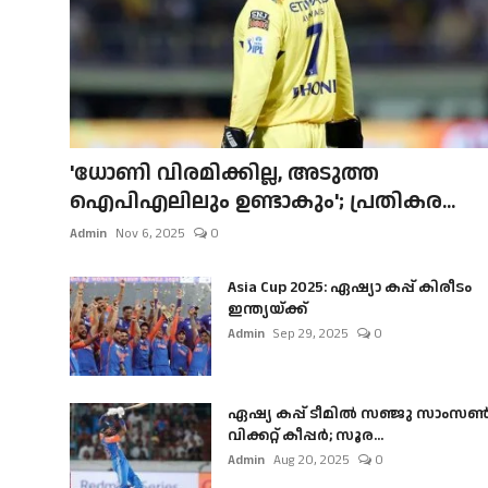
'ധോണി വിരമിക്കില്ല, അടുത്ത
ഐപിഎലിലും ഉണ്ടാകും'; പ്രതികര...
Admin
Nov 6, 2025
0
Asia Cup 2025: ഏഷ്യാ കപ്പ് കിരീടം
ഇന്ത്യയ്ക്ക്
Admin
Sep 29, 2025
0
ഏഷ്യ കപ്പ് ടീമിൽ സഞ്ജു സാംസ
വിക്കറ്റ് കീപ്പർ; സൂര...
Admin
Aug 20, 2025
0