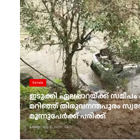
Gulf News
Loksabha Election 2024
Technology
Health
Jobs Mall
Automotive
Kerala
Shop Online
ഇടുക്കി ഏലപ്പാറയ്ക്ക് സമീപം 
്
മറിഞ്ഞ് തിരുവനന്തപുരം സ്വദേശ
Career
മൂന്നുപേർക്ക് പരിക്ക്
Education
Admin
Aug 6, 2026
0
Business