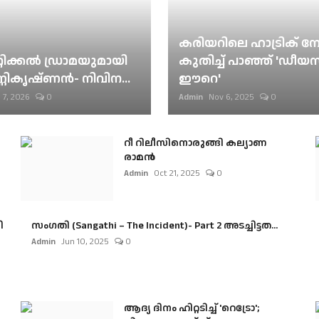
കരിയറിലെ ഹാട്രിക് നേട്
റിക്കല്‍ ഡ്രാമയുമായി
കുതിച്ച് പാഞ്ഞ് 'ഡീയസ
ണികൃഷ്ണന്‍- നിവിന...
ഈറെ'
 7, 2026
0
Admin
Nov 6, 2025
0
റീ റിലീസിനൊരുങ്ങി കല്യാണ
രാമൻ
Admin
Oct 21, 2025
0
ി
സംഗതി (Sangathi – The Incident)- Part 2 അടച്ചിട്ടത...
Admin
Jun 10, 2025
0
ആദ്യ ദിനം ഹിറ്റടിച്ച് 'റെട്രോ';