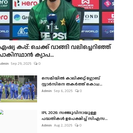
ഏഷ്യ കപ്പ്: ചെക്ക് വാങ്ങി വലിച്ചെറിഞ്ഞ്
പാകിസ്ഥാൻ ക്യാപ...
Admin
Sep 29, 2025
0
സെമിയിൽ കാലിക്കറ്റ് ഗ്ലോബ്
സ്റ്റാർസിനെ തകർത്ത് കൊച...
Admin
Sep 6, 2025
0
IPL 2026: സഞ്ജുവിനായുള്ള
പദ്ധതികൾ ഉപേക്ഷിച്ച് സിഎസ...
Admin
Aug 2, 2025
0