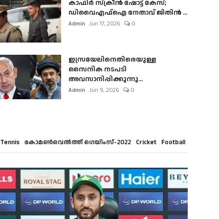
കാഫിർ സ്‌ക്രീൻ ഷോട്ട് കേസ്;
ഡിവൈഎഫ്ഐ നേതാവ് ജിതിൻ ...
Admin
Jun 17, 2026
0
ഇസ്രയേലിനെതിരെയുള്ള
സൈനിക നടപടി
അവസാനിപ്പിക്കുന്നു...
Admin
Jun 9, 2026
0
Tennis
കോമൺവെൽത്ത് ഗെയിംസ്-2022
Cricket
Football