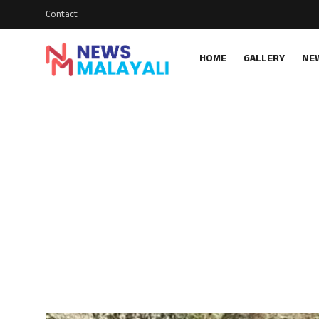
Contact
HOME
GALLERY
NE
Home
Contact
Gallery
News
Travelers Vlog
Entertainment
Sports
Food