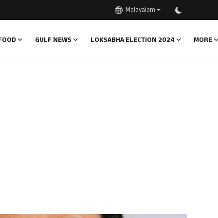
Malayalam
FOOD
GULF NEWS
LOKSABHA ELECTION 2024
MORE