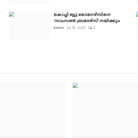
കൊച്ചി ബ്ലൂ ടൈഗേഴ്സിനെ
'സാംസൺ ബ്രദേഴ്സ്' നയിക്കും
Admin
Jul 15, 2025
0