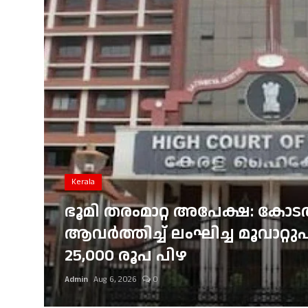
Gulf News
Loksabha Election 2024
Technology
Health
Jobs Mall
Automotive
Kerala
Shop Online
ഭൂമി തരംമാറ്റ അപേക്ഷ: കോ
രെ
ആവർത്തിച്ച് ലംഘിച്ച മൂവാറ്
Career
ത്യ
25,000 രൂപ പിഴ
Education
Admin
Aug 6, 2026
0
Business