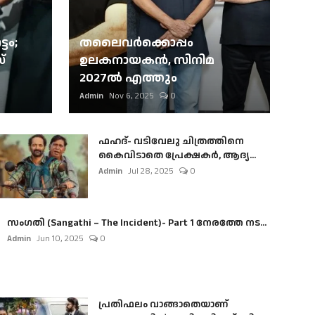
ടം;
തലൈവര്‍ക്കൊപ്പം
്
ഉലകനായകന്‍, സിനിമ
2027ല്‍ എത്തും
Admin
Nov 6, 2025
0
ഫഹദ്- വടിവേലു ചിത്രത്തിനെ
കൈവിടാതെ പ്രേക്ഷകർ, ആദ്യ...
Admin
Jul 28, 2025
0
സംഗതി (Sangathi – The Incident)- Part 1 നേരത്തേ നട...
Admin
Jun 10, 2025
0
പ്രതിഫലം വാങ്ങാതെയാണ്