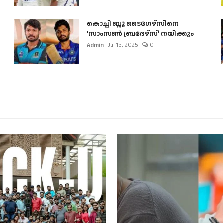
കൊച്ചി ബ്ലൂ ടൈഗേഴ്സിനെ
'സാംസൺ ബ്രദേഴ്സ്' നയിക്കും
Admin
Jul 15, 2025
0