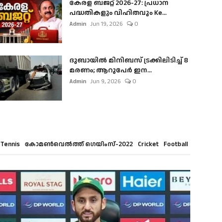
കേരള ബജറ്റ് 2026-27: പ്രധാന
പദ്ധതികളും വിഹിതവും Ke...
Admin
Jun 19, 2026
0
ദുബായിൽ മിനിബസ്​ ട്രക്കിലിടിച്ച് 8
മരണം; ആറുപേർ ഇന...
Admin
Jun 9, 2026
0
Tennis
കോമൺവെൽത്ത് ഗെയിംസ്-2022
Cricket
Football