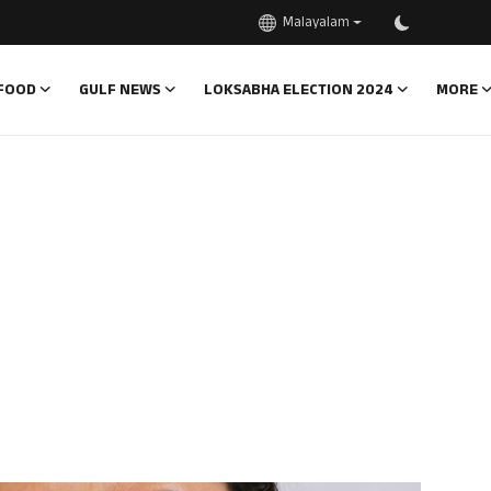
Malayalam
FOOD
GULF NEWS
LOKSABHA ELECTION 2024
MORE