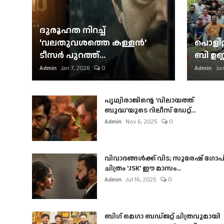
ദുരൂഹത നിറച്ച്
'വലതുവശത്തെ കള്ളന്‍'
പൊളിറ്
ടീസര്‍ പുറത്ത്...
ബി ഉണ്
Admin
Jan 7, 2026
0
Admin
Jan
പൃഥ്വിരാജിന്റെ 'വിലായത്ത്
ബുദ്ധ'യുടെ റിലീസ് ഡേറ്റ്...
Admin
Nov 6, 2025
0
വിവാദങ്ങൾക്ക് വിട; സുരേഷ് ഗോപ
ചിത്രം 'JSK' ഈ മാസം...
Admin
Jul 16, 2025
0
ബി​ഗ് മെഗാ ബഡ്ജറ്റ് ചിത്രവുമായി