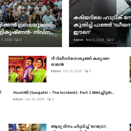
കരിയറിലെ ഹാട്രിക് നേട്
റിക്കല്‍ ഡ്രാമയുമായി
കുതിച്ച് പാഞ്ഞ് 'ഡീയസ
ണികൃഷ്ണന്‍- നിവിന...
ഈറെ'
 7, 2026
0
Admin
Nov 6, 2025
0
റീ റിലീസിനൊരുങ്ങി കല്യാണ
രാമൻ
Admin
Oct 21, 2025
0
ി
സംഗതി (Sangathi – The Incident)- Part 2 അടച്ചിട്ടത...
Admin
Jun 10, 2025
0
ആദ്യ ദിനം ഹിറ്റടിച്ച് 'റെട്രോ';