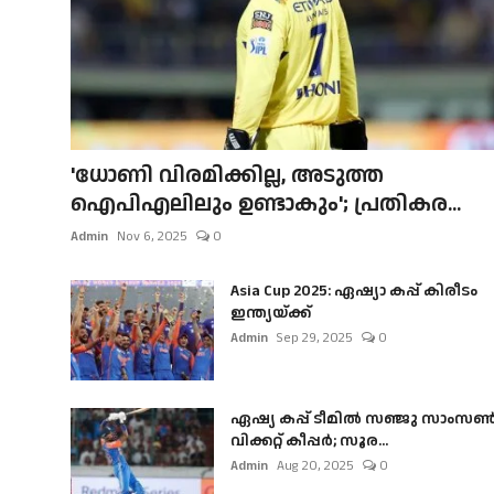
'ധോണി വിരമിക്കില്ല, അടുത്ത
ഐപിഎലിലും ഉണ്ടാകും'; പ്രതികര...
Admin
Nov 6, 2025
0
Asia Cup 2025: ഏഷ്യാ കപ്പ് കിരീടം
ഇന്ത്യയ്ക്ക്
Admin
Sep 29, 2025
0
ഏഷ്യ കപ്പ് ടീമിൽ സഞ്ജു സാംസ
വിക്കറ്റ് കീപ്പർ; സൂര...
Admin
Aug 20, 2025
0