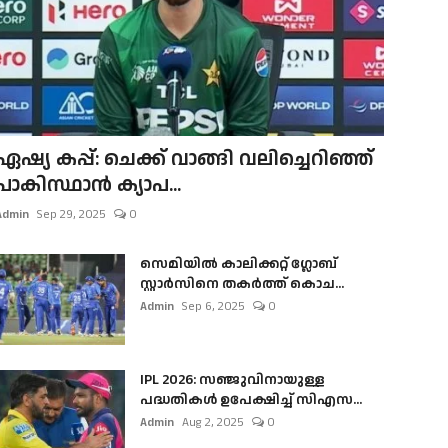
ഏഷ്യ കപ്പ്: ചെക്ക് വാങ്ങി വലിച്ചെറിഞ്ഞ്
പാകിസ്ഥാൻ ക്യാപ...
Admin
Sep 29, 2025
0
സെമിയിൽ കാലിക്കറ്റ് ഗ്ലോബ്
സ്റ്റാർസിനെ തകർത്ത് കൊച...
Admin
Sep 6, 2025
0
IPL 2026: സഞ്ജുവിനായുള്ള
പദ്ധതികൾ ഉപേക്ഷിച്ച് സിഎസ...
Admin
Aug 2, 2025
0