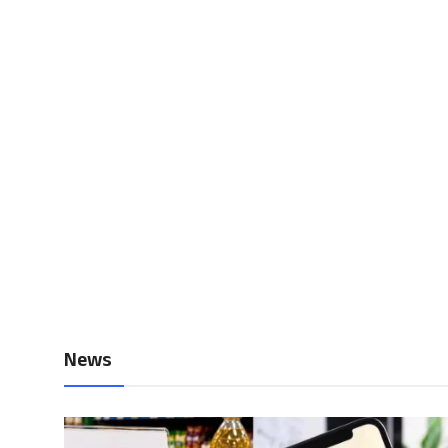
Local News
Earn Money
Tutorials
Malayalam
News