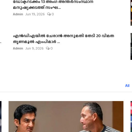
ഡോക്ടറടക്കം 13 അംഗ അന്തർസംസ്ഥാന
മനുഷ്യക്കടത്ത് സംഘ...
Admin
Jun 19, 2026
0
എൻഡിഎയിൽ ചേരാൻ അനുമതി തേടി 20 വിമത
.
തൃണമൂൽ എംപിമാർ ...
Admin
Jun 9, 2026
0
All