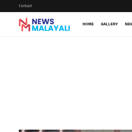
Contact
HOME
GALLERY
NE
Home
Contact
Gallery
News
Travelers Vlog
Entertainment
Sports
Food