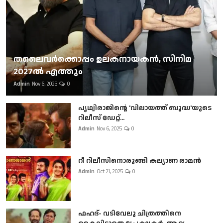
തലൈവര്‍ക്കൊപ്പം ഉലകനായകന്‍, സിനിമ
2027ല്‍ എത്തും
Admin
Nov 6, 2025
0
പൃഥ്വിരാജിന്റെ 'വിലായത്ത് ബുദ്ധ'യുടെ
റിലീസ് ഡേറ്റ്...
Admin
Nov 6, 2025
0
റീ റിലീസിനൊരുങ്ങി കല്യാണ രാമൻ
Admin
Oct 21, 2025
0
ഫഹദ്- വടിവേലു ചിത്രത്തിനെ