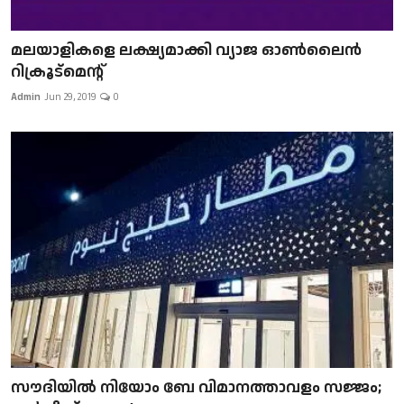
മലയാളികളെ ലക്ഷ്യമാക്കി വ്യാജ ഓൺലൈൻ
റിക്രൂട്മെന്റ്
Admin
Jun 29, 2019
0
സൗദിയിൽ നിയോം ബേ വിമാനത്താവളം സജ്ജം;