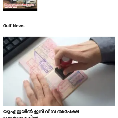
Gulf News
യുഎഇയിൽ ഇനി വീസ അപേക്ഷ
ഓൺലൈനിൽ