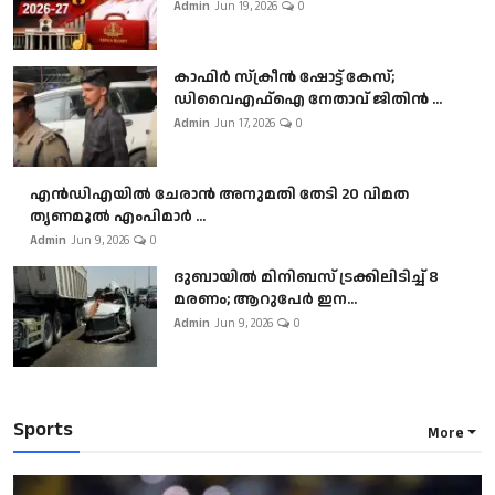
Admin
Jun 19, 2026
0
കാഫിർ സ്‌ക്രീൻ ഷോട്ട് കേസ്;
ഡിവൈഎഫ്ഐ നേതാവ് ജിതിൻ ...
Admin
Jun 17, 2026
0
എൻഡിഎയിൽ ചേരാൻ അനുമതി തേടി 20 വിമത
തൃണമൂൽ എംപിമാർ ...
Admin
Jun 9, 2026
0
ദുബായിൽ മിനിബസ്​ ട്രക്കിലിടിച്ച് 8
മരണം; ആറുപേർ ഇന...
Admin
Jun 9, 2026
0
Sports
More