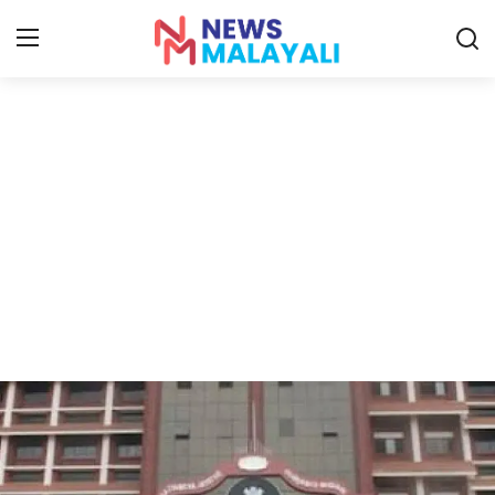
Home
Contact
Gallery
News
Travelers Vlog
Entertainment
Sports
Food