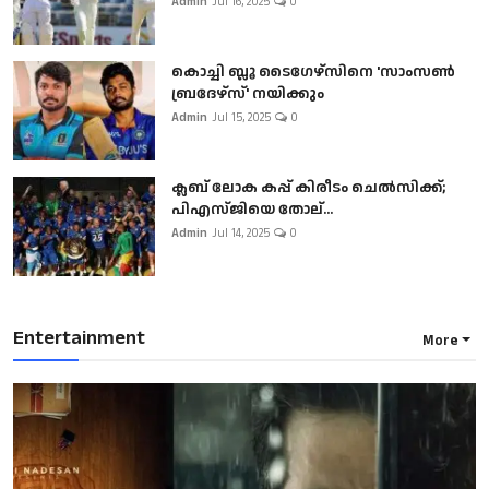
Admin
Jul 16, 2025
0
കൊച്ചി ബ്ലൂ ടൈഗേഴ്സിനെ 'സാംസൺ
ബ്രദേഴ്സ്' നയിക്കും
Admin
Jul 15, 2025
0
ക്ലബ് ലോക കപ്പ് കിരീടം ചെല്‍സിക്ക്;
പിഎസ്ജിയെ തോല്...
Admin
Jul 14, 2025
0
Entertainment
More