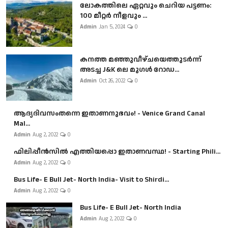
ലോകത്തിലെ ഏറ്റവും ചെറിയ പട്ടണം:
100 മീറ്റർ നീളവും ...
Admin
Jan 5, 2024
0
കനത്ത മഞ്ഞുവീഴ്ചയെത്തുടർന്ന്
അടച്ച J&K ലെ മുഗൾ റോഡ...
Admin
Oct 26, 2022
0
ആദ്യദിവസംതന്നെ ഇതാണനുഭവം! - Venice Grand Canal
Mal...
Admin
Aug 2, 2022
0
ഫിലിപ്പീൻസിൽ എത്തിയപ്പൊ ഇതാണവസ്ഥ! - Starting Phili...
Admin
Aug 2, 2022
0
Bus Life- E Bull Jet- North India- Visit to Shirdi...
Admin
Aug 2, 2022
0
Bus Life- E Bull Jet- North India
Admin
Aug 2, 2022
0