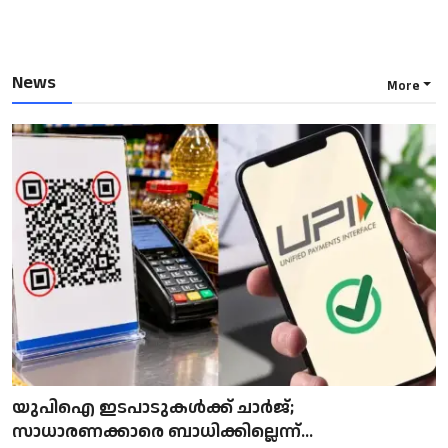
News
More
യുപിഐ ഇടപാടുകൾക്ക് ചാർജ്;
സാധാരണക്കാരെ ബാധിക്കില്ലെന്ന്...