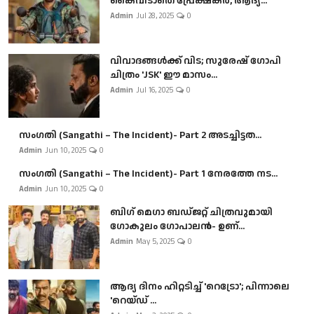
കൈവിടാതെ പ്രേക്ഷകർ, ആദ്യ...
Admin
Jul 28, 2025
0
വിവാദങ്ങൾക്ക് വിട; സുരേഷ് ഗോപി
ചിത്രം 'JSK' ഈ മാസം...
Admin
Jul 16, 2025
0
സംഗതി (Sangathi – The Incident)- Part 2 അടച്ചിട്ടത...
Admin
Jun 10, 2025
0
സംഗതി (Sangathi – The Incident)- Part 1 നേരത്തേ നട...
Admin
Jun 10, 2025
0
ബി​ഗ് മെഗാ ബഡ്ജറ്റ് ചിത്രവുമായി
ഗോകുലം ഗോപാലൻ- ഉണ്...
Admin
May 5, 2025
0
ആദ്യ ദിനം ഹിറ്റടിച്ച് 'റെട്രോ'; പിന്നാലെ
'റെയ്ഡ് ...