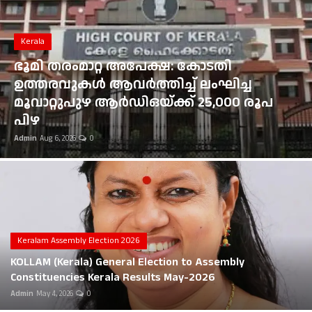
Gulf News
Loksabha Election 2024
Kerala
Technology
ഇടുക്കി ഏലപ്പാറയ്ക്ക് സമീപം കാർ
തോട്ടിലേക്ക് മറിഞ്ഞ് തിരുവനന്തപുരം
Health
സ്വദേശി മരിച്ചു; മൂന്നുപേർക്ക് പരിക്ക്
Admin
Aug 6, 2026
0
Jobs Mall
Automotive
Shop Online
Career
Keralam Assembly Election 2026
KOLLAM (Kerala) General Election to Assembly
Education
Constituencies Kerala Results May-2026
Admin
May 4, 2026
0
Business