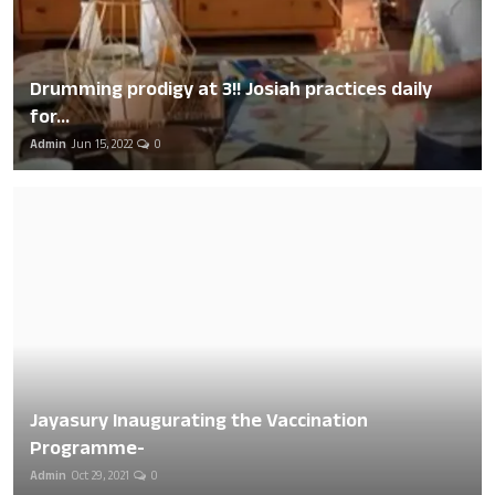
Drumming prodigy at 3!! Josiah practices daily
for...
Admin
Jun 15, 2022
0
Jayasury Inaugurating the Vaccination
Programme-
Admin
Oct 29, 2021
0