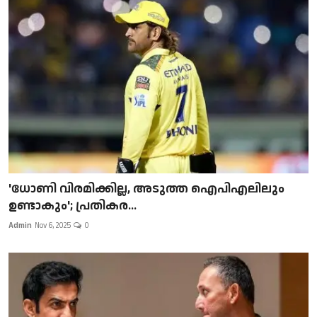
'ധോണി വിരമിക്കില്ല, അടുത്ത ഐപിഎലിലും
ഉണ്ടാകും'; പ്രതികര...
Admin
Nov 6, 2025
0