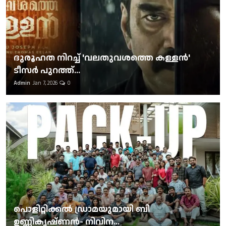
ദുരൂഹത നിറച്ച് 'വലതുവശത്തെ കള്ളന്‍'
ടീസര്‍ പുറത്ത്...
Admin
Jan 7, 2026
0
പൊളിറ്റിക്കല്‍ ഡ്രാമയുമായി ബി
ഉണ്ണികൃഷ്ണന്‍- നിവിന...