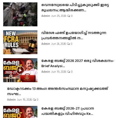
വെനസ്വേലയെ പിടിച്ചുകുലുക്കി ഇരട്ട
ഭൂചലനം; ആയിരക്കണ...
Admin
Jun 25, 2026
0
വിദേശ ഫണ്ട് ഉപയോഗിച്ച് നടത്തുന്ന
പ്രവർത്തനങ്ങളിൽ ന...
Admin
Jun 24, 2026
0
കേരള ബജറ്റ് 2026 2027 ഒരു വിശകലനം-
Brief Analysi...
Admin
Jun 19, 2026
0
ഡോക്ടറടക്കം 13 അംഗ അന്തർസംസ്ഥാന മനുഷ്യക്കടത്ത്
സംഘ...
Admin
Jun 19, 2026
0
കേരള ബജറ്റ് 2026-27: പ്രധാന
പദ്ധതികളും വിഹിതവും Ke...