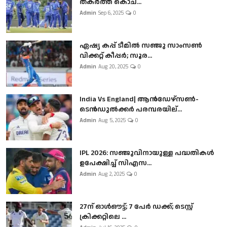
തകർത്ത് കൊച...
Admin
Sep 6, 2025
0
ഏഷ്യ കപ്പ് ടീമിൽ സഞ്ജു സാംസൺ
വിക്കറ്റ് കീപ്പർ; സൂര...
Admin
Aug 20, 2025
0
India Vs England| ആൻഡേഴ്സൺ-
ടെൻഡുല്‍ക്കർ പരമ്പരയില്...
Admin
Aug 5, 2025
0
IPL 2026: സഞ്ജുവിനായുള്ള പദ്ധതികൾ
ഉപേക്ഷിച്ച് സിഎസ...
Admin
Aug 2, 2025
0
27ന് ഓൾഔട്ട്; 7 പേർ ഡക്ക്; ടെസ്റ്റ്
ക്രിക്കറ്റിലെ ...