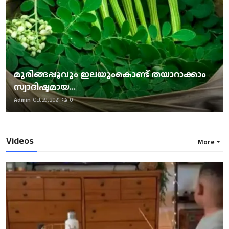
മുരിങ്ങപ്പൂവും ഇലയുംകൊണ്ട് തയാറാക്കാം
സ്വാദിഷ്ടമായ...
Admin
Oct 29, 2021
0
Videos
More